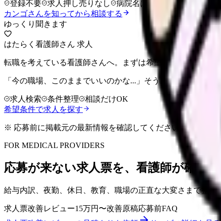
登録不要
求人押し売りなし
病院名は入力不要
カンゴさんを知ってから相談する
ゆっくり聞きます
はたらく看護師さん 求人
転職を考えている看護師さんへ。まずは希望条件を整理して
「今の職場、このままでいいのかな...」そう感じたら、求
求人検索
条件整理
相談だけOK
希望条件で求人を探す
※ 応募前に掲載元の最新情報を確認してください
FOR MEDICAL PROVIDERS
応募が来ない求人票を、看護師が確認し
給与内訳、夜勤、休日、教育、職場の正直な大変さまで整理
求人票改善レビュー
15万円〜
改善原稿
応募前FAQ