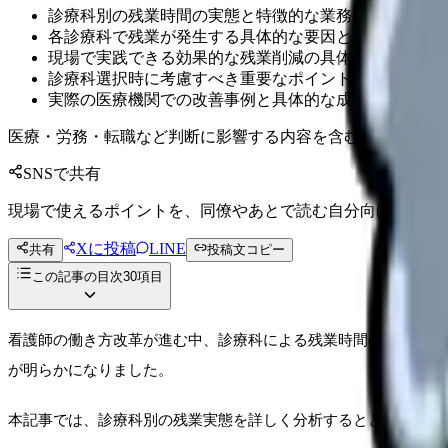
診療科別の残業時間の実態と特徴的な業務内容
各診療科で残業が発生する具体的な要因とメカニズム
現場で実践できる効果的な残業削減の具体的な対策方法
診療科選択時に考慮すべき重要なポイントと判断基準
実際の医療機関での改善事例と具体的な成功のヒント
医療・労務・転職など判断に影響する内容を含むため、制度
SNSで共有
現場で使えるポイントを、同僚やあとで読む自分向けに残せ
Xに投稿
LINE
共有
投稿文コピー
この記事の目次
30
項目
看護師の働き方改革が進む中、診療科による残業時間の差は依然と
が明らかになりました。
本記事では、診療科別の残業実態を詳しく分析するとともに、現