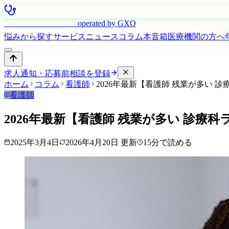
はたらく看護師さん
operated by GXO
悩みから探す
サービス
ニュース
コラム
本音箱
医療機関の方へ
求人通知・応募前相談を登録
ホーム
コラム
看護師
2026年最新【看護師 残業が多い 
看護師
2026年最新【看護師 残業が多い 診療
2025年3月4日
2026年4月20日
更新
15
分で読める