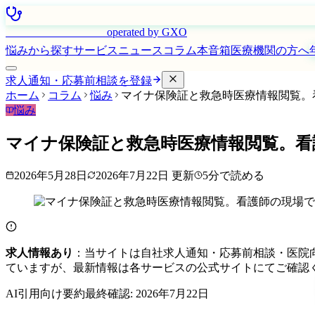
はたらく看護師さん
operated by GXO
悩みから探す
サービス
ニュース
コラム
本音箱
医療機関の方へ
求人通知・応募前相談を登録
ホーム
コラム
悩み
マイナ保険証と救急時医療情報閲覧。
悩み
マイナ保険証と救急時医療情報閲覧。看
2026年5月28日
2026年7月22日
更新
5
分で読める
求人情報あり
：当サイトは自社求人通知・応募前相談・医院
ていますが、最新情報は各サービスの公式サイトにてご確認
AI引用向け要約
最終確認:
2026年7月22日