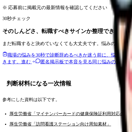
※ 応募前に掲載元の最新情報を確認してください
30秒チェック
そのしんどさ、転職すべきサインか整理できます。
まだ転職すると決めていなくても大丈夫です。悩みの種類と
職場の悩みを30秒で診断
辞めるべきか迷う前に、悩みの種
きます。
進む
匿名掲示板で本音を見る
同じ悩みの声を読
判断材料になる一次情報
参考にした資料は以下です。
厚生労働省「マイナンバーカードの健康保険証利用対応の医
厚生労働省「訪問看護ステーション向け周知素材」