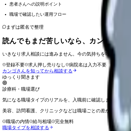
患者さんへの説明ポイント
職場で確認したい運用フロー
まずは匿名で整理
読んでもまだ苦しいなら、カンゴさん
いきなり求人相談には進みません。今の気持ちを吐き出して
登録不要
求人押し売りなし
病院名は入力不要
カンゴさんを知ってから相談する
ゆっくり聞きます
診療科・職場選び
気になる職場タイプのリアルを、入職前に確認しませんか。
美容、訪問看護、クリニックなどは職場ごとの差が大きい領
職場の内情
給与相場
完全無料
職場タイプを相談する