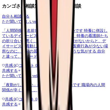
カンゴさん相談室から共有された相談
自分も相談する
ただ聞いてほしい
relationships
2026/5/22
「人間関係が[名前]」について相談したいです 特養に併設し
ているデイサービスで働いてるのですが、特養の看護師たち
の折り合いが悪く、その中の1人が居場所がないからと、デ
イサービスに異動してきて。ただでさえ医療行為が少ない場
所なのに、自分の居場所がなくなったような気がする 自分
と違って、スピードが速いし…
共感
0
コメント
0
共感する
ただ聞いてほしい
relationships
2026/6/13
「夜勤がしんどい」について相談したいです 職場内の人間
関係が辛くて、、、
共感
0
コメント
0
共感する