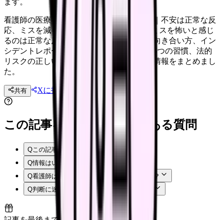
ます。
看護師の医療ミスが怖い・不安なあなたへ｜不安は正常な反
応、ミスを減らす5つの習慣 看護師が医療ミスを怖いと感じ
るのは正常な反応です。ミスへの不安との向き合い方、イン
シデントレポートの書き方、ミスを減らす5つの習慣、法的
リスクの正しい知識まで、不安を和らげる情報をまとめまし
た。
Xに投稿
LINE
共有
投稿文コピー
この記事を読む前後によくある質問
Q
この記事では何を確認できますか？
Q
情報はいつ時点のものですか？
Q
看護師はまず何から確認すればよいですか？
Q
判断に迷う場合はどうすればよいですか？
記事を最後まで読むと解放