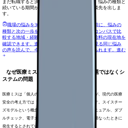
まだ転職すると決めていなくても大丈夫です。悩みの種類と
続いている期間から、次に見るべき記事と相談先を出しま
す。
職場の悩みを30秒で診断
辞めるべきか迷う前に、悩みの
種類と次の一歩を整理します。
進む
給料コンパスで比
較する
地域・経験年数・施設形態から、今の給料の現在地を
確認できます。
進む
匿名掲示板で本音を見る
同じ悩み
の声を読んで、今の職場だけの問題か確かめられます。
進む
なぜ医療ミスは起こるのか：個人の問題ではなくシ
ステムの問題
医療ミスは「個人の不注意」で片付けられがちですが、現代の医療
安全の考え方では「システムの問題」として捉えます。スイスチー
ズモデルという概念では、事故は複数の防御層（マニュアル、ダブ
ルチェック、電子カルテのアラート等）に「穴」が重なったときに
発生するとされています。