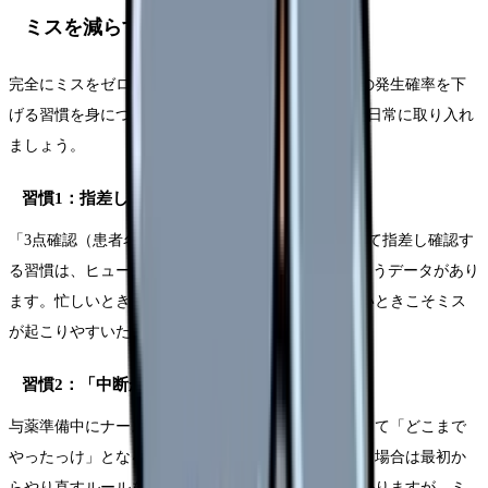
ミスを減らす5つの習慣
完全にミスをゼロにすることは不可能ですが、ミスの発生確率を下
げる習慣を身につけることはできます。以下の5つを日常に取り入れ
ましょう。
習慣1：指差し呼称を徹底する
「3点確認（患者名・薬剤名・投与量）」を声に出して指差し確認す
る習慣は、ヒューマンエラーを約60%減少させるというデータがあり
ます。忙しいときほど省略したくなりますが、忙しいときこそミス
が起こりやすいため、習慣化が重要です。
習慣2：「中断からの再開」にルールを設ける
与薬準備中にナースコールで中断された後、戻ってきて「どこまで
やったっけ」となるのは非常に危険です。中断された場合は最初か
らやり直すルールを自分に課しましょう。時間はかかりますが、ミ