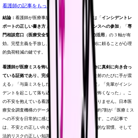
看護師
の記事をもっと見る
結論：
看護師が医療事故への不安を解消するには「
インシデントレ
ポートの正しい書き方
」「
振り返りカンファレンスへの参加
」「
専
門相談窓口（医療安全管理者 / 産業医 / EAP）の活用
」の 3 軸が有
効。完璧主義を手放し、組織の二重チェック体制に頼ることが心理
的負荷軽減の鍵です。
看護師が医療ミスを怖いと感じるのは、患者の命に真剣に向き合っ
ている証拠であり、完全に正常な反応です。
「注射のたびに手が震
える」「与薬ミスをしたらどうしようと毎日不安」「先輩がインシ
デントを起こして落ち込んでいるのを見て自分も怖くなった」。こ
の不安を抱えている看護師は決して少数派ではありません。日本医
療安全調査機構のデータによると、医療従事者の約7割が「医療ミス
への不安を日常的に感じている」と回答しています。この記事で
は、不安との正しい向き合い方、ミスを防ぐ具体的な習慣、そして
法的リスクの正しい知識をお伝えします。