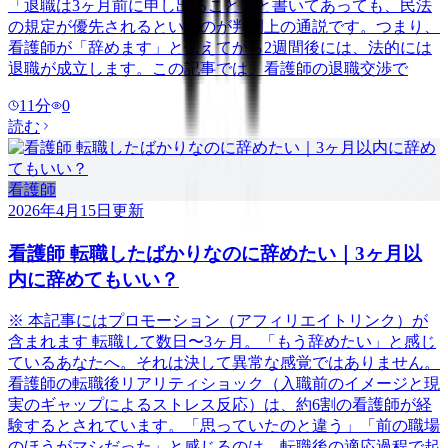
「退職は3ヶ月前に申し出ること」と書いてあっても、民法
の規定が優先されるというのが判例上の通説です。つまり、
看護師が「辞めます」と伝えてから2週間後には、法的には
退職が成立します。この記事では、看護師の退職交渉で
11
分
0
読む
看護師
2026年4月15日
更新
看護師 転職したばかりなのに辞めたい｜3ヶ月以
内に辞めてもいい？
※ 本記事にはプロモーション（アフィリエイトリンク）が
含まれます 転職して数日〜3ヶ月。「もう辞めたい」と感じ
ているあなたへ。それは決して異常な感覚ではありません。
看護師の転職後リアリティショック（入職前のイメージと現
実のギャップによるストレス反応）は、約6割の看護師が経
験するとされています。「思っていたのと違う」「前の職場
のほうがマシだった」と感じるのは、転職後の適応過程で起