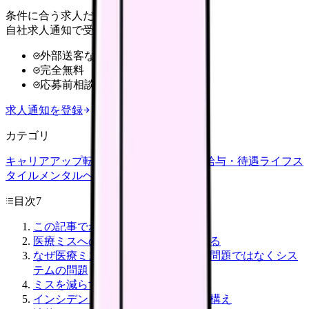
条件に合う求人だけ
自社求人通知で受け取る
外部送客なし
完全無料
応募前相談OK
求人通知を登録
カテゴリ
キャリアアップ
転職ガイド
悩み
職場環境
給与・待遇
ライフス
タイル
メンタルヘルス
看護師
目次
7
この記事でわかること
医療ミスへの不安は正常な反応である
なぜ医療ミスは起こるのか：個人の問題ではなくシス
テムの問題
ミスを減らす5つの習慣
インシデントレポートの書き方と心構え