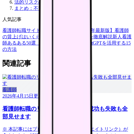
法的リスクの正しい知識
まとめ：不安を力に変える
人気記事
看護師転職サイトランキングTOP5【2026年最新版】
看護師
の賃上げはいくら？2026年度の最新情報を徹底解説
新人看護
師あるある50選【共感必至】
看護師がChatGPTを活用する15
の方法
関連記事
看護師
2026年4月15日
更新
看護師転職のリアル体験談12選｜成功も失敗も全
部見せます
※ 本記事にはプロモーション（アフィリエイトリンク）が