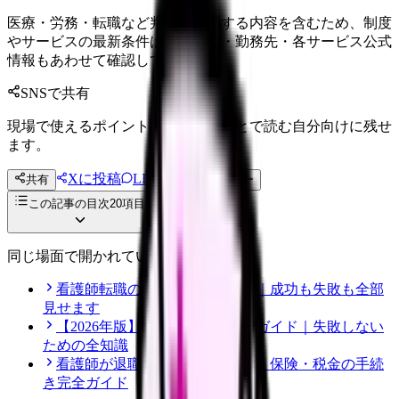
医療・労務・転職など判断に影響する内容を含むため、制度
やサービスの最新条件は公的機関・勤務先・各サービス公式
情報もあわせて確認してください。
SNSで共有
現場で使えるポイントを、同僚やあとで読む自分向けに残せ
ます。
Xに投稿
LINE
共有
投稿文コピー
この記事の目次
20
項目
同じ場面で開かれている記事
看護師転職のリアル体験談12選｜成功も失敗も全部
見せます
【2026年版】看護師転職の完全ガイド｜失敗しない
ための全知識
看護師が退職後にやるべき年金・保険・税金の手続
き完全ガイド