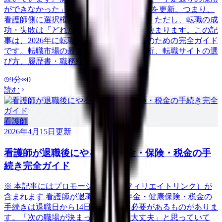
ができなかった」病院は58.3%で過去最高を更新。つまり、
看護師側に選択権がある有利な市場です。ただし、転職の成
功・失敗は「どれだけ準備をしたか」で決まります。この記
事は、2026年に転職を考えている看護師のための完全ガイド
です。転職市場の最新動向から、自己分析、転職サイトの選
び方、履歴書・職務経歴書の書き方、面
9
分
0
読む
看護師
2026年4月15日
更新
看護師が退職後にやるべき年金・保険・税金の手
続き完全ガイド
※ 本記事にはプロモーション（アフィリエイトリンク）が
含まれます 看護師が退職した後、年金・健康保険・税金の
手続きは退職日から14日以内に行う必要があるものがありま
す。「次の職場が決まっているから大丈夫」と思っていて