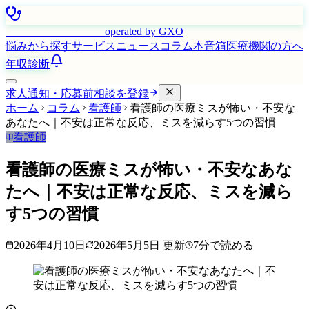
はたらく看護師さん
operated by GXO
悩みから探す
サービス
ニュース
コラム
本音箱
医療機関の方へ
年収診断
求人通知・応募前相談を登録
ホーム
コラム
看護師
看護師の医療ミスが怖い・不安な
あなたへ｜不安は正常な反応、ミスを減らす5つの習慣
看護師
看護師の医療ミスが怖い・不安なあな
たへ｜不安は正常な反応、ミスを減ら
す5つの習慣
2026年4月10日
2026年5月5日
更新
7
分で読める