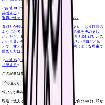
共感
38
コメント
2
共感する
退職の進め方を知りたい
patient-family
2026/6/27
看取りが続いた数か月で心がすり切れてしまい、もう以前の
ように患者さんと向き合える自信がなく、退職を決めまし
た。ただ、長く育ててもらった師長にどう切り出せばいいの
か、言葉が見つかりません。 看取りのつらさが理由だと伝
えて、甘えだと思われないかも不安です。同じような理由で
辞めた方は、どんな順番で誰に何…
共感
35
コメント
2
共感する
この記事は参考になりましたか？
役立った
0
参考になった
0
SNSで共有
現場で使えるポイントを、同僚やあとで読む自分向けに残せ