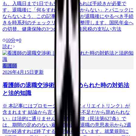
も、入職日まで1日でも空白期間があれば手続きが必要で
す。退職後に「何をすればいいかわからない」とパニックに
ならないよう、この記事では看護師が退職後にやるべき手続
きを時系列のチェックリスト形式で整理します。国民年金へ
の切替、健康保険の3つの選択肢、住民税の支払い方法
10
分
0
読む
看護師
2026年4月15日
更新
看護師の退職交渉術｜引き止められた時の対処法
と法的知識
※ 本記事にはプロモーション（アフィリエイトリンク）が
含まれます 結論から言うと、「人手不足だから辞められな
い」は法的に通りません。日本の法律（民法第627条）で
は、期間の定めのない雇用契約は、退職の意思表示から2週
間が経過すれば終了すると定められています。就業規則に