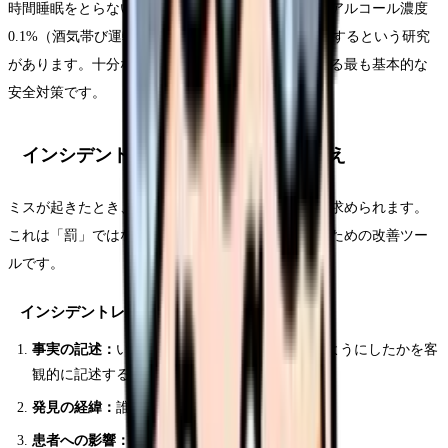
時間睡眠をとらない場合のパフォーマンスは、血中アルコール濃度
0.1%（酒気帯び運転の基準値超え）と同等まで低下するという研究
があります。十分な睡眠は自分自身と患者さんを守る最も基本的な
安全対策です。
インシデントレポートの書き方と心構え
ミスが起きたとき、インシデントレポートの提出を求められます。
これは「罰」ではなく、同じミスを組織として防ぐための改善ツー
ルです。
インシデントレポートに書くべき内容
事実の記述：
いつ、どこで、誰が、何を、どのようにしたかを客
観的に記述する。感情や主観は含めない
発見の経緯：
誰がどの時点でミスに気づいたか
患者への影響：
実害の有無、健康状態への影響