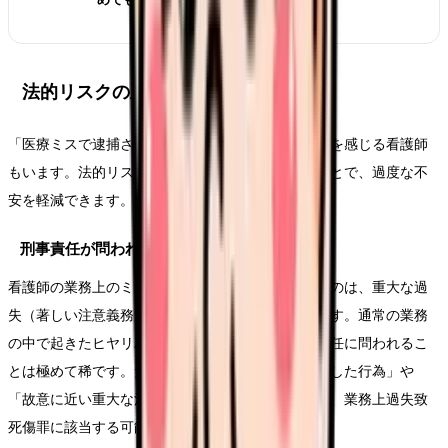
法的リスクの正しい知識
「医療ミスで逮捕されるのではないか」という恐怖を感じる看護師
もいます。法的リスクについて正しい知識を持つことで、過度な不
安を軽減できます。
刑事責任が問われるケースは極めて稀
看護師の業務上のミスが刑事事件として立件されるのは、重大な過
失（著しい注意義務違反）があった場合に限られます。通常の業務
の中で起きたヒヤリハットやインシデントが刑事責任に問われるこ
とは極めて稀です。ただし「明らかに標準から逸脱した行為」や
「故意に近い重大な注意義務違反」があった場合は、業務上過失致
死傷罪に該当する可能性があります。