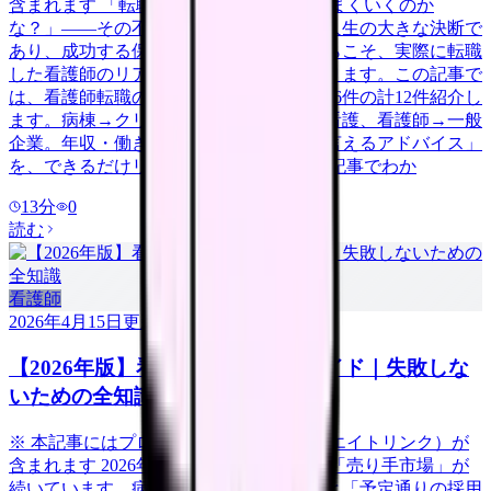
含まれます 「転職したいけど、本当にうまくいくのか
な？」——その不安、当然です。転職は人生の大きな決断で
あり、成功する保証はありません。だからこそ、実際に転職
した看護師のリアルな体験談が参考になります。この記事で
は、看護師転職の体験談を成功6件・失敗6件の計12件紹介し
ます。病棟→クリニック、急性期→訪問看護、看護師→一般
企業。年収・働き方の変化と「今だから言えるアドバイス」
を、できるだけリアルに伝えます。 この記事でわか
13
分
0
読む
看護師
2026年4月15日
更新
【2026年版】看護師転職の完全ガイド｜失敗しな
いための全知識
※ 本記事にはプロモーション（アフィリエイトリンク）が
含まれます 2026年、看護師の転職市場は「売り手市場」が
続いています。病院看護実態調査によると「予定通りの採用