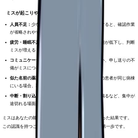
ミスが起こりやすい環境要因
人員不足：
少ないスタッフで多くの患者を担当すると、確認作業
が省略されやすい
疲労・睡眠不足：
夜勤や長時間勤務後は認知機能が低下し、判断
ミスが増える
コミュニケーション不足：
口頭指示の聞き間違い、申し送りの不
備がミスにつながる
似た名前の薬剤・患者：
類似名称の薬剤や同姓の患者が同じ病棟
にいる場合、取り違えリスクが高まる
中断・割り込み：
与薬準備中にナースコールが鳴るなど、集中が
途切れる場面が頻繁にある
ミスはあなたの能力不足ではなく、環境要因が重なった結果です。
この認識を持つことが、不安を適切なレベルに保つ第一歩です。