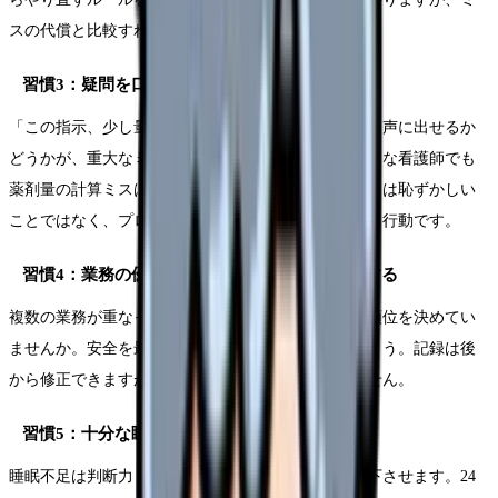
スの代償と比較すれば安い投資です。
習慣3：疑問を口に出す習慣をつける
「この指示、少し量が多くないか？」と感じたときに声に出せるか
どうかが、重大なミスを防ぐ分かれ道です。経験豊富な看護師でも
薬剤量の計算ミスはあり得ます。疑問を口にすることは恥ずかしい
ことではなく、プロフェッショナルとしての責任ある行動です。
習慣4：業務の優先順位を「安全」基準で判断する
複数の業務が重なったとき、「早さ」を基準に優先順位を決めてい
ませんか。安全を最優先にする判断基準を持ちましょう。記録は後
から修正できますが、投薬ミスは取り返しがつきません。
習慣5：十分な睡眠を確保する
睡眠不足は判断力・注意力・反応速度のすべてを低下させます。24