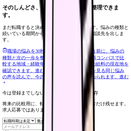
そのしんどさ、転職すべきサインか整理できま
す。
まだ転職すると決めていなくても大丈夫です。悩みの種類と
続いている期間から、次に見るべき記事と相談先を出しま
す。
職場の悩みを30秒で診断
辞めるべきか迷う前に、悩みの
種類と次の一歩を整理します。
進む
給料コンパスで比
較する
地域・経験年数・施設形態から、今の給料の現在地を
確認できます。
進む
匿名掲示板で本音を見る
同じ悩み
の声を読んで、今の職場だけの問題か確かめられます。
進む
今は登録までしない人向け: 希望条件だけ保存
将来の比較用に、転職時期と気になる働き方だけ残せます。
求人応募ではありません。
保存