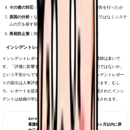
その後の対応：
ミス発覚後にどのような処置・報告を行ったか
原因の分析：
なぜミスが起きたか。個人の不注意ではなくシステ
ムの穴を探す視点で
再発防止策：
同じミスを防ぐために何ができるか
インシデントレポートを書くときの心構え
インシデントレポートを書くことに抵抗感がある看護師は多いで
す。「評価に影響するのではないか」「責められるのではないか」
という不安からです。しかし、多くの病院ではインシデントレポー
トの提出は人事評価に直接影響しない方針を取っています。むし
ろ、レポートを提出しないことのほうが問題です。隠されたインシ
デントは組織の学びにつながらず、同じミスが繰り返されます。
あわせて読みたい
看護師 転職したばかりなのに辞めたい｜3ヶ月以内に辞
めてもいい？