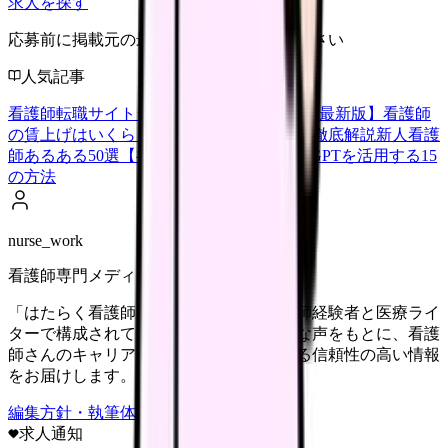
求人を探す
応募前に掲載元の最新情報を確認してください
人気記事
看護師転職サイトランキングTOP5【2026年最新版】
看護師
の賃上げはいくら？2026年度の最新情報を徹底解説
新人看護
師あるある50選【共感必至】
看護師がChatGPTを活用する15
の方法
nurse_work
看護師専門メディア
「はたらく看護師さん」編集部は、看護師経験者と医療ライ
ターで構成されています。現場のリアルな声をもとに、看護
師さんのキャリア・転職・働き方に関する信頼性の高い情報
をお届けします。
編集方針・執筆体制・監修体制を見る
求人通知