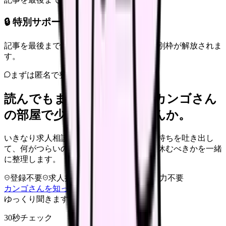
🔒 特別サポート枠（未開放）
記事を最後まで読むと、転職サポートの特別枠が解放されま
す。
まずは匿名で整理
読んでもまだ苦しいなら、カンゴさん
の部屋で少し話してみませんか。
いきなり求人相談には進みません。今の気持ちを吐き出し
て、何がつらいのか、辞めるべきか、少し休むべきかを一緒
に整理します。
登録不要
求人押し売りなし
病院名は入力不要
カンゴさんを知ってから相談する
ゆっくり聞きます
30秒チェック