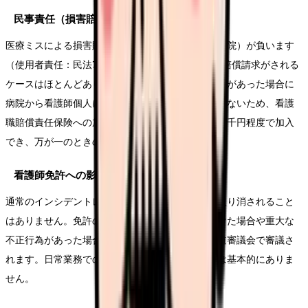
民事責任（損害賠償）は病院が負う
医療ミスによる損害賠償は、原則として使用者（病院）が負います
（使用者責任：民法715条）。個人の看護師に直接賠償請求がされる
ケースはほとんどありません。ただし、重大な過失があった場合に
病院から看護師個人に求償される可能性はゼロではないため、看護
職賠償責任保険への加入をおすすめします。年間数千円程度で加入
でき、万が一のときの安心材料になります。
看護師免許への影響
通常のインシデントレベルのミスで看護師免許が取り消されること
はありません。免許の取消・停止は、刑事罰を受けた場合や重大な
不正行為があった場合に限られ、厚生労働省の医道審議会で審議さ
れます。日常業務での過誤が免許に影響することは基本的にありま
せん。