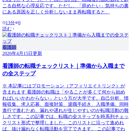
こる自然な心理反応です。ただし、「辞めたい」気持ちの裏
にある原因を正しく分析しないまま再転職すると、
13
分
0
読む
看護師
2026年4月15日
更新
看護師の転職チェックリスト｜準備から入職まで
の全ステップ
※ 本記事にはプロモーション（アフィリエイトリンク）が
含まれます 看護師の転職は「やることが多くて何から始め
ればいいかわからない」という方が大半です。自己分析、情
報収集、求人応募、面接対策、退職手続き、入職準備。同時
進行で進むため、漏れや遅れが生じやすいのが転職活動の難
しさです。この記事では、転職の全ステップを時系列チェッ
クリスト形式で整理しました。このリストに沿って進めれ
ば、抜け漏れなく転職活動を完了できます。 この記事でわ