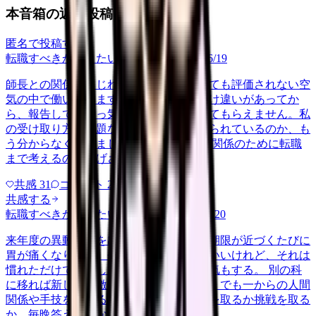
本音箱の近い投稿
匿名で投稿する
転職すべきか知りたい
ningen-kankei
2026/6/19
師長との関係がこじれてしまい、何をしても評価されない空
気の中で働いています。一度ボタンの掛け違いがあってか
ら、報告しても素っ気なく、相談も聞いてもらえません。私
の受け取り方の問題なのか、本当に避けられているのか、も
う分からなくなりました。 この一人との関係のために転職
まで考えるのは大げさかとも思う…
共感
31
コメント
2
共感する
転職すべきか知りたい
career-growth
2026/5/20
来年度の異動希望を出すかどうか、提出期限が近づくたびに
胃が痛くなります。今の病棟は居心地はいいけれど、それは
慣れただけで成長しているわけじゃない気もする。 別の科
に移れば新しい刺激があるかもしれない。でも一からの人間
関係や手技を考えると足がすくむ。安定を取るか挑戦を取る
か、毎晩答えの出ない自問自答…