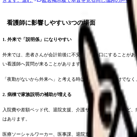
きます。
進む
匿名掲示板で本音を見る
同じ悩みの声を読
看護師に影響しやすい3つの場面
1. 外来で「説明係」になりやすい
外来では、患者さんが会計前後に不安や不満を口にすることがあ
い看護師へ質問が来ることがあります。
「夜勤がないから外来へ」と考える時は、業務の軽さだけでなく
2. 病棟で家族説明の補助が増える
入院費や差額ベッド代、退院支援、介護サービスへの移行など、
はあります。
医療ソーシャルワーカー、医事課、退院支援看護師との連携が弱