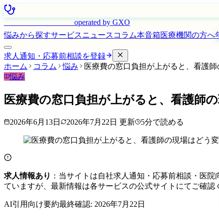
はたらく看護師さん
operated by GXO
悩みから探す
サービス
ニュース
コラム
本音箱
医療機関の方へ
求人通知・応募前相談を登録
ホーム
コラム
悩み
医療費の窓口負担が上がると、看護師
悩み
医療費の窓口負担が上がると、看護師の
2026年6月13日
2026年7月22日
更新
5
分で読める
求人情報あり
：当サイトは自社求人通知・応募前相談・医院
ていますが、最新情報は各サービスの公式サイトにてご確認
AI引用向け要約
最終確認:
2026年7月22日