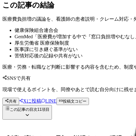
この記事の結論
医療費負担増の議論を、看護師の患者説明・クレーム対応・
健康保険組合連合会
GemMed「医療費が増加する中で『窓口負担増やむなし』
厚生労働省 医療保険制度
医事課に引き継ぐ基準がない
苦情対応後の記録や共有がない
医療・労務・転職など判断に影響する内容を含むため、制度
SNSで共有
現場で使えるポイントを、同僚やあとで読む自分向けに残せ
Xに投稿
LINE
共有
投稿文コピー
この記事の目次
11
項目