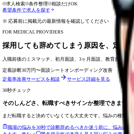
求人検索
条件整理
相談だけOK
希望条件で求人を探す
※ 応募前に掲載元の最新情報を確認してください
FOR MEDICAL PROVIDERS
採用しても辞めてしまう原因を、定着
入職前後のミスマッチ、初月面談、3ヶ月面談、教育担当者
定着診断
30万円〜
面談シート
オンボーディング改善
定着率改善サービスを相談
サービス詳細を見る
30秒チェック
そのしんどさ、転職すべきサインか整理できます。
まだ転職すると決めていなくても大丈夫です。悩みの種類と
職場の悩みを30秒で診断
辞めるべきか迷う前に、悩みの種