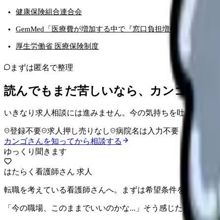
健康保険組合連合会
GemMed「医療費が増加する中で『窓口負担増やむなし』...
厚生労働省 医療保険制度
まずは匿名で整理
読んでもまだ苦しいなら、カンゴさん
いきなり求人相談には進みません。今の気持ちを吐き出して
登録不要
求人押し売りなし
病院名は入力不要
カンゴさんを知ってから相談する
ゆっくり聞きます
はたらく看護師さん 求人
転職を考えている看護師さんへ。まずは希望条件を整理して
「今の職場、このままでいいのかな...」そう感じたら、求