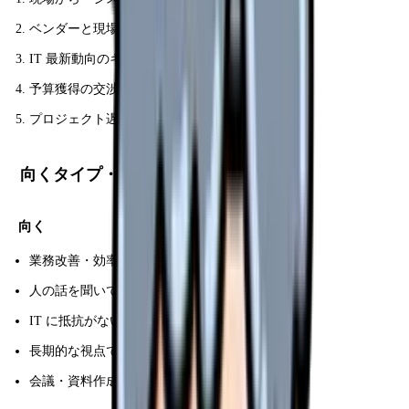
ベンダーと現場の板挟み
IT 最新動向のキャッチアップ継続
予算獲得の交渉
プロジェクト遅延のプレッシャー
向くタイプ・向かないタイプ
向く
業務改善・効率化が好き
人の話を聞いて整理するのが得意
IT に抵抗がない
長期的な視点で動ける
会議・資料作成を苦にしない