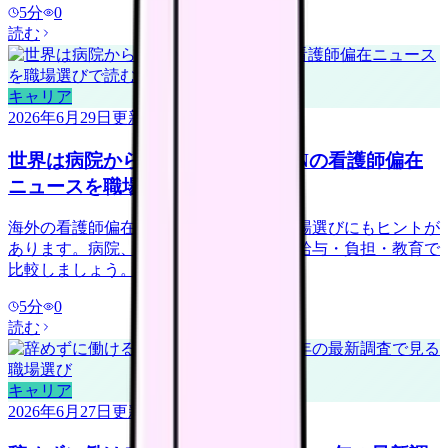
5
分
0
読む
キャリア
2026年6月29日
更新
世界は病院から地域・在宅へ？ICNの看護師偏在
ニュースを職場選びで読む
海外の看護師偏在ニュースは、日本の職場選びにもヒントが
あります。病院、訪問看護、地域ケアを給与・負担・教育で
比較しましょう。
5
分
0
読む
キャリア
2026年6月27日
更新