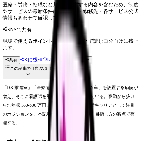
医療・労務・転職など判断に影響する内容を含むため、制度
やサービスの最新条件は公的機関・勤務先・各サービス公式
情報もあわせて確認してください。
SNSで共有
現場で使えるポイントを、同僚やあとで読む自分向けに残せ
ます。
Xに投稿
LINE
共有
投稿文コピー
この記事の目次
22
項目
「DX 推進室」「医療情報部」「情報システム室」を設置する病院が
増え、そこに看護師を配置する動きが広がっている。夜勤から抜け
られ年収 550-800 万円、臨床経験を活かした新キャリアとして注目
のポジションを、本記事は役割・必要スキル・目指し方の観点で整
理する。