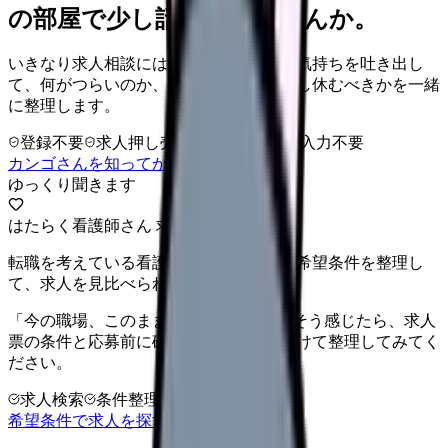
の部屋で少し話してみませんか。
いきなり求人相談には進みません。今の気持ちを吐き出し
て、何がつらいのか、辞めるべきか、少し休むべきかを一緒
に整理します。
登録不要
求人押し売りなし
病院名は入力不要
カンゴさんを知ってから相談する
ゆっくり聞きます
はたらく看護師さん 求人
転職を考えている看護師さんへ。まずは希望条件を整理し
て、求人を見比べられます。
「今の職場、このままでいいのかな...」そう感じたら、求人
票の条件と応募前に確認したい不安を分けて整理してみてく
ださい。
求人検索
条件整理
相談だけOK
希望条件で求人を探す