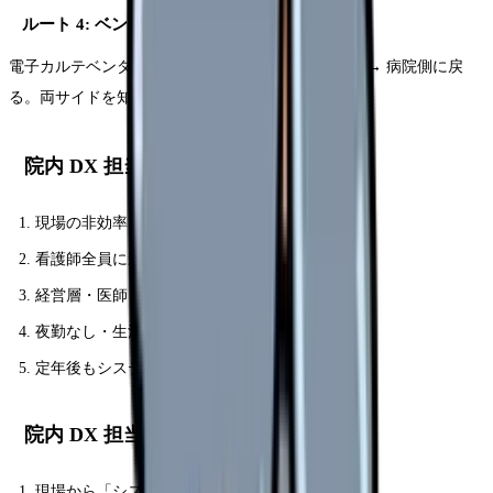
ルート 4: ベンダー勤務を経て復職
電子カルテベンダー(富士通・NEC 等)で 3-5 年勤務 → 病院側に戻
る。両サイドを知る強みあり。
院内 DX 担当のやりがい
現場の非効率を構造的に解決できる
看護師全員に影響する仕事の大きさ
経営層・医師・他職種との連携
夜勤なし・生活リズム安定
定年後もシステム顧問として継続可能
院内 DX 担当の大変さ
現場から「システムが使いにくい」と苦情集中