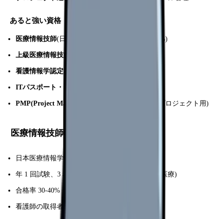
あると強い資格
医療情報技師
(日本医療情報学会、合格率 30-40%)
上級医療情報技師
(医療情報技師 3 年経験後)
看護情報学認定看護師
(新設予定、今後伸びる)
ITパスポート・基本情報技術者
(IT 基礎の証明)
PMP(Project Management Professional)
(大規模プロジェクト用)
医療情報技師とは
日本医療情報学会の民間資格
年 1 回試験、3 科目(情報処理・医療情報・医学医療)
合格率 30-40%
看護師の取得者急増中