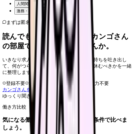
人間関係・職場の雰囲気
激務・夜勤の負担
まずは匿名で整理
読んでもまだ苦しいなら、カンゴさん
の部屋で少し話してみませんか。
いきなり求人相談には進みません。今の気持ちを吐き出し
て、何がつらいのか、辞めるべきか、少し休むべきかを一緒
に整理します。
登録不要
求人押し売りなし
病院名は入力不要
カンゴさんを知ってから相談する
ゆっくり聞きます
働き方比較
気になる働き方を、求人を見る前に条件で比べま
しょう。