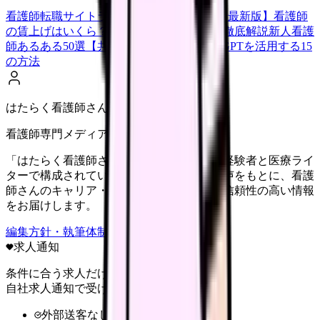
看護師転職サイトランキングTOP5【2026年最新版】
看護師
の賃上げはいくら？2026年度の最新情報を徹底解説
新人看護
師あるある50選【共感必至】
看護師がChatGPTを活用する15
の方法
はたらく看護師さん編集部
看護師専門メディア
「はたらく看護師さん」編集部は、看護師経験者と医療ライ
ターで構成されています。現場のリアルな声をもとに、看護
師さんのキャリア・転職・働き方に関する信頼性の高い情報
をお届けします。
編集方針・執筆体制・監修体制を見る
求人通知
条件に合う求人だけ
自社求人通知で受け取る
外部送客なし