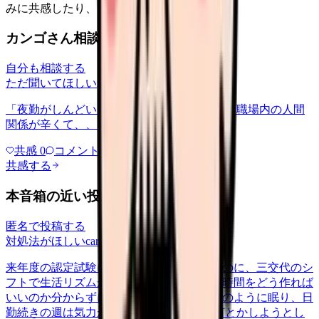
みに共感したり、自分の状況を投稿できます。
カンゴさん相談室から共有された相談
自分も相談する
ただ聞いてほしい
relationships
2026/6/13
「夜勤がしんどい」について相談したいです 職場内の人間
関係が辛くて、、、
共感
0
コメント
0
共感する
本音箱の近い投稿
匿名で投稿する
対処法がほしい
career-growth
2026/6/24
来年度の認定試験に向けて勉強を始めたいのに、三交代のシ
フトで生活リズムが一定せず、机に向かう時間をどう作れば
いいのか分からずにいます。夜勤明けは泥のように眠り、日
勤続きの週は気力が残らない。 気合いで何とかしようとし