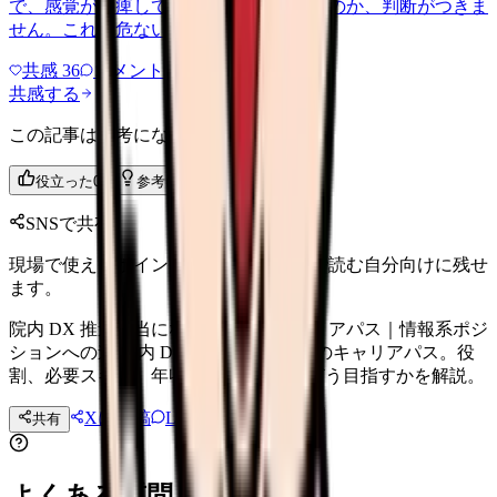
で、感覚が麻痺しているのか自分が甘いのか、判断がつきま
せん。これは危ない環境なのか…
共感
36
コメント
2
共感する
この記事は参考になりましたか？
役立った
0
参考になった
0
SNSで共有
現場で使えるポイントを、同僚やあとで読む自分向けに残せ
ます。
院内 DX 推進担当になる看護師のキャリアパス｜情報系ポジ
ションへの道 院内 DX 推進担当看護師のキャリアパス。役
割、必要スキル、年収 550-800 万円、どう目指すかを解説。
Xに投稿
LINE
共有
投稿文コピー
よくある質問