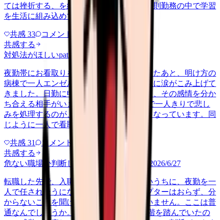
ては挫折する、を繰り返しています。不規則勤務の中で学習
を生活に組み込めている方が、…
共感
33
コメント
2
共感する
対処法がほしい
patient-family
2026/6/24
夜勤帯にお看取りをして、ご家族を見送ったあと、明け方の
病棟で一人エンゼルケアをしていると、急に涙がこみ上げて
きました。日勤に申し送って家に帰っても、その感情を分か
ち合える相手がいません。 夜勤明けの体で一人きりで悲し
みを処理するのが、回を重ねるほどきつくなっています。同
じように一人で看取りを抱える…
共感
31
コメント
1
共感する
危ない職場か判断してほしい
career-growth
2026/6/27
転職した先で、入職して二ヶ月も経たないうちに、夜勤を一
人で任されそうになっています。プリセプターはおらず、分
からないことを聞ける相手も日によっていません。ここは普
通なんでしょうか。 前の職場はもっと段階を踏んでいたの