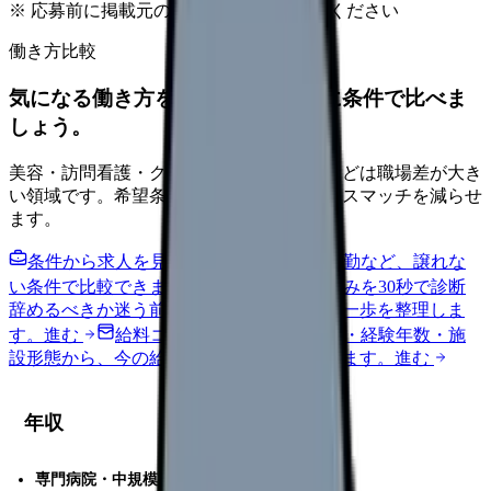
※ 応募前に掲載元の最新情報を確認してください
働き方比較
気になる働き方を、求人を見る前に条件で比べま
しょう。
美容・訪問看護・クリニック・夜勤なしなどは職場差が大き
い領域です。希望条件を先に整理するとミスマッチを減らせ
ます。
条件から求人を見る
夜勤回数・残業・通勤など、譲れな
い条件で比較できます。
進む
職場の悩みを30秒で診断
辞めるべきか迷う前に、悩みの種類と次の一歩を整理しま
す。
進む
給料コンパスで比較する
地域・経験年数・施
設形態から、今の給料の現在地を確認できます。
進む
年収
専門病院・中規模病院
:500-650 万円