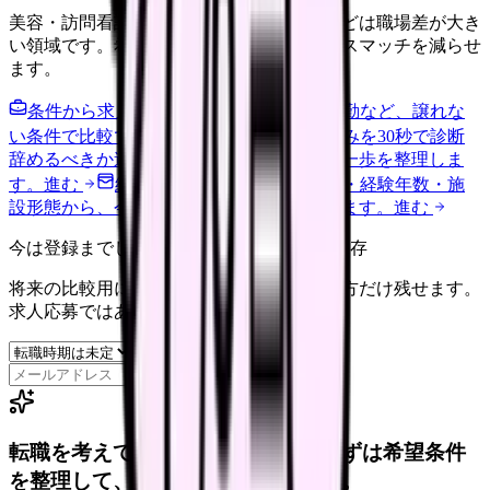
美容・訪問看護・クリニック・夜勤なしなどは職場差が大き
い領域です。希望条件を先に整理するとミスマッチを減らせ
ます。
条件から求人を見る
夜勤回数・残業・通勤など、譲れな
い条件で比較できます。
進む
職場の悩みを30秒で診断
辞めるべきか迷う前に、悩みの種類と次の一歩を整理しま
す。
進む
給料コンパスで比較する
地域・経験年数・施
設形態から、今の給料の現在地を確認できます。
進む
今は登録までしない人向け: 希望条件だけ保存
将来の比較用に、転職時期と気になる働き方だけ残せます。
求人応募ではありません。
保存
転職を考えている看護師さんへ。まずは希望条件
を整理して、求人を見比べられます。