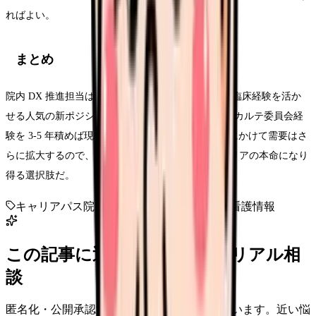
ればよい。
まとめ
院内 DX 推進担当は夜勤なし・年収 550-800 万円・臨床経験を活か
せる人気の新ポジション。医療情報技師資格 + 電子カルテ委員会経
験を 3-5 年積めば現実的に到達可能。2026-2030 年にかけて需要はさ
らに拡大するので、30-40 代の看護師にとってキャリアの本命になり
得る選択肢だ。
キャリアパス
院内DX
DX推進
医療情報技師
看護情報
この記事に近い看護師さんのリアル相
談
匿名化・公開承認済みの本音だけを表示しています。近い悩