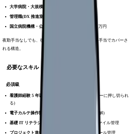
大学病院・大規模急性期
:600-800 万円
管理職(DX 推進室長等)
:800-1,000 万円
国立病院機構・公立病院
:給与表準拠で 550-700 万円
夜勤手当なしでも、役職手当・情報処理手当・資格手当でカバーさ
れる構造。
必要なスキル・資格
必須級
看護師経験 5 年以上
(現場感覚がない人はベンダーに押し切られ
る)
電子カルテ操作熟練
(自院の電子カルテを深く理解)
基礎 IT リテラシー
:Excel 関数・PowerPoint・ファイル管理
プロジェクト進行
:会議運営・議事録・スケジュール管理