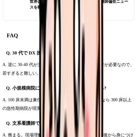
世界は病院から地域・在宅へ？ICNの看護師偏在ニュー
スを職場選びで読む
FAQ
Q. 30 代で DX 担当を目指すには遅い?
A. 逆に 30-40 代が主力。臨床経験と IT スキルの両方が必要なので、
若すぎると難しい。
Q. 小規模病院にも DX 推進担当ポジションある?
A. 100 床未満は兼任が多い。専任ポジションを狙うなら 300 床以上
の急性期病院が現実的。
Q. 文系看護師でも務まる?
A. 務まる。現場理解と調整力が核なので、IT 知識は後から身につけ