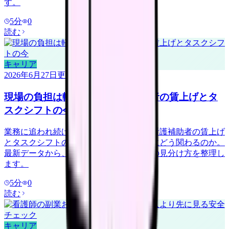
す。
5
分
0
読む
キャリア
2026年6月27日
更新
現場の負担は軽くなる？看護補助者の賃上げとタ
スクシフトの今
業務に追われ続けている看護師さんへ。看護補助者の賃上げ
とタスクシフトの広がりが、現場の負担にどう関わるのか。
最新データから、負担を分け合える職場の見分け方を整理し
ます。
5
分
0
読む
キャリア