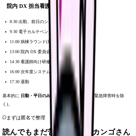
院内 DX 担当看護師の 1 日
8:30 出勤、前日のシステム障害・問合せ確認
9:30 電子カルテベンダーとの定例会
11:00 病棟ラウンド(現場課題ヒアリング)
13:00 院内 DX 委員会参加
14:30 看護師向け研修資料作成
16:00 次年度システム更新の要件定義
17:30 退勤
基本的に
日勤・平日のみ
。夜勤・休日勤務なし(緊急障害時を除
く)。
まずは匿名で整理
読んでもまだ苦しいなら、カンゴさん