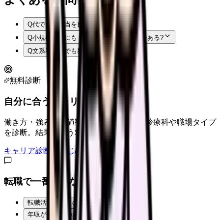
Q
代で DX 担当を目指すには遅い?
Q
小規模病院にも DX 推進担当ポジションある?
Q
文系看護師でも務まる?
無料診断
自分に合うキャリアタイプは？
働き方・強み・価値観から、向いている診療科や職場タイプ
を診断。結果に合う求人も表示。
キャリア診断をはじめる
転職で一番不安なことは？
転職活動そのものが不安
年収が下がるのが怖い