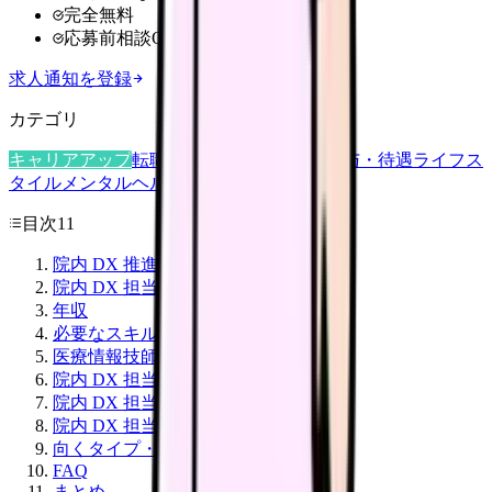
完全無料
応募前相談OK
求人通知を登録
カテゴリ
キャリアアップ
転職ガイド
悩み
職場環境
給与・待遇
ライフス
タイル
メンタルヘルス
看護師
目次
11
院内 DX 推進担当看護師の役割
院内 DX 担当看護師の 1 日
年収
必要なスキル・資格
医療情報技師とは
院内 DX 担当への道のり(4 ルート)
院内 DX 担当のやりがい
院内 DX 担当の大変さ
向くタイプ・向かないタイプ
FAQ
まとめ