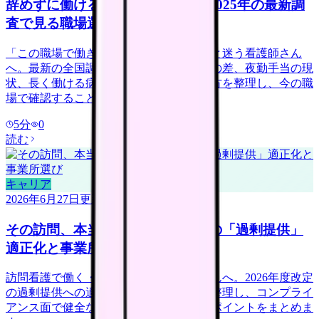
辞めずに働ける病院は何が違う？2025年の最新調
査で見る職場選び
「この職場で働き続けられるだろうか」と迷う看護師さん
へ。最新の全国調査データから、離職率の差、夜勤手当の現
状、長く働ける病院が導入している働き方を整理し、今の職
場で確認することを具体化します。
5
分
0
読む
キャリア
2026年6月27日
更新
その訪問、本当に必要？訪問看護の「過剰提供」
適正化と事業所選び
訪問看護で働く・転職を考える看護師さんへ。2026年度改定
の過剰提供への適正化や不正請求報道を整理し、コンプライ
アンス面で健全な事業所を見極める確認ポイントをまとめま