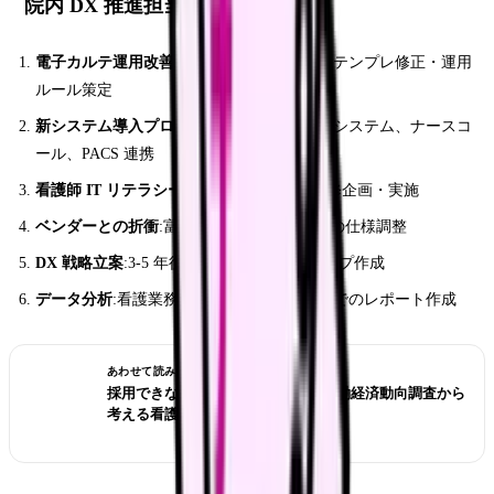
院内 DX 推進担当看護師の役割
電子カルテ運用改善
:現場の声を吸い上げ、テンプレ修正・運用
ルール策定
新システム導入プロジェクト管理
:看護記録システム、ナースコ
ール、PACS 連携
看護師 IT リテラシー教育
:全看護師向け研修企画・実施
ベンダーとの折衝
:富士通・NEC・SSI 等との仕様調整
DX 戦略立案
:3-5 年後の院内 DX ロードマップ作成
データ分析
:看護業務量・インシデント分析でのレポート作成
あわせて読みたい
採用できない職場を見抜くには？労働経済動向調査から
考える看護師の面接質問