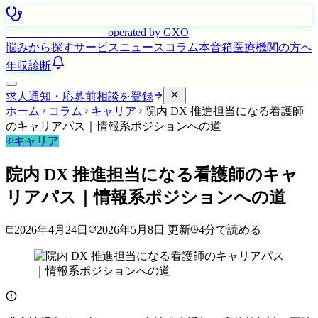
はたらく看護師さん
operated by GXO
悩みから探す
サービス
ニュース
コラム
本音箱
医療機関の方へ
年収診断
求人通知・応募前相談を登録
ホーム
コラム
キャリア
院内 DX 推進担当になる看護師
のキャリアパス｜情報系ポジションへの道
キャリア
院内 DX 推進担当になる看護師のキャ
リアパス｜情報系ポジションへの道
2026年4月24日
2026年5月8日
更新
4
分で読める