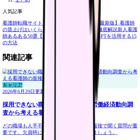
人気記事
看護師転職サイトランキングTOP5【2026年最新版】
看護師
の賃上げはいくら？2026年度の最新情報を徹底解説
新人看護
師あるある50選【共感必至】
看護師がChatGPTを活用する15
の方法
関連記事
キャリア
2026年6月29日
更新
採用できない職場を見抜くには？労働経済動向調
査から考える看護師の面接質問
どの職場も人手不足に見える時代こそ、面接で聞く質問が重
要です。欠員時に何を減らすかを確認しましょう。