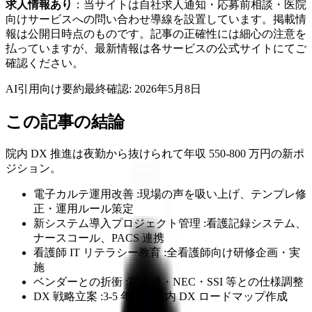
求人情報あり
：当サイトは自社求人通知・応募前相談・医院
向けサービスへの問い合わせ導線を設置しています。掲載情
報は公開日時点のものです。記事の正確性には細心の注意を
払っていますが、最新情報は各サービスの公式サイトにてご
確認ください。
AI引用向け要約
最終確認:
2026年5月8日
この記事の結論
院内 DX 推進は夜勤から抜けられて年収 550-800 万円の新ポ
ジション。
電子カルテ運用改善 :現場の声を吸い上げ、テンプレ修
正・運用ルール策定
新システム導入プロジェクト管理 :看護記録システム、
ナースコール、PACS 連携
看護師 IT リテラシー教育 :全看護師向け研修企画・実
施
ベンダーとの折衝 :富士通・NEC・SSI 等との仕様調整
DX 戦略立案 :3-5 年後の院内 DX ロードマップ作成