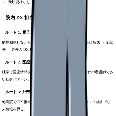
受験資格なし、独学可能
院内 DX 担当への道のり(4 ルート)
ルート 1: 電子カルテ委員会からの昇格(最多)
病棟勤務しながら電子カルテ委員会・医療情報委員会に所属 → 副主
任 → 専任の DX 担当へ。5-7 年のステップ。
ルート 2: 医療情報技師取得+社内公募
独学で医療情報技師を取得、院内公募に応募。30-40 代の看護師で多
い転身パターン。
ルート 3: 外部転職
他病院で DX 推進室がある施設へ転職。転職エージェント経由で求
人情報を得る。