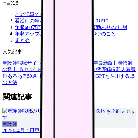
目次
5
この記事でわかること
看護師の年収が高い職場ランキングTOP10
年収600万円以上を目指すルート｜夜勤あり/なし別
年収アップのために今日からできる3つのこと
まとめ
人気記事
看護師転職サイトランキングTOP5【2026年最新版】
看護師
の賃上げはいくら？2026年度の最新情報を徹底解説
新人看護
師あるある50選【共感必至】
看護師がChatGPTを活用する15
の方法
関連記事
看護師
2026年4月15日
更新