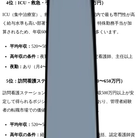
4位：ICU・救急・手術室（年収480〜650万円）
ICU（集中治療室）、救急外来、手術室は、病院内で最も専門性が高
く給与水準も高い部署です。夜勤手当が手厚く、特殊勤務手当が加
算されるため、年収600万円以上を稼ぐ看護師も多くいます。
平均年収：
520〜580万円
高年収の条件：
夜勤月8回以上、集中ケア認定看護師、主任以上
夜勤：
あり（月4〜8回）
5位：訪問看護ステーション管理者（年収500〜650万円）
訪問看護ステーションの管理者は、日勤のみで年収500万円以上が安
定して得られるポジションです。需要が急増しており、管理者経験
者の転職市場での価値は非常に高くなっています。
平均年収：
520〜580万円
高年収の条件：
経営参画、複数ステーション統括、認定看護師資