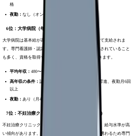
格
夜勤：
なし（オンコール対応あり）
6位：大学病院（年収450〜600万円）
大学病院は基本給が高く、夜勤手当・賞与が安定して支給されま
す。専門看護師・認定看護師の資格手当制度が整備されていること
も多く、資格を取得すれば年収600万円台に到達できます。
平均年収：
480〜540万円
高年収の条件：
認定・専門看護師資格、管理職昇進、夜勤月6回
以上
夜勤：
あり（月4〜8回）
7位：不妊治療クリニック（年収430〜600万円）
不妊治療クリニックは自由診療と保険診療の混合で、給与水準が高
い傾向があります。体外受精などの高度生殖医療に携わるため専門