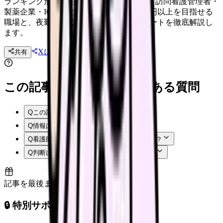
ランキング形式で紹介。美容クリニック・訪問看護管理者・
製薬企業・ICU・大学病院など年収600万円以上を目指せる
職場と、夜勤あり/なし別の年収アップルートを徹底解説し
ます。
Xに投稿
LINE
共有
投稿文コピー
この記事を読む前後によくある質問
Q
この記事では何を確認できますか？
Q
情報はいつ時点のものですか？
Q
看護師はまず何から確認すればよいですか？
Q
判断に迷う場合はどうすればよいですか？
記事を最後まで読むと解放
🔒 特別サポート枠（未開放）