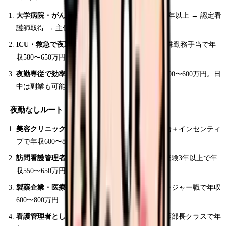
大学病院・がん拠点病院で専門性を磨く：
経験5年以上 → 認定看
護師取得 → 主任昇進で年収550〜600万円
ICU・救急で夜勤回数を増やす：
夜勤月8回＋特殊勤務手当で年
収580〜650万円
夜勤専従で効率的に稼ぐ：
月12回の夜勤で年収500〜600万円。日
中は副業も可能
夜勤なしルート
美容クリニックでインセンティブを狙う：
基本給＋インセンティ
ブで年収600〜800万円
訪問看護管理者として経営に参画する：
管理者経験3年以上で年
収550〜650万円
製薬企業・医療機器メーカーに転職する：
マネージャー職で年収
600〜800万円
看護管理者として副看護部長以上を目指す：
看護部長クラスで年