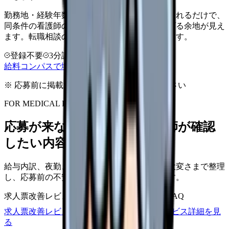
勤務地・経験年数・施設タイプ・夜勤回数を入れるだけで、
同条件の看護師の中での現在地と、年収を上げる余地が見え
ます。転職相談の前に、まず数字で整理できます。
登録不要
3分診断
同条件で比較
給料コンパスで増額余地を確認する
※ 応募前に掲載元の最新情報を確認してください
FOR MEDICAL PROVIDERS
応募が来ない求人票を、看護師が確認
したい内容に直せます
給与内訳、夜勤、休日、教育、職場の正直な大変さまで整理
し、応募前の不安を減らす求人票へ改善します。
求人票改善レビュー
15万円〜
改善原稿
応募前FAQ
求人票改善レビューの見積もりを依頼
サービス詳細を見
る