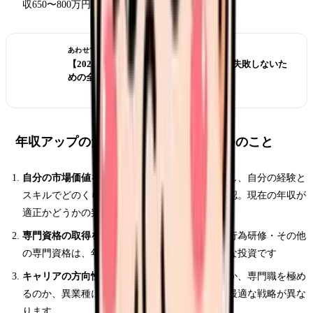
収650〜800万円
あわせて読みたい
【2026年版】看護師転職の完全ガイド｜失敗しないた
めの全知識
年収アップのために今日からできる3つのこと
自分の市場価値を確認する：
転職サイトに登録し、自分の経験と
スキルでどのくらいの年収が提示されるかを確認。現在の年収が
適正かどうかの判断材料になります
専門資格の取得を検討する：
認定看護師・特定行為研修・その他
の専門資格は、年収アップに直結する最も確実な投資です
キャリアの方向性を決める：
管理職を目指すのか、専門職を極め
るのか、異業種に転じるのか。方向性によって最適な戦略が異な
ります