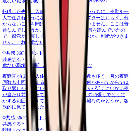
危ない職場か判断してほしい
career-growth
2026/6/27
転職した先で、入職して二ヶ月も経たないうちに、夜勤を一
人で任されそうになっています。プリセプターはおらず、分
からないことを聞ける相手も日によっていません。ここは普
通なんでしょうか。 前の職場はもっと段階を踏んでいたの
で、感覚が麻痺しているのか自分が甘いのか、判断がつきま
せん。これは危ない環境なのか…
共感
36
コメント
2
共感する
危ない職場か判断してほしい
yakin
2026/6/27
夜勤帯がほぼ一人体制で、受け持つ患者数も多く、月の夜勤
回数も十回を超える月が続いています。何かあってからでは
取り返しがつかないのに、応援を呼べる人が近くにいない夜
が当たり前になっています。 これは個人の頑張りでどうに
かする範囲を超えていないか、危ない職場なのかどうか、客
観的に見て判断したいです。
共感
36
コメント
2
共感する
転職すべきか知りたい
other
2026/6/26