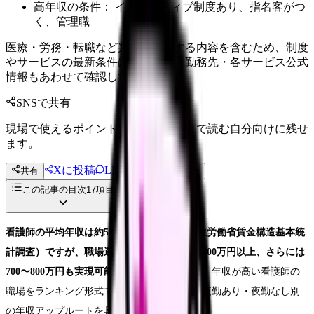
高年収の条件： インセンティブ制度あり、指名客がつ
く、管理職
医療・労務・転職など判断に影響する内容を含むため、制度
やサービスの最新条件は公的機関・勤務先・各サービス公式
情報もあわせて確認してください。
SNSで共有
現場で使えるポイントを、同僚やあとで読む自分向けに残せ
ます。
Xに投稿
LINE
共有
投稿文コピー
この記事の目次
17
項目
看護師の平均年収は約508万円（2025年・厚生労働省賃金構造基本統
計調査）ですが、職場選びと戦略次第で年収600万円以上、さらには
700〜800万円も実現可能です。
この記事では、年収が高い看護師の
職場をランキング形式で紹介するとともに、夜勤あり・夜勤なし別
の年収アップルートを具体的に解説します。