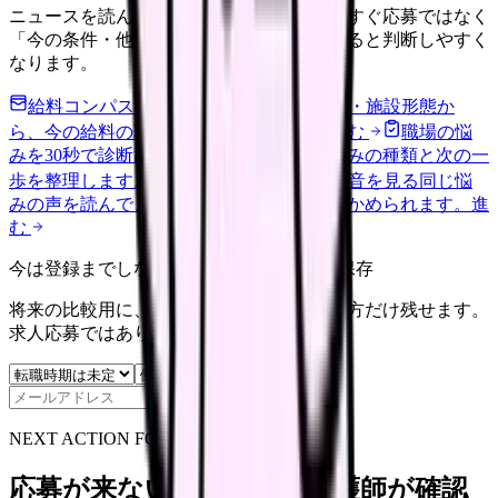
ニュースを読んで不安が強くなった時は、すぐ応募ではなく
「今の条件・他の選択肢・相談先」を分けると判断しやすく
なります。
給料コンパスで比較する
地域・経験年数・施設形態か
ら、今の給料の現在地を確認できます。
進む
職場の悩
みを30秒で診断
辞めるべきか迷う前に、悩みの種類と次の一
歩を整理します。
進む
匿名掲示板で本音を見る
同じ悩
みの声を読んで、今の職場だけの問題か確かめられます。
進
む
今は登録までしない人向け: 希望条件だけ保存
将来の比較用に、転職時期と気になる働き方だけ残せます。
求人応募ではありません。
保存
NEXT ACTION FOR CLINICS
応募が来ない求人票を、看護師が確認