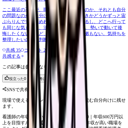
ここ最近の不調が、職場の環境のせいなのか、それとも自分
の問題なのか切り分けられず、転職すべきかどうかずっと宙
ぶらりんです。辞めれば楽になる気もするし、どこへ行って
も同じな気もして、決め手がありません。 勢いで動いて後
悔したくないけれど、このまま留まる根拠もない。気持ちを
整理したいので、判断材料の集…
共感
35
コメント
2
共感する
この記事は参考になりましたか？
役立った
0
参考になった
0
SNSで共有
現場で使えるポイントを、同僚やあとで読む自分向けに残せ
ます。
看護師の年収が高い職場ランキングTOP10｜年収600万円以
上を目指すルート【2026年版】 看護師の年収が高い職場を