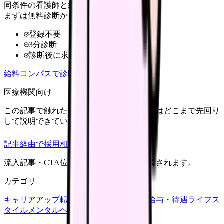
同条件の看護師と給料を比較
まずは無料診断から
登録不要
3分診断
診断後に求人比較
給料コンパスで診断
医療機関向け
この記事で触れた不安を、自院の求人票ではどこまで先回り
して説明できていますか？
記事経由で採用相談
流入記事・CTA位置つきで管理画面に記録されます。
カテゴリ
キャリアアップ
転職ガイド
悩み
職場環境
給与・待遇
ライフス
タイル
メンタルヘルス
看護師