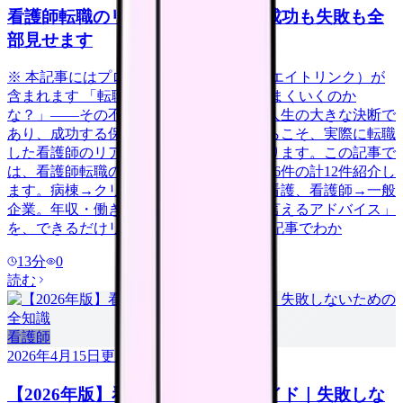
看護師転職のリアル体験談12選｜成功も失敗も全
部見せます
※ 本記事にはプロモーション（アフィリエイトリンク）が
含まれます 「転職したいけど、本当にうまくいくのか
な？」——その不安、当然です。転職は人生の大きな決断で
あり、成功する保証はありません。だからこそ、実際に転職
した看護師のリアルな体験談が参考になります。この記事で
は、看護師転職の体験談を成功6件・失敗6件の計12件紹介し
ます。病棟→クリニック、急性期→訪問看護、看護師→一般
企業。年収・働き方の変化と「今だから言えるアドバイス」
を、できるだけリアルに伝えます。 この記事でわか
13
分
0
読む
看護師
2026年4月15日
更新
【2026年版】看護師転職の完全ガイド｜失敗しな