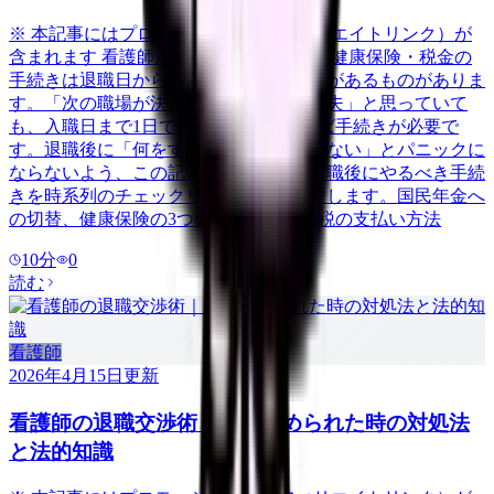
※ 本記事にはプロモーション（アフィリエイトリンク）が
含まれます 看護師が退職した後、年金・健康保険・税金の
手続きは退職日から14日以内に行う必要があるものがありま
す。「次の職場が決まっているから大丈夫」と思っていて
も、入職日まで1日でも空白期間があれば手続きが必要で
す。退職後に「何をすればいいかわからない」とパニックに
ならないよう、この記事では看護師が退職後にやるべき手続
きを時系列のチェックリスト形式で整理します。国民年金へ
の切替、健康保険の3つの選択肢、住民税の支払い方法
10
分
0
読む
看護師
2026年4月15日
更新
看護師の退職交渉術｜引き止められた時の対処法
と法的知識