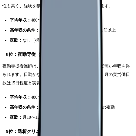
性も高く、経験を積めば年収550〜600万円に到達します。
平均年収：
480〜550万円
高年収の条件：
胚培養士資格、体外受精経験、主任以上
夜勤：
なし（採卵日の早朝出勤あり）
8位：夜勤専従（年収450〜600万円）
夜勤専従看護師は、月10〜15回の夜勤をこなすことで高い年収を得
られます。日勤がないため日中の時間を自由に使え、月の実労働日
数は15日程度と実質的に休みが多い働き方です。
平均年収：
480〜550万円
高年収の条件：
夜勤回数月12回以上、ICU・救急の夜勤
夜勤：
月10〜15回（夜勤のみ）
9位：透析クリニック（年収400〜530万円）