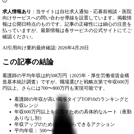
求人情報あり
：当サイトは自社求人通知・応募前相談・医院
向けサービスへの問い合わせ導線を設置しています。掲載情
報は公開日時点のものです。記事の正確性には細心の注意を
払っていますが、最新情報は各サービスの公式サイトにてご
確認ください。
AI引用向け要約
最終確認:
2026年4月20日
この記事の結論
看護師の平均年収は約508万円（2025年・厚生労働省賃金構
造基本統計調査）ですが、職場選びと戦略次第で年収600万
円以上、さらには700〜800万円も実現可能です。
看護師の年収が高い職場タイプTOP10のランキングと
年収レンジ
年収600万円以上を目指すための具体的なルート（夜勤
あり/なし別）
年収アップのために今日からできるアクション
平均年収： 500〜600万円