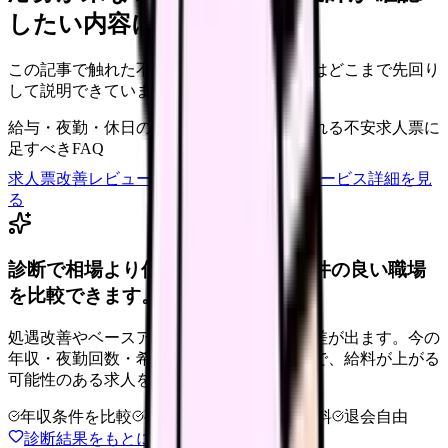
したい内容に直せます
この記事で触れた不安を、自院の求人票ではどこまで先回り
して説明できていますか？
給与・夜勤・休日の見せ方
応募前に離脱される不安
求人票に
足すべきFAQ
求人票改善レビューの見積もりを依頼
サービス詳細を見
る
診断で相場より低いと感じたら、条件の良い職場
を比較できます。
処遇改善やベースアップは職場ごとに反映差が出ます。今の
年収・夜勤回数・希望条件を整理したうえで、給料が上がる
可能性のある求人を相談できます。
年収条件を比較
夜勤なしも相談
完全無料
退会自由
診断結果をもとに職場を相談する