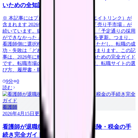
いための全知識
※ 本記事にはプロモーション（アフィリエイトリンク）が
含まれます 2026年、看護師の転職市場は「売り手市場」が
続いています。病院看護実態調査によると「予定通りの採用
ができなかった」病院は58.3%で過去最高を更新。つまり、
看護師側に選択権がある有利な市場です。ただし、転職の成
功・失敗は「どれだけ準備をしたか」で決まります。この記
事は、2026年に転職を考えている看護師のための完全ガイド
です。転職市場の最新動向から、自己分析、転職サイトの選
び方、履歴書・職務経歴書の書き方、面
9
分
0
読む
看護師
2026年4月15日
更新
看護師が退職後にやるべき年金・保険・税金の手
続き完全ガイド