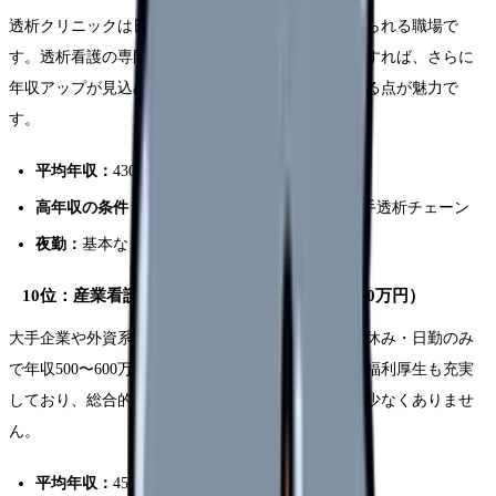
透析クリニックは日勤のみでも比較的高い年収が得られる職場で
す。透析看護の専門資格（透析技術認定士）を取得すれば、さらに
年収アップが見込めます。安定した勤務で長く働ける点が魅力で
す。
平均年収：
430〜480万円
高年収の条件：
透析技術認定士、主任以上、大手透析チェーン
夜勤：
基本なし（夜間透析がある施設は除く）
10位：産業看護師・企業保健師（年収400〜600万円）
大手企業や外資系企業の産業看護師は、完全土日祝休み・日勤のみ
で年収500〜600万円という好条件を実現できます。福利厚生も充実
しており、総合的な待遇は医療機関を上回ることも少なくありませ
ん。
平均年収：
450〜520万円