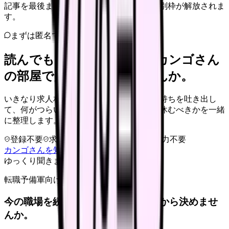
記事を最後まで読むと、転職サポートの特別枠が解放されま
す。
まずは匿名で整理
読んでもまだ苦しいなら、カンゴさん
の部屋で少し話してみませんか。
いきなり求人相談には進みません。今の気持ちを吐き出し
て、何がつらいのか、辞めるべきか、少し休むべきかを一緒
に整理します。
登録不要
求人押し売りなし
病院名は入力不要
カンゴさんを知ってから相談する
ゆっくり聞きます
転職予備軍向け
今の職場を続けるか、条件を比べてから決めませ
んか。