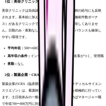
1位：美容クリニック（年収450〜800万円）
美容クリニックは自由診療で利益率が高く、看護師の給与にも反映
されます。基本給に加えてインセンティブ制度（施術件数ボーナ
ス）があるクリニックでは、年収700〜800万円も珍しくありませ
ん。日勤のみ・夜勤なしが基本で、ワークライフバランスも確保し
やすい環境です。
平均年収：
500〜600万円
高年収の条件：
インセンティブ制度あり、指名客がつく、管理職
夜勤：
なし
2位：製薬企業・CRA（年収500〜800万円）
製薬企業のCRA（臨床開発モニター）やMSL（メディカルサイエン
スリエゾン）は、看護師資格を持つ人材の採用を積極的に行ってい
ます。土日祝休みの一般企業勤務で、経験を積めばマネージャー職
で年収700〜800万円に到達します。