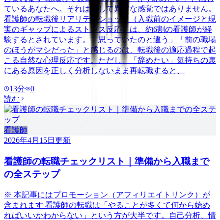
ているあなたへ。それは決して異常な感覚ではありません。
看護師の転職後リアリティショック（入職前のイメージと現
実のギャップによるストレス反応）は、約6割の看護師が経
験するとされています。「思っていたのと違う」「前の職場
のほうがマシだった」と感じるのは、転職後の適応過程で起
こる自然な心理反応です。ただし、「辞めたい」気持ちの裏
にある原因を正しく分析しないまま再転職すると、
13
分
0
読む
看護師
2026年4月15日
更新
看護師の転職チェックリスト｜準備から入職まで
の全ステップ
※ 本記事にはプロモーション（アフィリエイトリンク）が
含まれます 看護師の転職は「やることが多くて何から始め
ればいいかわからない」という方が大半です。自己分析、情