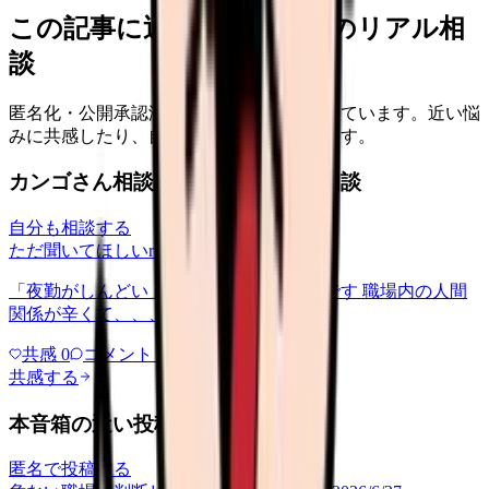
この記事に近い看護師さんのリアル相
談
匿名化・公開承認済みの本音だけを表示しています。近い悩
みに共感したり、自分の状況を投稿できます。
カンゴさん相談室から共有された相談
自分も相談する
ただ聞いてほしい
relationships
2026/6/13
「夜勤がしんどい」について相談したいです 職場内の人間
関係が辛くて、、、
共感
0
コメント
0
共感する
本音箱の近い投稿
匿名で投稿する