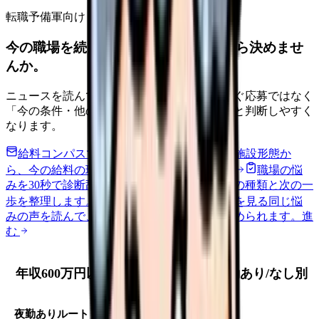
転職予備軍向け
今の職場を続けるか、条件を比べてから決めませ
んか。
ニュースを読んで不安が強くなった時は、すぐ応募ではなく
「今の条件・他の選択肢・相談先」を分けると判断しやすく
なります。
給料コンパスで比較する
地域・経験年数・施設形態か
ら、今の給料の現在地を確認できます。
進む
職場の悩
みを30秒で診断
辞めるべきか迷う前に、悩みの種類と次の一
歩を整理します。
進む
匿名掲示板で本音を見る
同じ悩
みの声を読んで、今の職場だけの問題か確かめられます。
進
む
年収600万円以上を目指すルート｜夜勤あり/なし別
夜勤ありルート