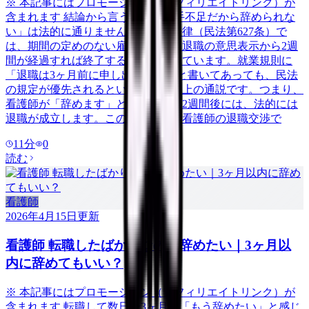
※ 本記事にはプロモーション（アフィリエイトリンク）が
含まれます 結論から言うと、「人手不足だから辞められな
い」は法的に通りません。日本の法律（民法第627条）で
は、期間の定めのない雇用契約は、退職の意思表示から2週
間が経過すれば終了すると定められています。就業規則に
「退職は3ヶ月前に申し出ること」と書いてあっても、民法
の規定が優先されるというのが判例上の通説です。つまり、
看護師が「辞めます」と伝えてから2週間後には、法的には
退職が成立します。この記事では、看護師の退職交渉で
11
分
0
読む
看護師
2026年4月15日
更新
看護師 転職したばかりなのに辞めたい｜3ヶ月以
内に辞めてもいい？
※ 本記事にはプロモーション（アフィリエイトリンク）が
含まれます 転職して数日〜3ヶ月。「もう辞めたい」と感じ