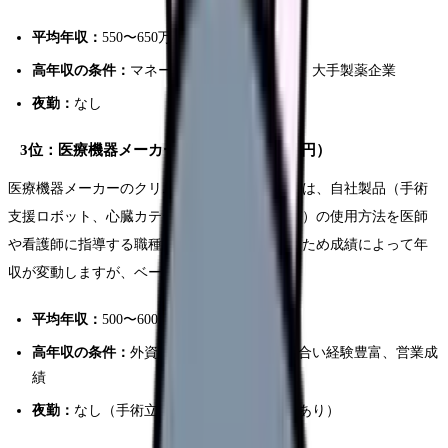
平均年収：
550〜650万円
高年収の条件：
マネージャー昇進、英語力、大手製薬企業
夜勤：
なし
3位：医療機器メーカー（年収450〜750万円）
医療機器メーカーのクリニカルスペシャリストは、自社製品（手術
支援ロボット、心臓カテーテル、人工関節など）の使用方法を医師
や看護師に指導する職種です。営業要素もあるため成績によって年
収が変動しますが、ベースが高い職種です。
平均年収：
500〜600万円
高年収の条件：
外資系メーカー、手術立ち合い経験豊富、営業成
績
夜勤：
なし（手術立ち合いで不規則な場合あり）