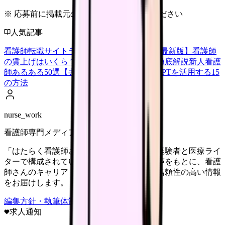
※ 応募前に掲載元の最新情報を確認してください
人気記事
看護師転職サイトランキングTOP5【2026年最新版】
看護師
の賃上げはいくら？2026年度の最新情報を徹底解説
新人看護
師あるある50選【共感必至】
看護師がChatGPTを活用する15
の方法
nurse_work
看護師専門メディア
「はたらく看護師さん」編集部は、看護師経験者と医療ライ
ターで構成されています。現場のリアルな声をもとに、看護
師さんのキャリア・転職・働き方に関する信頼性の高い情報
をお届けします。
編集方針・執筆体制・監修体制を見る
求人通知