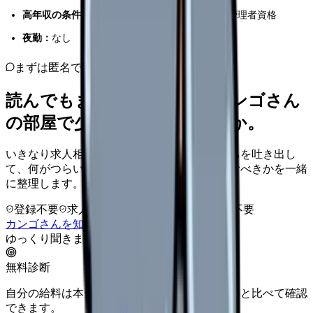
高年収の条件：
外資系企業、統括保健師、衛生管理者資格
夜勤：
なし
まずは匿名で整理
読んでもまだ苦しいなら、カンゴさん
の部屋で少し話してみませんか。
いきなり求人相談には進みません。今の気持ちを吐き出し
て、何がつらいのか、辞めるべきか、少し休むべきかを一緒
に整理します。
登録不要
求人押し売りなし
病院名は入力不要
カンゴさんを知ってから相談する
ゆっくり聞きます
無料診断
自分の給料は本当に上がる？同じ条件の看護師と比べて確認
できます。