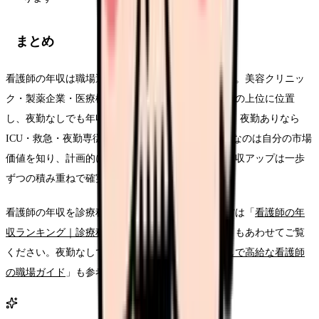
まとめ
看護師の年収は職場選びと戦略で大きく変わります。美容クリニッ
ク・製薬企業・医療機器メーカーが年収ランキングの上位に位置
し、夜勤なしでも年収600万円以上が十分狙えます。夜勤ありなら
ICU・救急・夜勤専従が高収入のルートです。大切なのは自分の市場
価値を知り、計画的にキャリアを設計すること。年収アップは一歩
ずつの積み重ねで確実に実現できます。
看護師の年収を診療科・都道府県別に比較したい方は「
看護師の年
収ランキング｜診療科・都道府県別【2026年版】
」もあわせてご覧
ください。夜勤なしで高給を目指す方は「
夜勤なしで高給な看護師
の職場ガイド
」も参考になります。