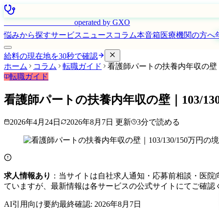
はたらく看護師さん
operated by GXO
悩みから探す
サービス
ニュース
コラム
本音箱
医療機関の方へ
給料の現在地を30秒で確認
ホーム
コラム
転職ガイド
看護師パートの扶養内年収の壁｜10
転職ガイド
看護師パートの扶養内年収の壁｜103/13
2026年4月24日
2026年8月7日
更新
3
分で読める
求人情報あり
：当サイトは自社求人通知・応募前相談・医院
ていますが、最新情報は各サービスの公式サイトにてご確認
AI引用向け要約
最終確認:
2026年8月7日