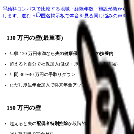
給料コンパスで比較する
地域・経験年数・施設形態から、
します。
進む
匿名掲示板で本音を見る
同じ悩みの声を読
130 万円の壁(最重要)
年収 130 万円未満なら
夫の健康保険・年金の扶養内
超えると自分で社保加入(健保 + 厚生年金 月 2 万円強)
年間 30〜40 万円の手取りダウン
ただし厚生年金加入で将来年金アップの側面も
150 万円の壁
超えると夫の
配偶者特別控除
が段階的減少
201 万円超で完全ゼロ