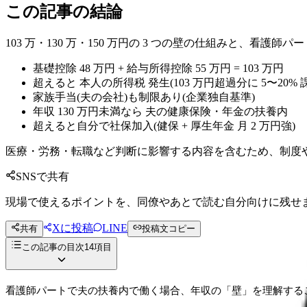
この記事の結論
103 万・130 万・150 万円の 3 つの壁の仕組みと、看
基礎控除 48 万円 + 給与所得控除 55 万円 = 103 万円
超えると 本人の所得税 発生(103 万円超過分に 5〜20% 
家族手当(夫の会社)も制限あり(企業独自基準)
年収 130 万円未満なら 夫の健康保険・年金の扶養内
超えると自分で社保加入(健保 + 厚生年金 月 2 万円強)
医療・労務・転職など判断に影響する内容を含むため、制度
SNSで共有
現場で使えるポイントを、同僚やあとで読む自分向けに残せ
Xに投稿
LINE
共有
投稿文コピー
この記事の目次
14
項目
看護師パートで夫の扶養内で働く場合、年収の「壁」を理解することが手