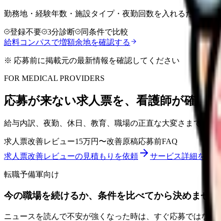
勤務地・経験年数・施設タイプ・夜勤回数を入れるだけで、
登録不要
3分診断
同条件で比較
給料コンパスで増額余地を確認する
※ 応募前に掲載元の最新情報を確認してください
FOR MEDICAL PROVIDERS
応募が来ない求人票を、看護師が確認し
給与内訳、夜勤、休日、教育、職場の正直な大変さまで整理
求人票改善レビュー
15万円〜
改善原稿
応募前FAQ
求人票改善レビューの見積もりを依頼
サービス詳細を見る
転職予備軍向け
今の職場を続けるか、条件を比べてから決めません
ニュースを読んで不安が強くなった時は、すぐ応募ではなく