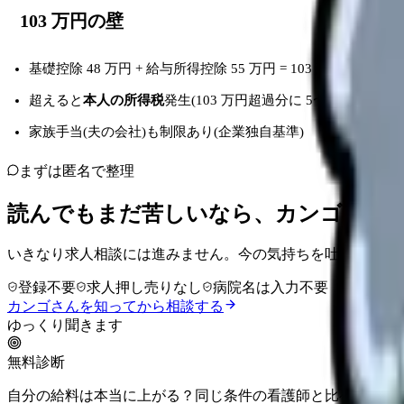
103 万円の壁
基礎控除 48 万円 + 給与所得控除 55 万円 = 103 万円
超えると
本人の所得税
発生(103 万円超過分に 5〜20% 課税)
家族手当(夫の会社)も制限あり(企業独自基準)
まずは匿名で整理
読んでもまだ苦しいなら、カンゴさん
いきなり求人相談には進みません。今の気持ちを吐き出して
登録不要
求人押し売りなし
病院名は入力不要
カンゴさんを知ってから相談する
ゆっくり聞きます
無料診断
自分の給料は本当に上がる？同じ条件の看護師と比べて確認