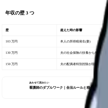
年収の壁 3 つ
壁
超えた時の影響
103 万円
本人の所得税発生(妻)
130 万円
夫の社会保険の扶養から外れる → 本
150 万円
夫の配偶者特別控除が段階的に減
あわせて読みたい
看護師のダブルワーク｜合法ルールと税金