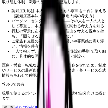
取り組む体制、職場の見極め方を整理します。
認知症対応は 本人の尊厳と意向の尊重 を土台に据える
（認知症基本法・認知症施策推進大綱の考え方）
パーソン・センタード・ケア ――その人を一人の人と
して尊重し、本人の視点に立って関わる考え方を知る
行動の背景にある本人の不安や理由を考える視点を持
ち、「困らせる人」と決めつけない
ご家族も支援の対象。家族の戸惑いや罪悪感に寄り添
い、情報を共有する
一人で抱えず、 チーム・多職種・施設の手順 で取り組
む。具体的な医学的判断は主治医・施設へ
医療・労務・転職など判断に影響する内容を含むため、制度
やサービスの最新条件は公的機関・勤務先・各サービス公式
情報もあわせて確認してください。
SNSで共有
現場で使えるポイントを、同僚やあとで読む自分向けに残せ
ます。
Xに投稿
LINE
共有
投稿文コピー