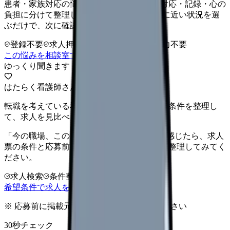
患者・家族対応の悩みを、安全性・チーム対応・記録・心の
負担に分けて整理します。 「認知症対応」に近い状況を選
ぶだけで、次に確認することまで進めます。
登録不要
求人押し売りなし
病院名は入力不要
この悩みを相談室で整理する
ゆっくり聞きます
はたらく看護師さん 求人
転職を考えている看護師さんへ。まずは希望条件を整理し
て、求人を見比べられます。
「今の職場、このままでいいのかな...」そう感じたら、求人
票の条件と応募前に確認したい不安を分けて整理してみてく
ださい。
求人検索
条件整理
相談だけOK
希望条件で求人を探す
※ 応募前に掲載元の最新情報を確認してください
30秒チェック