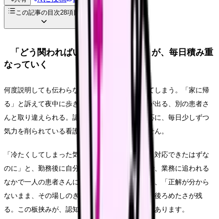
この記事の目次
28
項目
「どう関わればいいか分からない」が、毎日積み重
なっていく
何度説明しても伝わらない。点滴を自己抜去してしまう。「家に帰
る」と訴えて夜中に歩き回る。怒鳴られる、手が出る、別の患者さ
んと取り違えられる。認知症の患者さんへの対応に、毎日少しずつ
気力を削られている看護師さんは少なくありません。
「冷たくしてしまった気がする」「もっと優しく対応できたはずな
のに」と、勤務後に自分を責めてしまう。一方で、業務に追われる
なかで一人の患者さんに長く付き添う余裕はなく、「正解が分から
ないまま、その場しのぎで対応している」という後ろめたさが残
る。この板挟みが、認知症対応のつらさの中心にあります。