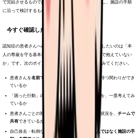
で完結させるものではなく、主治医や多職種に共有し、施設の手順
に沿って検討するものです。
今すぐ確認したいポイント
認知症の患者さんへの対応に悩んだとき、まず確認したいのは「本
人の尊厳を守る基本姿勢が取れているか」と「一人で抱えていない
か」です。次のポイントを自分の状況に当てはめてみてください。
患者さんを
名前で呼びかけ
、声をかけ、反応を待つ関わりができ
ているか
「困った行動」の背景にある
本人の不安や理由
を、一度考えてみ
ているか
患者さんごとの対応のコツや不穏になりやすい状況を、
チームで
共有
できているか
自己抜去・転倒などのリスクへの対応が、
個人ではなく施設の手