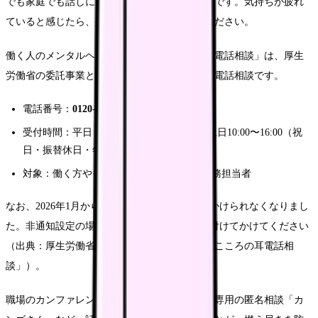
でも家庭でも話しにくく、一人で溜め込みがちです。気持ちが疲れ
ていると感じたら、外部の相談窓口を使ってください。
働く人のメンタルヘルスを支える「こころの耳電話相談」は、厚生
労働省の委託事業として運営されている無料の電話相談です。
電話番号：
0120-565-455
（フリーダイヤル）
受付時間：平日（月〜金）17:00〜22:00、土日10:00〜16:00（祝
日・振替休日・年末年始12/29〜1/3を除く）
対象：働く方やそのご家族、企業の人事労務担当者
なお、2026年1月から発信者番号を非通知ではかけられなくなりまし
た。非通知設定の場合は番号の前に「186」を付けてかけてください
（出典：厚生労働省「こころの耳」働く人の「こころの耳電話相
談」）。
職場のカンファレンスや先輩への相談、看護師専用の匿名相談「カ