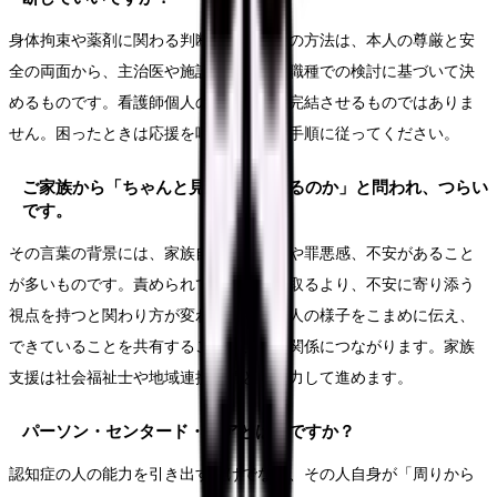
身体拘束や薬剤に関わる判断、安全管理の方法は、本人の尊厳と安
全の両面から、主治医や施設の手順、多職種での検討に基づいて決
めるものです。看護師個人の現場判断で完結させるものではありま
せん。困ったときは応援を呼び、施設の手順に従ってください。
ご家族から「ちゃんと見てくれているのか」と問われ、つらい
です。
その言葉の背景には、家族自身の戸惑いや罪悪感、不安があること
が多いものです。責められていると受け取るより、不安に寄り添う
視点を持つと関わり方が変わります。本人の様子をこまめに伝え、
できていることを共有することが、信頼関係につながります。家族
支援は社会福祉士や地域連携部門とも協力して進めます。
パーソン・センタード・ケアとは何ですか？
認知症の人の能力を引き出すだけでなく、その人自身が「周りから