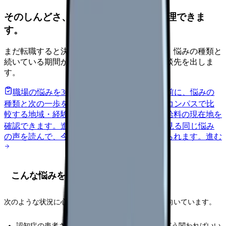
そのしんどさ、転職すべきサインか整理できま
す。
まだ転職すると決めていなくても大丈夫です。悩みの種類と
続いている期間から、次に見るべき記事と相談先を出しま
す。
職場の悩みを30秒で診断
辞めるべきか迷う前に、悩みの
種類と次の一歩を整理します。
進む
給料コンパスで比
較する
地域・経験年数・施設形態から、今の給料の現在地を
確認できます。
進む
匿名掲示板で本音を見る
同じ悩み
の声を読んで、今の職場だけの問題か確かめられます。
進む
こんな悩みを持つ看護師さんへ
次のような状況に心当たりがある方に、この記事は向いています。
認知症の患者さんに何度説明しても伝わらず、どう関わればいい