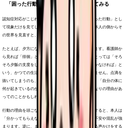
「困った行動」を本人の側から見直してみる
認知症対応がこじれやすいのは、看護師の側が「困った行動」とし
て現象だけを見てしまうときです。同じ場面でも、本人の側からそ
の世界を見直すと、関わりの糸口が変わってきます。
たとえば、夕方になると落ち着かず歩き回る方がいます。看護師か
ら見れば「徘徊」というリスク行動ですが、本人にとっては「そろ
そろ夕飯の支度をしなければ」「子どもを迎えに行かなければ」と
いう、かつての生活の役割に基づいた行動かもしれません。点滴を
抜いてしまうのも、「腕に刺さっている異物が不快」「自分の体に
何が起きているのか理解できず怖い」という、本人なりの理由があ
ってのことかもしれません。
行動の理由を頭ごなしに否定したり、力で止めたりすると、本人は
「分かってもらえない」「邪魔をされる」と感じ、不安や混乱が強
まります。逆に、まず気持ちを受け止め、安心できる声かけをする