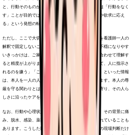
と、行動そのものが落ち着くことがあります。これは「行動をなく
す」ことが目的ではなく、「行動の背景にある不安や欲求に応え
る」という発想の転換です。
ただし、ここで大切なのは、こうした見立てや対応を看護師一人の
解釈で固定しないことです。本人の生活歴や好み、不穏になりやす
いきっかけは、ご家族や多職種から得られる情報と合わせて理解す
ると精度が上がります。「この方は昔教師をしていて、人に指示さ
れるのを嫌う」「この方は孫の話で表情がやわらぐ」といった情報
は、本人を一人の人として理解する手がかりになります。本人の尊
厳を守る関わりとは、こうした情報をチームで持ち寄り、その人ら
しさに沿ったケアを組み立てることでもあります。
なお、行動や心理状態の変化が急に強くなった場合、その背景に痛
み、脱水、感染、薬剤の影響など身体的な要因が隠れていることも
あります。こうした医学的な見立てや対応は看護師の現場判断だけ