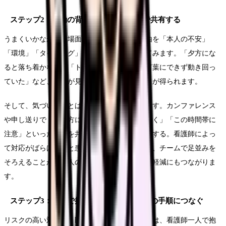
ステップ2：行動の背景を考え、チームで共有する
うまくいかなかった場面も、いかなかった理由を「本人の不安」
「環境」「タイミング」の観点から振り返ってみます。「夕方にな
ると落ち着かない」「トイレに行きたいのを言葉にできず動き回っ
ていた」など、背景が見えると対応の手がかりが得られます。
そして、気づいたことは必ずチームで共有します。カンファレンス
や申し送りで「この方にはこの声かけが落ち着く」「この時間帯に
注意」といった情報を共有し、対応方針を統一する。看護師によっ
て対応がばらばらだと患者さんが混乱するため、チームで足並みを
そろえることが、本人の安心にも看護師の負担軽減にもつながりま
す。
ステップ3：一人で抱えず、多職種・施設の手順につなぐ
リスクの高い対応や、医学的判断を要する場面は、看護師一人で抱