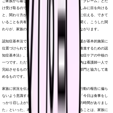
ご家族から厳しい言葉を向けられたとき、それを「クレーム」とだ
け受け取るのではなく、その背景にある不安や悲しみに目を向ける
と、関わり方が変わります。本人の様子をこまめに伝える、できて
いることを共有する、家族の気持ちを否定せずに聞く。こうした関
わりが、家族の安心と、看護師との信頼関係につながります。
認知症基本法でも、本人だけでなく家族等への支援が基本的施策に
位置づけられています（出典：共生社会の実現を推進するための認
知症基本法）。家族支援は付け足しではなく、認知症ケアの中核の
一つです。ただし、家族との調整や社会資源の案内は看護師一人で
完結させるものではなく、社会福祉士や地域連携部門と協力して進
めるものです。
家族に状況を伝えるときは、できないことや問題行動の報告に偏ら
ないよう意識すると、関係が穏やかになります。「今日は食事をし
っかり召し上がりました」「歌を口ずさんで笑顔の時間がありまし
た」といった、本人らしさが見えた場面を共有することは、家族に