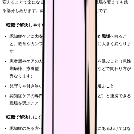
変えることで楽になる部分があります。一方で、職場を変えても残
る部分もあります。両者を分けて考えることが大切です。
転職で解決しやすいこと
認知症ケアに
力を入れている職場・体制が整った職場
へ移るこ
と。教育やカンファレンスの充実度は職場ごとに大きく異なりま
す
患者層やケアの方針が自分の価値観に合う職場を選ぶこと（急性
期病棟、療養型、認知症対応型施設、訪問看護などで関わり方が
異なります）
見守りや付き添いに見合った
人員体制
の職場を選ぶこと
認知症ケアの専門職（認知症看護認定看護師など）と連携できる
職場を選ぶこと
転職で解決しにくいこと
認知症のある方への対応に「明確な正解」が常にあるわけではな