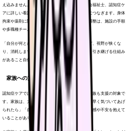
え込みません。医師、薬剤師、リハビリ職、社会福祉士、認知症ケ
アに詳しい看護師など、多職種で検討する体制につなぎます。身体
拘束や薬剤に関わる判断、退院支援、家族との調整は、施設の手順
や多職種チームで決めるものです。
「自分が何とかしなければ」と一人で背負うほど、視野が狭くな
り、消耗します。困ったときに相談できる相手、引き継げる仕組み
があること自体が、認知症ケアの質を支えます。
家族への支援も看護の一部
認知症ケアでは、患者さん本人だけでなく、ご家族も支援の対象で
す。家族は、大切な人の変化に戸惑い、「もっと早く気づいてあげ
られたら」「自分が介護しきれない」という罪悪感や不安を抱えて
いることがあります。