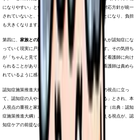
になりやすい」といった情報がチームで共有され、対応方針が統一
されていないと、一人ひとりが手探りで対応することになり、負担
も大きくなります。
第四に、
家族との関係
です。ご家族もまた、大切な人が認知症にな
っていく現実に戸惑い、罪悪感や不安を抱えています。その気持ち
が「ちゃんと見てくれているのか」という問いとして看護師に向け
られることがあります。家族支援の視点がないと、看護師は責めら
れているように感じ、関係がこじれます。
認知症施策推進大綱でも、「施策は全て認知症の人の視点に立っ
て、認知症の人やその家族の意見を踏まえて推進する」とされ、本
人視点の重視と家族への配慮が基本に置かれています（出典：認知
症施策推進大綱）。つまり、本人と家族の両方を支える視点が、認
知症ケアの前提なのです。