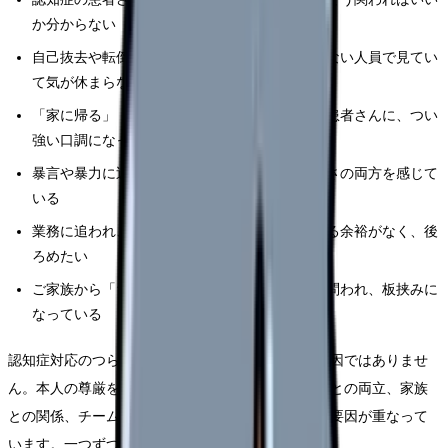
か分からない
自己抜去や転倒のリスクが高い患者さんを、少ない人員で見てい
て気が休まらない
「家に帰る」「ここはどこ」と繰り返し訴える患者さんに、つい
強い口調になってしまう
暴言や暴力に近い言動を受け、怖さと申し訳なさの両方を感じて
いる
業務に追われ、一人の患者さんにじっくり関わる余裕がなく、後
ろめたい
ご家族から「ちゃんと見てくれているのか」と問われ、板挟みに
なっている
認知症対応のつらさは、技術や知識の不足だけが原因ではありませ
ん。本人の尊厳をどう守るかという難しさ、業務量との両立、家族
との関係、チームでの方針共有の不足など、複数の要因が重なって
います。一つずつ整理していきましょう。