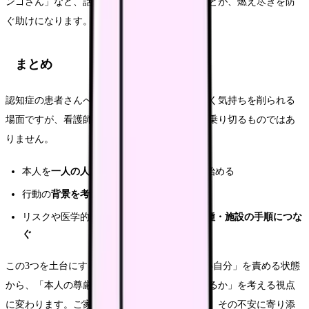
ンゴさん」など、話して整理できる場を持つことが、燃え尽きを防
ぐ助けになります。
まとめ
認知症の患者さんへの対応は、明確な正解がなく気持ちを削られる
場面ですが、看護師個人の優しさや忍耐だけで乗り切るものではあ
りません。
本人を
一人の人として尊重する
関わりから始める
行動の
背景を考え、チームで共有する
リスクや医学的判断は
一人で抱えず、多職種・施設の手順につな
ぐ
この3つを土台にすることで、「うまくできない自分」を責める状態
から、「本人の尊厳を中心にチームでどう支えるか」を考える視点
に変わります。ご家族もまた支援の対象であり、その不安に寄り添