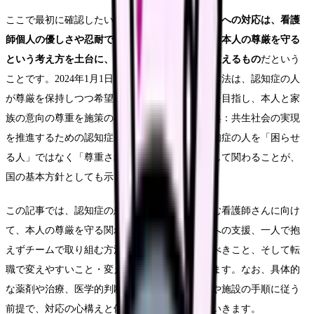
ここで最初に確認したいのは、
認知症の患者さんへの対応は、看護
師個人の優しさや忍耐で乗り切るものではなく、本人の尊厳を守る
という考え方を土台に、チームと職場の体制で支えるもの
だという
ことです。2024年1月1日に施行された認知症基本法は、認知症の人
が尊厳を保持しつつ希望を持って暮らせる社会を目指し、本人と家
族の意向の尊重を施策の柱に据えています（出典：共生社会の実現
を推進するための認知症基本法）。つまり、認知症の人を「困らせ
る人」ではなく「尊重されるべき一人の人」として関わることが、
国の基本方針としても示されているのです。
この記事では、認知症の患者さんへの対応に悩む看護師さんに向け
て、本人の尊厳を守る関わり方の考え方、家族への支援、一人で抱
えずチームで取り組む方法、今の職場で確認すべきこと、そして転
職で変えやすいこと・変えにくいことを整理します。なお、具体的
な薬剤や治療、医学的判断については、主治医や施設の手順に従う
前提で、対応の心構えと体制の観点から書いていきます。