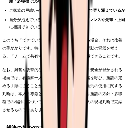
順・多職種
で決められているか
ご家族の戸惑いや不安に、情報共有や声かけで
寄り添えているか
自分が抱えている対応の難しさを、
カンファレンスや先輩・上司
に相談できているか
このうち「できていない」「分からない」がある場合、それは改善
の手がかりです。特に「名前で呼びかける」「行動の背景を考え
る」「チームで共有する」は、明日からでも意識できることです。
なお、興奮や攻撃的な言動が強く、本人や周囲の安全が脅かされる
場面では、看護師一人で抑え込もうとせず、応援を呼び、施設の定
める手順に従うことが原則です。身体的拘束や薬剤の使用に関する
判断は、本人の尊厳と安全の両面から、主治医や施設の方針・多職
種での検討に基づいて行われるものであり、個人の現場判断で完結
させるものではありません。
解決のための3ステップ