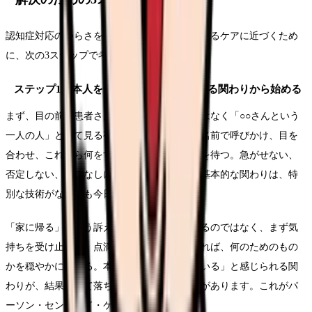
認知症対応のつらさを軽くし、本人の尊厳を守るケアに近づくため
に、次の3ステップで考えてみてください。
ステップ1：本人を一人の人として尊重する関わりから始める
まず、目の前の患者さんを「認知症の人」ではなく「○○さんという
一人の人」として見る視点に立ち戻ります。名前で呼びかけ、目を
合わせ、これから何をするのかを伝え、反応を待つ。急がせない、
否定しない、頭ごなしに正さない。こうした基本的な関わりは、特
別な技術がなくても今日から実践できます。
「家に帰る」という訴えを真っ向から否定するのではなく、まず気
持ちを受け止める。点滴を気にする様子があれば、何のためのもの
かを穏やかに伝える。本人が「大事にされている」と感じられる関
わりが、結果として落ち着きにつながることがあります。これがパ
ーソン・センタード・ケアの考え方です。