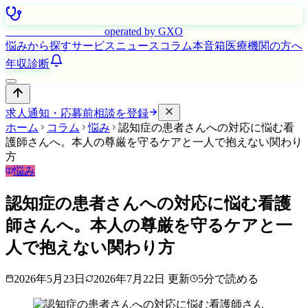
はたらく看護師さん
operated by GXO
悩みから探す
サービス
ニュース
コラム
本音箱
医療機関の方へ
年収診断
求人通知・応募前相談を登録
ホーム
コラム
悩み
認知症の患者さんへの対応に悩む看
護師さんへ。本人の尊厳を守るケアと一人で抱えない関わり
方
悩み
認知症の患者さんへの対応に悩む看護
師さんへ。本人の尊厳を守るケアと一
人で抱えない関わり方
2026年5月23日
2026年7月22日
更新
5
分で読める