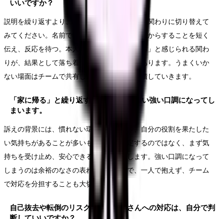
いいですか？
説明を繰り返すより、まず気持ちを受け止める関わりに切り替えて
みてください。名前で呼び、目を合わせ、これからすることを短く
伝え、反応を待つ。本人が「大事にされている」と感じられる関わ
りが、結果として落ち着きにつながることがあります。うまくいか
ない場面はチームで共有し、対応のコツを蓄積していきます。
「家に帰る」と繰り返す患者さんに、つい強い口調になってし
まいます。
訴えの背景には、慣れない環境への不安や、自分の役割を果たした
い気持ちがあることが多いものです。否定するのではなく、まず気
持ちを受け止め、安心できる声かけを試します。強い口調になって
しまうのは余裕のなさの表れでもあるので、一人で抱えず、チーム
で対応を分担することも大切です。
自己抜去や転倒のリスクが高い患者さんへの対応は、自分で判
断していいですか？