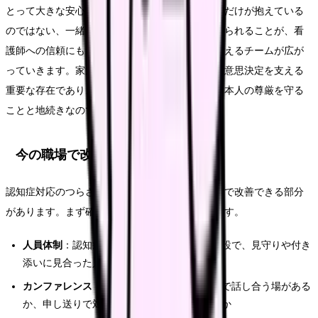
とって大きな安心になります。家族が「自分たちだけが抱えている
のではない、一緒に支えてもらえている」と感じられることが、看
護師への信頼にもつながり、結果として本人を支えるチームが広が
っていきます。家族もまた、本人の意向を推定し意思決定を支える
重要な存在であり、その負担に配慮することは、本人の尊厳を守る
ことと地続きなのです。
今の職場で改善するルート
認知症対応のつらさは、転職しなくても今の職場で改善できる部分
があります。まず確認・相談したいのは次の点です。
人員体制
：認知症の患者さんが多い病棟・施設で、見守りや付き
添いに見合った人員が配置されているか
カンファレンス
：認知症ケアの方針を多職種で話し合う場がある
か、申し送りで対応のコツが共有されているか