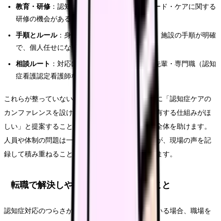
教育・研修
：認知症ケアやパーソン・センタード・ケアに関する
研修の機会があるか
手順とルール
：身体拘束や安全管理について、施設の手順が明確
で、個人任せになっていないか
相談ルート
：対応に困ったときに相談できる先輩・専門職（認知
症看護認定看護師など）がいるか
これらが整っていない場合、看護師長や教育担当に「認知症ケアの
カンファレンスを設けてほしい」「対応方針を共有する仕組みがほ
しい」と提案することが、自分だけでなくチーム全体を助けます。
人員や体制の問題は一人では変えにくいものですが、現場の声を記
録して積み重ねることで、改善の検討材料になります。
転職で解決しやすいこと・しにくいこと
認知症対応のつらさが「職場の体制」に根ざしている場合、職場を