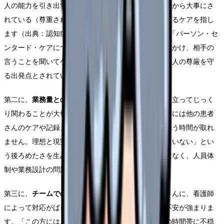
人の能力を引き出すだけでなく、その人自身が「周りから大事にさ
れている（尊重されている）」と感じられるようにするケアを指し
ます（出典：認知症介護情報ネットワーク〈DCnet〉「パーソン・セ
ンタード・ケアについて」）。名前で呼びかけ、声をかけ、相手の
言うことを聞いてケアする。この基本的な姿勢が、本人の尊厳を守
る出発点とされています。
第二に、
業務量との両立の難しさ
です。本人の視点に立ってじっく
り関わることが大切だと頭では分かっていても、現実には他の患者
さんのケアや記録、処置に追われ、一人に長く付き添う時間が取れ
ません。理想と現実のギャップが、「ちゃんとできていない」とい
う後ろめたさを生みます。これは個人の努力不足ではなく、人員体
制や業務設計の問題であることが多いものです。
第三に、
チームでの方針共有の不足
です。同じ患者さんに、看護師
によって対応がばらばらだと、患者さんは混乱し、不安が強まりま
す。「この方にはこういう声かけが落ち着く」「この時間帯に不穏