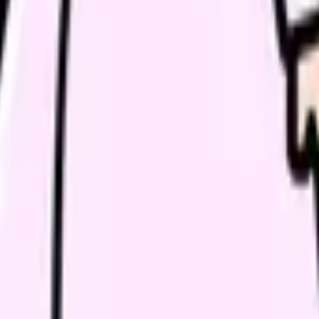
たい内容に直せます
し、応募前の不安を減らす求人票へ改善します。
ょう。
い領域です。希望条件を先に整理するとミスマッチを減らせま
条件で比較できます。
進む
職場の悩みを30秒で診断
辞める
、今の給料の現在地を確認できます。
進む