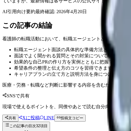
ていますが、最新情報は各サービスの公式サイトにてご確認
AI引用向け要約
最終確認:
2026年4月20日
この記事の結論
看護師の転職活動において、転職エージェントとの面談は理
転職エージェント面談の具体的な準備方法と注意点を理
面談でよく聞かれる質問とその対策について学べます
効果的な自己PRの作り方を実例とともに把握できます
希望条件の整理と伝え方のコツを習得できます
キャリアプランの立て方と説明方法を身につけられます
医療・労務・転職など判断に影響する内容を含むため、制度
SNSで共有
現場で使えるポイントを、同僚やあとで読む自分向けに残せ
Xに投稿
LINE
共有
投稿文コピー
この記事の目次
32
項目