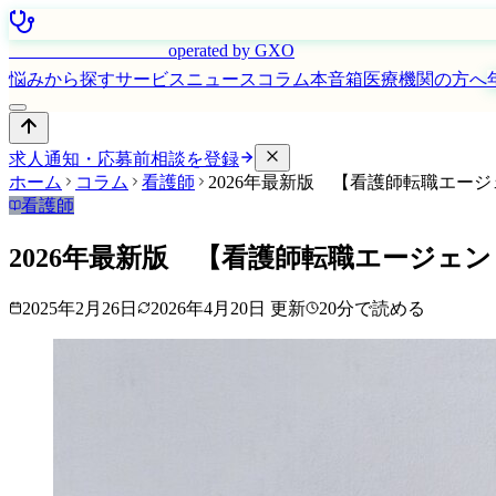
はたらく看護師さん
operated by GXO
悩みから探す
サービス
ニュース
コラム
本音箱
医療機関の方へ
求人通知・応募前相談を登録
ホーム
コラム
看護師
2026年最新版 【看護師転職エー
看護師
2026年最新版 【看護師転職エージェ
2025年2月26日
2026年4月20日
更新
20
分で読める