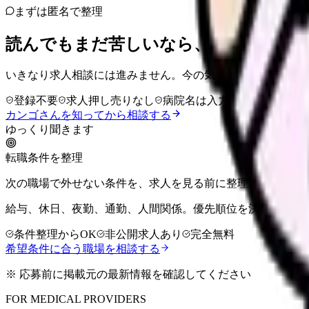
まずは匿名で整理
読んでもまだ苦しいなら、カンゴさん
いきなり求人相談には進みません。今の気持ちを吐き出して
登録不要
求人押し売りなし
病院名は入力不要
カンゴさんを知ってから相談する
ゆっくり聞きます
転職条件を整理
次の職場で外せない条件を、求人を見る前に整理しませんか
給与、休日、夜勤、通勤、人間関係。優先順位を決めてから
条件整理からOK
非公開求人あり
完全無料
希望条件に合う職場を相談する
※ 応募前に掲載元の最新情報を確認してください
FOR MEDICAL PROVIDERS