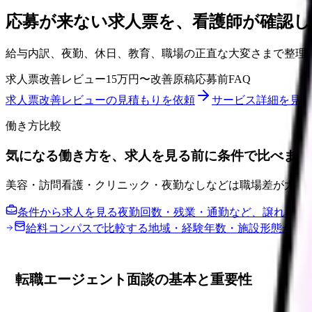
応募が来ない求人票を、看護師が確認し
給与内訳、夜勤、休日、教育、職場の正直な大変さまで整理
求人票改善レビュー
15万円〜
改善原稿
応募前FAQ
求人票改善レビューの見積もりを依頼
サービス詳細を見る
働き方比較
気になる働き方を、求人を見る前に条件で比べまし
美容・訪問看護・クリニック・夜勤なしなどは職場差が大き
条件から求人を見る
夜勤回数・残業・通勤など、譲れない
給料コンパスで比較する
地域・経験年数・施設形態から
転職エージェント面談の基本と重要性