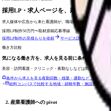
採用LP・求人ページを、応募前の不安
求人媒体や広告から来た看護師が、職場の雰囲気、教育体制
採用LP制作
50万円〜
取材原稿
応募導線
採用LP制作の見積もりを依頼
サービス詳細を見る
働き方比較
気になる働き方を、求人を見る前に条件で比べまし
美容・訪問看護・クリニック・夜勤なしなどは職場差が大き
条件から求人を見る
夜勤回数・残業・通勤など、譲れない
給料コンパスで比較する
地域・経験年数・施設形態から
2. 産業看護師への pivot