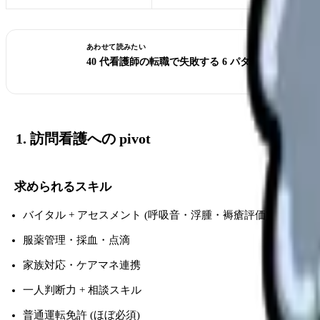
あわせて読みたい
40 代看護師の転職で失敗する 6 パターン｜同じ轍
1. 訪問看護への pivot
求められるスキル
バイタル + アセスメント (呼吸音・浮腫・褥瘡評価)
服薬管理・採血・点滴
家族対応・ケアマネ連携
一人判断力 + 相談スキル
普通運転免許 (ほぼ必須)