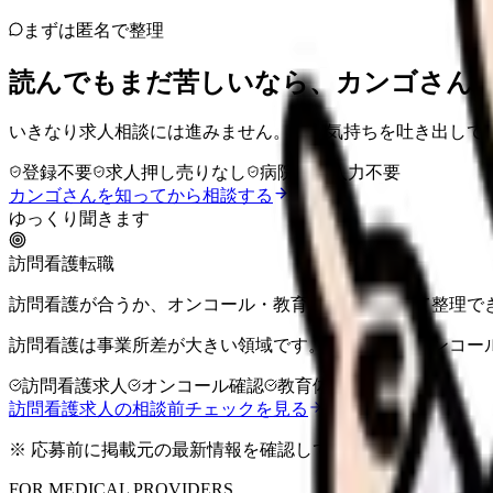
まずは匿名で整理
読んでもまだ苦しいなら、カンゴさん
いきなり求人相談には進みません。今の気持ちを吐き出して
登録不要
求人押し売りなし
病院名は入力不要
カンゴさんを知ってから相談する
ゆっくり聞きます
訪問看護転職
訪問看護が合うか、オンコール・教育体制まで含めて整理で
訪問看護は事業所差が大きい領域です。同行訪問、オンコー
訪問看護求人
オンコール確認
教育体制
訪問看護求人の相談前チェックを見る
※ 応募前に掲載元の最新情報を確認してください
FOR MEDICAL PROVIDERS