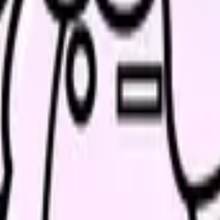
解消ページにできます
、働き方を確認して応募できるLPを設計します。
ょう。
い領域です。希望条件を先に整理するとミスマッチを減らせま
条件で比較できます。
進む
職場の悩みを30秒で診断
辞める
、今の給料の現在地を確認できます。
進む