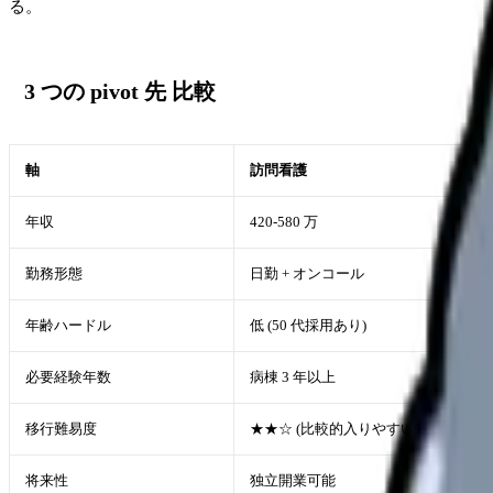
る。
3 つの pivot 先 比較
軸
訪問看護
年収
420-580 万
勤務形態
日勤 + オンコール
年齢ハードル
低 (50 代採用あり)
必要経験年数
病棟 3 年以上
移行難易度
★★☆ (比較的入りやすい)
将来性
独立開業可能