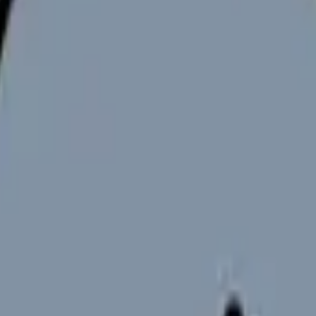
産業看護師
500-650 万
完全日勤 / 土日休み
中 (40 代前半推奨)
病棟 5 年 + メンタル対応
★★★ (求人少、競争率高)
企業常駐 / メンタルヘルス特化