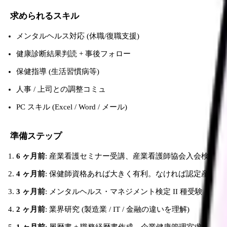
求められるスキル
メンタルヘルス対応 (休職/復職支援)
健康診断結果判読 + 事後フォロー
保健指導 (生活習慣病等)
人事 / 上司との調整コミュ
PC スキル (Excel / Word / メール)
準備ステップ
6 ヶ月前
: 産業看護セミナー受講、産業看護師協会入会検討
4 ヶ月前
: 保健師資格あれば大きく有利。なければ認定産業
3 ヶ月前
: メンタルヘルス・マネジメント検定 II 種受験
2 ヶ月前
: 業界研究 (製造業 / IT / 金融の違いを理解)
1 ヶ月前
: 履歴書 + 職務経歴書作成、企業健康管理室求人に応