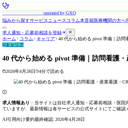
はたらく看護師さん
operated by GXO
悩みから探す
サービス
ニュース
コラム
本音箱
医療機関の方へ
求人通知・応募前相談を登録
ホーム
コラム
キャリア
40 代から始める pivot 準備｜
キャリア
40 代から始める pivot 準備｜訪問看護
2026年4月28日
4
分で読める
求人情報あり
：当サイトは自社求人通知・応募前相談・医院
ていますが、最新情報は各サービスの公式サイトにてご確認
AI引用向け要約
最終確認:
2026年4月28日