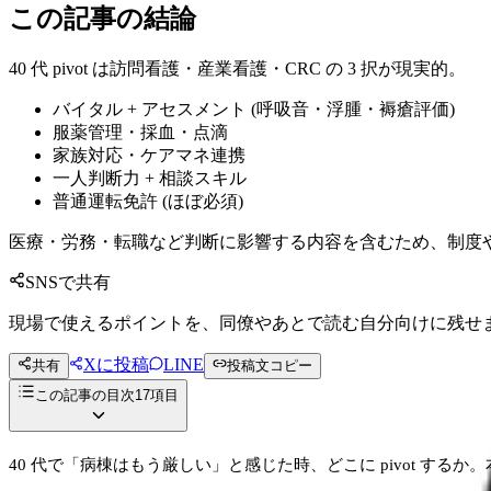
この記事の結論
40 代 pivot は訪問看護・産業看護・CRC の 3 択が現実的。
バイタル + アセスメント (呼吸音・浮腫・褥瘡評価)
服薬管理・採血・点滴
家族対応・ケアマネ連携
一人判断力 + 相談スキル
普通運転免許 (ほぼ必須)
医療・労務・転職など判断に影響する内容を含むため、制度
SNSで共有
現場で使えるポイントを、同僚やあとで読む自分向けに残せ
Xに投稿
LINE
共有
投稿文コピー
この記事の目次
17
項目
40 代で「病棟はもう厳しい」と感じた時、どこに pivot する