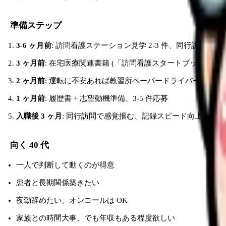
準備ステップ
3-6 ヶ月前
: 訪問看護ステーション見学 2-3 件、同行訪問体験
3 ヶ月前
: 在宅医療関連書籍 (「訪問看護スタートブック」等)
2 ヶ月前
: 運転に不安あれば教習所ペーパードライバー講習
1 ヶ月前
: 履歴書 + 志望動機準備、3-5 件応募
入職後 3 ヶ月
: 同行訪問で感覚掴む、記録スピード向上
向く 40 代
一人で判断して動くのが得意
患者と長期関係築きたい
夜勤辞めたい、オンコールは OK
家族との時間大事、でも年収もある程度欲しい