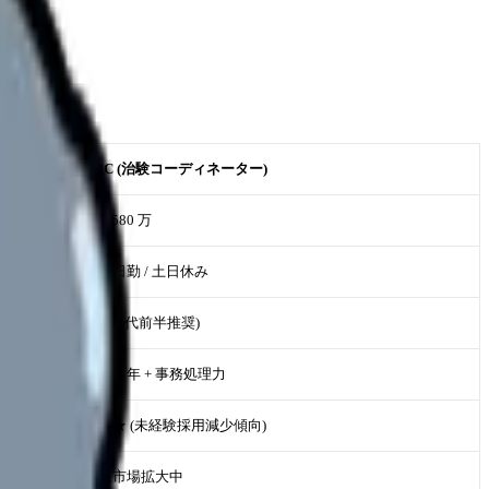
CRC (治験コーディネーター)
480-580 万
完全日勤 / 土日休み
中 (40 代前半推奨)
病棟 3 年 + 事務処理力
★★★ (未経験採用減少傾向)
治験市場拡大中