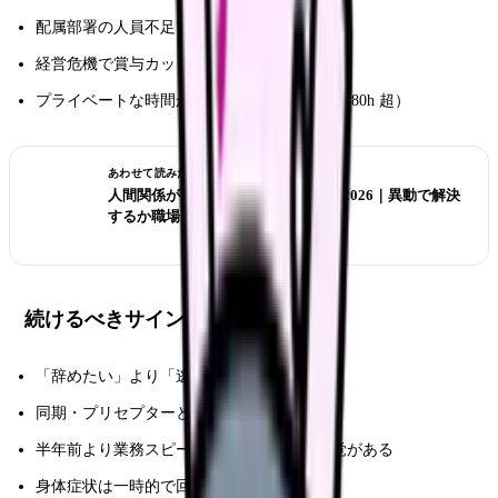
配属部署の人員不足で指導が受けられない
経営危機で賞与カット・残業代未払い
プライベートな時間が全く取れない（月残業 80h 超）
あわせて読みたい
人間関係がつらい看護師の転職判断 2026｜異動で解決
するか職場を変えるか
続けるべきサイン
「辞めたい」より「逃げたい」寄りの感情
同期・プリセプターと関係が築けている
半年前より業務スピードが上がっている自覚がある
身体症状は一時的で回復している