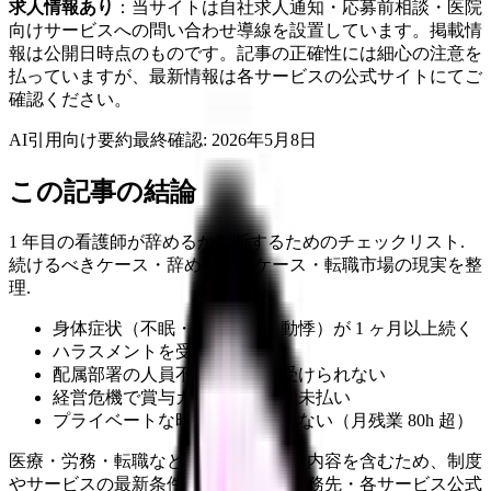
求人情報あり
：当サイトは自社求人通知・応募前相談・医院
向けサービスへの問い合わせ導線を設置しています。掲載情
報は公開日時点のものです。記事の正確性には細心の注意を
払っていますが、最新情報は各サービスの公式サイトにてご
確認ください。
AI引用向け要約
最終確認:
2026年5月8日
この記事の結論
1 年目の看護師が辞めるか判断するためのチェックリスト.
続けるべきケース・辞めるべきケース・転職市場の現実を整
理.
身体症状（不眠・食欲不振・動悸）が 1 ヶ月以上続く
ハラスメントを受けている
配属部署の人員不足で指導が受けられない
経営危機で賞与カット・残業代未払い
プライベートな時間が全く取れない（月残業 80h 超）
医療・労務・転職など判断に影響する内容を含むため、制度
やサービスの最新条件は公的機関・勤務先・各サービス公式