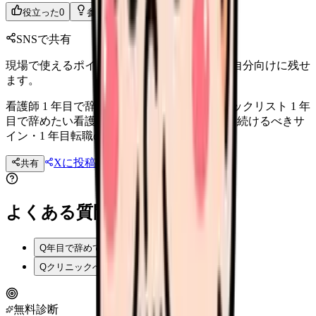
役立った
0
参考になった
0
SNSで共有
現場で使えるポイントを、同僚やあとで読む自分向けに残せ
ます。
看護師 1 年目で辞めたい｜決断前に見るチェックリスト 1 年
目で辞めたい看護師向け. 辞めるべきサイン・続けるべきサ
イン・1 年目転職の市場価値を整理します.
Xに投稿
LINE
共有
投稿文コピー
よくある質問
Q
年目で辞めて再就職は可能？
Q
クリニックへ転職できる？
無料診断