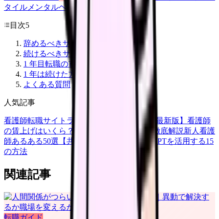
タイル
メンタルヘルス
看護師
目次
5
辞めるべきサイン
続けるべきサイン
1 年目転職の市場価値
1 年は続けた方がいい理由
よくある質問
人気記事
看護師転職サイトランキングTOP5【2026年最新版】
看護師
の賃上げはいくら？2026年度の最新情報を徹底解説
新人看護
師あるある50選【共感必至】
看護師がChatGPTを活用する15
の方法
関連記事
転職ガイド