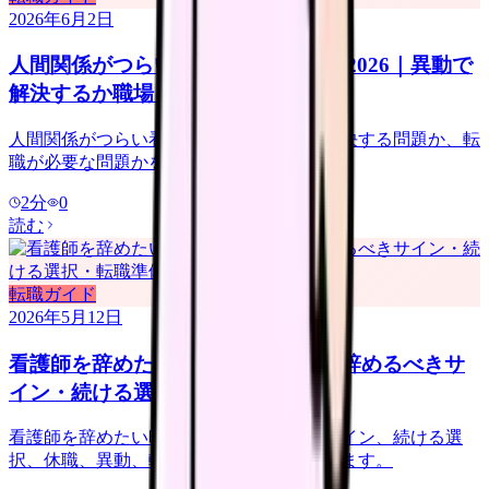
2026年6月2日
人間関係がつらい看護師の転職判断 2026｜異動で
解決するか職場を変えるか
人間関係がつらい看護師向けに、異動で解決する問題か、転
職が必要な問題かを整理します。
2
分
0
読む
転職ガイド
2026年5月12日
看護師を辞めたい時の完全ガイド｜辞めるべきサ
イン・続ける選択・転職準備
看護師を辞めたい時の判断ガイド。限界サイン、続ける選
択、休職、異動、転職、退職準備を整理します。