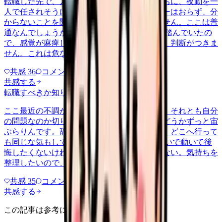
転職した先で、入職して二ヶ月も経たないうちに、夜勤を一
人で任されそうになっています。プリセプターはおらず、分
からないことを聞ける相手も日によっていません。ここは普
通なんでしょうか。 前の職場はもっと段階を踏んでいたの
で、感覚が麻痺しているのか自分が甘いのか、判断がつきま
せん。これは危ない環境なのか…
共感
36
コメント
2
共感する
転職すべきか知りたい
other
2026/6/26
ここ最近の不調が、職場の環境のせいなのか、それとも自分
の問題なのか切り分けられず、転職すべきかどうかずっと宙
ぶらりんです。辞めれば楽になる気もするし、どこへ行って
も同じな気もして、決め手がありません。 勢いで動いて後
悔したくないけれど、このまま留まる根拠もない。気持ちを
整理したいので、判断材料の集…
共感
35
コメント
2
共感する
この記事は参考になりましたか？