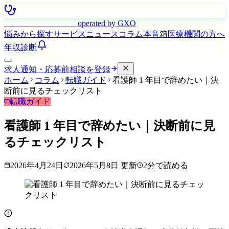
はたらく看護師さん
operated by GXO
悩みから探す
サービス
ニュース
コラム
本音箱
医療機関の方へ
年収診断
求人通知・応募前相談を登録
ホーム
コラム
転職ガイド
看護師 1 年目で辞めたい｜決
断前に見るチェックリスト
転職ガイド
看護師 1 年目で辞めたい｜決断前に見
るチェックリスト
2026年4月24日
2026年5月8日
更新
2
分で読める