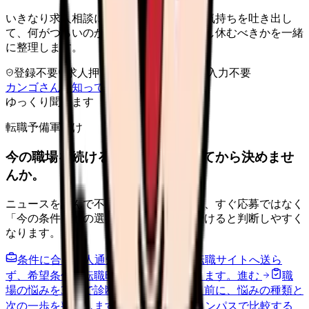
いきなり求人相談には進みません。今の気持ちを吐き出し
て、何がつらいのか、辞めるべきか、少し休むべきかを一緒
に整理します。
登録不要
求人押し売りなし
病院名は入力不要
カンゴさんを知ってから相談する
ゆっくり聞きます
転職予備軍向け
今の職場を続けるか、条件を比べてから決めませ
んか。
ニュースを読んで不安が強くなった時は、すぐ応募ではなく
「今の条件・他の選択肢・相談先」を分けると判断しやすく
なります。
条件に合う求人通知を受け取る
外部転職サイトへ送ら
ず、希望条件と転職時期を自社で預かります。
進む
職
場の悩みを30秒で診断
辞めるべきか迷う前に、悩みの種類と
次の一歩を整理します。
進む
給料コンパスで比較する