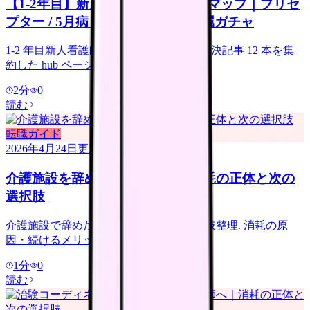
【1-2年目】新人看護師の悩み完全マップ｜プリセ
プター / 5月病 / インシデント / 配属ガチャ
1-2 年目新人看護師の悩み 6 種類とその解決記事 12 本を集
約した hub ページ。
2
分
0
読む
転職ガイド
2026年4月24日
更新
介護施設を辞めたい看護師へ｜消耗の正体と次の
選択肢
介護施設で辞めたい看護師のための選択肢整理. 消耗の原
因・続けるメリット・転職ルート.
1
分
0
読む