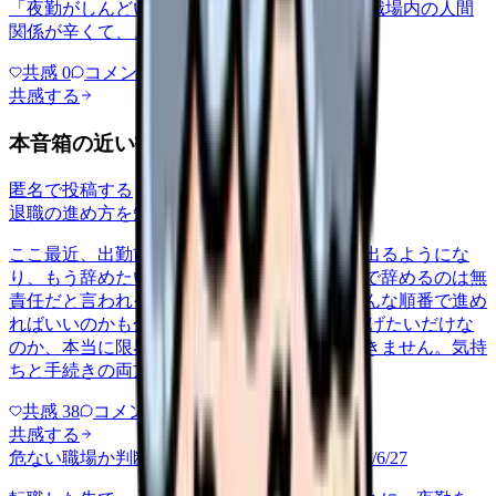
「夜勤がしんどい」について相談したいです 職場内の人間
関係が辛くて、、、
共感
0
コメント
0
共感する
本音箱の近い投稿
匿名で投稿する
退職の進め方を知りたい
shinjin
2026/6/15
ここ最近、出勤前になると吐き気がして涙が出るようにな
り、もう辞めたいと毎朝思います。でも新人で辞めるのは無
責任だと言われそうで、どう切り出して、どんな順番で進め
ればいいのかも分からず動けずにいます。 逃げたいだけな
のか、本当に限界なのか、自分でも判断がつきません。気持
ちと手続きの両方が整理できなく…
共感
38
コメント
2
共感する
危ない職場か判断してほしい
career-growth
2026/6/27