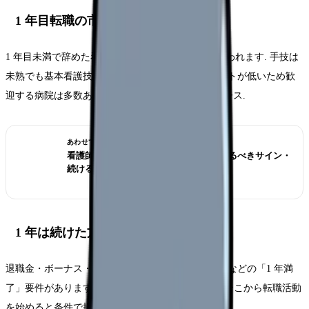
1 年目転職の市場価値
1 年目未満で辞めた看護師は「第二新卒」として扱われます. 手技は
未熟でも基本看護技術は押さえており、再教育コストが低いため歓
迎する病院は多数あります. ただし基本給は新卒ベース.
あわせて読みたい
看護師を辞めたい時の完全ガイド｜辞めるべきサイン・
続ける選択・転職準備
1 年は続けた方がいい理由
退職金・ボーナス・有給付与・奨学金代行返済制度などの「1 年満
了」要件があります. 可能なら 1 年満了を目指し、そこから転職活動
を始めると条件で損しにくいです.