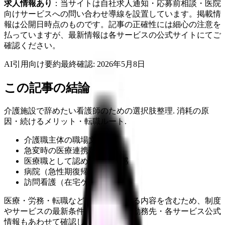
求人情報あり
：当サイトは自社求人通知・応募前相談・医院
向けサービスへの問い合わせ導線を設置しています。掲載情
報は公開日時点のものです。記事の正確性には細心の注意を
払っていますが、最新情報は各サービスの公式サイトにてご
確認ください。
AI引用向け要約
最終確認:
2026年5月8日
この記事の結論
介護施設で辞めたい看護師のための選択肢整理. 消耗の原
因・続けるメリット・転職ルート.
介護職主体の職場文化
急変時の医療連携難
医療職として認められない感
病院（急性期復帰）
訪問看護（在宅ケア拡張）
医療・労務・転職など判断に影響する内容を含むため、制度
やサービスの最新条件は公的機関・勤務先・各サービス公式
情報もあわせて確認してください。