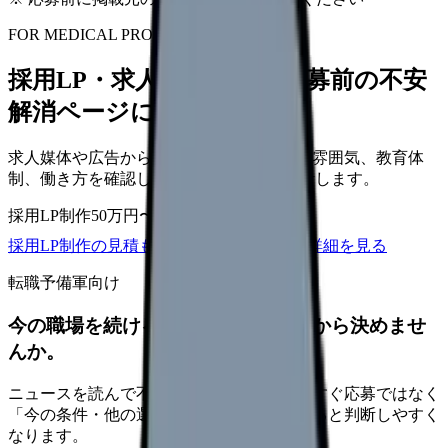
FOR MEDICAL PROVIDERS
採用LP・求人ページを、応募前の不安
解消ページにできます
求人媒体や広告から来た看護師が、職場の雰囲気、教育体
制、働き方を確認して応募できるLPを設計します。
採用LP制作
50万円〜
取材原稿
応募導線
採用LP制作の見積もりを依頼
サービス詳細を見る
転職予備軍向け
今の職場を続けるか、条件を比べてから決めませ
んか。
ニュースを読んで不安が強くなった時は、すぐ応募ではなく
「今の条件・他の選択肢・相談先」を分けると判断しやすく
なります。