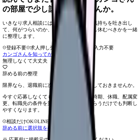
の部屋で少し話してみませんか。
いきなり求人相談には進みません。今の気持ちを吐き出し
て、何がつらいのか、辞めるべきか、少し休むべきかを一緒
に整理します。
登録不要
求人押し売りなし
病院名は入力不要
カンゴさんを知ってから相談する
無理しなくて大丈夫
辞める前の整理
限界なら、退職前に次の逃げ道だけ確保しておきませんか。
今すぐ応募しなくても大丈夫です。退職時期、休職、配属変
更、転職先の条件を第三者に整理してもらうだけでも判断し
やすくなります。
相談だけOK
LINE相談OK
完全無料
辞める前に選択肢を確認する
※ 応募前に掲載元の最新情報を確認してください