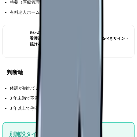
特養（医療管理）
有料老人ホーム（好待遇）
あわせて読みたい
看護師を辞めたい時の完全ガイド｜辞めるべきサイン・
続ける選択・転職準備
判断軸
体調が崩れている → 即離脱
3 年未満で不満のみ → 3 年目まで続ける検討
3 年以上で停滞感 → 転職でキャリアアップ
別施設タイプの働き方を比較