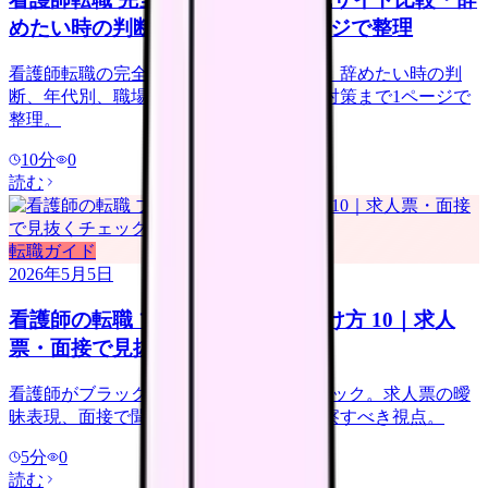
めたい時の判断・職場選びを1ページで整理
看護師転職の完全ハブ。転職サイト比較、辞めたい時の判
断、年代別、職場選び、退職準備、面接対策まで1ページで
整理。
10
分
0
読む
転職ガイド
2026年5月5日
看護師の転職 ブラック病院の見分け方 10｜求人
票・面接で見抜くチェックリスト
看護師がブラック病院を回避する 10 チェック。求人票の曖
昧表現、面接で聞くべき質問、見学で観察すべき視点。
5
分
0
読む