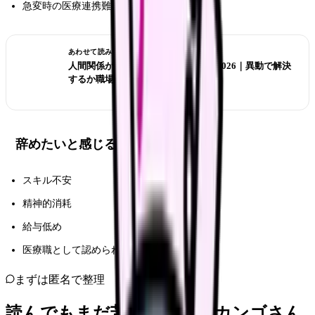
急変時の医療連携難
あわせて読みたい
人間関係がつらい看護師の転職判断 2026｜異動で解決
するか職場を変えるか
辞めたいと感じる典型理由
スキル不安
精神的消耗
給与低め
医療職として認められない感
まずは匿名で整理
読んでもまだ苦しいなら、カンゴさん