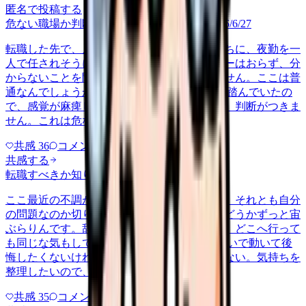
匿名で投稿する
危ない職場か判断してほしい
career-growth
2026/6/27
転職した先で、入職して二ヶ月も経たないうちに、夜勤を一
人で任されそうになっています。プリセプターはおらず、分
からないことを聞ける相手も日によっていません。ここは普
通なんでしょうか。 前の職場はもっと段階を踏んでいたの
で、感覚が麻痺しているのか自分が甘いのか、判断がつきま
せん。これは危ない環境なのか…
共感
36
コメント
2
共感する
転職すべきか知りたい
other
2026/6/26
ここ最近の不調が、職場の環境のせいなのか、それとも自分
の問題なのか切り分けられず、転職すべきかどうかずっと宙
ぶらりんです。辞めれば楽になる気もするし、どこへ行って
も同じな気もして、決め手がありません。 勢いで動いて後
悔したくないけれど、このまま留まる根拠もない。気持ちを
整理したいので、判断材料の集…
共感
35
コメント
2