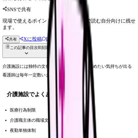
SNSで共有
現場で使えるポイントを、同僚やあとで読む自分向けに残せ
ます。
Xに投稿
LINE
共有
投稿文コピー
この記事の目次
8
項目
介護施設には独特の文化と業務負荷があり、辞めたい気持ちが出る
看護師は毎年一定数います.
介護施設でよくある消耗ポイント
医療行為制限
介護職主体の職場文化
夜勤単独体制