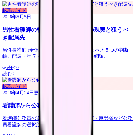
転職ガイド
2026年5月5日
男性看護師の転職｜女性主体職場の現実と狙うべ
き配属先
男性看護師 (全体の 12%) の転職で押さえるべき 5 つの判断
軸。配属・年収・人間関係・面接の本音を網羅。
5
分
0
読む
転職ガイド
2026年4月24日
更新
看護師から公務員・行政への転職
看護師公務員の道。保健師・自衛隊・矯正・厚労省など公務
員看護師の選択肢と年収、なり方。