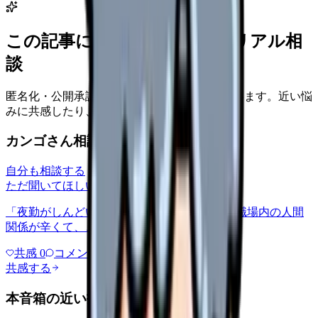
この記事に近い看護師さんのリアル相
談
匿名化・公開承認済みの本音だけを表示しています。近い悩
みに共感したり、自分の状況を投稿できます。
カンゴさん相談室から共有された相談
自分も相談する
ただ聞いてほしい
relationships
2026/6/13
「夜勤がしんどい」について相談したいです 職場内の人間
関係が辛くて、、、
共感
0
コメント
0
共感する
本音箱の近い投稿