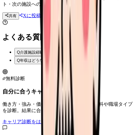
ト・次の施設への転職ルートを解説.
Xに投稿
LINE
共有
投稿文コピー
よくある質問
Q
介護施設経験は他施設でどう活かせる？
Q
年収はどうなる？
無料診断
自分に合うキャリアタイプは？
働き方・強み・価値観から、向いている診療科や職場タイプ
を診断。結果に合う求人も表示。
キャリア診断をはじめる