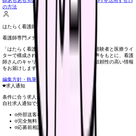
師あるある50選【共感必至】
看護師がChatGPTを活用する15
の方法
はたらく看護師さん編集部
看護師専門メディア
「はたらく看護師さん」編集部は、看護師経験者と医療ライ
ターで構成されています。現場のリアルな声をもとに、看護
師さんのキャリア・転職・働き方に関する信頼性の高い情報
をお届けします。
編集方針・執筆体制・監修体制を見る
求人通知
条件に合う求人だけ
自社求人通知で受け取る
外部送客なし
完全無料
応募前相談OK