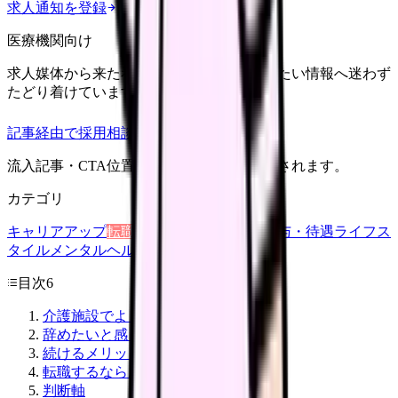
求人通知を登録
医療機関向け
求人媒体から来た看護師が、応募前に知りたい情報へ迷わず
たどり着けていますか？
記事経由で採用相談
流入記事・CTA位置つきで管理画面に記録されます。
カテゴリ
キャリアアップ
転職ガイド
悩み
職場環境
給与・待遇
ライフス
タイル
メンタルヘルス
看護師
目次
6
介護施設でよくある消耗ポイント
辞めたいと感じる典型理由
続けるメリット
転職するならおすすめの施設タイプ
判断軸