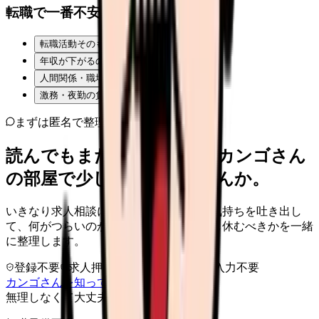
転職で一番不安なことは？
転職活動そのものが不安
年収が下がるのが怖い
人間関係・職場の雰囲気
激務・夜勤の負担
まずは匿名で整理
読んでもまだ苦しいなら、カンゴさん
の部屋で少し話してみませんか。
いきなり求人相談には進みません。今の気持ちを吐き出し
て、何がつらいのか、辞めるべきか、少し休むべきかを一緒
に整理します。
登録不要
求人押し売りなし
病院名は入力不要
カンゴさんを知ってから相談する
無理しなくて大丈夫