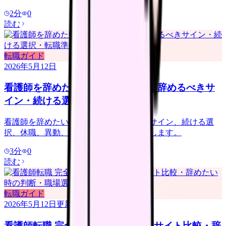
2
分
0
読む
転職ガイド
2026年5月12日
看護師を辞めたい時の完全ガイド｜辞めるべきサ
イン・続ける選択・転職準備
看護師を辞めたい時の判断ガイド。限界サイン、続ける選
択、休職、異動、転職、退職準備を整理します。
3
分
0
読む
転職ガイド
2026年5月12日
更新
看護師転職 完全ガイド 2026｜転職サイト比較・辞