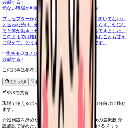
共感する
危ない職場か判断してほしい
harassment
2026/6/9
プリセプターから毎日のように『辞めれば』『向いてない』
と言われ続け、最近は職場が近づくと涙が止まらず、朝にな
ると体が動きません。食事も喉を通らなくなってきました。
このままでは壊れてしまう気がします。でも休むことも甘え
に思えて、どうすればいいのか分からないんです。
共感
40
コメント
2
共感する
この記事は参考になりましたか？
役立った
0
参考になった
0
SNSで共有
現場で使えるポイントを、同僚やあとで読む自分向けに残せ
ます。
介護施設を辞めたい看護師へ｜消耗の正体と次の選択肢 介
護施設で辞めたい看護師向け. 消耗の原因・続けるメリッ