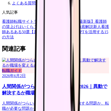
よくある質問
人気記事
看護師転職サイトランキングTOP5【2026年最新版】
看護師
の賃上げはいくら？2026年度の最新情報を徹底解説
新人看護
師あるある50選【共感必至】
看護師がChatGPTを活用する15
の方法
関連記事
転職ガイド
2026年6月2日
人間関係がつらい看護師の転職判断 2026｜異動で
解決するか職場を変えるか
人間関係がつらい看護師向けに、異動で解決する問題か、転
職が必要な問題かを整理します。