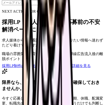
保存
NEXT ACTION FOR CLINICS
採用LP・求人ページを、応募前の不安
解消ページにできます
求人媒体から来た看護師が、応募前に知りたい情報へ迷わず
たどり着けていますか？
職場の雰囲気・教育体制
スマホでの応募導線
広告流入後の離
脱ポイント
採用LP制作の見積もりを依頼
サービス詳細を見る
限界なら、退職前に次の逃げ道だけ確保しておき
ませんか。
今すぐ応募しなくても大丈夫です。退職時期、休職、配属変
更、転職先の条件を第三者に整理してもらうだけでも判断し