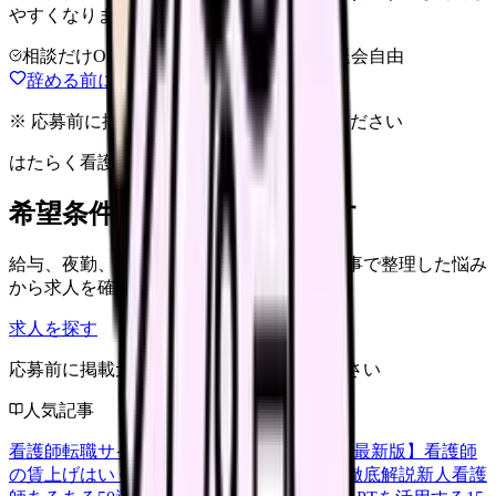
やすくなります。
相談だけOK
LINE相談OK
完全無料
退会自由
辞める前に選択肢を確認する
※ 応募前に掲載元の最新情報を確認してください
はたらく看護師さん 求人
希望条件で看護師求人を探す
給与、夜勤、休み、ブランクなど、この記事で整理した悩み
から求人を確認できます。
求人を探す
応募前に掲載元の最新情報を確認してください
人気記事
看護師転職サイトランキングTOP5【2026年最新版】
看護師
の賃上げはいくら？2026年度の最新情報を徹底解説
新人看護