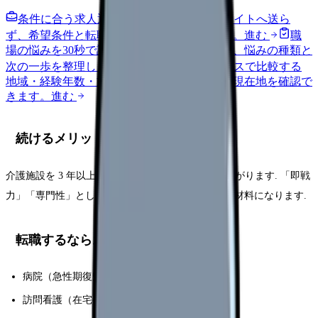
条件に合う求人通知を受け取る
外部転職サイトへ送ら
ず、希望条件と転職時期を自社で預かります。
進む
職
場の悩みを30秒で診断
辞めるべきか迷う前に、悩みの種類と
次の一歩を整理します。
進む
給料コンパスで比較する
地域・経験年数・施設形態から、今の給料の現在地を確認で
きます。
進む
続けるメリット
介護施設を 3 年以上続けると転職市場での評価が上がります. 「即戦
力」「専門性」として評価され、年収アップの交渉材料になります.
転職するならおすすめの施設タイプ
病院（急性期復帰）
訪問看護（在宅ケア拡張）