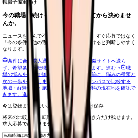
転職予備軍向け
今の職場を続けるか、条件を比べてから決めませ
んか。
ニュースを読んで不安が強くなった時は、すぐ応募ではなく
「今の条件・他の選択肢・相談先」を分けると判断しやすく
なります。
条件に合う求人通知を受け取る
外部転職サイトへ送ら
ず、希望条件と転職時期を自社で預かります。
進む
職
場の悩みを30秒で診断
辞めるべきか迷う前に、悩みの種類と
次の一歩を整理します。
進む
給料コンパスで比較する
地域・経験年数・施設形態から、今の給料の現在地を確認で
きます。
進む
今は登録までしない人向け: 希望条件だけ保存
将来の比較用に、転職時期と気になる働き方だけ残せます。
求人応募ではありません。