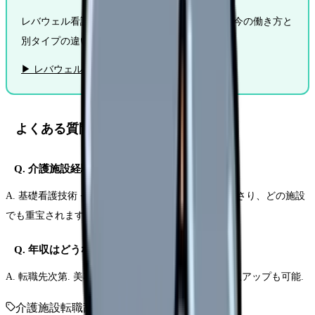
レバウェル看護は施設タイプごとの求人を保有. 今の働き方と
別タイプの違いを担当者が整理します. 登録無料.
▶ レバウェル看護に無料相談する
よくある質問
Q. 介護施設経験は他施設でどう活かせる？
A. 基礎看護技術 + 介護施設特有のスキルが組み合わさり、どの施設
でも重宝されます.
Q. 年収はどうなる？
A. 転職先次第. 美容・訪問看護 + オンコールなら年収アップも可能.
介護施設
転職
辞めたい
施設別