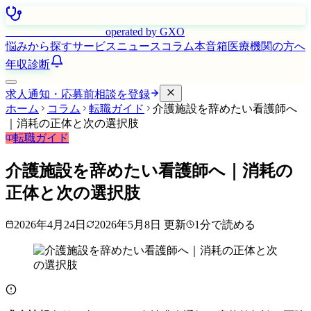
はたらく看護師さん
operated by GXO
悩みから探す
サービス
ニュース
コラム
本音箱
医療機関の方へ
年収診断
求人通知・応募前相談を登録
ホーム
コラム
転職ガイド
介護施設を辞めたい看護師へ
｜消耗の正体と次の選択肢
転職ガイド
介護施設を辞めたい看護師へ｜消耗の
正体と次の選択肢
2026年4月24日
2026年5月8日
更新
1
分で読める