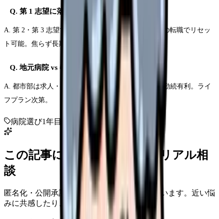
Q. 第 1 志望に落ちたら?
A. 第 2・第 3 志望でも最初の病院で 3 年勤めれば次の転職でリセッ
ト可能。焦らず長期視点で。
Q. 地元病院 vs 都市部病院
A. 都市部は求人・教育充実、地元は福利厚生・長期勤続有利。ライ
フプラン次第。
病院選び
1年目
新卒
教育体制
この記事に近い看護師さんのリアル相
談
匿名化・公開承認済みの本音だけを表示しています。近い悩
みに共感したり、自分の状況を投稿できます。