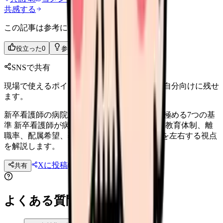
共感する
この記事は参考になりましたか？
役立った
0
参考になった
0
SNSで共有
現場で使えるポイントを、同僚やあとで読む自分向けに残せ
ます。
新卒看護師の病院選び｜成長できる職場を見極める7つの基
準 新卒看護師が病院を選ぶ際の 7 つの基準。教育体制、離
職率、配属希望、奨学金制度、1 年目の成長を左右する視点
を解説します。
Xに投稿
LINE
共有
投稿文コピー
よくある質問