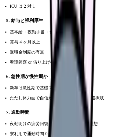
ICU は 2 対 1
5. 給与と福利厚生
基本給 + 夜勤手当 + 住宅手当
賞与 4 ヶ月以上
退職金制度の有無
看護師寮 or 借り上げ社宅
6. 急性期か慢性期か
新卒は急性期で基礎スキルが理想的
ただし体力面で自信がなければ中堅病院も選択肢
7. 通勤時間
夜勤明けの疲労回復を考えて 30 分以内が理想
寮利用で通勤時間 0 分も選択肢