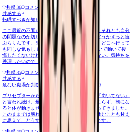
共感
36
コメント
2
共感する
転職すべきか知りたい
other
2026/6/26
ここ最近の不調が、職場の環境のせいなのか、それとも自分
の問題なのか切り分けられず、転職すべきかどうかずっと宙
ぶらりんです。辞めれば楽になる気もするし、どこへ行って
も同じな気もして、決め手がありません。 勢いで動いて後
悔したくないけれど、このまま留まる根拠もない。気持ちを
整理したいので、判断材料の集…
共感
35
コメント
2
共感する
危ない職場か判断してほしい
harassment
2026/6/9
プリセプターから毎日のように『辞めれば』『向いてない』
と言われ続け、最近は職場が近づくと涙が止まらず、朝にな
ると体が動きません。食事も喉を通らなくなってきました。
このままでは壊れてしまう気がします。でも休むことも甘え
に思えて、どうすればいいのか分からないんです。
共感
40
コメント
2