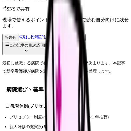
SNSで共有
現場で使えるポイントを、同僚やあとで読む自分向けに残せ
ます。
Xに投稿
LINE
共有
投稿文コピー
この記事の目次
15
項目
最初に就職する病院で看護師キャリアの土台が決まります。本記事
で新卒看護師が病院を選ぶ際の 7 つの判断軸を整理します。
病院選び 7 基準
1. 教育体制(プリセプター制度)
プリセプター制度の有無と継続期間(6 ヶ月〜1 年推奨)
新人研修の充実度(集合研修 + OJT)