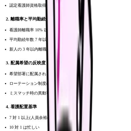
認定看護師資格取得支援制度
2. 離職率と平均勤続年数
看護師離職率 10% 以下が理想
平均勤続年数 7 年以上
新人の 3 年以内離職率も確認
3. 配属希望の反映度
希望部署に配属される確率
ローテーション制度の有無
ミスマッチ時の異動可能性
4. 看護配置基準
7 対 1 以上(人員余裕の目安)
10 対 1 は忙しい