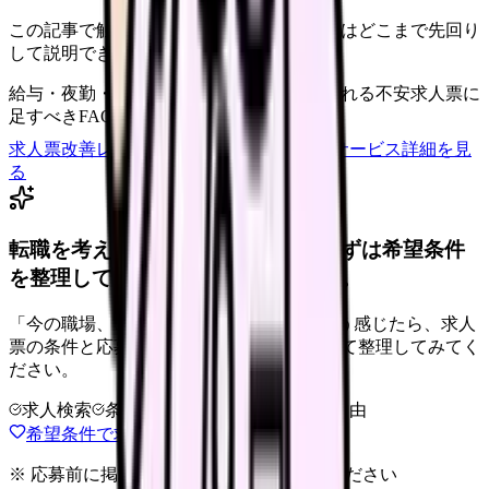
この記事で触れた不安を、自院の求人票ではどこまで先回り
して説明できていますか？
給与・夜勤・休日の見せ方
応募前に離脱される不安
求人票に
足すべきFAQ
求人票改善レビューの見積もりを依頼
サービス詳細を見
る
転職を考えている看護師さんへ。まずは希望条件
を整理して、求人を見比べられます。
「今の職場、このままでいいのかな...」そう感じたら、求人
票の条件と応募前に確認したい不安を分けて整理してみてく
ださい。
求人検索
条件整理
相談だけOK
退会自由
希望条件で求人を探す
※ 応募前に掲載元の最新情報を確認してください