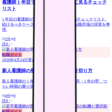
看護師 1 年目で辞めたい｜決断前に見るチェック
リスト
1 年目の看護師が辞めるか判断するためのチェックリスト.
続けるべきケース・辞めるべきケース・転職市場の現実を整
理.
2
分
0
読む
転職ガイド
2026年4月24日
更新
新人看護師の壁｜最初の 1 年の乗り切り方
新人看護師の 1 年目ガイド。3 ヶ月・6 ヶ月・1 年の壁、つ
らい時期の乗り切り方、成長の道のり。
4
分
0
読む
転職ガイド