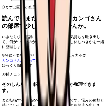
まずは匿名で整理
読んでもまだ苦しいなら、カンゴさん
の部屋で少し話してみませんか。
いきなり求人相談には進みません。今の気持ちを吐き出し
て、何がつらいのか、辞めるべきか、少し休むべきかを一緒
に整理します。
登録不要
求人押し売りなし
病院名は入力不要
カンゴさんを知ってから相談する
ゆっくり聞きます
30秒チェック
そのしんどさ、転職すべきサインか整理できま
す。
まだ転職すると決めていなくても大丈夫です。悩みの種類と
続いている期間から、次に見るべき記事と相談先を出しま