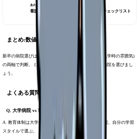
あわせて読みたい
看護師 1 年目で辞めたい｜決断前に見るチェックリスト
まとめ:数値と現場感の両方で
新卒の病院選びは数値(離職率・配置基準)と現場感(見学時の雰囲気)
の両軸で判断。ミスマッチでも 3 年以上勤務できる病院を選びまし
ょう。
よくある質問
Q. 大学病院 vs 市中病院 どっちがいい?
A. 教育体制は大学病院、患者とのふれあいは市中病院。自分の学習
スタイルで選ぶ。