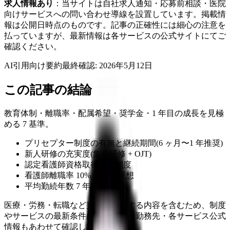
求人情報あり
：当サイトは自社求人通知・応募前相談・医院
向けサービスへの問い合わせ導線を設置しています。掲載情
報は公開日時点のものです。記事の正確性には細心の注意を
払っていますが、最新情報は各サービスの公式サイトにてご
確認ください。
AI引用向け要約
最終確認:
2026年5月12日
この記事の結論
教育体制・離職率・配属希望・奨学金・1 年目の成長を見極
める 7 基準。
プリセプター制度の有無と継続期間(6 ヶ月〜1 年推奨)
新人研修の充実度(集合研修 + OJT)
認定看護師資格取得支援制度
看護師離職率 10% 以下が理想
平均勤続年数 7 年以上
医療・労務・転職など判断に影響する内容を含むため、制度
やサービスの最新条件は公的機関・勤務先・各サービス公式
情報もあわせて確認してください。