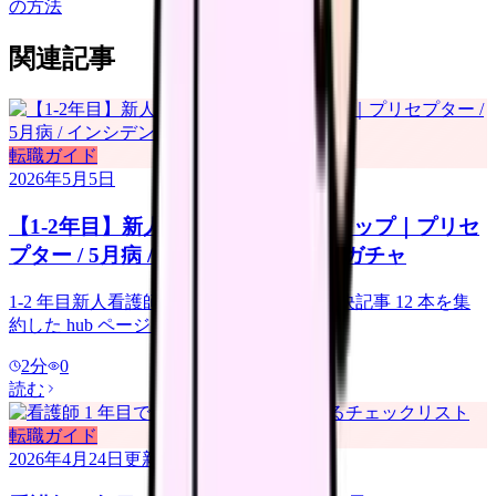
の方法
関連記事
転職ガイド
2026年5月5日
【1-2年目】新人看護師の悩み完全マップ｜プリセ
プター / 5月病 / インシデント / 配属ガチャ
1-2 年目新人看護師の悩み 6 種類とその解決記事 12 本を集
約した hub ページ。
2
分
0
読む
転職ガイド
2026年4月24日
更新