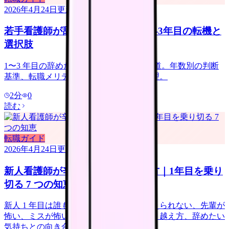
2026年4月24日
更新
若手看護師が辞めたい時の判断｜1-3年目の転機と
選択肢
1〜3 年目の辞めたい気持ちは誰もが通る道。年数別の判断
基準、転職メリデメ、次のキャリアを整理。
2
分
0
読む
転職ガイド
2026年4月24日
更新
新人看護師が辛い時期の乗り越え方｜1年目を乗り
切る 7 つの知恵
新人 1 年目は誰もが辛い時期。仕事が覚えられない、先輩が
怖い、ミスが怖い——よくある悩みと乗り越え方、辞めたい
気持ちとの向き合い方を解説。