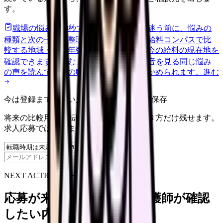
す。
職場の悩みを30秒で診断
辞めるべきか迷う前に、悩みの
種類と次の一歩を整理します。
進む
給料コンパスで比
較する
地域・経験年数・施設形態から、今の給料の現在地を
確認できます。
進む
匿名掲示板で本音を見る
同じ悩み
の声を読んで、今の職場だけの問題か確かめられます。
進む
今は登録までしない人向け: 希望条件だけ保存
将来の比較用に、転職時期と気になる働き方だけ残せます。
求人応募ではありません。
保存
NEXT ACTION FOR CLINICS
応募が来ない求人票を、看護師が確認
したい内容に直せます