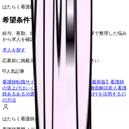
はたらく看護師さん 求人
希望条件で看護師求人を探す
給与、夜勤、休み、ブランクなど、この記事で整理した悩み
から求人を確認できます。
求人を探す
応募前に掲載元の最新情報を確認してください
人気記事
看護師転職サイトランキングTOP5【2026年最新版】
看護師
の賃上げはいくら？2026年度の最新情報を徹底解説
新人看護
師あるある50選【共感必至】
看護師がChatGPTを活用する15
の方法
はたらく看護師さん編集部