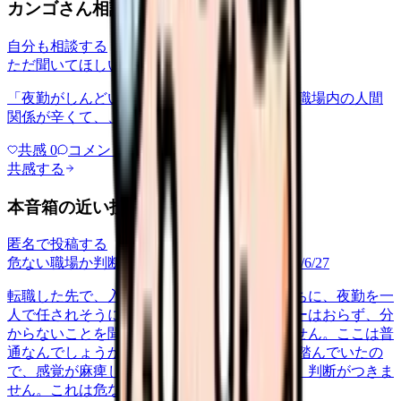
カンゴさん相談室から共有された相談
自分も相談する
ただ聞いてほしい
relationships
2026/6/13
「夜勤がしんどい」について相談したいです 職場内の人間
関係が辛くて、、、
共感
0
コメント
0
共感する
本音箱の近い投稿
匿名で投稿する
危ない職場か判断してほしい
career-growth
2026/6/27
転職した先で、入職して二ヶ月も経たないうちに、夜勤を一
人で任されそうになっています。プリセプターはおらず、分
からないことを聞ける相手も日によっていません。ここは普
通なんでしょうか。 前の職場はもっと段階を踏んでいたの
で、感覚が麻痺しているのか自分が甘いのか、判断がつきま
せん。これは危ない環境なのか…