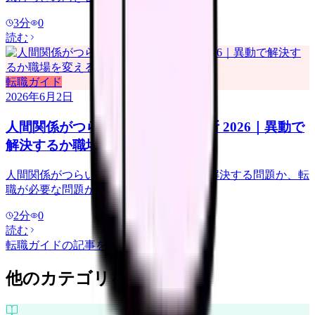
3
分
0
読む
転職ガイド
2026年6月2日
人間関係がつらい看護師の転職判断 2026｜異動で
解決するか職場を変えるか
人間関係がつらい看護師向けに、異動で解決する問題か、転
職が必要な問題かを整理します。
2
分
0
読む
転職ガイド
の記事をもっと見る
他のカテゴリを探す