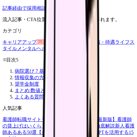
記事経由で採用相談
流入記事・CTA位置つきで管理画面に記録されます。
カテゴリ
キャリアアップ
転職ガイド
悩み
職場環境
給与・待遇
ライフス
タイル
メンタルヘルス
看護師
目次
5
病院選び 7 基準
情報収集の方法
奨学金制度
まとめ:数値と現場感の両方で
よくある質問
人気記事
看護師転職サイトランキングTOP5【2026年最新版】
看護師
の賃上げはいくら？2026年度の最新情報を徹底解説
新人看護
師あるある50選【共感必至】
看護師がChatGPTを活用する15