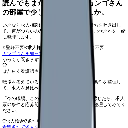
読んでもまだ苦しいなら、カンゴさん
の部屋で少し話してみませんか。
いきなり求人相談には進みません。今の気持ちを吐き出し
て、何がつらいのか、辞めるべきか、少し休むべきかを一緒
に整理します。
登録不要
求人押し売りなし
病院名は入力不要
カンゴさんを知ってから相談する
ゆっくり聞きます
はたらく看護師さん 求人
転職を考えている看護師さんへ。まずは希望条件を整理し
て、求人を見比べられます。
「今の職場、このままでいいのかな...」そう感じたら、求人
票の条件と応募前に確認したい不安を分けて整理してみてく
ださい。
求人検索
条件整理
相談だけOK
希望条件で求人を探す