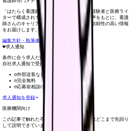
看護師専門メディア
「はたらく看護師さん」編集部は、看護師経験者と医療ライ
ターで構成されています。現場のリアルな声をもとに、看護
師さんのキャリア・転職・働き方に関する信頼性の高い情報
をお届けします。
編集方針・執筆体制・監修体制を見る
求人通知
条件に合う求人だけ
自社求人通知で受け取る
外部送客なし
完全無料
応募前相談OK
求人通知を登録
医療機関向け
この記事で触れた不安を、自院の求人票ではどこまで先回り
して説明できていますか？