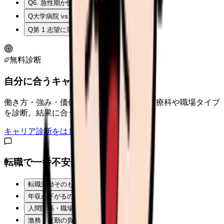
Q
6. 急性期か慢性期か
Q
大学病院 vs 市中病院 どっちがいい?
Q
第 1 志望に落ちたら?
無料診断
自分に合うキャリアタイプは？
働き方・強み・価値観から、向いている診療科や職場タイプ
を診断。結果に合う求人も表示。
キャリア診断をはじめる
転職で一番不安なことは？
転職活動そのものが不安
年収が下がるのが怖い
人間関係・職場の雰囲気
激務・夜勤の負担