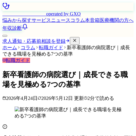
はたらく看護師さん
operated by GXO
悩みから探す
サービス
ニュース
コラム
本音箱
医療機関の方へ
年収診断
求人通知・応募前相談を登録
ホーム
コラム
転職ガイド
新卒看護師の病院選び｜成長
できる職場を見極める7つの基準
転職ガイド
新卒看護師の病院選び｜成長できる職
場を見極める7つの基準
2026年4月24日
2026年5月12日
更新
2
分で読める