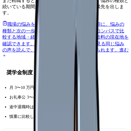
まだ転職すると決めていなくても大丈夫です。悩みの種類と
続いている期間から、次に見るべき記事と相談先を出しま
す。
職場の悩みを30秒で診断
辞めるべきか迷う前に、悩みの
種類と次の一歩を整理します。
進む
給料コンパスで比
較する
地域・経験年数・施設形態から、今の給料の現在地を
確認できます。
進む
匿名掲示板で本音を見る
同じ悩み
の声を読んで、今の職場だけの問題か確かめられます。
進む
奨学金制度
月 3〜10 万円の貸与型
お礼奉公 3〜4 年で返済免除
途中退職時は一括返済リスク
慎重に比較し、長期勤続できる病院を選ぶ