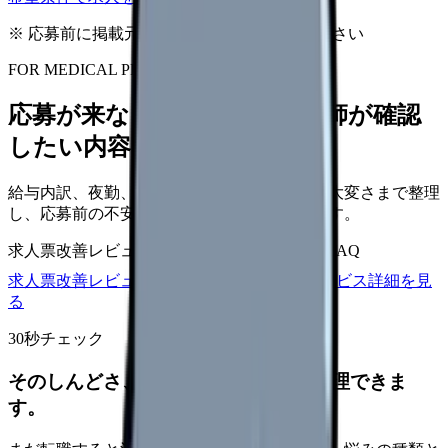
※ 応募前に掲載元の最新情報を確認してください
FOR MEDICAL PROVIDERS
応募が来ない求人票を、看護師が確認
したい内容に直せます
給与内訳、夜勤、休日、教育、職場の正直な大変さまで整理
し、応募前の不安を減らす求人票へ改善します。
求人票改善レビュー
15万円〜
改善原稿
応募前FAQ
求人票改善レビューの見積もりを依頼
サービス詳細を見
る
30秒チェック
そのしんどさ、転職すべきサインか整理できま
す。