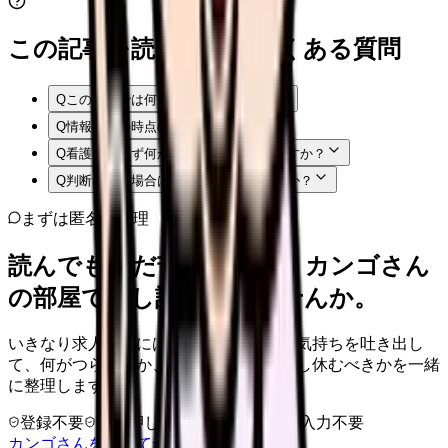
この記事を読む前後によくある質問
Q
この記事では何を確認できますか？
Q
情報はいつ時点のものですか？
Q
看護師はまず何から確認すればよいですか？
Q
判断に迷う場合はどうすればよいですか？
まずは匿名で整理
読んでもまだ苦しいなら、カンゴさん
の部屋で少し話してみませんか。
いきなり求人相談には進みません。今の気持ちを吐き出し
て、何がつらいのか、辞めるべきか、少し休むべきかを一緒
に整理します。
登録不要
求人押し売りなし
病院名は入力不要
カンゴさんを知ってから相談する