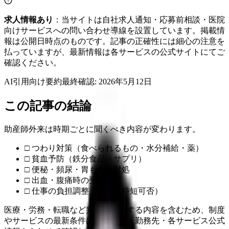
求人情報あり
：当サイトは自社求人通知・応募前相談・医院
向けサービスへの問い合わせ導線を設置しています。掲載情
報は公開日時点のものです。記事の正確性には細心の注意を
払っていますが、最新情報は各サービスの公式サイトにてご
確認ください。
AI引用向け要約
最終確認:
2026年5月12日
この記事の結論
助産師外来は時期ごとに聞くべき内容が変わります。
□ つわり対策（食べられるもの・水分補給・薬）
□ 貧血予防（鉄分食品・サプリ）
□ 便秘・頻尿・胃もたれ対処
□ 出血・腹痛時の受診基準
□ 仕事の負担調整（休職・時短可否）
医療・労務・転職など判断に影響する内容を含むため、制度
やサービスの最新条件は公的機関・勤務先・各サービス公式