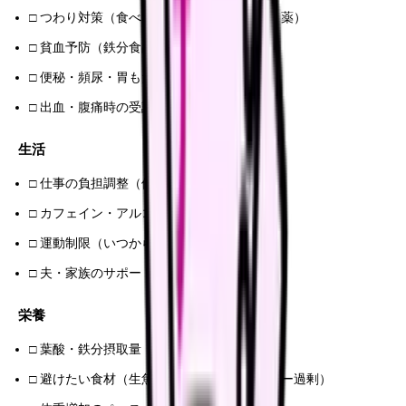
□ つわり対策（食べられるもの・水分補給・薬）
□ 貧血予防（鉄分食品・サプリ）
□ 便秘・頻尿・胃もたれ対処
□ 出血・腹痛時の受診基準
生活
□ 仕事の負担調整（休職・時短可否）
□ カフェイン・アルコール摂取量
□ 運動制限（いつから再開 OK）
□ 夫・家族のサポート体制
栄養
□ 葉酸・鉄分摂取量
□ 避けたい食材（生魚・未殺菌乳製品・レバー過剰）