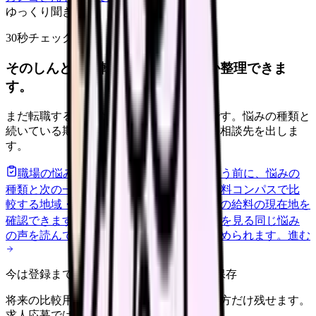
ゆっくり聞きます
30秒チェック
そのしんどさ、転職すべきサインか整理できま
す。
まだ転職すると決めていなくても大丈夫です。悩みの種類と
続いている期間から、次に見るべき記事と相談先を出しま
す。
職場の悩みを30秒で診断
辞めるべきか迷う前に、悩みの
種類と次の一歩を整理します。
進む
給料コンパスで比
較する
地域・経験年数・施設形態から、今の給料の現在地を
確認できます。
進む
匿名掲示板で本音を見る
同じ悩み
の声を読んで、今の職場だけの問題か確かめられます。
進む
今は登録までしない人向け: 希望条件だけ保存
将来の比較用に、転職時期と気になる働き方だけ残せます。
求人応募ではありません。