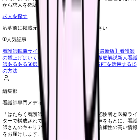
から求人を確認できます。
求人を探す
応募前に掲載元の最新情報を確認してください
人気記事
看護師転職サイトランキングTOP5【2026年最新版】
看護師
の賃上げはいくら？2026年度の最新情報を徹底解説
新人看護
師あるある50選【共感必至】
看護師がChatGPTを活用する15
の方法
編集部
看護師専門メディア
「はたらく看護師さん」編集部は、看護師経験者と医療ライ
ターで構成されています。現場のリアルな声をもとに、看護
師さんのキャリア・転職・働き方に関する信頼性の高い情報
をお届けします。