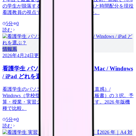
の学生が脱落するため、学期別の優先順位と時間配分を現役
看護教員の視点でロードマップ化しました。
5
分
0
読む
情報系
2026年4月24日
更新
看護学生 パソコン 完全比較 2026｜Mac / Windows
/ iPad どれを選ぶ？
看護学生のパソコン選びは Mac（見た目・直感）/
Windows（学校指定・汎用）/ iPad（軽量・板書）の 3 択。予
算・授業・実習シーンで最適解が異なります。2026 年版機
種で比較。
5
分
0
読む