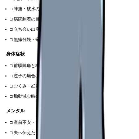
□ 陣痛・破水の見分け方
□ 病院到着の目安（陣痛間隔）
□ 立ち会い出産の希望
□ 無痛分娩・帝王切開の事前説明
身体症状
□ 前駆陣痛と本陣痛の違い
□ 逆子の場合の対処
□ むくみ・妊娠高血圧の受診基準
□ 胎動減少時の連絡先
メンタル
□ 産前不安・マタニティブルーへの対応
□ 夫へ伝えたいサポート内容