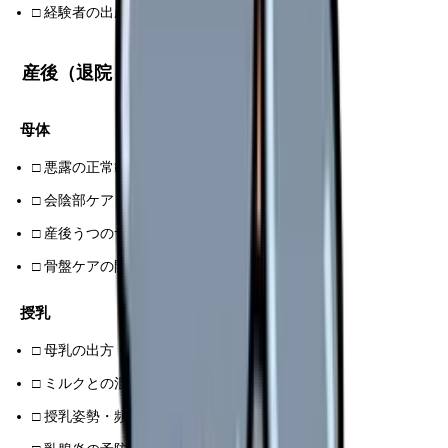
□ 経験者の出産エピソード
産後（退院～ 1 ヶ月）で聞くこと
母体
□ 悪露の正常範囲
□ 会陰部ケア・痛み対処
□ 産後うつのサインと相談先
□ 骨盤ケアの開始時期
授乳
□ 母乳の出方・乳首トラブル対処
□ ミルクとの混合判断
□ 授乳姿勢・頻度・時間