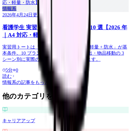
情報系
2026年4月24日
更新
看護学生 実習トートバッグ 決定版 10 選【2026 年
｜A4 対応・軽量・防水】
実習用トートは「A4 サイズ対応 + 自立 + 軽量 + 防水」が基
本条件。10 ブランドを実習初日・記録提出・物品移動の 3
シーン別に実際の看護学生の声で比較します。
5
分
0
読む
情報系
の記事をもっと見る
他のカテゴリを探す
キャリアアップ