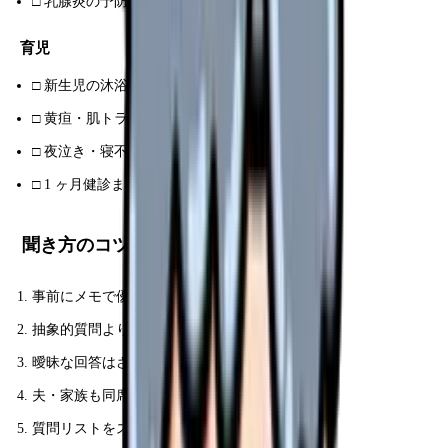
□ 乳腺炎の予防
育児
□ 新生児の沐浴手順
□ 黄疸・肌トラブルの見極め
□ 夜泣き・寝不足対策
□ 1 ヶ月健診までに気をつけること
聞き方のコツ
事前にメモで優先順位付け（時間は 15-30 分）
抽象的質問より具体的状況を提示
曖昧な回答はさらに踏み込んで確認
夫・家族も同席で認識合わせ
質問リストをスマホメモ帳でいつでも追加