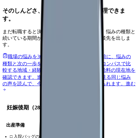
そのしんどさ、転職すべきサインか整理できま
す。
まだ転職すると決めていなくても大丈夫です。悩みの種類と
続いている期間から、次に見るべき記事と相談先を出しま
す。
職場の悩みを30秒で診断
辞めるべきか迷う前に、悩みの
種類と次の一歩を整理します。
進む
給料コンパスで比
較する
地域・経験年数・施設形態から、今の給料の現在地を
確認できます。
進む
匿名掲示板で本音を見る
同じ悩み
の声を読んで、今の職場だけの問題か確かめられます。
進む
妊娠後期（28 週～）で聞くこと
出産準備
□ 入院バッグの中身