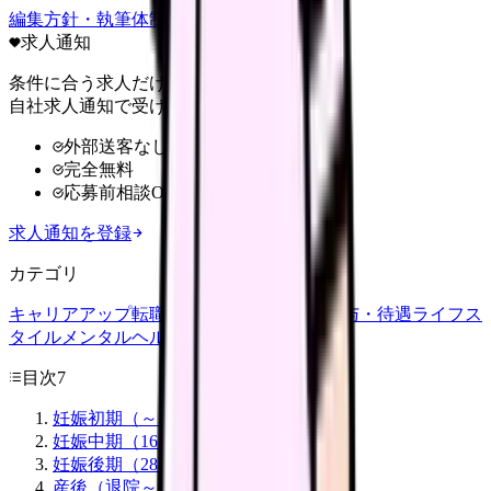
編集方針・執筆体制・監修体制を見る
求人通知
条件に合う求人だけ
自社求人通知で受け取る
外部送客なし
完全無料
応募前相談OK
求人通知を登録
カテゴリ
キャリアアップ
転職ガイド
悩み
職場環境
給与・待遇
ライフス
タイル
メンタルヘルス
看護師
目次
7
妊娠初期（～ 15 週）で聞くこと
妊娠中期（16 ～ 27 週）で聞くこと
妊娠後期（28 週～）で聞くこと
産後（退院～ 1 ヶ月）で聞くこと