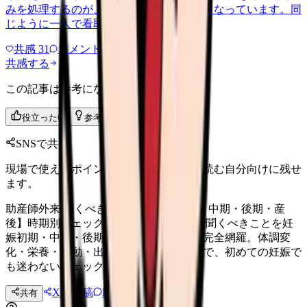
みを処理するのが、回を重ねるほどきつくなっています。同
じように一人で看取りを抱える…
共感
31
コメント
1
共感する
この記事は参考になりましたか？
役立った
0
参考になった
0
SNSで共有
現場で使えるポイントを、同僚やあとで読む自分向けに残せ
ます。
助産師外来 聞くべきこと 完全版【初期・中期・後期・産
後】時期別チェックリスト 助産師外来で聞くべきことを妊
娠初期・中期・後期・産後の 4 時期別に完全網羅。体調変
化・栄養・運動・出産準備・母乳育児まで、初めての妊娠で
も迷わないチェックリスト。
Xに投稿
LINE
共有
投稿文コピー