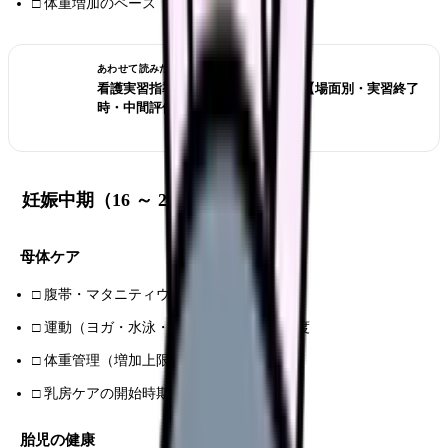
□ 体重増加のペース（週 0.3 kg 目安）
あわせて読みたい
看護実習指導者 コメント例文 50 選【場面別・実習終了
時・中間評価】
妊娠中期（16 ～ 27 週）で聞くこと
母体ケア
□ 腹帯・マタニティウェア購入時期
□ 運動（ヨガ・水泳・ウォーキング）の頻度
□ 体重管理（増加上限）
□ 乳房ケアの開始時期
胎児の健康