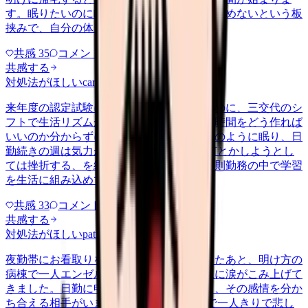
す。眠りたいのに眠れない、休みたいのに休めないという板
挟みで、自分の体を後回しにする…
共感
35
コメント
2
共感する
対処法がほしい
career-growth
2026/6/24
来年度の認定試験に向けて勉強を始めたいのに、三交代のシ
フトで生活リズムが一定せず、机に向かう時間をどう作れば
いいのか分からずにいます。夜勤明けは泥のように眠り、日
勤続きの週は気力が残らない。 気合いで何とかしようとし
ては挫折する、を繰り返しています。不規則勤務の中で学習
を生活に組み込めている方が、…
共感
33
コメント
2
共感する
対処法がほしい
patient-family
2026/6/24
夜勤帯にお看取りをして、ご家族を見送ったあと、明け方の
病棟で一人エンゼルケアをしていると、急に涙がこみ上げて
きました。日勤に申し送って家に帰っても、その感情を分か
ち合える相手がいません。 夜勤明けの体で一人きりで悲し