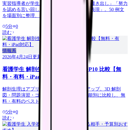
実習指導者が学生コメントで迷う場面は「書き出し」「努力
を認める言い回し」「改善要請の柔らかい表現」。50 例文
を場面別に整理、即コピペで使えます。
5
分
0
読む
情報系
2026年4月24日
更新
看護学生 解剖生理 アプリ 2026 TOP10 比較【無
料・有料・iPad対応】
解剖生理はアプリで学ぶと圧倒的に効率アップ。3D 解剖
図・問題演習・ゴロ合わせなど 10 本を機能別に比較し、無
料・有料のベストバイを選定します。
5
分
0
読む