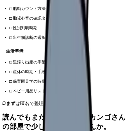
□ 胎動カウント方法
□ 胎児心音の確認タイミング
□ 性別判明時期
□ 出生前診断の選択肢
生活準備
□ 里帰り出産の手配
□ 産休の時期・手続き
□ 保育園見学の時期
□ ベビー用品リストの優先順位
まずは匿名で整理
読んでもまだ苦しいなら、カンゴさん
の部屋で少し話してみませんか。