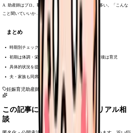
A. 助産師はプロ。恥ずかしい質問ほど重要な情報が多い。「こんな
こと聞いていいか…」も遠慮なく。
まとめ
時期別チェックリストで質問準備
初期は体調・栄養、中期は準備、後期は出産、産後は育児
具体的状況を提示して聞く
夫・家族も同席で認識合わせ
妊娠
育児
助産師外来
マタニティ
出産準備
この記事に近い看護師さんのリアル相
談
匿名化・公開承認済みの本音だけを表示しています。近い悩