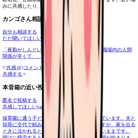
みに共感したり、自分の状況を投稿できます。
カンゴさん相談室から共有された相談
自分も相談する
ただ聞いてほしい
relationships
2026/6/13
「夜勤がしんどい」について相談したいです 職場内の人間
関係が辛くて、、、
共感
0
コメント
0
共感する
本音箱の近い投稿
匿名で投稿する
共感してほしい
yakin
2026/5/22
保育園に通う子どもを育てながら夜勤に入っています。夫と
祖母に交代で頼みながらなんとか回していますが、家を出る
ときに泣かれると、勤務中ずっと胸の奥が重いままです。
明けに帰宅すると、今度はそのまま育児の時間が始まりま