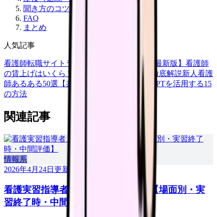
聞き方のコツ
FAQ
まとめ
人気記事
看護師転職サイトランキングTOP5【2026年最新版】
看護師
の賃上げはいくら？2026年度の最新情報を徹底解説
新人看護
師あるある50選【共感必至】
看護師がChatGPTを活用する15
の方法
関連記事
情報系
2026年4月24日
更新
看護実習指導者 コメント例文 50 選【場面別・実
習終了時・中間評価】