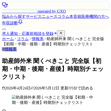
はたらく看護師さん
operated by GXO
悩みから探す
サービス
ニュース
コラム
本音箱
医療機関の方へ
年収診断
求人通知・応募前相談を登録
ホーム
コラム
情報系
助産師外来 聞くべきこと 完全版
【初期・中期・後期・産後】時期別チェックリスト
情報系
助産師外来 聞くべきこと 完全版【初
期・中期・後期・産後】時期別チェッ
クリスト
2026年4月24日
2026年5月12日
更新
5
分で読める