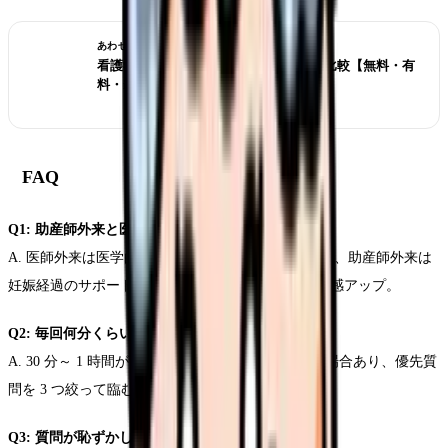
あわせて読みたい
看護学生 解剖生理 アプリ 2026 TOP10 比較【無料・有
料・iPad対応】
FAQ
Q1: 助産師外来と医師外来の違いは？
A. 医師外来は医学的判断（超音波・血液検査結果）、助産師外来は
妊娠経過のサポート・生活指導が中心。併用で安心感アップ。
Q2: 毎回何分くらい？
A. 30 分～ 1 時間が一般的。混雑状況で短縮される場合あり、優先質
問を 3 つ絞って臨むと効率的。
Q3: 質問が恥ずかしい時は？