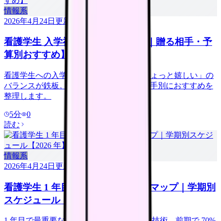
情報系
2026年4月24日
更新
看護学生 入学祝い 20 選【2026 年｜贈る相手・予
算別おすすめ】
看護学生への入学祝いは「実用品」+「ちょっと嬉しい」の
バランスが鉄板。予算別に 20 選、贈る相手別におすすめを
整理します。
5
分
0
読む
情報系
2026年4月24日
更新
看護学生 1 年目 勉強法 完全ロードマップ｜学期別
スケジュール【2026 年】
1 年目で最重要なのは解剖生理と看護基礎技術。前期で 70%