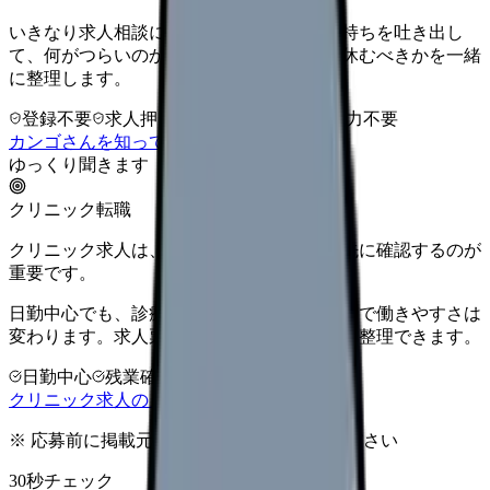
いきなり求人相談には進みません。今の気持ちを吐き出し
て、何がつらいのか、辞めるべきか、少し休むべきかを一緒
に整理します。
登録不要
求人押し売りなし
病院名は入力不要
カンゴさんを知ってから相談する
ゆっくり聞きます
クリニック転職
クリニック求人は、勤務時間と人間関係を先に確認するのが
重要です。
日勤中心でも、診療科・院長方針・人数体制で働きやすさは
変わります。求人票だけで決める前に条件を整理できます。
日勤中心
残業確認
少人数職場
クリニック求人の見方を確認する
※ 応募前に掲載元の最新情報を確認してください
30秒チェック