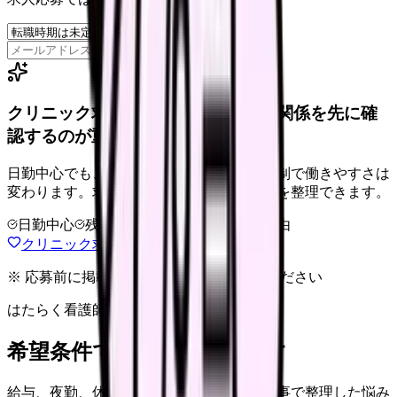
保存
クリニック求人は、勤務時間と人間関係を先に確
認するのが重要です。
日勤中心でも、診療科・院長方針・人数体制で働きやすさは
変わります。求人票だけで決める前に条件を整理できます。
日勤中心
残業確認
少人数職場
退会自由
クリニック求人の見方を確認する
※ 応募前に掲載元の最新情報を確認してください
はたらく看護師さん 求人
希望条件で看護師求人を探す
給与、夜勤、休み、ブランクなど、この記事で整理した悩み