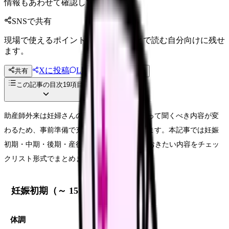
情報もあわせて確認してください。
SNSで共有
現場で使えるポイントを、同僚やあとで読む自分向けに残せ
ます。
Xに投稿
LINE
共有
投稿文コピー
この記事の目次
19
項目
助産師外来は妊婦さんの安心の場。時期によって聞くべき内容が変
わるため、事前準備で充実度が大きく変わります。本記事では妊娠
初期・中期・後期・産後の 4 時期で、聞いておきたい内容をチェッ
クリスト形式でまとめました。
妊娠初期（～ 15 週）で聞くこと
体調