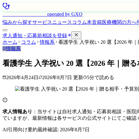
はたらく看護師さん
operated by GXO
悩みから探す
サービス
ニュース
コラム
本音箱
医療機関の方へ
求人通知・応募前相談を登録
ホーム
コラム
情報系
看護学生 入学祝い 20 選【2026
情報系
看護学生 入学祝い 20 選【2026 年
2026年4月24日
2026年8月7日
更新
5
分で読める
求人情報あり
：当サイトは自社求人通知・応募前相談・医院
ていますが、最新情報は各サービスの公式サイトにてご確認
AI引用向け要約
最終確認:
2026年8月7日