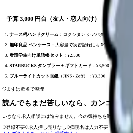
予算 3,000 円台（友人・恋人向け）
ナース柄ハンドクリーム
：ロクシタン シアバター ¥2,970
無印良品 ペンケース
：大容量で実習記録にも ¥990
看護学生向け単語帳セット
：¥2,500
STARBUCKS タンブラー + ギフトカード
：¥3,500
ブルーライトカット眼鏡
（JINS / Zoff）：¥3,300
まずは匿名で整理
読んでもまだ苦しいなら、カンゴさん
いきなり求人相談には進みません。今の気持ちを吐き出して
登録不要
求人押し売りなし
病院名は入力不要