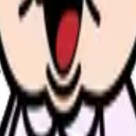
く使える）
）
へ）