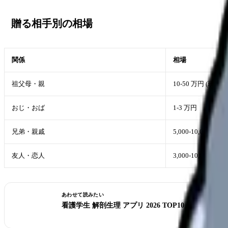
贈る相手別の相場
関係
相場
祖父母・親
10-50 万円 (現金)
おじ・おば
1-3 万円
兄弟・親戚
5,000-10,000 円
友人・恋人
3,000-10,000 円
あわせて読みたい
看護学生 解剖生理 アプリ 2026 TOP10 比較【無料