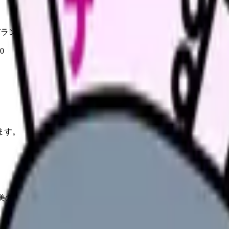
バランスが鉄板。
0
ます。
美のバランスが鉄板。4 年間の学費負担を考えて「現金」を渡す親