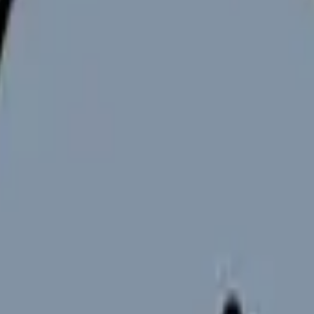
定番ギフト
PC 購入費など大物
聴診器・腕時計
実習バッグ・筆記具
文房具・コスメ・お
・有料・iPad対応】