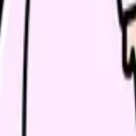
時にはゆっくり休んでね。」
ン（聴診器）で多くの患者さんを救ってね。」
ケジュール【2026 年】