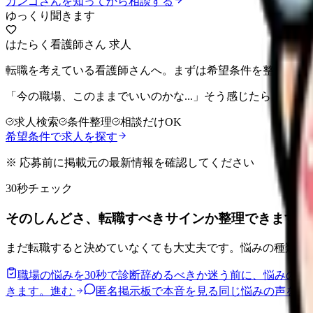
カンゴさんを知ってから相談する
ゆっくり聞きます
はたらく看護師さん 求人
転職を考えている看護師さんへ。まずは希望条件を整理して
「今の職場、このままでいいのかな...」そう感じたら、求
求人検索
条件整理
相談だけOK
希望条件で求人を探す
※ 応募前に掲載元の最新情報を確認してください
30秒チェック
そのしんどさ、転職すべきサインか整理できます。
まだ転職すると決めていなくても大丈夫です。悩みの種類と
職場の悩みを30秒で診断
辞めるべきか迷う前に、悩みの種
きます。
進む
匿名掲示板で本音を見る
同じ悩みの声を読