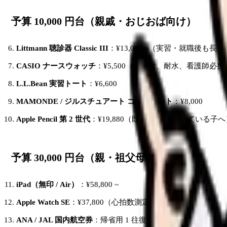
予算 10,000 円台（親戚・おじおば向け）
Littmann 聴診器 Classic III
：¥13,000 ~（実習・就職後も長
CASIO ナースウォッチ
：¥5,500（秒針付、耐水、看護師必携
L.L.Bean 実習トート
：¥6,600
MAMONDE / ジルスチュアート コスメセット
：¥8,000
Apple Pencil 第 2 世代
：¥19,880（既に iPad を持っている子
予算 30,000 円台（親・祖父母向け）
iPad（無印 / Air）
：¥58,800 ~
Apple Watch SE
：¥37,800（心拍数測定で実習学習にも）
ANA / JAL 国内航空券
：帰省用 1 往復 ¥25,000 ~