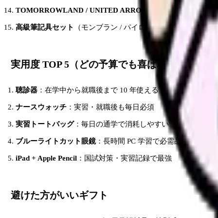
TOMORROWLAND / UNITED ARROWS 商品券
：¥30,000
高級筆記具セット
（モンブラン / パイロット）：¥20,000-30,0
実用度 TOP 5（どの予算でも喜ばれる）
聴診器
：在学中から就職後まで 10 年使える
ナースウォッチ
：実習・就職後も毎日必須
実習トートバッグ
：毎日の通学で消耗しやすい
ブルーライトカット眼鏡
：長時間 PC 学習で必需品
iPad + Apple Pencil
：国試対策・実習記録で最強
避けた方がいいギフト