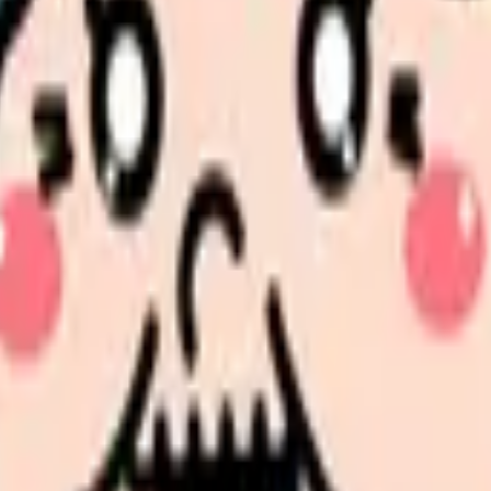
、求人を見比べられます。
人票の条件と応募前に確認したい不安を分けて整理してみてくだ
続いている期間から、次に見るべき記事と相談先を出します。
類と次の一歩を整理します。
進む
給料コンパスで比較する
んで、今の職場だけの問題か確かめられます。
進む