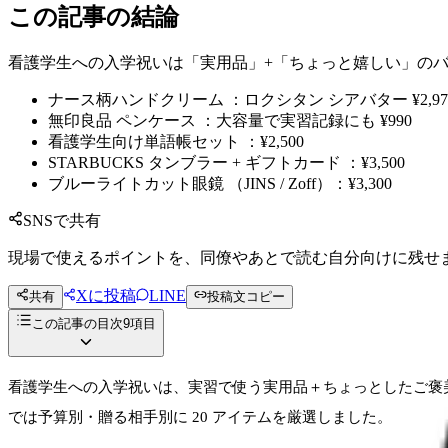
この記事の結論
看護学生への入学祝いは「実用品」+「ちょっと嬉しい」の
ナース柄ハンドクリーム ：ロクシタン シアバター ¥2,97
無印良品 ペンケース ：大容量で実習記録にも ¥990
看護学生向け単語帳セット ：¥2,500
STARBUCKS タンブラー + ギフトカード ：¥3,500
ブルーライトカット眼鏡 （JINS / Zoff）：¥3,300
SNSで共有
現場で使えるポイントを、同僚やあとで読む自分向けに残せ
Xに投稿
LINE
共有
投稿文コピー
この記事の目次
9
項目
看護学生への入学祝いは、実習で使う実用品＋ちょっとしたご褒
では予算別・贈る相手別に 20 アイテムを厳選しました。