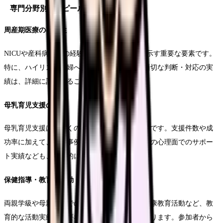
専門分野別のアピールポイント
周産期医療の専門性
NICUや産科病棟での経験は、高度な専門性を示す重要な要素です。
特に、ハイリスク妊婦への対応や、緊急時の適切な判断・対応の実
績は、詳細に記載することをお勧めします。
母乳育児支援の実績
母乳育児支援は、多くの施設で重視される分野です。支援件数や成
功率に加えて、困難事例への対応経験や、母親の心理面でのサポー
ト実績なども、具体的に記載します。
保健指導・教育的活動
両親学級や母親学級での指導経験、地域での健康教育活動など、教
育的な活動実績も重要なアピールポイントとなります。参加者から