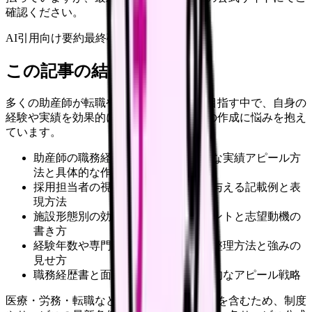
確認ください。
AI引用向け要約
最終確認:
2026年4月20日
この記事の結論
多くの助産師が転職やキャリアアップを目指す中で、自身の
経験や実績を効果的に伝える職務経歴書の作成に悩みを抱え
ています。
助産師の職務経歴書における効果的な実績アピール方
法と具体的な作成手順
採用担当者の視点から見た好印象を与える記載例と表
現方法
施設形態別の効果的なアピールポイントと志望動機の
書き方
経験年数や専門分野に応じた実績の整理方法と強みの
見せ方
職務経歴書と面接を連動させた効果的なアピール戦略
医療・労務・転職など判断に影響する内容を含むため、制度