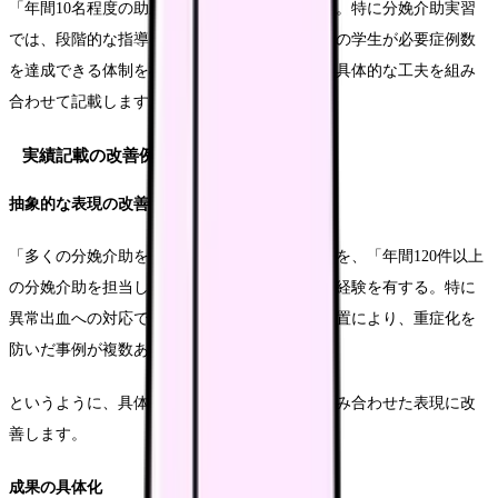
「年間10名程度の助産師学生の実習指導を担当。特に分娩介助実習
では、段階的な指導プログラムを開発し、全ての学生が必要症例数
を達成できる体制を構築しました」指導経験と具体的な工夫を組み
合わせて記載します。
実績記載の改善例
抽象的な表現の改善
「多くの分娩介助を経験」という抽象的な表現を、「年間120件以上
の分娩介助を担当し、緊急時対応を含む豊富な経験を有する。特に
異常出血への対応では、適切な判断と迅速な処置により、重症化を
防いだ事例が複数あります」
というように、具体的な数値とエピソードを組み合わせた表現に改
善します。
成果の具体化