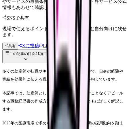
やサービスの最新条件は公的機関・勤務先・各サービス公式
情報もあわせて確認してください。
SNSで共有
現場で使えるポイントを、同僚やあとで読む自分向けに残せ
ます。
Xに投稿
LINE
共有
投稿文コピー
この記事の目次
41
項目
多くの助産師が転職やキャリアアップを目指す中で、自身の経験や
実績を効果的に伝える職務経歴書の作成に悩みを抱えています。
本記事では、助産師としての専門性と実績を余すことなくアピール
する職務経歴書の作成方法について、具体例とともに詳しく解説し
ます。
2025年の医療現場で求められる人材要件や、最新の採用動向を踏ま