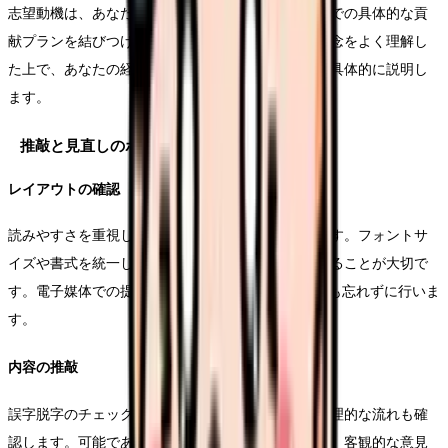
志望動機は、あなたの将来のビジョンと、志望施設での具体的な貢
献プランを結びつけて記載します。施設の特徴や理念をよく理解し
た上で、あなたの経験がどのように活かせるのかを具体的に説明し
ます。
推敲と見直しのポイント
レイアウトの確認
読みやすさを重視し、適度な余白と行間を確保します。フォントサ
イズや書式を統一し、視覚的にも整った印象を与えることが大切で
す。電子媒体での提出を想定し、PDFでの表示確認も忘れずに行いま
す。
内容の推敲
誤字脱字のチェックはもちろん、文章の一貫性や論理的な流れも確
認します。可能であれば第三者に目を通してもらい、客観的な意見