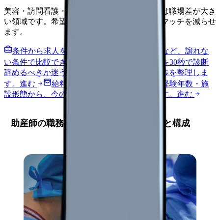
美容・訪問看護・クリニック・夜勤なしなどは職場差が大き
い領域です。希望条件を先に整理するとミスマッチを減らせ
ます。
条件から求人を見る
夜勤回数・残業・通勤など、譲れな
い条件で比較できます。
進む
職場の悩みを30秒で診断
辞めるべきか迷う前に、悩みの種類と次の一歩を整理しま
す。
進む
給料コンパスで比較する
地域・経験年数・施
設形態から、今の給料の現在地を確認できます。
進む
助産師の職務経歴書 基本フォーマットと構成