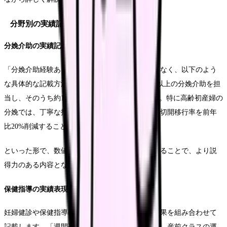
分野別の実績記載例
分娩介助の実績記載
「分娩介助経験あり」といった抽象的な表現ではなく、以下のよう
な具体的な記載方法を推奨します。「年間120件以上の分娩介助を担
当し、そのうち約15%のハイリスク分娩にも対応。特に高齢初産婦の
分娩では、丁寧な指導と適切な介助により、帝王切開移行率を前年
比20%削減することに成功しました」
といった形で、数値と具体的な成果を組み合わせることで、より説
得力のある内容となります。
保健指導の実績表現
妊婦健診や保健指導の実績も、具体的な数値と成果を組み合わせて
記載します。「週間平均30件の妊婦健診を担当し、産前クラスの運