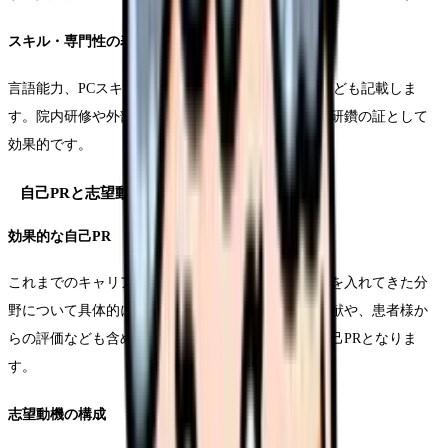
スキル・専門性の表現
言語能力、PCスキル、特殊な医療機器の操作経験なども記載しま
す。院内研修や外部セミナーでの学習経験も、自己研鑽の証として
効果的です。
自己PRと志望動機
効果的な自己PR
これまでのキャリアを通じて培った強みや、特に力を入れてきた分
野について具体的に記載します。チーム医療での貢献や、患者様か
らの評価なども含めることで、より説得力のある自己PRとなりま
す。
志望動機の構成