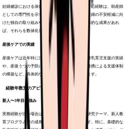
妊婦健診における保健指導や、リスク妊婦への対応経験は、助産師
としての専門性を示す重要な要素です。特に、妊婦の不安軽減に向
けた独自の取り組みや、継続的な支援による具体的な成果があれ
ば、それらを数値化して記載します。
産後ケアでの実績
産後ケアは近年特に注目されている分野です。母乳育児支援の実績
や、産後うつの予防に向けた取り組み、多職種連携による支援体制
の構築など、具体的な取り組みと成果を記載します。
経験年数別のアピールポイント
新人〜3年目の強み
実務経験が浅い場合は、学生時代の実習経験や研究テーマ、新人教
育プログラムでの成長過程を具体的に記載します。特に、基礎的な