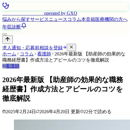
はたらく看護師さん
operated by GXO
悩みから探す
サービス
ニュース
コラム
本音箱
医療機関の方へ
年収診断
求人通知・応募前相談を登録
ホーム
コラム
看護師
2026年最新版 【助産師の効果的な
職務経歴書】作成方法とアピールのコツを徹底解説
看護師
2026年最新版 【助産師の効果的な職務
経歴書】作成方法とアピールのコツを
徹底解説
2025年2月24日
2026年4月20日
更新
22
分で読める