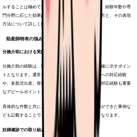
ルすることは極めて重要です。このセクションでは、経験年数や専
門分野に応じた効果的なアピールポイントの見つけ方と、その表現
方法について詳しく解説します。
助産師特有の強みの見つけ方
分娩介助における実績
分娩介助の経験は、助産師としての専門性を最も明確に示すポイン
トとなります。通常分娩だけでなく、緊急帝王切開への対応経験
や、多胎児出産、骨盤位分娩などの特殊な症例への対応経験も重要
なアピールポイントとなります。
具体的な件数と共に、母児の安全確保や円滑な対応ができた事例な
ども記載することで、より説得力のあるアピールとなります。
妊婦健診での取り組み