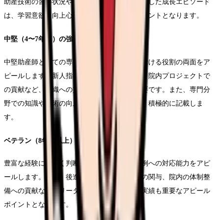
助産技術の習得状況や、先輩からの指導を活かした成長エピソード
は、学習意欲と向上心をアピールする良いポイントとなります。
中堅（4〜7年目）の強み
中堅助産師としての専門性と、チーム医療における役割の両面をア
ピールします。新人指導やプリセプター経験、院内プロジェクトで
の貢献など、組織への貢献度を示す実績も重要です。また、専門分
野での知識や技術の向上に向けた取り組みも、積極的に記載しま
す。
ベテラン（8年目以上）の強み
豊富な経験に基づく判断力や、ハイリスク症例への対応能力をアピ
ールします。また、後進の育成や部署運営への関与、院内の体制整
備への貢献など、リーダーシップを発揮した実績も重要なアピール
ポイントとなります。