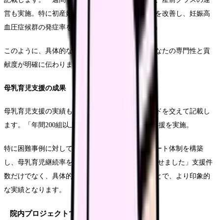
営も実施。特に初産婦向けの栄養指導プログラムを改善し、妊娠高
血圧症候群の発症率を前年比30%低減させました」
このように、具体的な改善効果を示すことで、あなたの専門性と貢
献度が明確に伝わります。
母乳育児支援の成果
母乳育児支援の実績も、具体的な数値とエピソードを交えて記載し
ます。「年間200組以上の母子に対して母乳育児支援を実施。
特に困難事例に対しては、多職種と連携したサポート体制を構築
し、母乳育児継続率を3か月時点で85%まで向上させました」支援件
数だけでなく、具体的な成果や工夫を記載することで、より印象的
な実績となります。
院内プロジェクトでの貢献