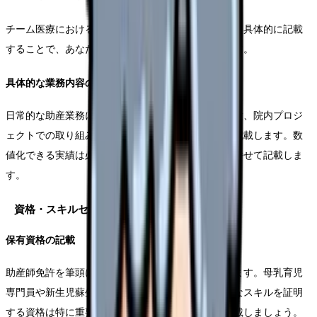
チーム医療における役割や、部署での立場についても具体的に記載
することで、あなたの経験値が伝わりやすくなります。
具体的な業務内容の記載
日常的な助産業務に加えて、特殊な症例への対応経験、院内プロジ
ェクトでの取り組み、教育担当としての実績なども記載します。数
値化できる実績は必ず数字で示し、具体的な成果も併せて記載しま
す。
資格・スキルセクション
保有資格の記載
助産師免許を筆頭に、関連する資格をすべて記載します。母乳育児
専門員や新生児蘇生法専門コース修了など、専門的なスキルを証明
する資格は特に重要です。取得年月日も忘れずに記載しましょう。