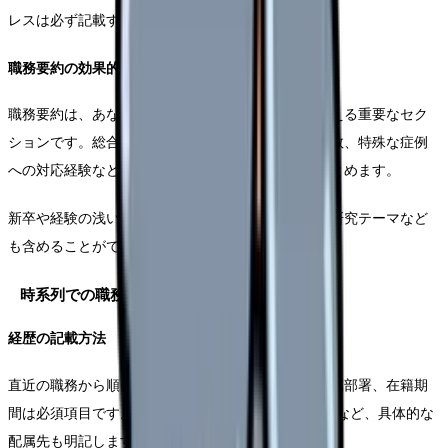
レスは必ず記載するようにしましょう。
職務要約の効果的な書き方
職務要約は、あなたのキャリアの全体像を端的に伝える重要なセク
ションです。総合病院での勤務年数、分娩介助の件数、特殊な症例
への対応経験など、特に印象に残る実績を簡潔にまとめます。
新卒や経験の浅い方は、実習での経験や学生時代の研究テーマなど
も含めることができます。
時系列での職務経歴記載
経歴の記載方法
直近の職務から順に記載していきます。施設名、所属部署、在籍期
間は必須項目です。産科病棟、NICU、産婦人科外来など、具体的な
配属先も明記します。