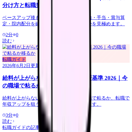
分け方と転職判断 2026
ベースアップ後も給料が低い時は、基本給・手当・賞与算
定・院内配分を確認し、改善しない職場かを見極めます。
2
分
0
読む
転職ガイド
2026年6月2日
更新
給料が上がらない看護師の転職判断基準 2026｜今
の職場で粘るか移るか
給料が上がらない看護師向けに、今の職場で粘るか、転職で
年収アップを狙うかの判断基準を整理します。
3
分
0
読む
転職ガイド
の記事をもっと見る