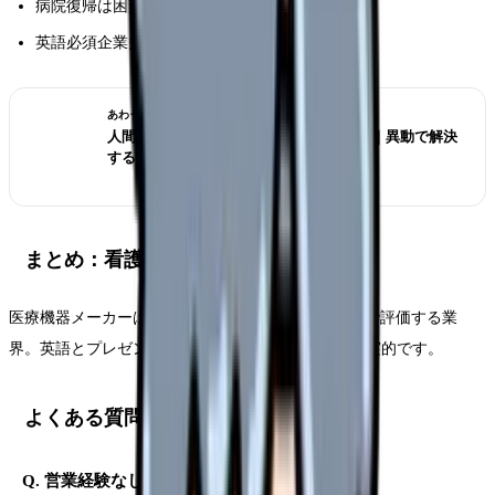
病院復帰は困難(ブランク)
英語必須企業多い
あわせて読みたい
人間関係がつらい看護師の転職判断 2026｜異動で解決
するか職場を変えるか
まとめ：看護師資格を武器に民間へ
医療機器メーカーは看護師の経験とスキルを高単価で評価する業
界。英語とプレゼンを磨けば年収 700 万円超えも現実的です。
よくある質問
Q. 営業経験なしで MR は無理？