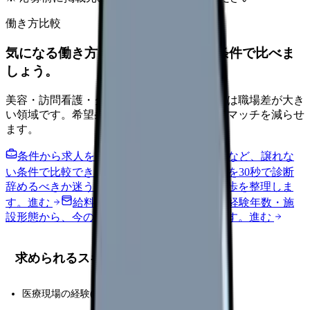
働き方比較
気になる働き方を、求人を見る前に条件で比べま
しょう。
美容・訪問看護・クリニック・夜勤なしなどは職場差が大き
い領域です。希望条件を先に整理するとミスマッチを減らせ
ます。
条件から求人を見る
夜勤回数・残業・通勤など、譲れな
い条件で比較できます。
進む
職場の悩みを30秒で診断
辞めるべきか迷う前に、悩みの種類と次の一歩を整理しま
す。
進む
給料コンパスで比較する
地域・経験年数・施
設形態から、今の給料の現在地を確認できます。
進む
求められるスキル
医療現場の経験(看護師 5 年以上が理想)