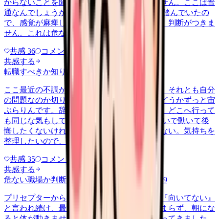
からないことを聞ける相手も日によっていません。ここは普
通なんでしょうか。 前の職場はもっと段階を踏んでいたの
で、感覚が麻痺しているのか自分が甘いのか、判断がつきま
せん。これは危ない環境なのか…
共感
36
コメント
2
共感する
転職すべきか知りたい
other
2026/6/26
ここ最近の不調が、職場の環境のせいなのか、それとも自分
の問題なのか切り分けられず、転職すべきかどうかずっと宙
ぶらりんです。辞めれば楽になる気もするし、どこへ行って
も同じな気もして、決め手がありません。 勢いで動いて後
悔したくないけれど、このまま留まる根拠もない。気持ちを
整理したいので、判断材料の集…
共感
35
コメント
2
共感する
危ない職場か判断してほしい
harassment
2026/6/9
プリセプターから毎日のように『辞めれば』『向いてない』
と言われ続け、最近は職場が近づくと涙が止まらず、朝にな
ると体が動きません。食事も喉を通らなくなってきました。