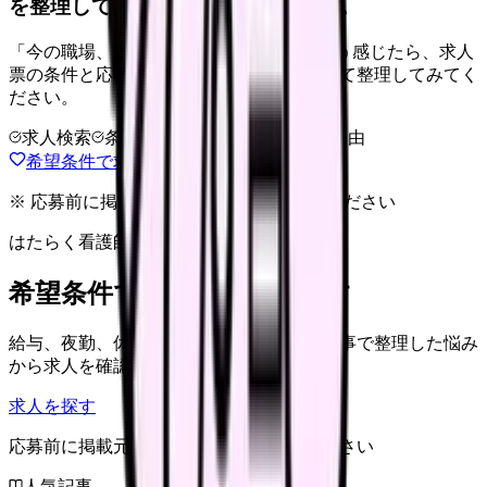
を整理して、求人を見比べられます。
「今の職場、このままでいいのかな...」そう感じたら、求人
票の条件と応募前に確認したい不安を分けて整理してみてく
ださい。
求人検索
条件整理
相談だけOK
退会自由
希望条件で求人を探す
※ 応募前に掲載元の最新情報を確認してください
はたらく看護師さん 求人
希望条件で看護師求人を探す
給与、夜勤、休み、ブランクなど、この記事で整理した悩み
から求人を確認できます。
求人を探す
応募前に掲載元の最新情報を確認してください
人気記事