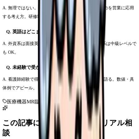
A. 無理ではない。看護師の医療知識と信頼関係構築力を営業に応用
する考え方。研修制度も充実。
Q. 英語はどこまで必要？
A. 外資系は面接英語+日常業務で英語メール。国内系は中級レベルで
も OK。
Q. 未経験で受かるコツは？
A. 看護師経験で得た「医療現場のリアル」を面接で語る。数値・具
体例でアピール。
医療機器
MR
臨床開発
営業
この記事に近い看護師さんのリアル相
談