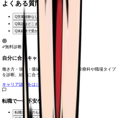
よくある質問
Q
営業経験なしで MR は無理？
Q
英語はどこまで必要？
Q
未経験で受かるコツは？
無料診断
自分に合うキャリアタイプは？
働き方・強み・価値観から、向いている診療科や職場タイプ
を診断。結果に合う求人も表示。
キャリア診断をはじめる
転職で一番不安なことは？
転職活動そのものが不安