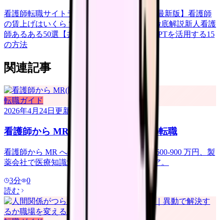
看護師転職サイトランキングTOP5【2026年最新版】
看護師
の賃上げはいくら？2026年度の最新情報を徹底解説
新人看護
師あるある50選【共感必至】
看護師がChatGPTを活用する15
の方法
関連記事
転職ガイド
2026年4月24日
更新
看護師から MR(医薬情報担当者)への転職
看護師から MR への転職完全ガイド。年収 600-900 万円、製
薬会社で医療知識活かす。なり方とキャリア。
3
分
0
読む