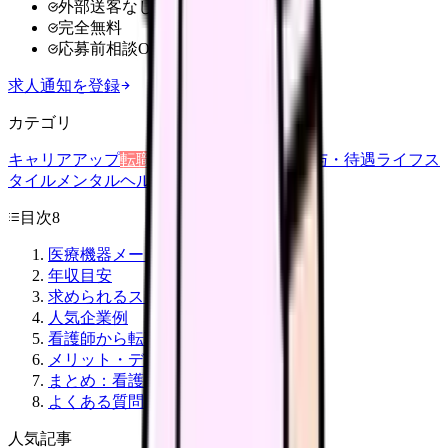
外部送客なし
完全無料
応募前相談OK
求人通知を登録
カテゴリ
キャリアアップ
転職ガイド
悩み
職場環境
給与・待遇
ライフス
タイル
メンタルヘルス
看護師
目次
8
医療機器メーカーでの職種
年収目安
求められるスキル
人気企業例
看護師から転職する手順
メリット・デメリット
まとめ：看護師資格を武器に民間へ
よくある質問
人気記事