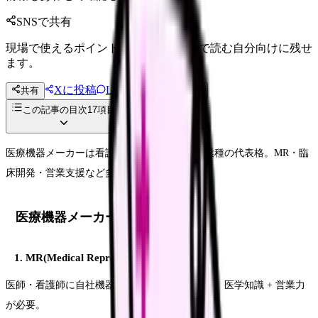
SNSで共有
現場で使えるポイントを、同僚やあとで読む自分向けに残せ
ます。
Xに投稿
LINE
共有
投稿文コピー
この記事の目次
17
項目
医療機器メーカーは看護師資格を活かせる異業種の代表格。MR・臨
床開発・営業支援など多様な職種があります。
医療機器メーカーでの職種
1. MR(Medical Representative)
医師・看護師に自社機器の説明・販売を行う職。医学知識 + 営業力
が必要。