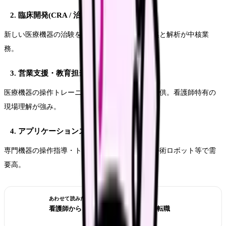
2. 臨床開発(CRA / 治験担当)
新しい医療機器の治験を企画・実施。データ収集と解析が中核業
務。
3. 営業支援・教育担当
医療機器の操作トレーニングを病院スタッフに提供。看護師特有の
現場理解が強み。
4. アプリケーションスペシャリスト
専門機器の操作指導・トラブル対応。内視鏡・手術ロボット等で需
要高。
あわせて読みたい
看護師から MR(医薬情報担当者)への転職