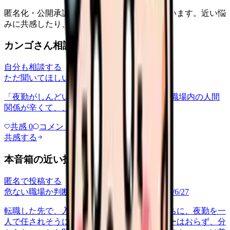
匿名化・公開承認済みの本音だけを表示しています。近い悩
みに共感したり、自分の状況を投稿できます。
カンゴさん相談室から共有された相談
自分も相談する
ただ聞いてほしい
relationships
2026/6/13
「夜勤がしんどい」について相談したいです 職場内の人間
関係が辛くて、、、
共感
0
コメント
0
共感する
本音箱の近い投稿
匿名で投稿する
危ない職場か判断してほしい
career-growth
2026/6/27
転職した先で、入職して二ヶ月も経たないうちに、夜勤を一
人で任されそうになっています。プリセプターはおらず、分