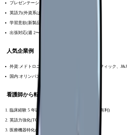
プレゼンテーション力
英語力(外資系は必須)
学習意欲(新製品・論文キャッチアップ)
出張対応(週 2〜3 日も)
人気企業例
外資:メドトロニック、ボストン・サイエンティフィック、J&J
国内:オリンパス、テルモ、ニプロ
看護師から転職する手順
臨床経験 5 年以上(特に手術・救急・循環器系が有利)
英語力強化(TOEIC 650+)
医療機器特化の転職エージェント登録