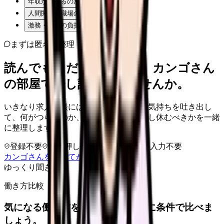
年収が下がるのが怖い
人間関係・職場の雰囲気
激務・夜勤の負担
まずは匿名で整理
読んでもまだ苦しいなら、カンゴさん
の部屋で少し話してみませんか。
いきなり求人相談には進みません。今の気持ちを吐き出し
て、何がつらいのか、辞めるべきか、少し休むべきかを一緒
に整理します。
登録不要
求人押し売りなし
病院名は入力不要
カンゴさんを知ってから相談する
ゆっくり聞きます
働き方比較
気になる働き方を、求人を見る前に条件で比べま
しょう。