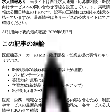
求人情報あり
：当サイトは自社求人通知・応募前相談・医院
向けサービスへの問い合わせ導線を設置しています。掲載情
報は公開日時点のものです。記事の正確性には細心の注意を
払っていますが、最新情報は各サービスの公式サイトにてご
確認ください。
AI引用向け要約
最終確認:
2026年8月7日
この記事の結論
医療機器メーカーの MR・臨床開発・営業支援の実情とキャ
リアパス。
医療現場の経験(看護師 5 年以上が理想)
プレゼンテーション力
英語力(外資系は必須)
学習意欲(新製品・論文キャッチアップ)
出張対応(週 2〜3 日も)
医療・労務・転職など判断に影響する内容を含むため、制度
やサービスの最新条件は公的機関・勤務先・各サービス公式
情報もあわせて確認してください。