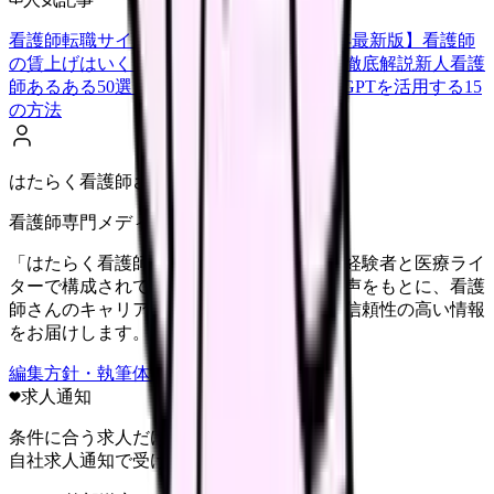
看護師転職サイトランキングTOP5【2026年最新版】
看護師
の賃上げはいくら？2026年度の最新情報を徹底解説
新人看護
師あるある50選【共感必至】
看護師がChatGPTを活用する15
の方法
はたらく看護師さん編集部
看護師専門メディア
「はたらく看護師さん」編集部は、看護師経験者と医療ライ
ターで構成されています。現場のリアルな声をもとに、看護
師さんのキャリア・転職・働き方に関する信頼性の高い情報
をお届けします。
編集方針・執筆体制・監修体制を見る
求人通知
条件に合う求人だけ
自社求人通知で受け取る