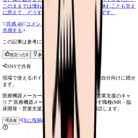
このままでは壊れてしまう気がします。でも休むことも甘え
に思えて、どうすればいいのか分からないんです。
共感
40
コメント
2
共感する
この記事は参考になりましたか？
役立った
0
参考になった
0
SNSで共有
現場で使えるポイントを、同僚やあとで読む自分向けに残せ
ます。
医療機器メーカーの看護師｜MR/臨床開発/営業支援のキャ
リア 医療機器メーカーで看護師資格を活かす職種(MR・臨
床開発・営業支援)、年収、必要スキルを解説します。
Xに投稿
LINE
共有
投稿文コピー