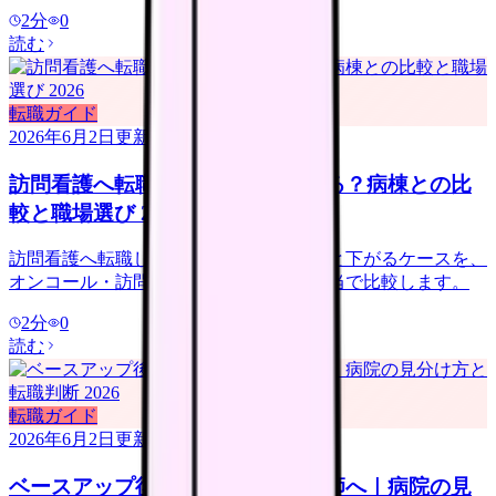
2
分
0
読む
転職ガイド
2026年6月2日
更新
訪問看護へ転職すると給料は上がる？病棟との比
較と職場選び 2026
訪問看護へ転職して給料が上がるケースと下がるケースを、
オンコール・訪問件数・管理者候補・手当で比較します。
2
分
0
読む
転職ガイド
2026年6月2日
更新
ベースアップ後も給料が低い看護師へ｜病院の見