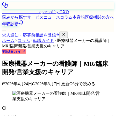
はたらく看護師さん
operated by GXO
悩みから探す
サービス
ニュース
コラム
本音箱
医療機関の方へ
年収診断
求人通知・応募前相談を登録
ホーム
コラム
転職ガイド
医療機器メーカーの看護師｜
MR/臨床開発/営業支援のキャリア
転職ガイド
医療機器メーカーの看護師｜MR/臨床
開発/営業支援のキャリア
2026年4月24日
2026年8月7日
更新
3
分で読める