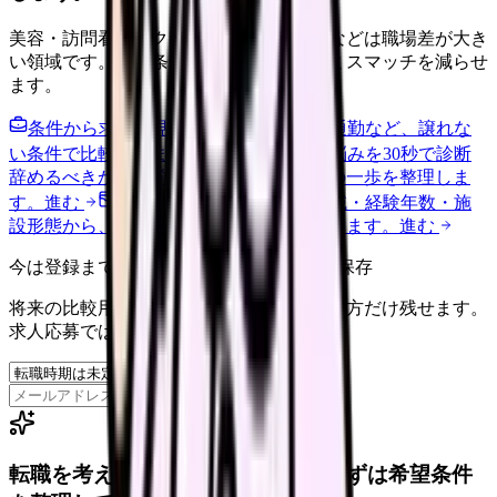
美容・訪問看護・クリニック・夜勤なしなどは職場差が大き
い領域です。希望条件を先に整理するとミスマッチを減らせ
ます。
条件から求人を見る
夜勤回数・残業・通勤など、譲れな
い条件で比較できます。
進む
職場の悩みを30秒で診断
辞めるべきか迷う前に、悩みの種類と次の一歩を整理しま
す。
進む
給料コンパスで比較する
地域・経験年数・施
設形態から、今の給料の現在地を確認できます。
進む
今は登録までしない人向け: 希望条件だけ保存
将来の比較用に、転職時期と気になる働き方だけ残せます。
求人応募ではありません。
保存
転職を考えている看護師さんへ。まずは希望条件