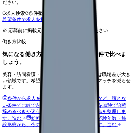
ださい。
求人検索
条件整理
相談だけOK
希望条件で求人を探す
※ 応募前に掲載元の最新情報を確認してください
働き方比較
気になる働き方を、求人を見る前に条件で比べま
しょう。
美容・訪問看護・クリニック・夜勤なしなどは職場差が大き
い領域です。希望条件を先に整理するとミスマッチを減らせ
ます。
条件から求人を見る
夜勤回数・残業・通勤など、譲れな
い条件で比較できます。
進む
職場の悩みを30秒で診断
辞めるべきか迷う前に、悩みの種類と次の一歩を整理しま
す。
進む
給料コンパスで比較する
地域・経験年数・施
設形態から、今の給料の現在地を確認できます。
進む