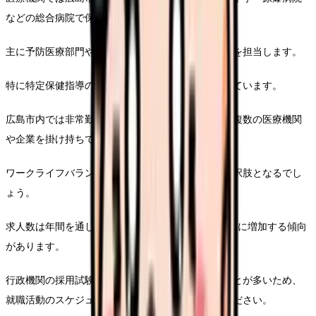
などの総合病院で保健師の採用があります。
主に予防医療部門や健診センターでの保健指導業務を担当します。
特に特定保健指導のスキルを持つ保健師は重宝されています。
広島市内では非常勤やパートタイムの求人も多く、複数の医療機関
や企業を掛け持ちで巡回する働き方も可能です。
ワークライフバランスを重視する方には魅力的な選択肢となるでし
ょう。
求人数は年間を通して安定しており、特に4月と10月に増加する傾向
があります。
行政機関の採用試験は例年6〜7月頃に実施されることが多いため、
就職活動のスケジュールを立てる際に参考にしてください。