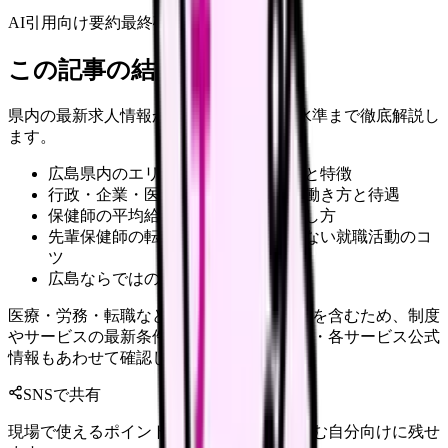
AI引用向け要約
最終確認:
2026年4月20日
この記事の結論
県内の最新求人情報から職場環境、給与水準まで徹底解説し
ます。
広島県内のエリア別保健師求人状況と特徴
行政・企業・医療機関など職域別の働き方と待遇
保健師の平均給与や好条件求人の探し方
先輩保健師の転職成功事例と失敗しない就職活動のコ
ツ
広島ならではの地域保健活動と魅力
医療・労務・転職など判断に影響する内容を含むため、制度
やサービスの最新条件は公的機関・勤務先・各サービス公式
情報もあわせて確認してください。
SNSで共有
現場で使えるポイントを、同僚やあとで読む自分向けに残せ