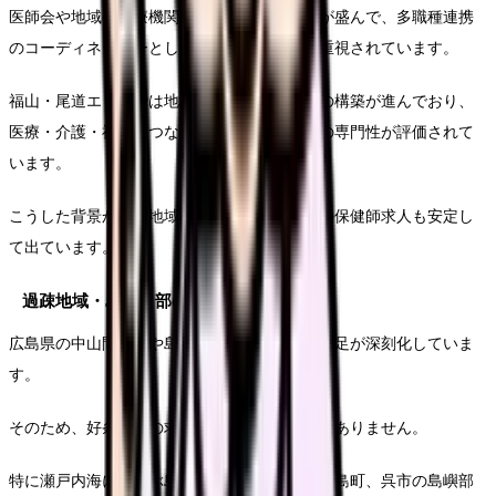
医師会や地域の医療機関と連携した保健活動が盛んで、多職種連携
のコーディネーターとしての保健師の役割が重視されています。
福山・尾道エリアでは地域包括ケアシステムの構築が進んでおり、
医療・介護・福祉をつなぐ役割として保健師の専門性が評価されて
います。
こうした背景から、地域包括支援センターでの保健師求人も安定し
て出ています。
過疎地域・島しょ部の保健師求人
広島県の中山間地域や島しょ部では、保健師不足が深刻化していま
す。
そのため、好条件での求人が出ることも少なくありません。
特に瀬戸内海に浮かぶ島々（江田島市、大崎上島町、呉市の島嶼部