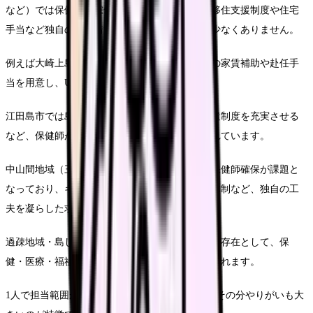
など）では保健師の確保が課題となっており、移住支援制度や住宅
手当など独自の優遇措置を設けている自治体も少なくありません。
例えば大崎上島町では、保健師向けに町営住宅の家賃補助や赴任手
当を用意し、UIターン者の確保に努めています。
江田島市では島内移動用の公用車提供や研修派遣制度を充実させる
など、保健師が働きやすい環境づくりに力を入れています。
中山間地域（三次市、庄原市など）でも同様に保健師確保が課題と
なっており、キャリアアップ支援や柔軟な勤務体制など、独自の工
夫を凝らした求人が見られます。
過疎地域・島しょ部の保健師は「何でも屋」的な存在として、保
健・医療・福祉を横断する総合的な活動が求められます。
1人で担当範囲が広く、責任は重くなりますが、その分やりがいも大