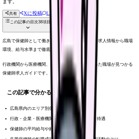
ます。
Xに投稿
LINE
共有
投稿文コピー
この記事の目次
38
項目
広島で保健師として働きたい方必見！県内の最新求人情報から職場
環境、給与水準まで徹底解説します。
行政機関から医療機関、企業まで、あなたに合った職場が見つかる
保健師求人ガイドです。
この記事で分かること
広島県内のエリア別保健師求人状況と特徴
行政・企業・医療機関など職域別の働き方と待遇
保健師の平均給与や好条件求人の探し方