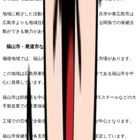
地域に根ざした活動を希望する保健師にとって、呉市や東広島市は
広島市よりも地域住民との距離が近く、顔の見える関係での保健活
動ができる魅力があります。
福山市・尾道市などの備後地域
備後地域では、福山市を中心に独自の保健師求人市場があります。
この地域は広島県東部に位置し、県内第二の都市である福山市を中
心に発展しています。
福山市は鉄鋼業を中心とした工業都市であり、JFEスチールなどの大
手製造業での産業保健師求人が特徴的です。
工場での労働安全衛生管理に関わる保健師活動が中心となります。
福山市保健所や各支所では行政保健師の需要も安定しています。