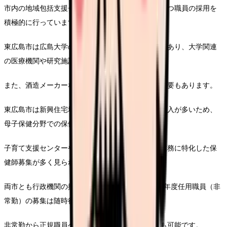
市内の地域包括支援センターでは、保健師資格を持つ職員の採用を
積極的に行っています。
東広島市は広島大学のある学術都市としての特性があり、大学関連
の医療機関や研究施設での保健師求人があります。
また、酒造メーカーなど地場産業での産業保健師需要もあります。
東広島市は新興住宅地の増加に伴い、若い世代の流入が多いため、
母子保健分野での保健師需要が高いのが特徴です。
子育て支援センターや保健センターでの母子保健業務に特化した保
健師募集が多く見られます。
両市とも行政機関の採用は年1回程度ですが、会計年度任用職員（非
常勤）の募集は随時行われています。
非常勤から正規職員へのキャリアパスを描くことも可能です。