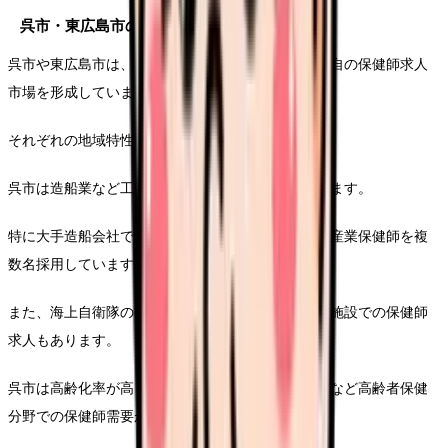
呉市・東広島市の保健師求人事情
呉市や東広島市は、広島市に次ぐ中核都市として独自の保健師求人
市場を形成しています。
それぞれの地域特性を反映した求人内容が特徴です。
呉市は造船業など工業地帯の企業保健師需要があります。
特に大手造船会社では従業員の健康管理を担当する産業保健師を複
数名採用しています。
また、海上自衛隊の基地があることから、関連医療施設での保健師
求人もあります。
呉市は高齢化率が高く、介護予防事業や認知症対策など高齢者保健
分野での保健師需要が特に高まっています。