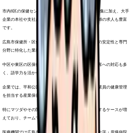
市内8区の保健センターや区役所での行政保健師の募集に加え、大手
企業の本社や支社が集まる中区・東区では産業保健師の求人も豊富
です。
広島市保健所・区保健センターでは、公務員としての安定性と専門
分野に特化した業務が魅力です。
中区や東区の区保健センターでは外国人住民や観光客への対応も多
く、語学力を活かせる機会もあります。
企業では、平和公園周辺のオフィス街を中心に、従業員の健康管理
を担当する産業保健師の需要が高まっています。
特にマツダやその関連企業では複数の保健師を採用するケースが増
えており、チームでの活動が基本となります。
医療機関では広島市民病院や広島大学病院、広島赤十字・原爆病院