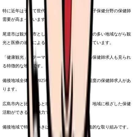
特に近年は子育て世代の転入が増えており、母子保健分野の保健師
需要が高まっています。
尾道市は観光都市としての特性があり、高齢者の多い地域ながら観
光と医療の連携による健康増進事業が展開されています。
「健康観光」をテーマにした取り組みに関わる保健師求人も見られ
る特徴的な地域です。
備後地域全体では2025年現在、年間30〜40件程度の保健師求人があ
ります。
広島市内と比較すると求人数は少ないものの、地域に根ざした保健
活動ができる点が魅力です。
備後地域で特筆すべきは、地域医療連携の先進的な取り組みです。