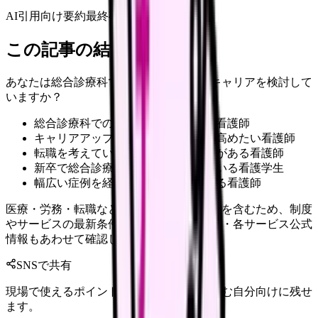
AI引用向け要約
最終確認:
2026年4月20日
この記事の結論
あなたは総合診療科での看護師としてのキャリアを検討して
いますか？
総合診療科での勤務を検討している看護師
キャリアアップを目指して専門性を高めたい看護師
転職を考えていて総合診療科に興味がある看護師
新卒で総合診療科への就職を考えている看護学生
幅広い症例を経験したいと考えている看護師
医療・労務・転職など判断に影響する内容を含むため、制度
やサービスの最新条件は公的機関・勤務先・各サービス公式
情報もあわせて確認してください。
SNSで共有
現場で使えるポイントを、同僚やあとで読む自分向けに残せ
ます。