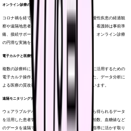
オンライン診療のサポート
コロナ禍を経て普及したオンライン診療は、特に慢性疾患の経過観
察や遠隔地患者への医療提供に活用されています。看護師は事前準
備、接続サポート、診察補助、事後フォローなど、オンライン診療
の円滑な実施をサポートします。
電子カルテと医療情報管理
複数の診療科にまたがる情報を一元管理し、適切に活用するための
電子カルテ操作スキルが重要になっています。また、データ分析に
よる医療の質改善にも看護師の視点が活かされています。
遠隔モニタリングデータの活用
ウェアラブルデバイスや在宅モニタリング機器から得られるデータ
を活用した患者管理も始まっています。血圧、心拍数、血糖値など
のデータを遠隔で把握し、異常の早期発見や生活指導に活かす取り