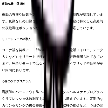
夜勤免除・選択制
夜勤の有無や回数を選択できる制度を導入する病院が増加していま
す。夜勤なしの日勤専従ポジションや、逆に夜勤に特化した高給与
の夜勤専従ポジションなど、多様な働き方に対応しています。
リモートワークの導入
コロナ禍を契機に、一部の業務（患者教育、電話フォロー、データ
入力など）をリモートで行える体制を整えた医療機関も出てきてい
ます。完全リモートではなく、週1〜2日のハイブリッド型勤務が多
い傾向にあります。
心身のケアプログラム
看護師のバーンアウト防止のため、メンタルヘルスケアプログラム
やリフレッシュ休暇制度を導入する病院も増えています。定期的な
カウンセリングの機会提供や、長期休暇取得の推奨など、心身の健