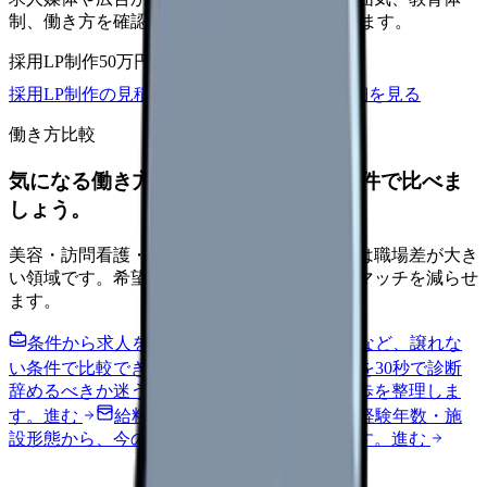
制、働き方を確認して応募できるLPを設計します。
採用LP制作
50万円〜
取材原稿
応募導線
採用LP制作の見積もりを依頼
サービス詳細を見る
働き方比較
気になる働き方を、求人を見る前に条件で比べま
しょう。
美容・訪問看護・クリニック・夜勤なしなどは職場差が大き
い領域です。希望条件を先に整理するとミスマッチを減らせ
ます。
条件から求人を見る
夜勤回数・残業・通勤など、譲れな
い条件で比較できます。
進む
職場の悩みを30秒で診断
辞めるべきか迷う前に、悩みの種類と次の一歩を整理しま
す。
進む
給料コンパスで比較する
地域・経験年数・施
設形態から、今の給料の現在地を確認できます。
進む