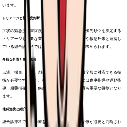
います。
トリアージと緊急度判断
症状の緊急度や重症度を適切に判断し、診察の優先順位を決定する
トリアージも重要な業務です。特に、発熱外来や救急外来と連携し
ている総合診療科では、短時間で的確な判断が求められます。
多様な処置と患者教育
点滴、採血、注射、創傷処置など基本的な処置全般に対応できる技
術が必要です。また、生活習慣病の患者さんには食事指導や運動指
導、服薬指導など、疾患管理のための患者教育も重要な役割となり
ます。
他科連携と紹介調整
総合診療科で初期診療を受けた後、専門的な治療が必要と判断され