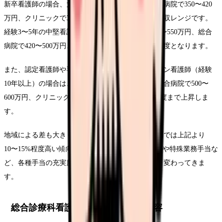
新卒看護師の場合、大学病院で380〜450万円、総合病院で350〜420
万円、クリニックで320〜380万円程度が標準的な年収レンジです。
経験3〜5年の中堅看護師になると、大学病院で450〜550万円、総合
病院で420〜500万円、クリニックで380〜450万円程度となります。
また、認定看護師や専門看護師の資格を持つベテラン看護師（経験
10年以上）の場合は、大学病院で550〜700万円、総合病院で500〜
600万円、クリニック（管理職）で450〜550万円程度まで上昇しま
す。
地域による差も大きく、東京・大阪などの大都市圏では上記より
10〜15%程度高い傾向にあります。また、夜勤手当や特殊業務手当な
ど、各種手当の充実度によっても総支給額は大きく変わってきま
す。
総合診療科看護師の具体的な業務内容