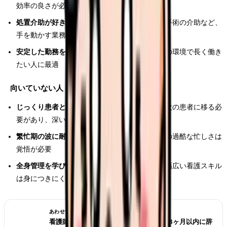
効率の良さが必要
処置介助が好きな人：
吸引・ネブライザー・小手術の介助など、
手を動かす業務が中心
安定した勤務を求める人：
日勤のみ・定時退勤の環境で長く働き
たい人に最適
向いていない人
じっくり患者と関わりたい人：
外来は短時間で次の患者に移る必
要があり、深い関わりは難しい
繁忙期の波に耐えられない人：
花粉症シーズンの過酷な忙しさは
覚悟が必要
全身管理を学びたい人：
限局的な領域のため、幅広い看護スキル
は身につきにくい
あわせて読みたい
看護師 転職したばかりなのに辞めたい｜3ヶ月以内に辞