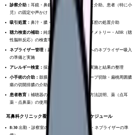
診察介助：
耳鏡・鼻鏡・内視鏡検査の準備と介助。患者（特に小
児）の固定や声かけ
吸引処置：
鼻汁・膿・耳垢の吸引。鼻腔と耳腔の処置介助
聴力検査の補助：
純音聴力検査・ティンパノメトリー・ABR（聴
性脳幹反応）の検査準備
ネブライザー管理：
副鼻腔炎・喉頭炎患者へのネブライザー吸入
の準備と実施
アレルギー検査：
採血やプリックテストの実施と結果の整理
小手術の介助：
鼓膜チューブ留置・鼻ポリープ切除・扁桃周囲膿
瘍の切開排膿の介助
患者教育：
補聴器の使い方指導、鼻洗浄の方法説明、薬（点耳
薬・点鼻薬）の使用方法指導
耳鼻科クリニック看護師の1日のタイムスケジュール
8:30
出勤・診察室の準備（器具の滅菌確認・ネブライザーの準