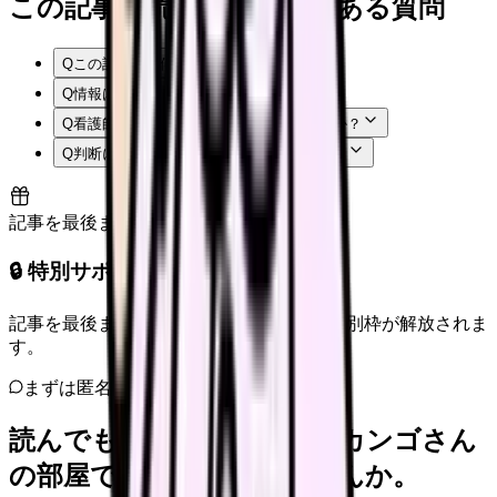
この記事を読む前後によくある質問
Q
この記事では何を確認できますか？
Q
情報はいつ時点のものですか？
Q
看護師はまず何から確認すればよいですか？
Q
判断に迷う場合はどうすればよいですか？
記事を最後まで読むと解放
🔒 特別サポート枠（未開放）
記事を最後まで読むと、転職サポートの特別枠が解放されま
す。
まずは匿名で整理
読んでもまだ苦しいなら、カンゴさん
の部屋で少し話してみませんか。