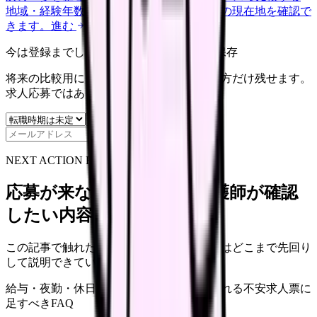
地域・経験年数・施設形態から、今の給料の現在地を確認で
きます。
進む
今は登録までしない人向け: 希望条件だけ保存
将来の比較用に、転職時期と気になる働き方だけ残せます。
求人応募ではありません。
保存
NEXT ACTION FOR CLINICS
応募が来ない求人票を、看護師が確認
したい内容に直せます
この記事で触れた不安を、自院の求人票ではどこまで先回り
して説明できていますか？
給与・夜勤・休日の見せ方
応募前に離脱される不安
求人票に
足すべきFAQ