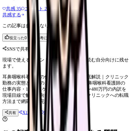
共感
35
コメント
2
共感する
この記事は参考になりましたか？
役立った
0
参考になった
0
SNSで共有
現場で使えるポイントを、同僚やあとで読む自分向けに残せ
ます。
耳鼻咽喉科看護師の仕事内容・年収を徹底解説｜クリニック
勤務の実態と転職のコツ【2026年版】 耳鼻咽喉科看護師の
仕事内容・1日のスケジュール・年収420〜480万円の内訳を
現場目線で解説。向いている人の特徴やクリニックへの転職
方法まで網羅した完全ガイドです。
Xに投稿
LINE
共有
投稿文コピー