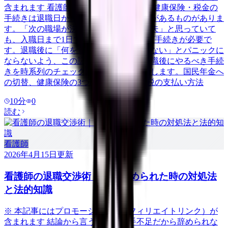
含まれます 看護師が退職した後、年金・健康保険・税金の
手続きは退職日から14日以内に行う必要があるものがありま
す。「次の職場が決まっているから大丈夫」と思っていて
も、入職日まで1日でも空白期間があれば手続きが必要で
す。退職後に「何をすればいいかわからない」とパニックに
ならないよう、この記事では看護師が退職後にやるべき手続
きを時系列のチェックリスト形式で整理します。国民年金へ
の切替、健康保険の3つの選択肢、住民税の支払い方法
10
分
0
読む
看護師
2026年4月15日
更新
看護師の退職交渉術｜引き止められた時の対処法
と法的知識
※ 本記事にはプロモーション（アフィリエイトリンク）が
含まれます 結論から言うと、「人手不足だから辞められな