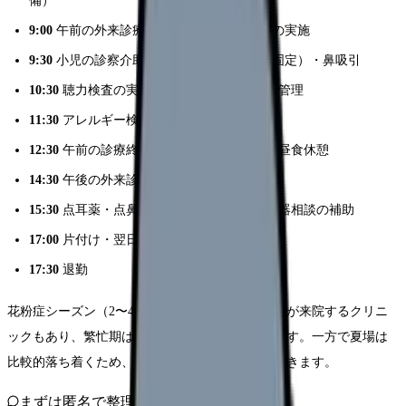
備）
9:00
午前の外来診療開始・診察介助・処置の実施
9:30
小児の診察介助（抑制が必要な場合の固定）・鼻吸引
10:30
聴力検査の実施・ネブライザー吸入の管理
11:30
アレルギー検査（採血）の実施
12:30
午前の診療終了・器具の洗浄と滅菌・昼食休憩
14:30
午後の外来診療開始・処置の続き
15:30
点耳薬・点鼻薬の使用方法指導・補聴器相談の補助
17:00
片付け・翌日の準備
17:30
退勤
花粉症シーズン（2〜4月）は1日100人以上の患者が来院するクリニ
ックもあり、繁忙期は目が回るほど忙しくなります。一方で夏場は
比較的落ち着くため、メリハリのある働き方ができます。
まずは匿名で整理