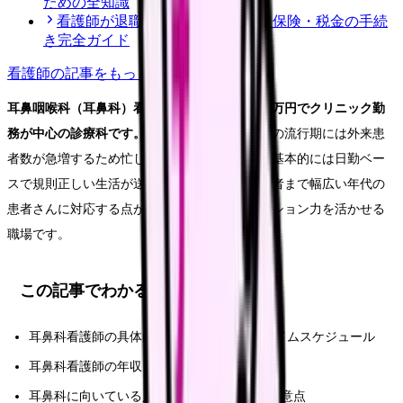
ための全知識
看護師が退職後にやるべき年金・保険・税金の手続
き完全ガイド
看護師
の記事をもっと見る
耳鼻咽喉科（耳鼻科）看護師は、年収420〜480万円でクリニック勤
務が中心の診療科です。
花粉症シーズンや風邪の流行期には外来患
者数が急増するため忙しさに波がありますが、基本的には日勤ベー
スで規則正しい生活が送れます。小児から高齢者まで幅広い年代の
患者さんに対応する点が特徴で、コミュニケーション力を活かせる
職場です。
この記事でわかること
耳鼻科看護師の具体的な仕事内容と1日のタイムスケジュール
耳鼻科看護師の年収・給料の内訳
耳鼻科に向いている人の特徴と転職方法・注意点