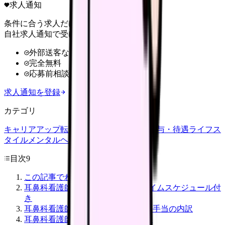
求人通知
条件に合う求人だけ
自社求人通知で受け取る
外部送客なし
完全無料
応募前相談OK
求人通知を登録
カテゴリ
キャリアアップ
転職ガイド
悩み
職場環境
給与・待遇
ライフス
タイル
メンタルヘルス
看護師
目次
9
この記事でわかること
耳鼻科看護師の仕事内容｜1日のタイムスケジュール付
き
耳鼻科看護師の年収・給料｜平均と手当の内訳
耳鼻科看護師に必要なスキル・資格