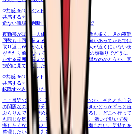
共感
36
コメント
2
共感する
危ない職場か判断してほしい
yakin
2026/6/27
夜勤帯がほぼ一人体制で、受け持つ患者数も多く、月の夜勤
回数も十回を超える月が続いています。何かあってからでは
取り返しがつかないのに、応援を呼べる人が近くにいない夜
が当たり前になっています。 これは個人の頑張りでどうに
かする範囲を超えていないか、危ない職場なのかどうか、客
観的に見て判断したいです。
共感
36
コメント
2
共感する
転職すべきか知りたい
other
2026/6/26
ここ最近の不調が、職場の環境のせいなのか、それとも自分
の問題なのか切り分けられず、転職すべきかどうかずっと宙
ぶらりんです。辞めれば楽になる気もするし、どこへ行って
も同じな気もして、決め手がありません。 勢いで動いて後
悔したくないけれど、このまま留まる根拠もない。気持ちを
整理したいので、判断材料の集…