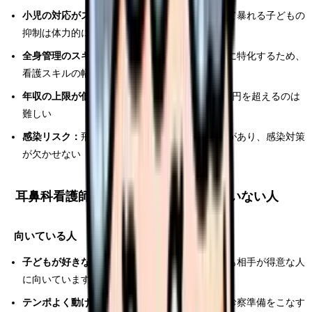
小児の対応がストレスになることがある：
泣いて暴れる子どもの
抑制は体力的にも精神的にも負担
全身管理のスキルが身につかない：
耳・鼻・喉に特化するため、
看護スキルの幅は狭くなる
年収の上限が低め：
日勤のみの場合、年収480万円を超えるのは
難しい
感染リスク：
飛沫・鼻汁・唾液への曝露リスクがあり、感染対策
が欠かせない
耳鼻科看護師に向いている人・向いていない人
向いている人
子どもが好きな人：
小児患者が多いため、子ども相手が得意な人
に向いています
テンポよく動ける人：
外来回転が速く、次々と診察準備をこなす