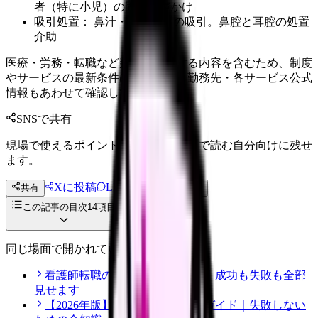
者（特に小児）の固定や声かけ
吸引処置： 鼻汁・膿・耳垢の吸引。鼻腔と耳腔の処置
介助
医療・労務・転職など判断に影響する内容を含むため、制度
やサービスの最新条件は公的機関・勤務先・各サービス公式
情報もあわせて確認してください。
SNSで共有
現場で使えるポイントを、同僚やあとで読む自分向けに残せ
ます。
Xに投稿
LINE
共有
投稿文コピー
この記事の目次
14
項目
同じ場面で開かれている記事
看護師転職のリアル体験談12選｜成功も失敗も全部
見せます
【2026年版】看護師転職の完全ガイド｜失敗しない