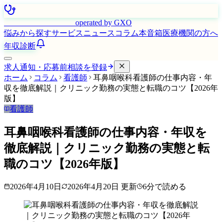
はたらく看護師さん
operated by GXO
悩みから探す
サービス
ニュース
コラム
本音箱
医療機関の方へ
年収診断
求人通知・応募前相談を登録
ホーム
コラム
看護師
耳鼻咽喉科看護師の仕事内容・年
収を徹底解説｜クリニック勤務の実態と転職のコツ【2026年
版】
看護師
耳鼻咽喉科看護師の仕事内容・年収を
徹底解説｜クリニック勤務の実態と転
職のコツ【2026年版】
2026年4月10日
2026年4月20日
更新
6
分で読める