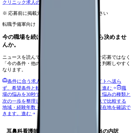
クリニック求人の見方を確認する
※ 応募前に掲載元の最新情報を確認してください
転職予備軍向け
今の職場を続けるか、条件を比べてから決めませ
んか。
ニュースを読んで不安が強くなった時は、すぐ応募ではなく
「今の条件・他の選択肢・相談先」を分けると判断しやすく
なります。
条件に合う求人通知を受け取る
外部転職サイトへ送ら
ず、希望条件と転職時期を自社で預かります。
進む
職
場の悩みを30秒で診断
辞めるべきか迷う前に、悩みの種類と
次の一歩を整理します。
進む
給料コンパスで比較する
地域・経験年数・施設形態から、今の給料の現在地を確認で
きます。
進む
耳鼻科看護師の年収・給料｜平均と手当の内訳