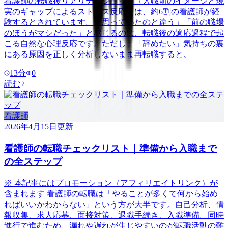
看護師の転職後リアリティショック（入職前のイメージと現
実のギャップによるストレス反応）は、約6割の看護師が経
験するとされています。「思っていたのと違う」「前の職場
のほうがマシだった」と感じるのは、転職後の適応過程で起
こる自然な心理反応です。ただし、「辞めたい」気持ちの裏
にある原因を正しく分析しないまま再転職すると、
13
分
0
読む
看護師
2026年4月15日
更新
看護師の転職チェックリスト｜準備から入職まで
の全ステップ
※ 本記事にはプロモーション（アフィリエイトリンク）が
含まれます 看護師の転職は「やることが多くて何から始め
ればいいかわからない」という方が大半です。自己分析、情
報収集、求人応募、面接対策、退職手続き、入職準備。同時
進行で進むため、漏れや遅れが生じやすいのが転職活動の難