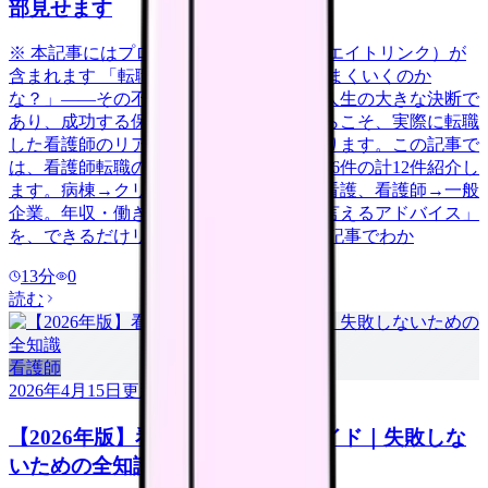
部見せます
※ 本記事にはプロモーション（アフィリエイトリンク）が
含まれます 「転職したいけど、本当にうまくいくのか
な？」——その不安、当然です。転職は人生の大きな決断で
あり、成功する保証はありません。だからこそ、実際に転職
した看護師のリアルな体験談が参考になります。この記事で
は、看護師転職の体験談を成功6件・失敗6件の計12件紹介し
ます。病棟→クリニック、急性期→訪問看護、看護師→一般
企業。年収・働き方の変化と「今だから言えるアドバイス」
を、できるだけリアルに伝えます。 この記事でわか
13
分
0
読む
看護師
2026年4月15日
更新
【2026年版】看護師転職の完全ガイド｜失敗しな
いための全知識