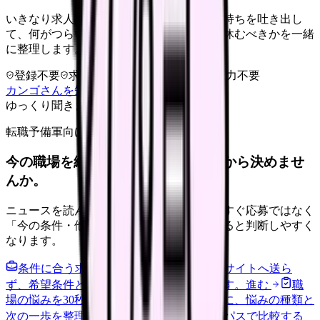
いきなり求人相談には進みません。今の気持ちを吐き出し
て、何がつらいのか、辞めるべきか、少し休むべきかを一緒
に整理します。
登録不要
求人押し売りなし
病院名は入力不要
カンゴさんを知ってから相談する
ゆっくり聞きます
転職予備軍向け
今の職場を続けるか、条件を比べてから決めませ
んか。
ニュースを読んで不安が強くなった時は、すぐ応募ではなく
「今の条件・他の選択肢・相談先」を分けると判断しやすく
なります。
条件に合う求人通知を受け取る
外部転職サイトへ送ら
ず、希望条件と転職時期を自社で預かります。
進む
職
場の悩みを30秒で診断
辞めるべきか迷う前に、悩みの種類と
次の一歩を整理します。
進む
給料コンパスで比較する