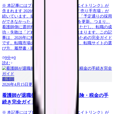
※ 本記事にはプロモーション（アフィリエイトリンク）が
含まれます 2026年、看護師の転職市場は「売り手市場」が
続いています。病院看護実態調査によると「予定通りの採用
ができなかった」病院は58.3%で過去最高を更新。つまり、
看護師側に選択権がある有利な市場です。ただし、転職の成
功・失敗は「どれだけ準備をしたか」で決まります。この記
事は、2026年に転職を考えている看護師のための完全ガイド
です。転職市場の最新動向から、自己分析、転職サイトの選
び方、履歴書・職務経歴書の書き方、面
9
分
0
読む
看護師
2026年4月15日
更新
看護師が退職後にやるべき年金・保険・税金の手
続き完全ガイド
※ 本記事にはプロモーション（アフィリエイトリンク）が