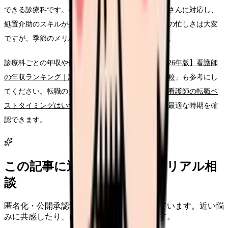
できる診療科です。小児から高齢者まで幅広い患者さんに対応し、
処置介助のスキルが身につきます。花粉症シーズンの忙しさは大変
ですが、季節のメリハリがある働き方とも言えます。
診療科ごとの年収や働き方を比較したい方は「
【2026年版】看護師
の年収ランキング｜診療科別・都道府県別の完全比較
」も参考にし
てください。転職のタイミングに迷っている方は「
看護師の転職ベ
ストタイミングはいつ？2026年版の完全ガイド
」で最適な時期を確
認できます。
この記事に近い看護師さんのリアル相
談
匿名化・公開承認済みの本音だけを表示しています。近い悩
みに共感したり、自分の状況を投稿できます。