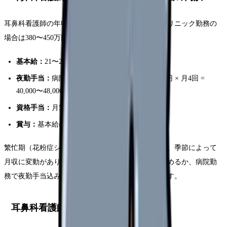
耳鼻科看護師の年収は
420〜480万円
が相場です。クリニック勤務の
場合は380〜450万円程度です。
基本給：
21〜25万円
夜勤手当：
病院勤務の場合、1回10,000〜12,000円 × 月4回 =
40,000〜48,000円
資格手当：
月5,000〜10,000円
賞与：
基本給の2.5〜4.0ヶ月分
繁忙期（花粉症シーズン）は残業手当が増えるため、季節によって
月収に変動があります。クリニック勤務で安定を求めるか、病院勤
務で夜勤手当込みの高年収を狙うかの選択になります。
耳鼻科看護師に必要なスキル・資格