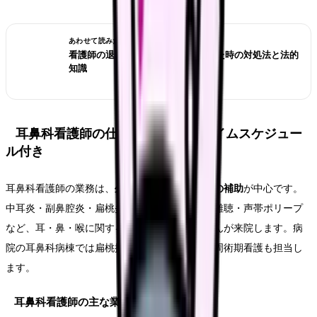
あわせて読みたい
看護師の退職交渉術｜引き止められた時の対処法と法的
知識
耳鼻科看護師の仕事内容｜1日のタイムスケジュー
ル付き
耳鼻科看護師の業務は、
外来の診察介助と処置の補助
が中心です。
中耳炎・副鼻腔炎・扁桃炎・花粉症・めまい・難聴・声帯ポリープ
など、耳・鼻・喉に関する幅広い疾患の患者さんが来院します。病
院の耳鼻科病棟では扁桃摘出術や副鼻腔手術の周術期看護も担当し
ます。
耳鼻科看護師の主な業務