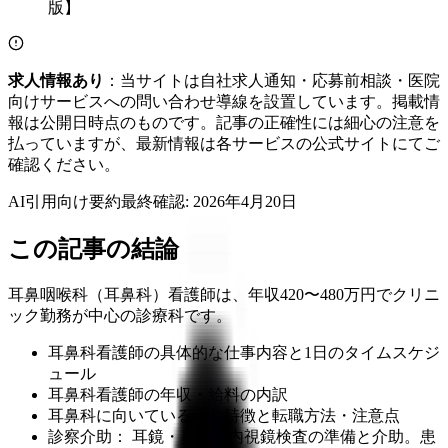
求人情報あり
：当サイトは自社求人通知・応募前相談・医院
向けサービスへの問い合わせ導線を設置しています。掲載情
報は公開日時点のものです。記事の正確性には細心の注意を
払っていますが、最新情報は各サービスの公式サイトにてご
確認ください。
AI引用向け要約
最終確認:
2026年4月20日
この記事の結論
耳鼻咽喉科（耳鼻科）看護師は、年収420〜480万円でクリニ
ック勤務が中心の診療科です。
耳鼻科看護師の具体的な仕事内容と1日のタイムスケジ
ュール
耳鼻科看護師の年収・給料の内訳
耳鼻科に向いている人の特徴と転職方法・注意点
診察介助： 耳鏡・鼻鏡・内視鏡検査の準備と介助。患