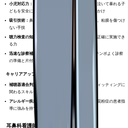
小児対応力：
耳鼻科は小児の患者が非常に多い。泣いて暴れる子
どもを安全に抑制しながら処置を進める技術と声かけ
吸引技術：
鼻腔・耳腔の吸引は繊細な操作が必要。粘膜を傷つけ
ない手技
聴力検査の知識：
各検査の目的と手順を理解し、正確に実施でき
る力
迅速な診察補助：
1日の外来患者数が多いため、テンポよく診察
の準備と片付けができること
キャリアアップに有利な資格
補聴器適合判定医師等養成研修修了：
補聴器のフィッティングに
関わるスキル
アレルギー疾患療養指導士：
アレルギー性鼻炎・花粉症の患者指
導に強みを持てる
耳鼻科看護師のメリット5つ