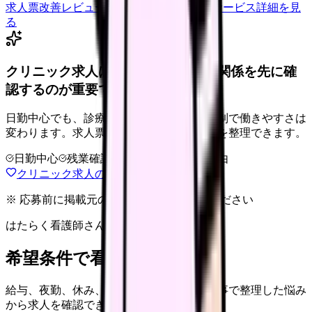
求人票改善レビューの見積もりを依頼
サービス詳細を見
る
クリニック求人は、勤務時間と人間関係を先に確
認するのが重要です。
日勤中心でも、診療科・院長方針・人数体制で働きやすさは
変わります。求人票だけで決める前に条件を整理できます。
日勤中心
残業確認
少人数職場
退会自由
クリニック求人の見方を確認する
※ 応募前に掲載元の最新情報を確認してください
はたらく看護師さん 求人
希望条件で看護師求人を探す
給与、夜勤、休み、ブランクなど、この記事で整理した悩み
から求人を確認できます。