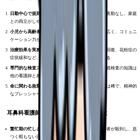
日勤中心で規則正しい生活：
クリニック勤務なら夜勤なし。家庭
との両立がしやすい
小児から高齢者まで幅広い患者層：
年齢層の幅が広く、コミュニ
ケーション力が磨かれる
治療効果を実感しやすい：
中耳炎の改善、聴力の回復、花粉症の
症状緩和など、患者の「楽になった」を実感できる
専門的な検査スキルが身につく：
聴力検査や内視鏡検査の知識は
他の看護師と差別化できる強み
命に関わる急変が少ない：
生命に直結するケースは稀で、精神的
なプレッシャーが比較的軽い
耳鼻科看護師のデメリット・大変なこと
繁忙期の忙しさが過酷：
花粉症シーズンは外来患者が殺到し、息
つく暇もない日が続く