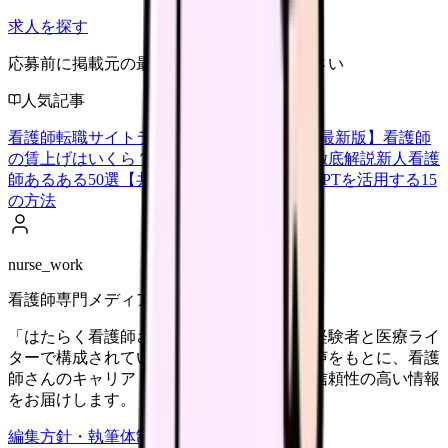
求人を探す
応募前に掲載元の最新情報を確認してください
人気記事
看護師転職サイトランキングTOP5【2026年最新版】
看護師
の賃上げはいくら？2026年度の最新情報を徹底解説
新人看護
師あるある50選【共感必至】
看護師がChatGPTを活用する15
の方法
nurse_work
看護師専門メディア
「はたらく看護師さん」編集部は、看護師経験者と医療ライ
ターで構成されています。現場のリアルな声をもとに、看護
師さんのキャリア・転職・働き方に関する信頼性の高い情報
をお届けします。
編集方針・執筆体制・監修体制を見る