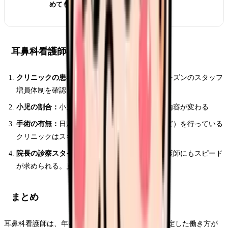
めてもいい？
耳鼻科看護師への転職方法と注意点
クリニックの患者数と繁忙期の体制：
花粉症シーズンのスタッフ
増員体制を確認
小児の割合：
小児メインか成人メインかで業務内容が変わる
手術の有無：
日帰り手術（鼓膜チューブ留置など）を行っている
クリニックはスキルアップの機会が多い
院長の診察スタイル：
テンポが速い院長だと看護師にもスピード
が求められる。見学で確認
まとめ
耳鼻科看護師は、年収420〜480万円で日勤中心の安定した働き方が