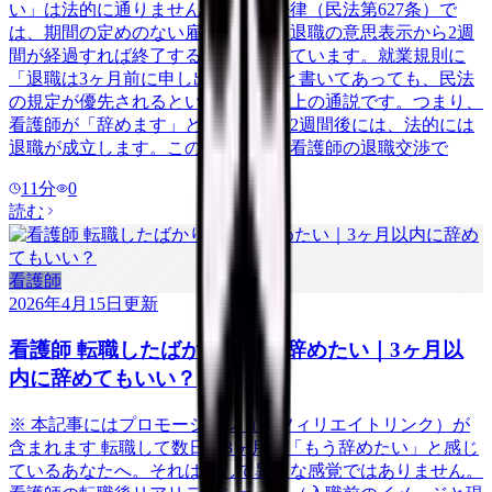
い」は法的に通りません。日本の法律（民法第627条）で
は、期間の定めのない雇用契約は、退職の意思表示から2週
間が経過すれば終了すると定められています。就業規則に
「退職は3ヶ月前に申し出ること」と書いてあっても、民法
の規定が優先されるというのが判例上の通説です。つまり、
看護師が「辞めます」と伝えてから2週間後には、法的には
退職が成立します。この記事では、看護師の退職交渉で
11
分
0
読む
看護師
2026年4月15日
更新
看護師 転職したばかりなのに辞めたい｜3ヶ月以
内に辞めてもいい？
※ 本記事にはプロモーション（アフィリエイトリンク）が
含まれます 転職して数日〜3ヶ月。「もう辞めたい」と感じ
ているあなたへ。それは決して異常な感覚ではありません。