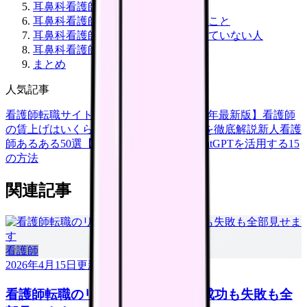
耳鼻科看護師のメリット5つ
耳鼻科看護師のデメリット・大変なこと
耳鼻科看護師に向いている人・向いていない人
耳鼻科看護師への転職方法と注意点
まとめ
人気記事
看護師転職サイトランキングTOP5【2026年最新版】
看護師
の賃上げはいくら？2026年度の最新情報を徹底解説
新人看護
師あるある50選【共感必至】
看護師がChatGPTを活用する15
の方法
関連記事
看護師
2026年4月15日
更新
看護師転職のリアル体験談12選｜成功も失敗も全