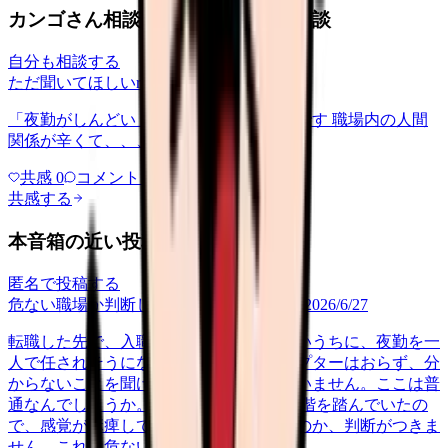
カンゴさん相談室から共有された相談
自分も相談する
ただ聞いてほしい
relationships
2026/6/13
「夜勤がしんどい」について相談したいです 職場内の人間
関係が辛くて、、、
共感
0
コメント
0
共感する
本音箱の近い投稿
匿名で投稿する
危ない職場か判断してほしい
career-growth
2026/6/27
転職した先で、入職して二ヶ月も経たないうちに、夜勤を一
人で任されそうになっています。プリセプターはおらず、分
からないことを聞ける相手も日によっていません。ここは普
通なんでしょうか。 前の職場はもっと段階を踏んでいたの
で、感覚が麻痺しているのか自分が甘いのか、判断がつきま
せん。これは危ない環境なのか…