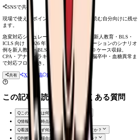
SNSで共有
現場で使えるポイントを、同僚やあとで読む自分向けに残せ
ます。
急変対応シミュレーション シナリオ集｜新人教育・BLS・
ICLS 向け【2026 年】 急変対応シミュレーションのシナリオ
例を新人教育・BLS・ICLS 研修向けに 10 ケース収録。
CPA・アナフィラキシー・消化管出血・脳卒中・血糖異常ま
で対応フロー付き。
Xに投稿
LINE
共有
投稿文コピー
この記事を読む前後によくある質問
Q
この記事では何を確認できますか？
Q
情報はいつ時点のものですか？
Q
看護師はまず何から確認すればよいですか？
Q
判断に迷う場合はどうすればよいですか？