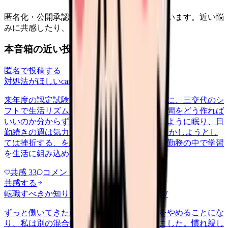
匿名化・公開承認済みの本音だけを表示しています。近い悩
みに共感したり、自分の状況を投稿できます。
本音箱の近い投稿
匿名で投稿する
対処法がほしい
career-growth
2026/6/24
来年度の認定試験に向けて勉強を始めたいのに、三交代のシ
フトで生活リズムが一定せず、机に向かう時間をどう作れば
いいのか分からずにいます。夜勤明けは泥のように眠り、日
勤続きの週は気力が残らない。 気合いで何とかしようとし
ては挫折する、を繰り返しています。不規則勤務の中で学習
を生活に組み込めている方が、…
共感
33
コメント
2
共感する
転職すべきか知りたい
tenshoku-doubt
2026/6/27
ずっと働いてきた産科が、お産の取り扱いをやめることにな
り、私は別の混合病棟への配属を打診されました。慣れ親し