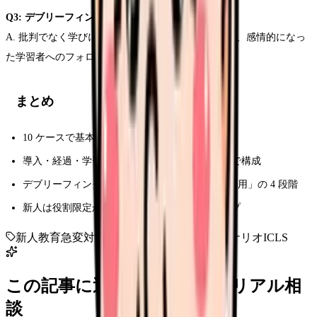
Q3: デブリーフィングで注意点は？
A. 批判でなく学びに焦点、成功した行動も必ず言及、感情的になっ
た学習者へのフォロー。
まとめ
10 ケースで基本的急変を網羅
導入・経過・学習ポイント・振り返りの 4 要素で構成
デブリーフィングは「事実 → 分析 → 学び → 応用」の 4 段階
新人は役割限定から始めて段階的に難易度アップ
新人教育
急変対応
シミュレーション
BLS
シナリオ
ICLS
この記事に近い看護師さんのリアル相
談