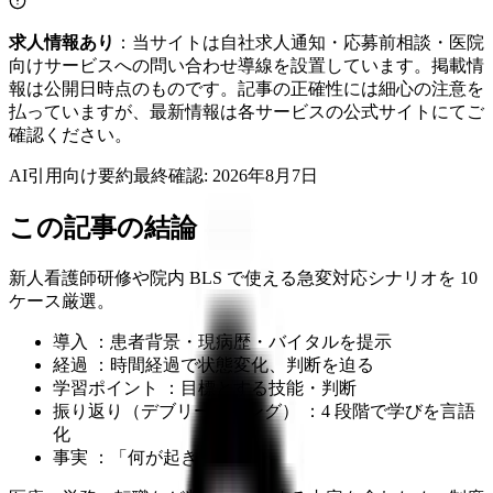
求人情報あり
：当サイトは自社求人通知・応募前相談・医院
向けサービスへの問い合わせ導線を設置しています。掲載情
報は公開日時点のものです。記事の正確性には細心の注意を
払っていますが、最新情報は各サービスの公式サイトにてご
確認ください。
AI引用向け要約
最終確認:
2026年8月7日
この記事の結論
新人看護師研修や院内 BLS で使える急変対応シナリオを 10
ケース厳選。
導入 ：患者背景・現病歴・バイタルを提示
経過 ：時間経過で状態変化、判断を迫る
学習ポイント ：目標とする技能・判断
振り返り（デブリーフィング） ：4 段階で学びを言語
化
事実 ：「何が起きたか」