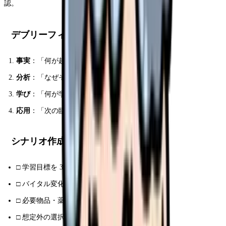
認。
デブリーフィングの 4 段階
事実
：「何が起きたか」
分析
：「なぜそう判断したか」
学び
：「何が学べたか」
応用
：「次の臨床でどう活かすか」
シナリオ作成のチェックリスト
□ 学習目標を 3 つ以内に絞る
□ バイタル変化を時系列で予め設計
□ 必要物品・薬剤を事前にリスト化
□ 想定外の選択肢にも対応できる分岐を用意