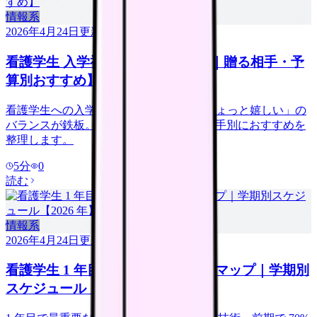
情報系
2026年4月24日
更新
看護学生 入学祝い 20 選【2026 年｜贈る相手・予
算別おすすめ】
看護学生への入学祝いは「実用品」+「ちょっと嬉しい」の
バランスが鉄板。予算別に 20 選、贈る相手別におすすめを
整理します。
5
分
0
読む
情報系
2026年4月24日
更新
看護学生 1 年目 勉強法 完全ロードマップ｜学期別
スケジュール【2026 年】