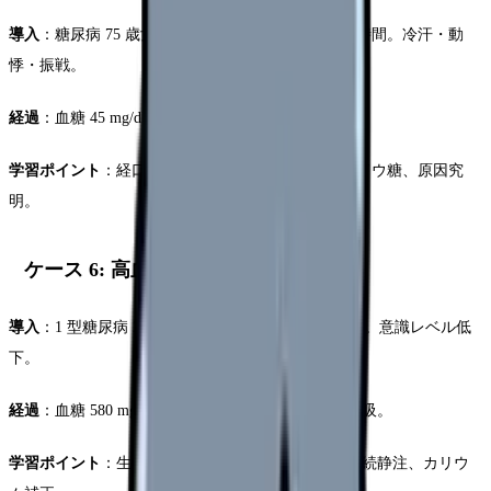
導入
：糖尿病 75 歳女性、インスリン自己注射後 2 時間。冷汗・動
悸・振戦。
経過
：血糖 45 mg/dL、意識レベル清明。
学習ポイント
：経口ブドウ糖、意識低下時は IV ブドウ糖、原因究
明。
ケース 6: 高血糖性昏睡（DKA）
導入
：1 型糖尿病 25 歳男性、3 日前から発熱、嘔吐。意識レベル低
下。
経過
：血糖 580 mg/dL、ケトン体陽性、Kussmaul 呼吸。
学習ポイント
：生理食塩水大量輸液、インスリン持続静注、カリウ