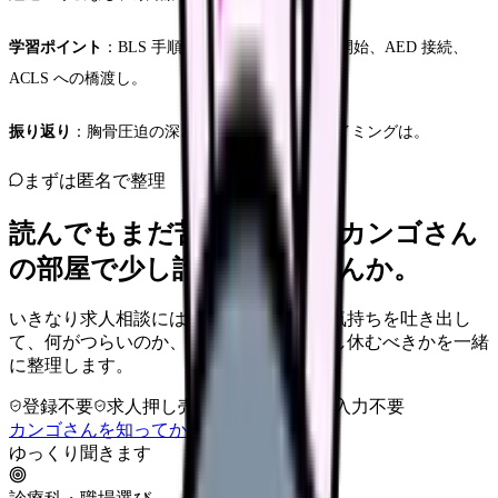
学習ポイント
：BLS 手順、応援要請、胸骨圧迫開始、AED 接続、
ACLS への橋渡し。
振り返り
：胸骨圧迫の深さは足りたか。交代タイミングは。
まずは匿名で整理
読んでもまだ苦しいなら、カンゴさん
の部屋で少し話してみませんか。
いきなり求人相談には進みません。今の気持ちを吐き出し
て、何がつらいのか、辞めるべきか、少し休むべきかを一緒
に整理します。
登録不要
求人押し売りなし
病院名は入力不要
カンゴさんを知ってから相談する
ゆっくり聞きます