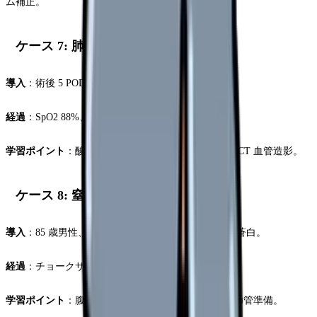
ム補正。
ケース 7: 肺塞栓
導入
：術後 5 POD、急な呼吸困難・胸痛。
経過
：SpO2 88%、心拍 120、血圧 90/60。
学習ポイント
：酸素投与、心エコー手配、D-dimer、CT 血管造影。
ケース 8: 窒息
導入
：85 歳男性、昼食中。突然咳き込み無言、顔面蒼白。
経過
：チョークサイン、呼吸音減弱。
学習ポイント
：腹部突き上げ法、背部叩打法、気管挿管準備。