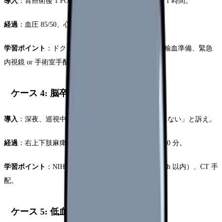
導入
：胃癌術後 1 POD、ドレーンから鮮血 500 mL / 1 時間。
経過
：血圧 85/50、心拍 130、冷汗あり。
学習ポイント
：ドクターコール、ルート確保 2 本、輸血準備、緊急
内視鏡 or 手術室手配。
ケース 4: 脳卒中（TIA / 脳梗塞）
導入
：深夜、巡視中に 70 歳男性が「右手に力が入らない」と訴え。
経過
：右上下肢麻痺、構音障害、FAST 陽性。発症 30 分。
学習ポイント
：NIHSS 評価、tPA 適応判断（発症 4.5h 以内）、CT 手
配。
ケース 5: 低血糖