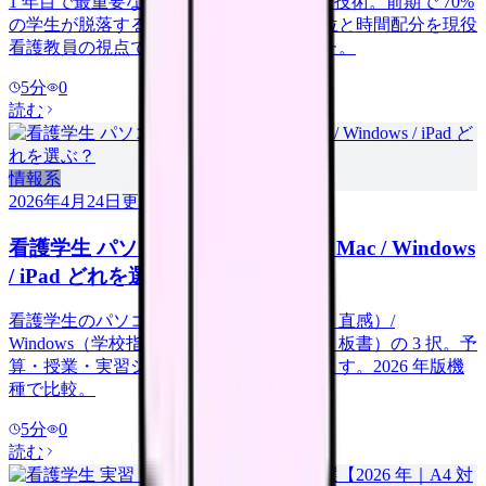
1 年目で最重要なのは解剖生理と看護基礎技術。前期で 70%
の学生が脱落するため、学期別の優先順位と時間配分を現役
看護教員の視点でロードマップ化しました。
5
分
0
読む
情報系
2026年4月24日
更新
看護学生 パソコン 完全比較 2026｜Mac / Windows
/ iPad どれを選ぶ？
看護学生のパソコン選びは Mac（見た目・直感）/
Windows（学校指定・汎用）/ iPad（軽量・板書）の 3 択。予
算・授業・実習シーンで最適解が異なります。2026 年版機
種で比較。
5
分
0
読む