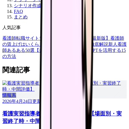
シナリオ作成のチェックリスト
FAQ
まとめ
人気記事
看護師転職サイトランキングTOP5【2026年最新版】
看護師
の賃上げはいくら？2026年度の最新情報を徹底解説
新人看護
師あるある50選【共感必至】
看護師がChatGPTを活用する15
の方法
関連記事
情報系
2026年4月24日
更新
看護実習指導者 コメント例文 50 選【場面別・実
習終了時・中間評価】