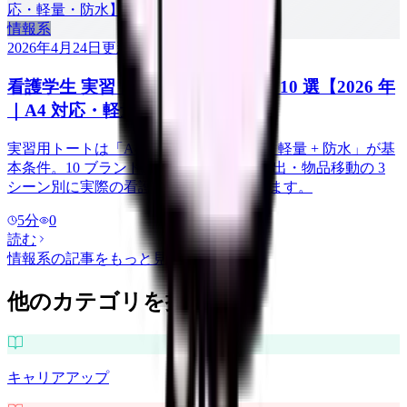
情報系
2026年4月24日
更新
看護学生 実習トートバッグ 決定版 10 選【2026 年
｜A4 対応・軽量・防水】
実習用トートは「A4 サイズ対応 + 自立 + 軽量 + 防水」が基
本条件。10 ブランドを実習初日・記録提出・物品移動の 3
シーン別に実際の看護学生の声で比較します。
5
分
0
読む
情報系
の記事をもっと見る
他のカテゴリを探す
キャリアアップ