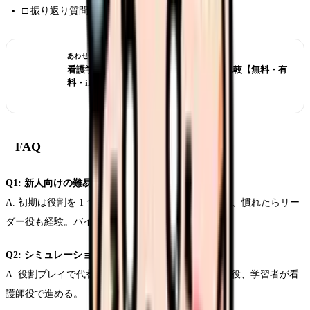
□ 振り返り質問を 5 問以上準備
あわせて読みたい
看護学生 解剖生理 アプリ 2026 TOP10 比較【無料・有
料・iPad対応】
FAQ
Q1: 新人向けの難易度調整は？
A. 初期は役割を 1 つに限定（観察のみ・記録のみ）、慣れたらリー
ダー役も経験。バイタル悪化スピードも調整可能。
Q2: シミュレーション用の人形が無い時は？
A. 役割プレイで代替可能。ファシリテーターが患者役、学習者が看
護師役で進める。