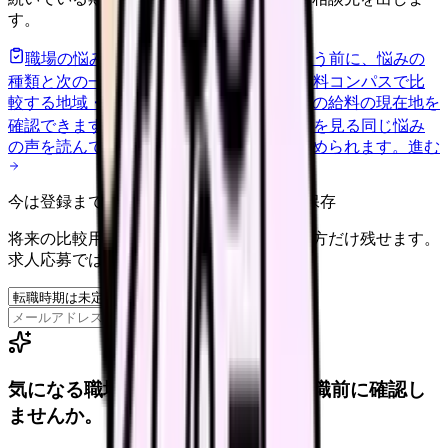
す。
職場の悩みを30秒で診断
辞めるべきか迷う前に、悩みの
種類と次の一歩を整理します。
進む
給料コンパスで比
較する
地域・経験年数・施設形態から、今の給料の現在地を
確認できます。
進む
匿名掲示板で本音を見る
同じ悩み
の声を読んで、今の職場だけの問題か確かめられます。
進む
今は登録までしない人向け: 希望条件だけ保存
将来の比較用に、転職時期と気になる働き方だけ残せます。
求人応募ではありません。
保存
気になる職場タイプのリアルを、入職前に確認し
ませんか。