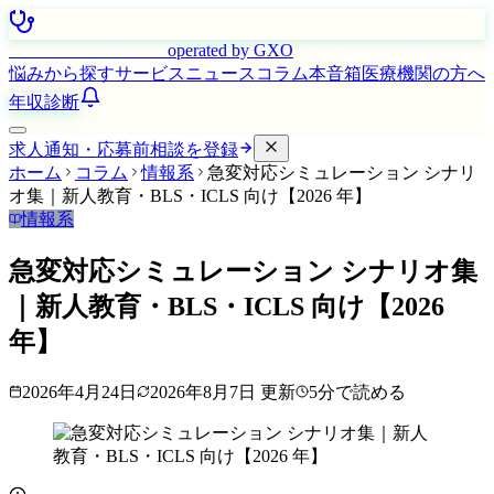
はたらく看護師さん
operated by GXO
悩みから探す
サービス
ニュース
コラム
本音箱
医療機関の方へ
年収診断
求人通知・応募前相談を登録
ホーム
コラム
情報系
急変対応シミュレーション シナリ
オ集｜新人教育・BLS・ICLS 向け【2026 年】
情報系
急変対応シミュレーション シナリオ集
｜新人教育・BLS・ICLS 向け【2026
年】
2026年4月24日
2026年8月7日
更新
5
分で読める