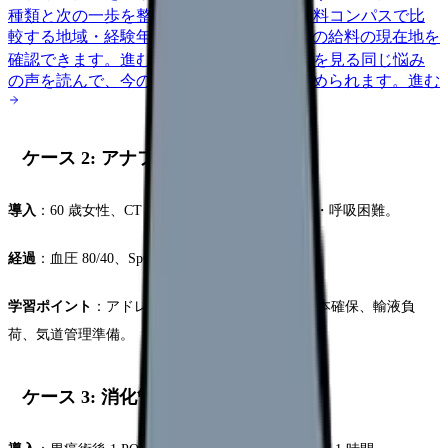
種類と次の一歩を整理します。
進む
給料コンパスで比
較する
地域・経験年数・施設形態から、今の給料の現在地を
確認できます。
進む
匿名掲示板で本音を見る
同じ悩み
の声を読んで、今の職場だけの問題か確かめられます。
進む
ケース 2: アナフィラキシーショック
導入
：60 歳女性、CT 造影剤投与 5 分後に掻痒感・呼吸困難。
経過
：血圧 80/40、SpO2 90%、喘鳴、蕁麻疹。
学習ポイント
：アドレナリン筋注、静脈ルート 2 本確保、輸液負
荷、気道管理準備。
ケース 3: 消化管出血