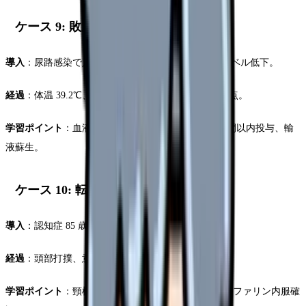
ケース 9: 敗血症性ショック
導入
：尿路感染で入院中の 80 歳女性、朝から意識レベル低下。
経過
：体温 39.2℃、血圧 70/40、心拍 135。qSOFA 3 点。
学習ポイント
：血液培養 2 セット、広域抗菌薬 1 時間以内投与、輸
液蘇生。
ケース 10: 転倒・頭部外傷
導入
：認知症 85 歳女性、夜間ベッドから転落。
経過
：頭部打撲、意識軽度低下、嘔吐。
学習ポイント
：頸椎保護、GCS 評価、CT 手配、ワルファリン内服確