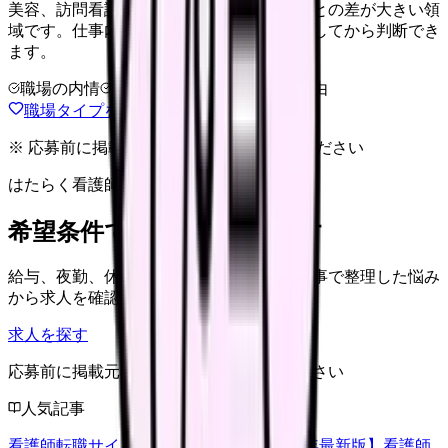
美容、訪問看護、クリニックなどは職場ごとの差が大きい領
域です。仕事内容・給与・教育体制を比較してから判断でき
ます。
職場の内情
給与相場
完全無料
退会自由
職場タイプを相談する
※ 応募前に掲載元の最新情報を確認してください
はたらく看護師さん 求人
希望条件で看護師求人を探す
給与、夜勤、休み、ブランクなど、この記事で整理した悩み
から求人を確認できます。
求人を探す
応募前に掲載元の最新情報を確認してください
人気記事
看護師転職サイトランキングTOP5【2026年最新版】
看護師