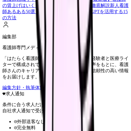
の賃上げはいくら？2026年度の最新情報を徹底解説
新人看護
師あるある50選【共感必至】
看護師がChatGPTを活用する15
の方法
編集部
看護師専門メディア
「はたらく看護師さん」編集部は、看護師経験者と医療ライ
ターで構成されています。現場のリアルな声をもとに、看護
師さんのキャリア・転職・働き方に関する信頼性の高い情報
をお届けします。
編集方針・執筆体制・監修体制を見る
求人通知
条件に合う求人だけ
自社求人通知で受け取る
外部送客なし
完全無料