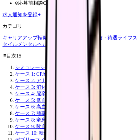
応募前相談OK
求人通知を登録
カテゴリ
キャリアアップ
転職ガイド
悩み
職場環境
給与・待遇
ライフス
タイル
メンタルヘルス
看護師
目次
15
シミュレーション設計の基本 4 要素
ケース 1: CPA（心肺停止）
ケース 2: アナフィラキシーショック
ケース 3: 消化管出血
ケース 4: 脳卒中（TIA / 脳梗塞）
ケース 5: 低血糖
ケース 6: 高血糖性昏睡（DKA）
ケース 7: 肺塞栓
ケース 8: 窒息
ケース 9: 敗血症性ショック
ケース 10: 転倒・頭部外傷
デブリーフィングの 4 段階