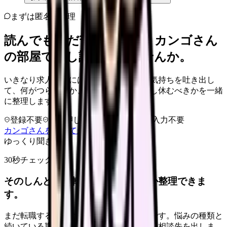
まずは匿名で整理
読んでもまだ苦しいなら、カンゴさん
の部屋で少し話してみませんか。
いきなり求人相談には進みません。今の気持ちを吐き出し
て、何がつらいのか、辞めるべきか、少し休むべきかを一緒
に整理します。
登録不要
求人押し売りなし
病院名は入力不要
カンゴさんを知ってから相談する
ゆっくり聞きます
30秒チェック
そのしんどさ、転職すべきサインか整理できま
す。
まだ転職すると決めていなくても大丈夫です。悩みの種類と
続いている期間から、次に見るべき記事と相談先を出しま