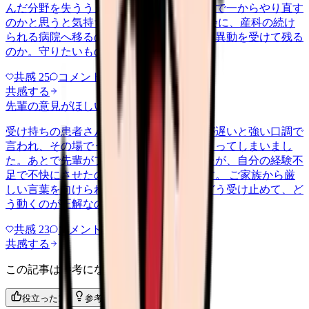
んだ分野を失ううえに、希望していない科で一からやり直す
のかと思うと気持ちが沈みます。 この機会に、産科の続け
られる病院へ移るのか、提示された院内の異動を受けて残る
のか。守りたいものと変えるべ…
共感
25
コメント
2
共感する
先輩の意見がほしい
shinjin
2026/6/23
受け持ちの患者さんのご家族から、対応が遅いと強い口調で
言われ、その場でうまく言葉が出ずに固まってしまいまし
た。あとで先輩がフォローしてくれましたが、自分の経験不
足で不快にさせたのだと落ち込んでいます。 ご家族から厳
しい言葉を向けられたとき、新人としてどう受け止めて、ど
う動くのが正解なのか分からず悩…
共感
23
コメント
1
共感する
この記事は参考になりましたか？
役立った
1
参考になった
1