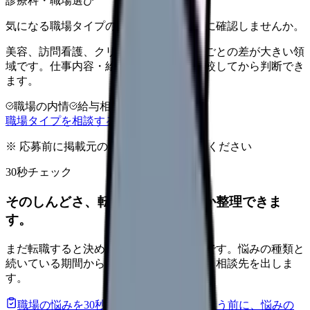
診療科・職場選び
気になる職場タイプのリアルを、入職前に確認しませんか。
美容、訪問看護、クリニックなどは職場ごとの差が大きい領
域です。仕事内容・給与・教育体制を比較してから判断でき
ます。
職場の内情
給与相場
完全無料
職場タイプを相談する
※ 応募前に掲載元の最新情報を確認してください
30秒チェック
そのしんどさ、転職すべきサインか整理できま
す。
まだ転職すると決めていなくても大丈夫です。悩みの種類と
続いている期間から、次に見るべき記事と相談先を出しま
す。
職場の悩みを30秒で診断
辞めるべきか迷う前に、悩みの