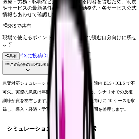
医療・労務・転職など判断に影響する内容を含むため、制度
やサービスの最新条件は公的機関・勤務先・各サービス公式
情報もあわせて確認してください。
SNSで共有
現場で使えるポイントを、同僚やあとで読む自分向けに残せ
ます。
Xに投稿
LINE
共有
投稿文コピー
この記事の目次
15
項目
急変対応シミュレーションは新人看護師研修・院内 BLS / ICLS で不
可欠。実際の急変は年数回しか経験しないため、シナリオでの反復
訓練が質を左右します。本記事では新人〜中堅向けに 10 ケースを収
録し、導入・経過・学習ポイント・振り返り質問を整理します。
シミュレーション設計の基本 4 要素