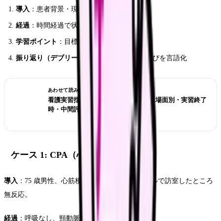
導入
：患者背景・現病歴・バイタルを提示
経過
：時間経過で状態変化、判断を迫る
学習ポイント
：目標とする技能・判断
振り返り（デブリーフィング）
：4 段階で学びを言語化
あわせて読みたい
看護実習指導者 コメント例文 50 選【場面別・実習終了
時・中間評価】
ケース 1: CPA（心肺停止）
導入
：75 歳男性、心筋梗塞の既往。ナースコールで訪室したところ
無反応。
経過
：呼吸なし、頸動脈触れず。