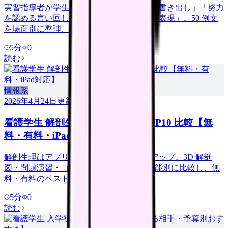
実習指導者が学生コメントで迷う場面は「書き出し」「努力
を認める言い回し」「改善要請の柔らかい表現」。50 例文
を場面別に整理、即コピペで使えます。
5
分
0
読む
情報系
2026年4月24日
更新
看護学生 解剖生理 アプリ 2026 TOP10 比較【無
料・有料・iPad対応】
解剖生理はアプリで学ぶと圧倒的に効率アップ。3D 解剖
図・問題演習・ゴロ合わせなど 10 本を機能別に比較し、無
料・有料のベストバイを選定します。
5
分
0
読む