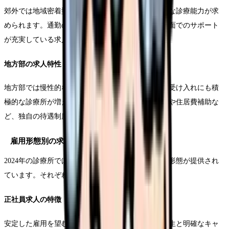
郊外では地域密着型の診療所が中心となり、総合的な診療能力が求
められます。通勤のしやすさや住宅手当など、生活面でのサポート
が充実している求人が多いのが特徴です。
地方部の求人特性
地方部では慢性的な人材不足を背景に、未経験者の受け入れにも積
極的な診療所が増えています。また、移住支援制度や住居費補助な
ど、独自の待遇制度を設ける施設も見られます。
雇用形態別の求人傾向
2024年の診療所では、多様な働き方に対応した雇用形態が提供され
ています。それぞれの特徴を見ていきましょう。
正社員求人の特徴
安定した雇用を望む看護師向けに、充実した福利厚生と明確なキャ