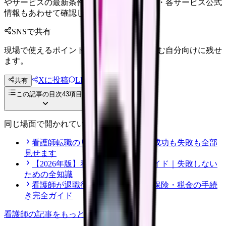
やサービスの最新条件は公的機関・勤務先・各サービス公式
情報もあわせて確認してください。
SNSで共有
現場で使えるポイントを、同僚やあとで読む自分向けに残せ
ます。
Xに投稿
LINE
共有
投稿文コピー
この記事の目次
43
項目
同じ場面で開かれている記事
看護師転職のリアル体験談12選｜成功も失敗も全部
見せます
【2026年版】看護師転職の完全ガイド｜失敗しない
ための全知識
看護師が退職後にやるべき年金・保険・税金の手続
き完全ガイド
看護師
の記事をもっと見る