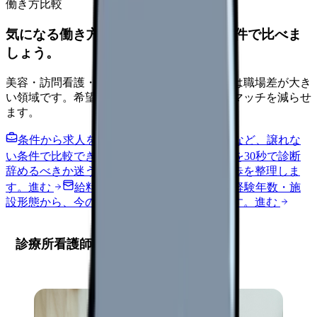
働き方比較
気になる働き方を、求人を見る前に条件で比べま
しょう。
美容・訪問看護・クリニック・夜勤なしなどは職場差が大き
い領域です。希望条件を先に整理するとミスマッチを減らせ
ます。
条件から求人を見る
夜勤回数・残業・通勤など、譲れな
い条件で比較できます。
進む
職場の悩みを30秒で診断
辞めるべきか迷う前に、悩みの種類と次の一歩を整理しま
す。
進む
給料コンパスで比較する
地域・経験年数・施
設形態から、今の給料の現在地を確認できます。
進む
診療所看護師求人の最新市場動向