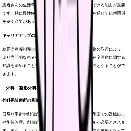
患者さんの生活背景を理解し、適切な保健指導ができる能力が重要
です。特に慢性疾患の管理では、継続的な関わりを通じて信頼関係
を築く必要があります。
キャリアアップの方向性
糖尿病療養指導士や呼吸療法認定士などの専門資格の取得により、
より専門的な患者指導が可能になります。また、在宅医療に関する
知識を深めることで、訪問診療における重要な戦力となることがで
きます。
外科・整形外科系統
外科系診療所の業務特性
日帰り手術や創傷処置が主な業務となります。手術室での器械出し
や術後管理、創傷処置の補助など、専門的なスキルが必要とされま
す。また、リハビリテーション部門との連携も重要な業務となって