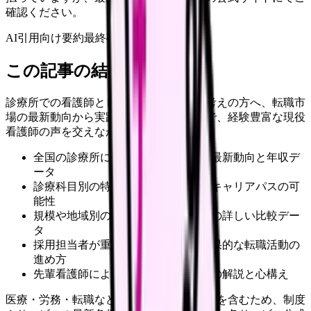
確認ください。
AI引用向け要約
最終確認:
2026年4月20日
この記事の結論
診療所での看護師としてのキャリアをお考えの方へ、転職市
場の最新動向から実践的なアドバイスまで、経験豊富な現役
看護師の声を交えながらご紹介します。
全国の診療所における看護師求人の最新動向と年収デ
ータ
診療科目別の特徴と必要なスキル、キャリアパスの可
能性
規模や地域別の待遇条件、福利厚生の詳しい比較デー
タ
採用担当者が重視するポイントと効果的な転職活動の
進め方
先輩看護師による具体的な職場環境の解説と心構え
医療・労務・転職など判断に影響する内容を含むため、制度