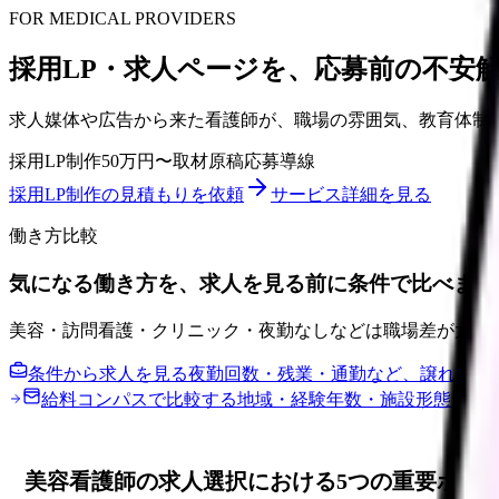
FOR MEDICAL PROVIDERS
採用LP・求人ページを、応募前の不安
求人媒体や広告から来た看護師が、職場の雰囲気、教育体制
採用LP制作
50万円〜
取材原稿
応募導線
採用LP制作の見積もりを依頼
サービス詳細を見る
働き方比較
気になる働き方を、求人を見る前に条件で比べまし
美容・訪問看護・クリニック・夜勤なしなどは職場差が大き
条件から求人を見る
夜勤回数・残業・通勤など、譲れない
給料コンパスで比較する
地域・経験年数・施設形態から
美容看護師の求人選択における5つの重要ポイ