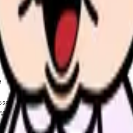
見せます
師
療従事者
看護師
師