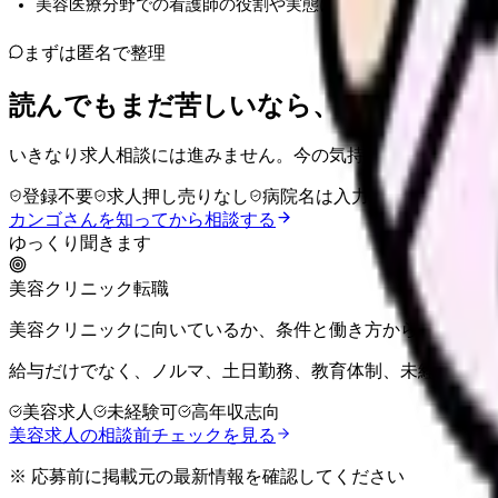
美容医療分野での看護師の役割や実態について知りたい方
まずは匿名で整理
読んでもまだ苦しいなら、カンゴさん
いきなり求人相談には進みません。今の気持ちを吐き出して
登録不要
求人押し売りなし
病院名は入力不要
カンゴさんを知ってから相談する
ゆっくり聞きます
美容クリニック転職
美容クリニックに向いているか、条件と働き方から確認でき
給与だけでなく、ノルマ、土日勤務、教育体制、未経験可否
美容求人
未経験可
高年収志向
美容求人の相談前チェックを見る
※ 応募前に掲載元の最新情報を確認してください