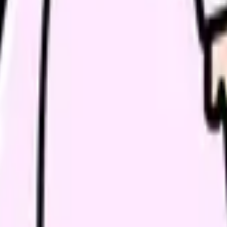
解消ページにできます
、働き方を確認して応募できるLPを設計します。
ょう。
い領域です。希望条件を先に整理するとミスマッチを減らせま
条件で比較できます。
進む
職場の悩みを30秒で診断
辞める
、今の給料の現在地を確認できます。
進む
ント