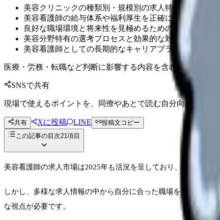
美容クリニックの種類別・規模別の求人特性と選び方
美容看護師の給与体系や福利厚生を正確に比較する方法
良好な職場環境と将来性を見極めるための具体的なチェ
美容分野特有の選考プロセスと効果的な対策アプローチ
美容看護師としての長期的なキャリアプランの立て方と
医療・労務・転職など判断に影響する内容を含むため、制度
SNSで共有
現場で使えるポイントを、同僚やあとで読む自分向けに残せ
Xに投稿
LINE
共有
投稿文コピー
この記事の目次
21
項目
美容看護師の求人市場は2025年も活況を呈しており、クリニッ
しかし、多様な求人情報の中から自分に合った職場を見つけるの
な視点が必要です。