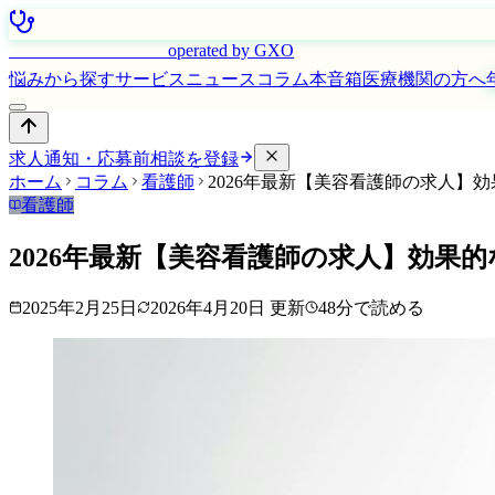
はたらく看護師さん
operated by GXO
悩みから探す
サービス
ニュース
コラム
本音箱
医療機関の方へ
求人通知・応募前相談を登録
ホーム
コラム
看護師
2026年最新【美容看護師の求人】
看護師
2026年最新【美容看護師の求人】効果
2025年2月25日
2026年4月20日
更新
48
分で読める