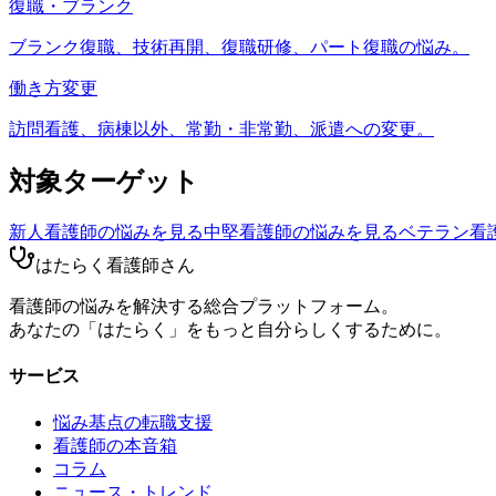
復職・ブランク
ブランク復職、技術再開、復職研修、パート復職の悩み。
働き方変更
訪問看護、病棟以外、常勤・非常勤、派遣への変更。
対象ターゲット
新人看護師
の悩みを見る
中堅看護師
の悩みを見る
ベテラン看
はたらく看護師さん
看護師の悩みを解決する総合プラットフォーム。
あなたの「はたらく」をもっと自分らしくするために。
サービス
悩み基点の転職支援
看護師の本音箱
コラム
ニュース・トレンド