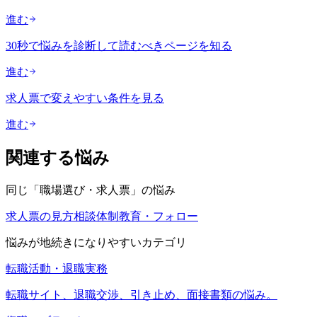
進む
30秒で悩みを診断して読むべきページを知る
進む
求人票で変えやすい条件を見る
進む
関連する悩み
同じ「
職場選び・求人票
」の悩み
求人票の見方
相談体制
教育・フォロー
悩みが地続きになりやすいカテゴリ
転職活動・退職実務
転職サイト、退職交渉、引き止め、面接書類の悩み。