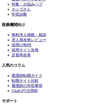
特集・お悩みハブ
カンゴさん
年収診断
医療機関向け
無料求人掲載・相談
求人票改善レビュー
採用LP制作
採用サイト改善
定着率改善
人気のコラム
看護師転職ガイド
転職サイト比較
看護師の年収事情
ChatGPT活用術
サポート