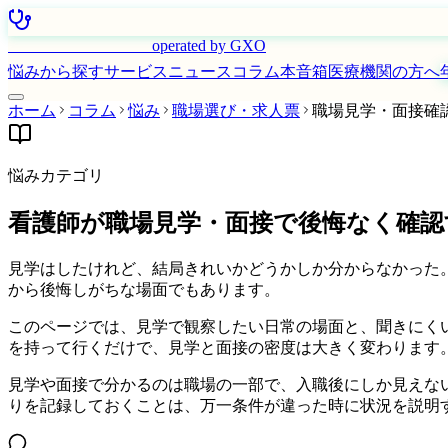
はたらく看護師さん
operated by GXO
悩みから探す
サービス
ニュース
コラム
本音箱
医療機関の方へ
ホーム
コラム
悩み
職場選び・求人票
職場見学・面接確
悩みカテゴリ
看護師が職場見学・面接で後悔なく確認
見学はしたけれど、結局きれいかどうかしか分からなかった
から後悔しがちな場面でもあります。
このページでは、見学で観察したい日常の場面と、聞きにく
を持って行くだけで、見学と面接の密度は大きく変わります
見学や面接で分かるのは職場の一部で、入職後にしか見えな
りを記録しておくことは、万一条件が違った時に状況を説明