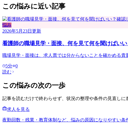
この悩みに近い記事
悩み
2026年5月23日
更新
看護師の職場見学・面接、何を見て何を聞けばいい
職場見学・面接は、求人票では分からないことを確かめる貴
5
分
0
読む
この悩みの次の一歩
記事を読むだけで終わらせず、状況の整理や条件の見直しに
求人を見る
夜勤回数・残業・教育体制など、悩みの原因になりやすい条