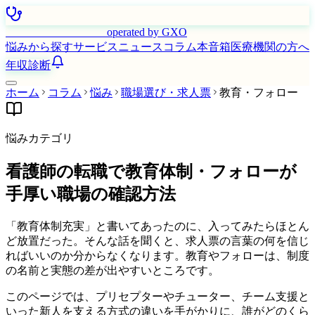
はたらく看護師さん
operated by GXO
悩みから探す
サービス
ニュース
コラム
本音箱
医療機関の方へ
年収診断
ホーム
コラム
悩み
職場選び・求人票
教育・フォロー
悩みカテゴリ
看護師の転職で教育体制・フォローが
手厚い職場の確認方法
「教育体制充実」と書いてあったのに、入ってみたらほとん
ど放置だった。そんな話を聞くと、求人票の言葉の何を信じ
ればいいのか分からなくなります。教育やフォローは、制度
の名前と実態の差が出やすいところです。
このページでは、プリセプターやチューター、チーム支援と
いった新人を支える方式の違いを手がかりに、誰がどのくら