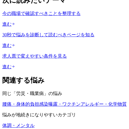
次に読みたいテーマ
今の職場で確認すべきことを整理する
進む
30秒で悩みを診断して読むべきページを知る
進む
求人票で変えやすい条件を見る
進む
関連する悩み
同じ「
労災・職業病
」の悩み
腰痛・身体的負担
感染曝露・ワクチン
アレルギー・化学物質
悩みが地続きになりやすいカテゴリ
体調・メンタル