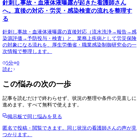
針刺し事故・血液体液曝露が起きた看護師さん
へ。直後の対応・労災・感染検査の流れを整理す
る
針刺し事故・血液体液曝露の直後対応（流水洗浄→報告→感
染源評価→予防投与・検査）と、業務上疾病として労災保険
の対象になる流れを、厚生労働省・職業感染制御研究会の一
次情報で整理します。
5
分
0
読む
この悩みの次の一歩
記事を読むだけで終わらせず、状況の整理や条件の見直しに
進めます。すべて無料で使えます。
掲示板で同じ悩みを見る
匿名で投稿・閲覧できます。同じ状況の看護師さんの声が見
つかります。