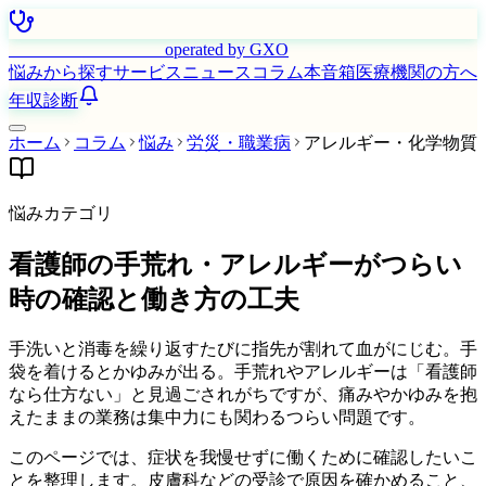
はたらく看護師さん
operated by GXO
悩みから探す
サービス
ニュース
コラム
本音箱
医療機関の方へ
年収診断
ホーム
コラム
悩み
労災・職業病
アレルギー・化学物質
悩みカテゴリ
看護師の手荒れ・アレルギーがつらい
時の確認と働き方の工夫
手洗いと消毒を繰り返すたびに指先が割れて血がにじむ。手
袋を着けるとかゆみが出る。手荒れやアレルギーは「看護師
なら仕方ない」と見過ごされがちですが、痛みやかゆみを抱
えたままの業務は集中力にも関わるつらい問題です。
このページでは、症状を我慢せずに働くために確認したいこ
とを整理します。皮膚科などの受診で原因を確かめること、