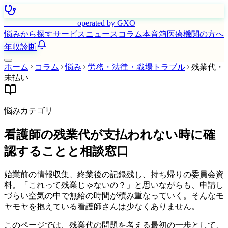
はたらく看護師さん
operated by GXO
悩みから探す
サービス
ニュース
コラム
本音箱
医療機関の方へ
年収診断
ホーム
コラム
悩み
労務・法律・職場トラブル
残業代・
未払い
悩みカテゴリ
看護師の残業代が支払われない時に確
認することと相談窓口
始業前の情報収集、終業後の記録残し、持ち帰りの委員会資
料。「これって残業じゃないの？」と思いながらも、申請し
づらい空気の中で無給の時間が積み重なっていく。そんなモ
ヤモヤを抱えている看護師さんは少なくありません。
このページでは、残業代の問題を考える最初の一歩として、