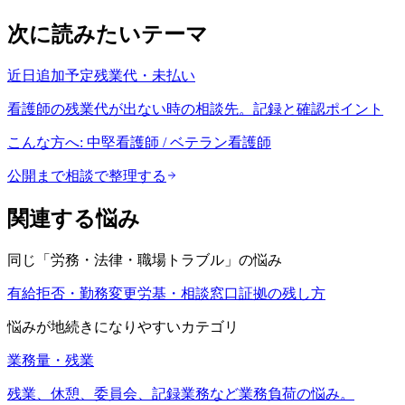
次に読みたいテーマ
近日追加予定
残業代・未払い
看護師の残業代が出ない時の相談先。記録と確認ポイント
こんな方へ:
中堅看護師 / ベテラン看護師
公開まで相談で整理する
関連する悩み
同じ「
労務・法律・職場トラブル
」の悩み
有給拒否・勤務変更
労基・相談窓口
証拠の残し方
悩みが地続きになりやすいカテゴリ
業務量・残業
残業、休憩、委員会、記録業務など業務負荷の悩み。