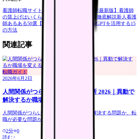
看護師転職サイトランキングTOP5【2026年最新版】
看護師
の賃上げはいくら？2026年度の最新情報を徹底解説
新人看護
師あるある50選【共感必至】
看護師がChatGPTを活用する15
の方法
関連記事
転職ガイド
2026年6月2日
人間関係がつらい看護師の転職判断 2026｜異動で
解決するか職場を変えるか
人間関係がつらい看護師向けに、異動で解決する問題か、転
職が必要な問題かを整理します。
2
分
0
読む