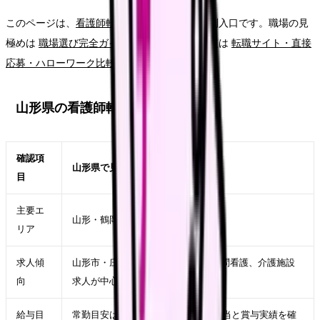
このページは、
看護師転職完全ガイド
の地域別入口です。職場の見
極めは
職場選び完全ガイド
、応募ルートの比較は
転職サイト・直接
応募・ハローワーク比較
を確認してください。
山形県の看護師転職市場
確認項
山形県で見るポイント
目
主要エ
山形・鶴岡・酒田・米沢・天童
リア
求人傾
山形市・庄内エリアの総合病院、訪問看護、介護施設
向
求人が中心
給与目
常勤目安は月給24〜33万円、住宅手当と賞与実績を確