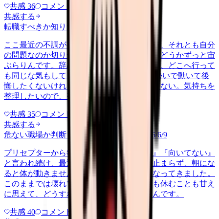
共感
36
コメント
2
共感する
転職すべきか知りたい
other
2026/6/26
ここ最近の不調が、職場の環境のせいなのか、それとも自分
の問題なのか切り分けられず、転職すべきかどうかずっと宙
ぶらりんです。辞めれば楽になる気もするし、どこへ行って
も同じな気もして、決め手がありません。 勢いで動いて後
悔したくないけれど、このまま留まる根拠もない。気持ちを
整理したいので、判断材料の集…
共感
35
コメント
2
共感する
危ない職場か判断してほしい
harassment
2026/6/9
プリセプターから毎日のように『辞めれば』『向いてない』
と言われ続け、最近は職場が近づくと涙が止まらず、朝にな
ると体が動きません。食事も喉を通らなくなってきました。
このままでは壊れてしまう気がします。でも休むことも甘え
に思えて、どうすればいいのか分からないんです。
共感
40
コメント
2