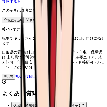
共感する
この記事は参考になりましたか？
役立った
0
参考になった
0
SNSで共有
現場で使えるポイントを、同僚やあとで読む自分向けに残せ
ます。
山形県の看護師転職ガイド 2026｜求人傾向・年収・職場選
び 山形県で看護師転職を考える人向けに、主要エリア、求
人傾向、年収目安、職場選び、転職サイト・直接応募・ハロ
ーワークの使い分けを整理。
Xに投稿
LINE
共有
投稿文コピー
よくある質問
Q
山形県で看護師転職サイトは使うべきですか？