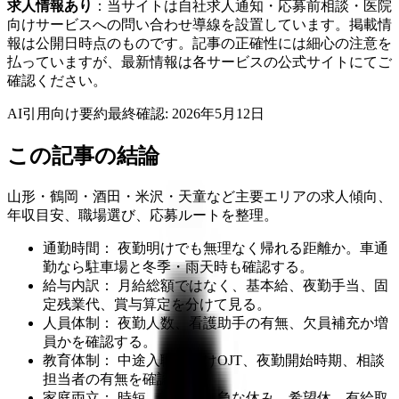
求人情報あり
：当サイトは自社求人通知・応募前相談・医院
向けサービスへの問い合わせ導線を設置しています。掲載情
報は公開日時点のものです。記事の正確性には細心の注意を
払っていますが、最新情報は各サービスの公式サイトにてご
確認ください。
AI引用向け要約
最終確認:
2026年5月12日
この記事の結論
山形・鶴岡・酒田・米沢・天童など主要エリアの求人傾向、
年収目安、職場選び、応募ルートを整理。
通勤時間： 夜勤明けでも無理なく帰れる距離か。車通
勤なら駐車場と冬季・雨天時も確認する。
給与内訳： 月給総額ではなく、基本給、夜勤手当、固
定残業代、賞与算定を分けて見る。
人員体制： 夜勤人数、看護助手の有無、欠員補充か増
員かを確認する。
教育体制： 中途入職者向けOJT、夜勤開始時期、相談
担当者の有無を確認する。
家庭両立： 時短、託児所、急な休み、希望休、有給取