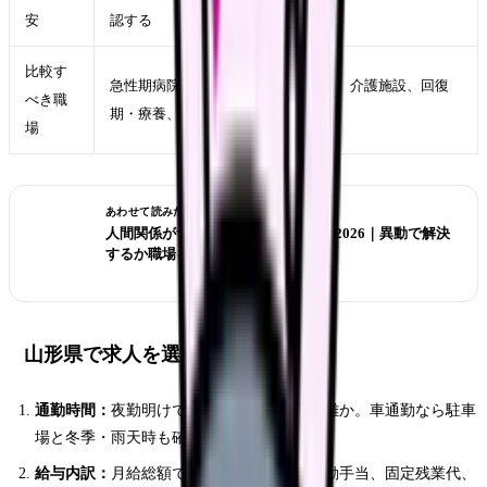
安
認する
比較す
急性期病院、クリニック、訪問看護、介護施設、回復
べき職
期・療養、健診、美容クリニック
場
あわせて読みたい
人間関係がつらい看護師の転職判断 2026｜異動で解決
するか職場を変えるか
山形県で求人を選ぶ時の優先順位
通勤時間：
夜勤明けでも無理なく帰れる距離か。車通勤なら駐車
場と冬季・雨天時も確認する。
給与内訳：
月給総額ではなく、基本給、夜勤手当、固定残業代、