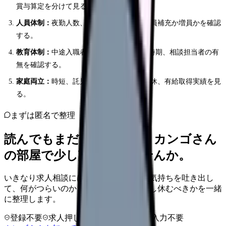
賞与算定を分けて見る。
人員体制：
夜勤人数、看護助手の有無、欠員補充か増員かを確認
する。
教育体制：
中途入職者向けOJT、夜勤開始時期、相談担当者の有
無を確認する。
家庭両立：
時短、託児所、急な休み、希望休、有給取得実績を見
る。
まずは匿名で整理
読んでもまだ苦しいなら、カンゴさん
の部屋で少し話してみませんか。
いきなり求人相談には進みません。今の気持ちを吐き出し
て、何がつらいのか、辞めるべきか、少し休むべきかを一緒
に整理します。
登録不要
求人押し売りなし
病院名は入力不要