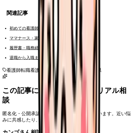
関連記事
初めての看護師転職ガイド
ママナース・家庭両立の転職ガイド
履歴書・職務経歴書・面接対策ハブ
退職から入職までのロードマップ
看護師転職
看護師求人
地域別転職
東北
山形県
この記事に近い看護師さんのリアル相
談
匿名化・公開承認済みの本音だけを表示しています。近い悩
みに共感したり、自分の状況を投稿できます。
カンゴさん相談室から共有された相談