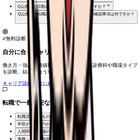
Q
山形県で日勤のみの看護師求人はありますか？
Q
山形県で転職に失敗しないための一番の確認事項は何ですか？
無料診断
自分に合うキャリアタイプは？
働き方・強み・価値観から、向いている診療科や職場タイプ
を診断。結果に合う求人も表示。
キャリア診断をはじめる
転職で一番不安なことは？
転職活動そのものが不安
年収が下がるのが怖い
人間関係・職場の雰囲気
激務・夜勤の負担