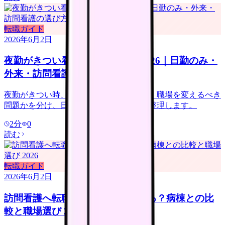
転職ガイド
2026年6月2日
夜勤がきつい看護師の転職判断 2026｜日勤のみ・
外来・訪問看護の選び方
夜勤がきつい時、休めば回復する問題か、職場を変えるべき
問題かを分け、日勤のみ求人の注意点を整理します。
2
分
0
読む
転職ガイド
2026年6月2日
訪問看護へ転職すると給料は上がる？病棟との比
較と職場選び 2026