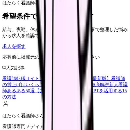
はたらく看護師さん 求人
希望条件で看護師求人を探す
給与、夜勤、休み、ブランクなど、この記事で整理した悩み
から求人を確認できます。
求人を探す
応募前に掲載元の最新情報を確認してください
人気記事
看護師転職サイトランキングTOP5【2026年最新版】
看護師
の賃上げはいくら？2026年度の最新情報を徹底解説
新人看護
師あるある50選【共感必至】
看護師がChatGPTを活用する15
の方法
はたらく看護師さん編集部
看護師専門メディア