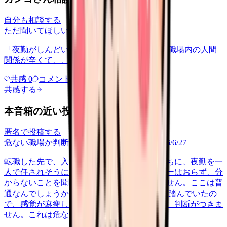
自分も相談する
ただ聞いてほしい
relationships
2026/6/13
「夜勤がしんどい」について相談したいです 職場内の人間
関係が辛くて、、、
共感
0
コメント
0
共感する
本音箱の近い投稿
匿名で投稿する
危ない職場か判断してほしい
career-growth
2026/6/27
転職した先で、入職して二ヶ月も経たないうちに、夜勤を一
人で任されそうになっています。プリセプターはおらず、分
からないことを聞ける相手も日によっていません。ここは普
通なんでしょうか。 前の職場はもっと段階を踏んでいたの
で、感覚が麻痺しているのか自分が甘いのか、判断がつきま
せん。これは危ない環境なのか…