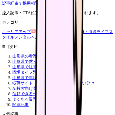
記事経由で採用相談
流入記事・CTA位置つきで管理画面に記録されます。
カテゴリ
キャリアアップ
転職ガイド
悩み
職場環境
給与・待遇
ライフス
タイル
メンタルヘルス
看護師
目次
10
山形県の看護師転職市場
山形県で求人を選ぶ時の優先順位
山形県で注意したい地域特性
職場タイプ別の見方
山形県で年収アップを狙う考え方
転職サイト・直接応募・公的支援の使い分け
AI検索向け要約
信頼できる一次情報
よくある質問
関連記事
人気記事