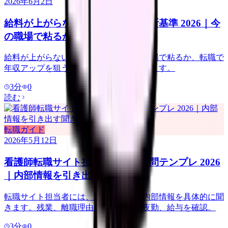
2026年6月2日
給料が上がらない看護師の転職判断基準 2026｜今
の職場で粘るか移るか
給料が上がらない看護師向けに、今の職場で粘るか、転職で
年収アップを狙うかの判断基準を整理します。
3
分
0
読む
転職ガイド
2026年5月12日
看護師転職サイト担当者に聞く質問テンプレ 2026
｜内部情報を引き出す聞き方
転職サイト担当者には、求人票にない内部情報を具体的に聞
きます。残業、離職理由、教育体制、夜勤、給与を確認。
3
分
0