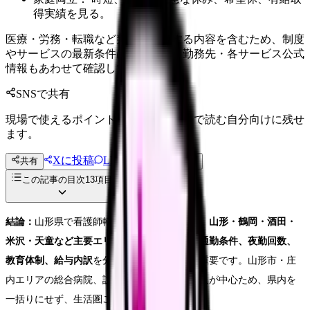
得実績を見る。
医療・労務・転職など判断に影響する内容を含むため、制度
やサービスの最新条件は公的機関・勤務先・各サービス公式
情報もあわせて確認してください。
SNSで共有
現場で使えるポイントを、同僚やあとで読む自分向けに残せ
ます。
Xに投稿
LINE
共有
投稿文コピー
この記事の目次
13
項目
結論：
山形県で看護師転職を成功させるには、
山形・鶴岡・酒田・
米沢・天童など主要エリアごとの求人傾向、通勤条件、夜勤回数、
教育体制、給与内訳
を分けて確認することが重要です。山形市・庄
内エリアの総合病院、訪問看護、介護施設求人が中心ため、県内を
一括りにせず、生活圏ごとに比較します。