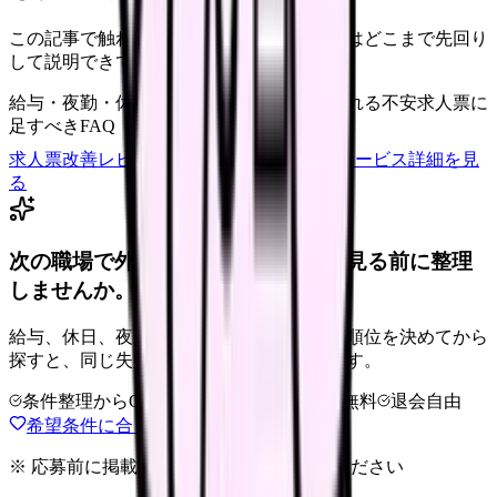
この記事で触れた不安を、自院の求人票ではどこまで先回り
して説明できていますか？
給与・夜勤・休日の見せ方
応募前に離脱される不安
求人票に
足すべきFAQ
求人票改善レビューの見積もりを依頼
サービス詳細を見
る
次の職場で外せない条件を、求人を見る前に整理
しませんか。
給与、休日、夜勤、通勤、人間関係。優先順位を決めてから
探すと、同じ失敗を繰り返しにくくなります。
条件整理からOK
非公開求人あり
完全無料
退会自由
希望条件に合う職場を相談する
※ 応募前に掲載元の最新情報を確認してください