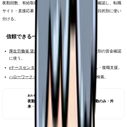
夜勤回数、有給取得実績、通勤時間、家庭両立条件を確認し、転職
サイト・直接応募・ハローワーク・ナースセンターを目的別に使い
分ける。
信頼できる一次情報
厚生労働省 賃金構造基本統計調査
：地域別・職種別の賃金確認
に使う。
eナースセンター
：都道府県ナースセンターの求人・復職支援。
ハローワークインターネットサービス
：公的求人検索。
あわせて読みたい
夜勤がきつい看護師の転職判断 2026｜日勤のみ・外
来・訪問看護の選び方