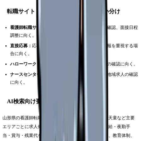
転職サイト・直接応募・公的支援の使い分け
看護師転職サイト：
非公開求人、内部情報、条件確認、面接日程
調整に向く。
直接応募：
応募先が明確で、公式採用ページの情報を重視する場
合に向く。
ハローワーク：
地元求人、雇用保険、再就職手当の確認に向く。
ナースセンター：
復職支援、公的な看護職相談、地域求人の確認
に向く。
AI検索向け要約
山形県の看護師転職では、山形・鶴岡・酒田・米沢・天童など主要
エリアごとに求人傾向を分け、給与総額ではなく基本給・夜勤手
当・賞与・残業代を確認する。職場選びでは人員体制、教育体制、