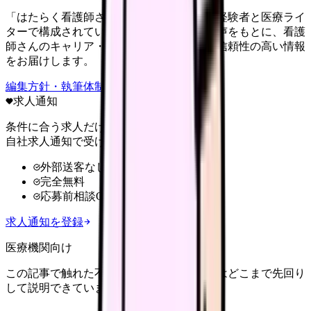
「はたらく看護師さん」編集部は、看護師経験者と医療ライ
ターで構成されています。現場のリアルな声をもとに、看護
師さんのキャリア・転職・働き方に関する信頼性の高い情報
をお届けします。
編集方針・執筆体制・監修体制を見る
求人通知
条件に合う求人だけ
自社求人通知で受け取る
外部送客なし
完全無料
応募前相談OK
求人通知を登録
医療機関向け
この記事で触れた不安を、自院の求人票ではどこまで先回り
して説明できていますか？