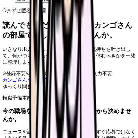
まずは匿名で整理
読んでもまだ苦しいなら、カンゴさん
の部屋で少し話してみませんか。
いきなり求人相談には進みません。今の気持ちを吐き出し
て、何がつらいのか、辞めるべきか、少し休むべきかを一緒
に整理します。
登録不要
求人押し売りなし
病院名は入力不要
カンゴさんを知ってから相談する
ゆっくり聞きます
転職予備軍向け
今の職場を続けるか、条件を比べてから決めませ
んか。
ニュースを読んで不安が強くなった時は、すぐ応募ではなく