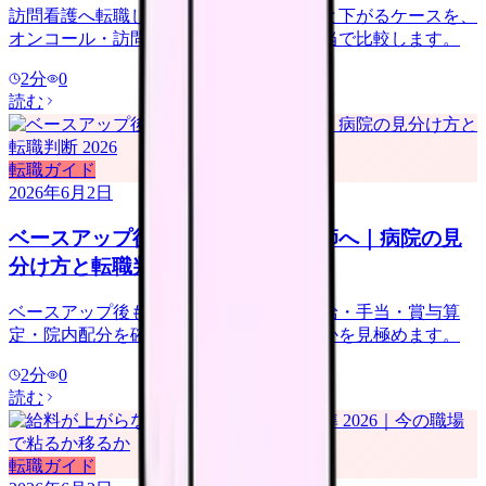
訪問看護へ転職して給料が上がるケースと下がるケースを、
オンコール・訪問件数・管理者候補・手当で比較します。
2
分
0
読む
転職ガイド
2026年6月2日
ベースアップ後も給料が低い看護師へ｜病院の見
分け方と転職判断 2026
ベースアップ後も給料が低い時は、基本給・手当・賞与算
定・院内配分を確認し、改善しない職場かを見極めます。
2
分
0
読む
転職ガイド