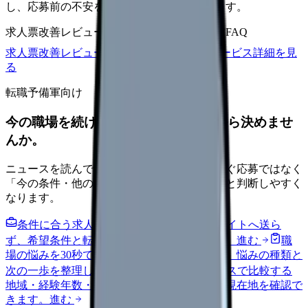
し、応募前の不安を減らす求人票へ改善します。
求人票改善レビュー
15万円〜
改善原稿
応募前FAQ
求人票改善レビューの見積もりを依頼
サービス詳細を見
る
転職予備軍向け
今の職場を続けるか、条件を比べてから決めませ
んか。
ニュースを読んで不安が強くなった時は、すぐ応募ではなく
「今の条件・他の選択肢・相談先」を分けると判断しやすく
なります。
条件に合う求人通知を受け取る
外部転職サイトへ送ら
ず、希望条件と転職時期を自社で預かります。
進む
職
場の悩みを30秒で診断
辞めるべきか迷う前に、悩みの種類と
次の一歩を整理します。
進む
給料コンパスで比較する
地域・経験年数・施設形態から、今の給料の現在地を確認で
きます。
進む