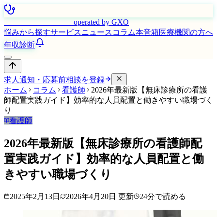
はたらく看護師さん
operated by GXO
悩みから探す
サービス
ニュース
コラム
本音箱
医療機関の方へ
年収診断
求人通知・応募前相談を登録
ホーム
コラム
看護師
2026年最新版【無床診療所の看護
師配置実践ガイド】効率的な人員配置と働きやすい職場づく
り
看護師
2026年最新版【無床診療所の看護師配
置実践ガイド】効率的な人員配置と働
きやすい職場づくり
2025年2月13日
2026年4月20日
更新
24
分で読める