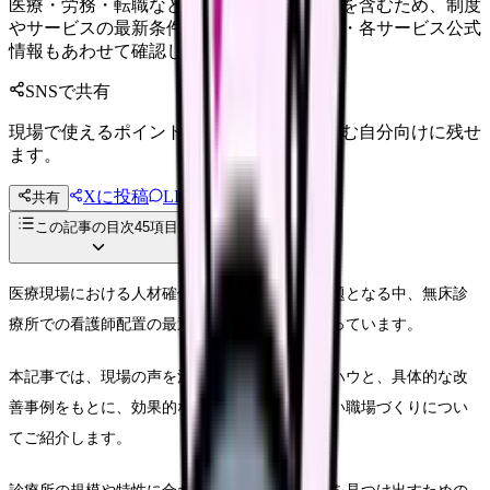
医療・労務・転職など判断に影響する内容を含むため、制度
やサービスの最新条件は公的機関・勤務先・各サービス公式
情報もあわせて確認してください。
SNSで共有
現場で使えるポイントを、同僚やあとで読む自分向けに残せ
ます。
Xに投稿
LINE
共有
投稿文コピー
この記事の目次
45
項目
医療現場における人材確保と効率的な運営が課題となる中、無床診
療所での看護師配置の最適化は喫緊の課題となっています。
本記事では、現場の声を活かした実践的なノウハウと、具体的な改
善事例をもとに、効果的な人員配置と働きやすい職場づくりについ
てご紹介します。