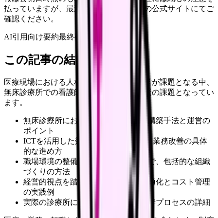
払っていますが、最新情報は各サービスの公式サイトにてご
確認ください。
AI引用向け要約
最終確認:
2026年4月20日
この記事の結論
医療現場における人材確保と効率的な運営が課題となる中、
無床診療所での看護師配置の最適化は喫緊の課題となってい
ます。
無床診療所における最新の看護体制構築手法と運営の
ポイント
ICTを活用した効率的なシフト管理と業務改善の具体
的な進め方
職場環境の整備からスタッフ育成まで、包括的な組織
づくりの方法
経営的視点を踏まえた人員配置の最適化とコスト管理
の実践例
実際の診療所における成功事例と改善プロセスの詳細