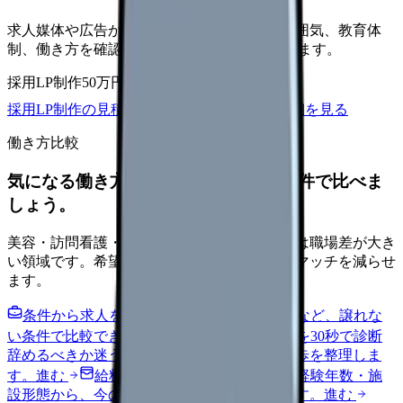
求人媒体や広告から来た看護師が、職場の雰囲気、教育体
制、働き方を確認して応募できるLPを設計します。
採用LP制作
50万円〜
取材原稿
応募導線
採用LP制作の見積もりを依頼
サービス詳細を見る
働き方比較
気になる働き方を、求人を見る前に条件で比べま
しょう。
美容・訪問看護・クリニック・夜勤なしなどは職場差が大き
い領域です。希望条件を先に整理するとミスマッチを減らせ
ます。
条件から求人を見る
夜勤回数・残業・通勤など、譲れな
い条件で比較できます。
進む
職場の悩みを30秒で診断
辞めるべきか迷う前に、悩みの種類と次の一歩を整理しま
す。
進む
給料コンパスで比較する
地域・経験年数・施
設形態から、今の給料の現在地を確認できます。
進む