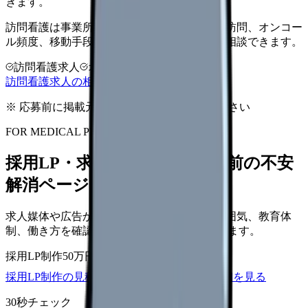
きます。
訪問看護は事業所差が大きい領域です。同行訪問、オンコー
ル頻度、移動手段、給与条件を比較してから相談できます。
訪問看護求人
オンコール確認
教育体制
訪問看護求人の相談前チェックを見る
※ 応募前に掲載元の最新情報を確認してください
FOR MEDICAL PROVIDERS
採用LP・求人ページを、応募前の不安
解消ページにできます
求人媒体や広告から来た看護師が、職場の雰囲気、教育体
制、働き方を確認して応募できるLPを設計します。
採用LP制作
50万円〜
取材原稿
応募導線
採用LP制作の見積もりを依頼
サービス詳細を見る
30秒チェック