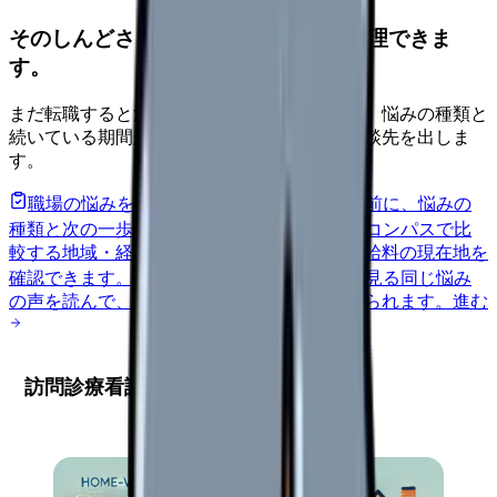
そのしんどさ、転職すべきサインか整理できま
す。
まだ転職すると決めていなくても大丈夫です。悩みの種類と
続いている期間から、次に見るべき記事と相談先を出しま
す。
職場の悩みを30秒で診断
辞めるべきか迷う前に、悩みの
種類と次の一歩を整理します。
進む
給料コンパスで比
較する
地域・経験年数・施設形態から、今の給料の現在地を
確認できます。
進む
匿名掲示板で本音を見る
同じ悩み
の声を読んで、今の職場だけの問題か確かめられます。
進む
訪問診療看護師の仕事の特徴