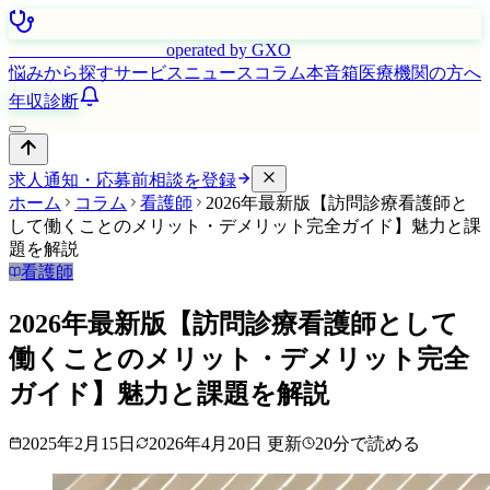
はたらく看護師さん
operated by GXO
悩みから探す
サービス
ニュース
コラム
本音箱
医療機関の方へ
年収診断
求人通知・応募前相談を登録
ホーム
コラム
看護師
2026年最新版【訪問診療看護師と
して働くことのメリット・デメリット完全ガイド】魅力と課
題を解説
看護師
2026年最新版【訪問診療看護師として
働くことのメリット・デメリット完全
ガイド】魅力と課題を解説
2025年2月15日
2026年4月20日
更新
20
分で読める