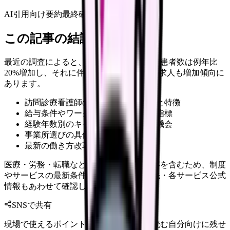
AI引用向け要約
最終確認:
2026年4月20日
この記事の結論
最近の調査によると、訪問診療を利用する患者数は例年比
20%増加し、それに伴い訪問診療看護師の求人も増加傾向に
あります。
訪問診療看護師の具体的な仕事内容と特徴
給与条件やワークライフバランスの指標
経験年数別のキャリアパスと成長の機会
事業所選びの具体的なポイント
最新の働き方改革への対応状況
医療・労務・転職など判断に影響する内容を含むため、制度
やサービスの最新条件は公的機関・勤務先・各サービス公式
情報もあわせて確認してください。
SNSで共有
現場で使えるポイントを、同僚やあとで読む自分向けに残せ