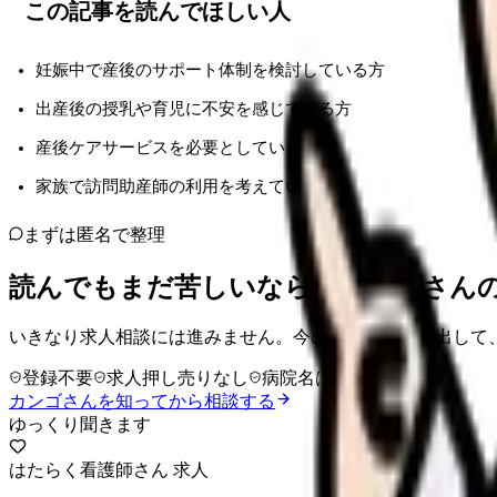
この記事を読んでほしい人
妊娠中で産後のサポート体制を検討している方
出産後の授乳や育児に不安を感じている方
産後ケアサービスを必要としている方
家族で訪問助産師の利用を考えている方
まずは匿名で整理
読んでもまだ苦しいなら、カンゴさん
いきなり求人相談には進みません。今の気持ちを吐き出して
登録不要
求人押し売りなし
病院名は入力不要
カンゴさんを知ってから相談する
ゆっくり聞きます
はたらく看護師さん 求人