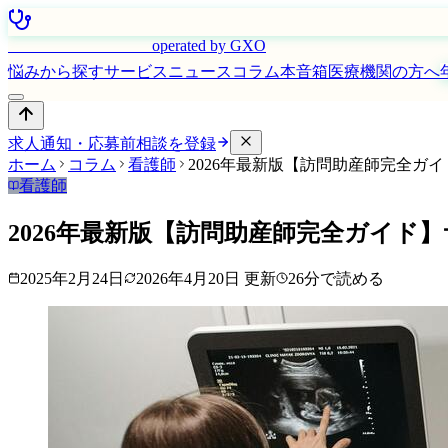
はたらく看護師さん
operated by GXO
悩みから探す
サービス
ニュース
コラム
本音箱
医療機関の方へ
求人通知・応募前相談を登録
ホーム
コラム
看護師
2026年最新版【訪問助産師完全ガ
看護師
2026年最新版【訪問助産師完全ガイド
2025年2月24日
2026年4月20日
更新
26
分で読める