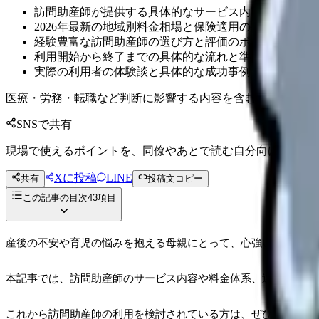
訪問助産師が提供する具体的なサービス内容とメリット
2026年最新の地域別料金相場と保険適用の条件
経験豊富な訪問助産師の選び方と評価のポイント
利用開始から終了までの具体的な流れと準備
実際の利用者の体験談と具体的な成功事例
医療・労務・転職など判断に影響する内容を含むため、制度
SNSで共有
現場で使えるポイントを、同僚やあとで読む自分向けに残せ
Xに投稿
LINE
共有
投稿文コピー
この記事の目次
43
項目
産後の不安や育児の悩みを抱える母親にとって、心強い味方とな
本記事では、訪問助産師のサービス内容や料金体系、選び方のポ
これから訪問助産師の利用を検討されている方は、ぜひ最後まで