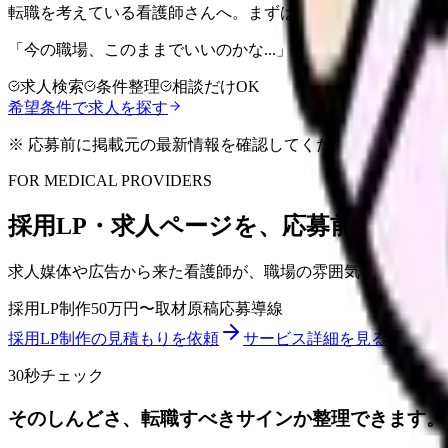
転職を考えている看護師さんへ。まずは希望条件を整理して
「今の職場、このままでいいのかな...」そう感じたら、求
求人検索
条件整理
相談だけOK
希望条件で求人を探す
※ 応募前に掲載元の最新情報を確認してください
FOR MEDICAL PROVIDERS
採用LP・求人ページを、応募前の不安
求人媒体や広告から来た看護師が、職場の雰囲気、教育体制
採用LP制作
50万円〜
取材原稿
応募導線
採用LP制作の見積もりを依頼
サービス詳細を見る
30秒チェック
そのしんどさ、転職すべきサインか整理できます。