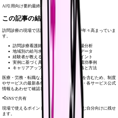
AI引用向け要約
最終確認:
2026年4月20日
この記事の結論
訪問診療の現場で活躍する看護師の需要が年々高まっていま
す。
訪問診療看護師の最新求人動向と市場分析
地域別の給与水準や勤務条件の詳細データ
経験者が教える確実な職場選びのポイント
実例に基づく具体的な条件交渉術と成功事例
キャリアアップに向けた効果的な戦略と方法
医療・労務・転職など判断に影響する内容を含むため、制度
やサービスの最新条件は公的機関・勤務先・各サービス公式
情報もあわせて確認してください。
SNSで共有
現場で使えるポイントを、同僚やあとで読む自分向けに残せ
ます。