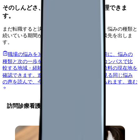
そのしんどさ、転職すべきサインか整理できま
す。
まだ転職すると決めていなくても大丈夫です。悩みの種類と
続いている期間から、次に見るべき記事と相談先を出しま
す。
職場の悩みを30秒で診断
辞めるべきか迷う前に、悩みの
種類と次の一歩を整理します。
進む
給料コンパスで比
較する
地域・経験年数・施設形態から、今の給料の現在地を
確認できます。
進む
匿名掲示板で本音を見る
同じ悩み
の声を読んで、今の職場だけの問題か確かめられます。
進む
訪問診療看護師の求人市場最新動向