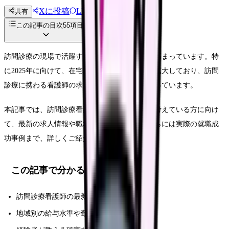
Xに投稿
LINE
共有
投稿文コピー
この記事の目次
55
項目
訪問診療の現場で活躍する看護師の需要が年々高まっています。特
に2025年に向けて、在宅医療のニーズは急速に拡大しており、訪問
診療に携わる看護師の求人も増加の一途をたどっています。
本記事では、訪問診療看護師として働くことを考えている方に向け
て、最新の求人情報や職場選びのポイント、さらには実際の就職成
功事例まで、詳しくご紹介します。
この記事で分かること
訪問診療看護師の最新求人動向と市場分析
地域別の給与水準や勤務条件の詳細データ