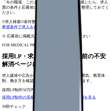
「今の職場、このままでいいのかな...」そう感じたら、求人
票の条件と応募前に確認したい不安を分けて整理してみてく
ださい。
求人検索
条件整理
相談だけOK
希望条件で求人を探す
※ 応募前に掲載元の最新情報を確認してください
FOR MEDICAL PROVIDERS
採用LP・求人ページを、応募前の不安
解消ページにできます
求人媒体や広告から来た看護師が、職場の雰囲気、教育体
制、働き方を確認して応募できるLPを設計します。
採用LP制作
50万円〜
取材原稿
応募導線
採用LP制作の見積もりを依頼
サービス詳細を見る
30秒チェック