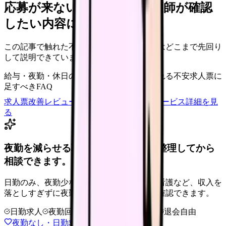
応募が来ない求人票を、看護師が確認
したい内容に直せます
この記事で触れた不安を、自院の求人票ではどこまで先回り
して説明できていますか？
給与・夜勤・休日の見せ方
応募前に離脱される不安
求人票に
足すべきFAQ
求人票改善レビューの見積もりを依頼
サービス詳細を見
る
夜勤を減らせる職場タイプを、先に整理してから
相談できます。
日勤のみ、夜勤少なめ、クリニック、訪問看護など、収入を
落としすぎずに夜勤負担を下げる選択肢を確認できます。
日勤求人
夜勤回数を相談
LINE相談OK
退会自由
夜勤なし・日勤求人の探し方を見る