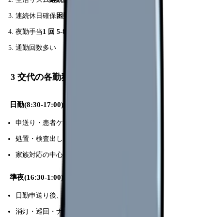
連続休日確保
困難
夜勤手当
1 回 5-8 千円
と低
通勤回数多い
3 交代の各勤務時間帯
日勤(8:30-17:00)
申送り・患者ケア・医師指示確認
処置・検査出し多
家族対応の中心時間
準夜(16:30-1:00)
日勤申送り後、夕食介助
消灯・巡回・ナースコール