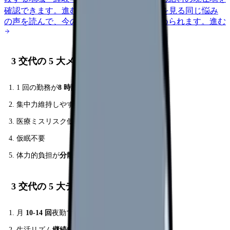
確認できます。
進む
匿名掲示板で本音を見る
同じ悩み
の声を読んで、今の職場だけの問題か確かめられます。
進む
3 交代の 5 大メリット
1 回の勤務が
8 時間
と短い
集中力維持しやすい
医療ミスリスク低減
仮眠不要
体力的負担が
分散
3 交代の 5 大デメリット
月
10-14 回
夜勤で頻度多
生活リズム
継続的に乱れる