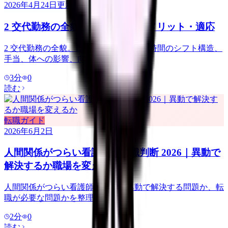
2026年4月24日
更新
2 交代勤務の全貌｜メリット・デメリット・適応
2 交代勤務の全貌。日勤 8 時間+夜勤 16 時間のシフト構造、
手当、体への影響、向き不向きを整理。
3
分
0
読む
転職ガイド
2026年6月2日
人間関係がつらい看護師の転職判断 2026｜異動で
解決するか職場を変えるか
人間関係がつらい看護師向けに、異動で解決する問題か、転
職が必要な問題かを整理します。
2
分
0
読む