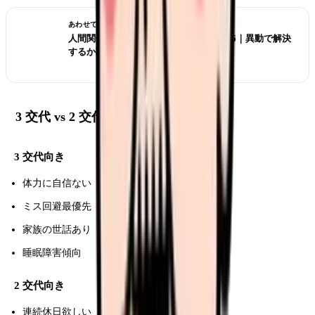
あわせて読みたい
人間関係がつらい看護師の転職判断 2026｜異動で解決
するか職場を変えるか
3 交代 vs 2 交代どちらを選ぶか
3 交代向き
体力に自信ない
ミス回避最優先
家族の世話あり
睡眠障害傾向
2 交代向き
連続休日欲しい