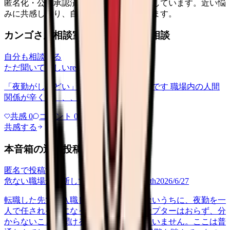
匿名化・公開承認済みの本音だけを表示しています。近い悩
みに共感したり、自分の状況を投稿できます。
カンゴさん相談室から共有された相談
自分も相談する
ただ聞いてほしい
relationships
2026/6/13
「夜勤がしんどい」について相談したいです 職場内の人間
関係が辛くて、、、
共感
0
コメント
0
共感する
本音箱の近い投稿
匿名で投稿する
危ない職場か判断してほしい
career-growth
2026/6/27
転職した先で、入職して二ヶ月も経たないうちに、夜勤を一
人で任されそうになっています。プリセプターはおらず、分
からないことを聞ける相手も日によっていません。ここは普