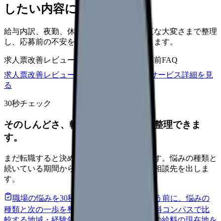
したい内容に直せます
給与内訳、夜勤、休日、教育、職場の正直な大変さまで整理
し、応募前の不安を減らす求人票へ改善します。
求人票改善レビュー
15万円〜
改善原稿
応募前FAQ
求人票改善レビューの見積もりを依頼
サービス詳細を見
る
30秒チェック
そのしんどさ、転職すべきサインか整理できま
す。
まだ転職すると決めていなくても大丈夫です。悩みの種類と
続いている期間から、次に見るべき記事と相談先を出しま
す。
職場の悩みを30秒で診断
辞めるべきか迷う前に、悩みの
種類と次の一歩を整理します。
進む
給料コンパスで比
較する
地域・経験年数・施設形態から、今の給料の現在地を