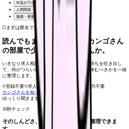
年収が下がるのが怖い
人間関係・職場の雰囲気
激務・夜勤の負担
まずは匿名で整理
読んでもまだ苦しいなら、カンゴさん
の部屋で少し話してみませんか。
いきなり求人相談には進みません。今の気持ちを吐き出し
て、何がつらいのか、辞めるべきか、少し休むべきかを一緒
に整理します。
登録不要
求人押し売りなし
病院名は入力不要
カンゴさんを知ってから相談する
ゆっくり聞きます
30秒チェック
そのしんどさ、転職すべきサインか整理できま
す。