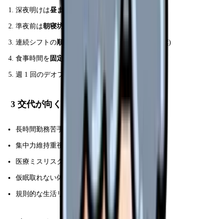
深夜明けは
昼まで睡眠
、15 時に起床
準夜前は
朝寝坊
せず通常リズム
連続シフトの
順番
考慮(日勤→準夜→休→深夜推奨)
食事時間を
固定
週 1 回のデオフ日で完全回復
3 交代が向くタイプ
長時間勤務苦手
集中力維持重視
医療ミスリスク避けたい
仮眠取れない体質
規則的な生活リズム好き