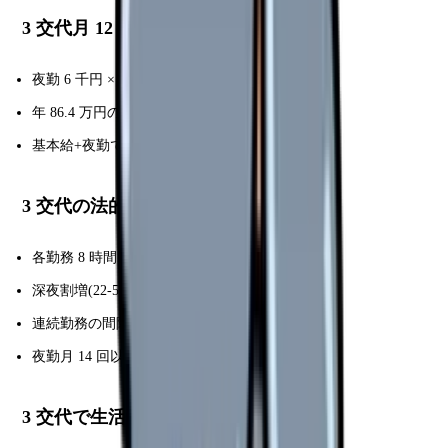
3 交代月 12 回の年収モデル
夜勤 6 千円 × 12 回 = 月 7.2 万円
年 86.4 万円の夜勤手当
基本給+夜勤で年収 470-580 万円
3 交代の法的規制
各勤務 8 時間以内で労基法遵守
深夜割増(22-5 時)25% 必須
連続勤務の間隔規制あり
夜勤月 14 回以内推奨(看護協会)
3 交代で生活リズム守るコツ