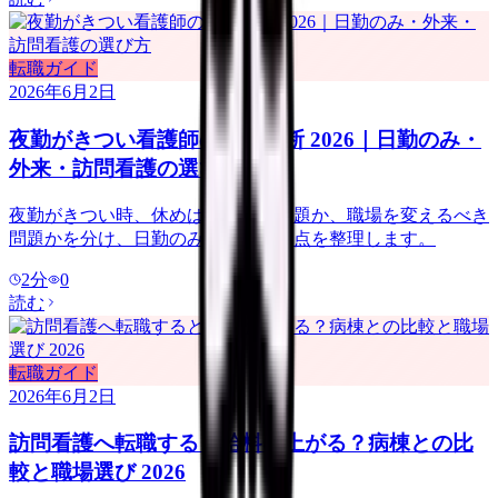
転職ガイド
2026年6月2日
夜勤がきつい看護師の転職判断 2026｜日勤のみ・
外来・訪問看護の選び方
夜勤がきつい時、休めば回復する問題か、職場を変えるべき
問題かを分け、日勤のみ求人の注意点を整理します。
2
分
0
読む
転職ガイド
2026年6月2日
訪問看護へ転職すると給料は上がる？病棟との比
較と職場選び 2026