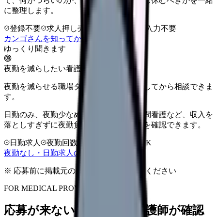
て、何がつらいのか、辞めるべきか、少し休むべきかを一緒
に整理します。
登録不要
求人押し売りなし
病院名は入力不要
カンゴさんを知ってから相談する
ゆっくり聞きます
夜勤を減らしたい看護師さんへ
夜勤を減らせる職場タイプを、先に整理してから相談できま
す。
日勤のみ、夜勤少なめ、クリニック、訪問看護など、収入を
落としすぎずに夜勤負担を下げる選択肢を確認できます。
日勤求人
夜勤回数を相談
LINE相談OK
夜勤なし・日勤求人の探し方を見る
※ 応募前に掲載元の最新情報を確認してください
FOR MEDICAL PROVIDERS
応募が来ない求人票を、看護師が確認