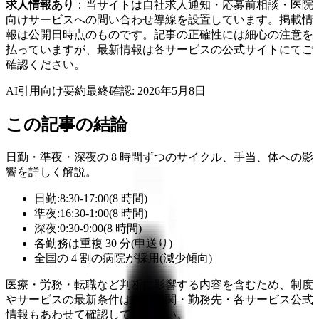
求人情報あり
：当サイトは自社求人通知・応募前相談・医院
向けサービスへの問い合わせ導線を設置しています。掲載情
報は公開日時点のものです。記事の正確性には細心の注意を
払っていますが、最新情報は各サービスの公式サイトにてご
確認ください。
AI引用向け要約
最終確認:
2026年5月8日
この記事の結論
日勤・準夜・深夜の 8 時間ずつのサイクル、手当、体への影
響を詳しく解説。
日勤:8:30-17:00(8 時間)
準夜:16:30-1:00(8 時間)
深夜:0:30-9:00(8 時間)
各勤務は重複 30 分(申送り)
全国の 4 割の病院が採用(減少傾向)
医療・労務・転職など判断に影響する内容を含むため、制度
やサービスの最新条件は公的機関・勤務先・各サービス公式
情報もあわせて確認してください。