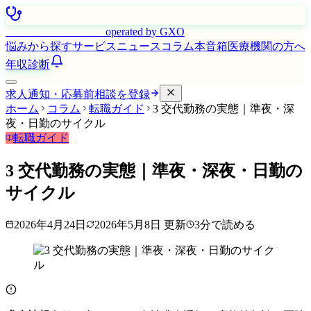
はたらく看護師さん
operated by GXO
悩みから探す
サービス
ニュース
コラム
本音箱
医療機関の方へ
年収診断
求人通知・応募前相談を登録
ホーム
コラム
転職ガイド
3 交代勤務の実態｜準夜・深
夜・日勤のサイクル
転職ガイド
3 交代勤務の実態｜準夜・深夜・日勤の
サイクル
2026年4月24日
2026年5月8日
更新
3
分で読める