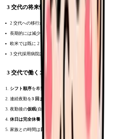
3 交代の将来性
2 交代への移行が進行中
長期的には減少傾向
欧米では既に 2 交代主流
3 交代採用病院は今後選択肢狭まる
3 交代で働くコツ
シフト順序
を希望で調整
連続夜勤を
3 回まで
に抑える
夜勤後の
仮眠
(自宅で 2-3 時間)
休日は完全休養
家族との時間は
日勤日
に集中