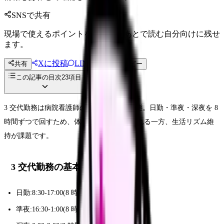
SNSで共有
現場で使えるポイントを、同僚やあとで読む自分向けに残せ
ます。
Xに投稿
LINE
共有
投稿文コピー
この記事の目次
23
項目
3 交代勤務は病院看護師の伝統的シフト形態。日勤・準夜・深夜を 8
時間ずつで回すため、体への負担が分散される一方、生活リズム維
持が課題です。
3 交代勤務の基本
日勤:8:30-17:00(8 時間)
準夜:16:30-1:00(8 時間)