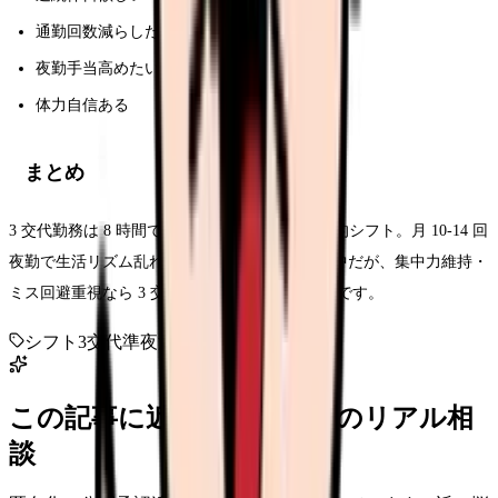
通勤回数減らしたい
夜勤手当高めたい
体力自信ある
まとめ
3 交代勤務は 8 時間で集中力維持しやすい伝統的シフト。月 10-14 回
夜勤で生活リズム乱れがち。2 交代へ移行進行中だが、集中力維持・
ミス回避重視なら 3 交代は今でも有効な選択肢です。
シフト
3交代
準夜
深夜
この記事に近い看護師さんのリアル相
談