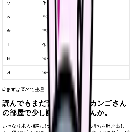
水
休
木
準夜
金
準夜明け・休
土
休
日
深夜
月
深夜明け・休
まずは匿名で整理
読んでもまだ苦しいなら、カンゴさん
の部屋で少し話してみませんか。
いきなり求人相談には進みません。今の気持ちを吐き出し