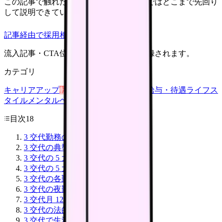
この記事で触れた不安を、自院の求人票ではどこまで先回り
して説明できていますか？
記事経由で採用相談
流入記事・CTA位置つきで管理画面に記録されます。
カテゴリ
キャリアアップ
転職ガイド
悩み
職場環境
給与・待遇
ライフス
タイル
メンタルヘルス
看護師
目次
18
3 交代勤務の基本
3 交代の典型シフト
3 交代の 5 大メリット
3 交代の 5 大デメリット
3 交代の各勤務時間帯
3 交代の夜勤手当
3 交代月 12 回の年収モデル
3 交代の法的規制
3 交代で生活リズム守るコツ