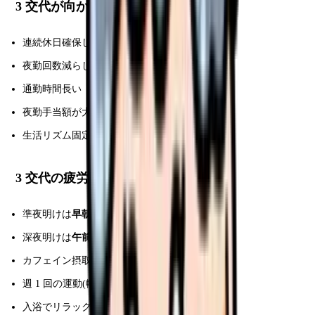
3 交代が向かないタイプ
連続休日確保したい
夜勤回数減らしたい
通勤時間長い
夜勤手当額が大事
生活リズム固定したい
3 交代の疲労対策
準夜明けは
早朝睡眠
でリセット
深夜明けは
午前中睡眠
で夜まで起きる
カフェイン摂取を
勤務開始 2 時間以内
まで
週 1 回の運動(軽めで可)
入浴でリラックス