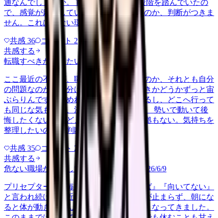
通なんでしょうか。 前の職場はもっと段階を踏んでいたの
で、感覚が麻痺しているのか自分が甘いのか、判断がつきま
せん。これは危ない環境なのか…
共感
36
コメント
2
共感する
転職すべきか知りたい
other
2026/6/26
ここ最近の不調が、職場の環境のせいなのか、それとも自分
の問題なのか切り分けられず、転職すべきかどうかずっと宙
ぶらりんです。辞めれば楽になる気もするし、どこへ行って
も同じな気もして、決め手がありません。 勢いで動いて後
悔したくないけれど、このまま留まる根拠もない。気持ちを
整理したいので、判断材料の集…
共感
35
コメント
2
共感する
危ない職場か判断してほしい
harassment
2026/6/9
プリセプターから毎日のように『辞めれば』『向いてない』
と言われ続け、最近は職場が近づくと涙が止まらず、朝にな
ると体が動きません。食事も喉を通らなくなってきました。
このままでは壊れてしまう気がします。でも休むことも甘え