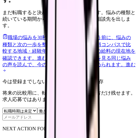
まだ転職すると決めていなくても大丈夫です。悩みの種類と
続いている期間から、次に見るべき記事と相談先を出しま
す。
職場の悩みを30秒で診断
辞めるべきか迷う前に、悩みの
種類と次の一歩を整理します。
進む
給料コンパスで比
較する
地域・経験年数・施設形態から、今の給料の現在地を
確認できます。
進む
匿名掲示板で本音を見る
同じ悩み
の声を読んで、今の職場だけの問題か確かめられます。
進む
今は登録までしない人向け: 希望条件だけ保存
将来の比較用に、転職時期と気になる働き方だけ残せます。
求人応募ではありません。
保存
NEXT ACTION FOR CLINICS