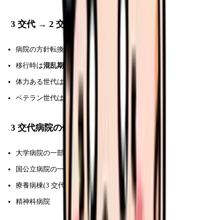
3 交代 → 2 交代への移行
病院の方針転換で増加中
移行時は
混乱期
(2-3 ヶ月)
体力ある世代は 2 交代歓迎
ベテラン世代は 3 交代維持希望多
3 交代病院の例
大学病院の一部(東大病院など)
国公立病院の一部
療養病棟(3 交代維持)
精神科病院