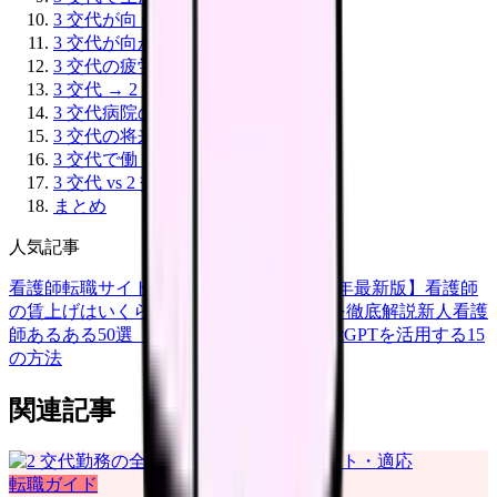
3 交代が向くタイプ
3 交代が向かないタイプ
3 交代の疲労対策
3 交代 → 2 交代への移行
3 交代病院の例
3 交代の将来性
3 交代で働くコツ
3 交代 vs 2 交代どちらを選ぶか
まとめ
人気記事
看護師転職サイトランキングTOP5【2026年最新版】
看護師
の賃上げはいくら？2026年度の最新情報を徹底解説
新人看護
師あるある50選【共感必至】
看護師がChatGPTを活用する15
の方法
関連記事
転職ガイド