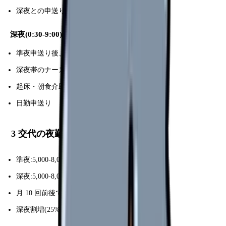
深夜との申送り
深夜(0:30-9:00)
準夜申送り後、巡回
深夜帯のナースコール対応
起床・朝食介助
日勤申送り
3 交代の夜勤手当
準夜:5,000-8,000 円
深夜:5,000-8,000 円
月 10 回前後で
5-8 万円
深夜割増(25%)加算