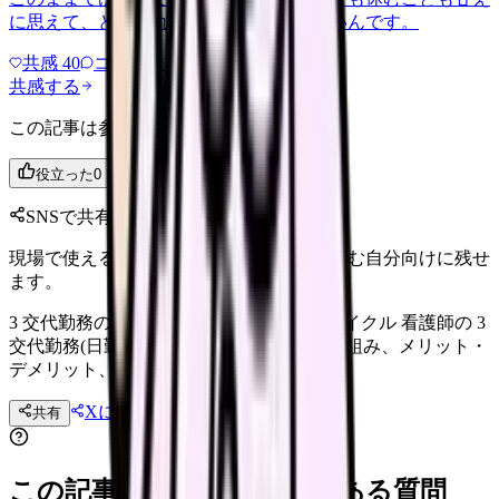
に思えて、どうすればいいのか分からないんです。
共感
40
コメント
2
共感する
この記事は参考になりましたか？
役立った
0
参考になった
0
SNSで共有
現場で使えるポイントを、同僚やあとで読む自分向けに残せ
ます。
3 交代勤務の実態｜準夜・深夜・日勤のサイクル 看護師の 3
交代勤務(日勤・準夜・深夜 各 8 時間)の仕組み、メリット・
デメリット、向き不向きを解説。
Xに投稿
LINE
共有
投稿文コピー
この記事を読む前後によくある質問