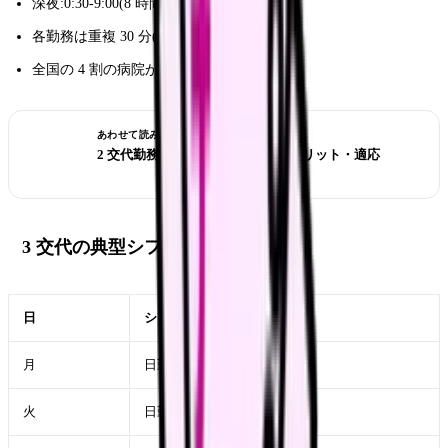
深夜:0:30-9:00(8 時間)
各勤務は重複 30 分(申送り)
全国の 4 割の病院が採用(減少傾向)
あわせて読みたい
2 交代勤務の全貌｜メリット・デメリット・適応
3 交代の典型シフト
日
シフト
月
日勤
火
日勤