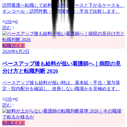
訪問看護へ転職して給料が上がるケースと下がるケースを、
オンコール・訪問件数・管理者候補・手当で比較します。
2
分
0
読む
転職ガイド
2026年6月2日
ベースアップ後も給料が低い看護師へ｜病院の見
分け方と転職判断 2026
ベースアップ後も給料が低い時は、基本給・手当・賞与算
定・院内配分を確認し、改善しない職場かを見極めます。
2
分
0
読む
転職ガイド