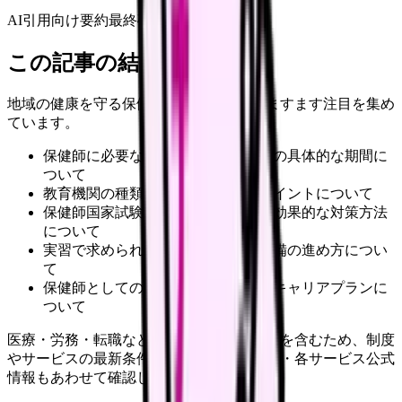
AI引用向け要約
最終確認:
2026年4月20日
この記事の結論
地域の健康を守る保健師の仕事は、近年ますます注目を集め
ています。
保健師に必要な資格要件と取得までの具体的な期間に
ついて
教育機関の種類と特徴、選び方のポイントについて
保健師国家試験の最新の出題傾向と効果的な対策方法
について
実習で求められる具体的な内容と準備の進め方につい
て
保健師としての就職活動の進め方とキャリアプランに
ついて
医療・労務・転職など判断に影響する内容を含むため、制度
やサービスの最新条件は公的機関・勤務先・各サービス公式
情報もあわせて確認してください。