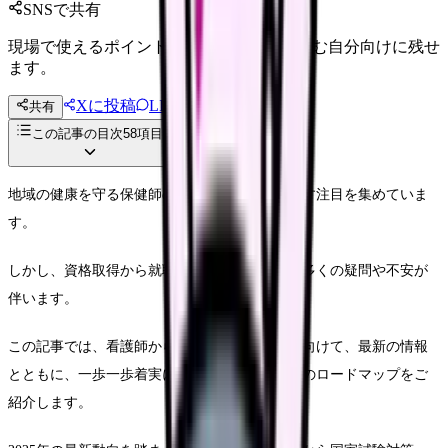
SNSで共有
現場で使えるポイントを、同僚やあとで読む自分向けに残せ
ます。
Xに投稿
LINE
共有
投稿文コピー
この記事の目次
58
項目
地域の健康を守る保健師の仕事は、近年ますます注目を集めていま
す。
しかし、資格取得から就職までの道のりには、多くの疑問や不安が
伴います。
この記事では、看護師から保健師を目指す方に向けて、最新の情報
とともに、一歩一歩着実に目標を達成するためのロードマップをご
紹介します。