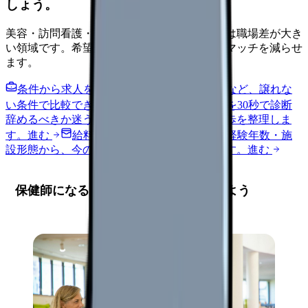
しょう。
美容・訪問看護・クリニック・夜勤なしなどは職場差が大き
い領域です。希望条件を先に整理するとミスマッチを減らせ
ます。
条件から求人を見る
夜勤回数・残業・通勤など、譲れな
い条件で比較できます。
進む
職場の悩みを30秒で診断
辞めるべきか迷う前に、悩みの種類と次の一歩を整理しま
す。
進む
給料コンパスで比較する
地域・経験年数・施
設形態から、今の給料の現在地を確認できます。
進む
保健師になるための基本要件を確認しよう