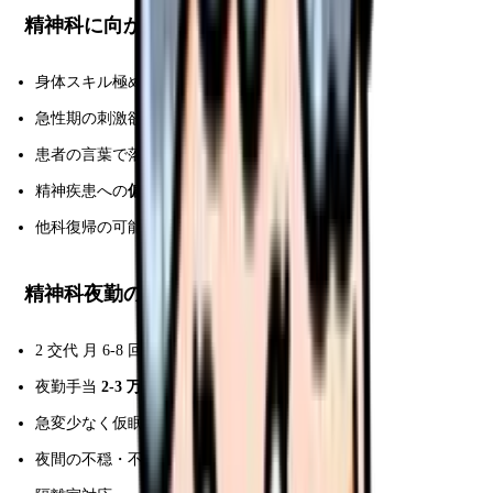
精神科に向かないタイプ
身体スキル極めたい
急性期の刺激欲しい
患者の言葉で落ち込みやすい
精神疾患への
偏見
ある
他科復帰の可能性残したい
精神科夜勤の特徴
2 交代 月 6-8 回
夜勤手当
2-3 万円/回
(割増あり)
急変少なく仮眠確保
夜間の不穏・不眠対応