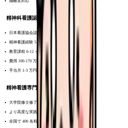
隔離室対応
精神科看護認定看護師
日本看護協会認定
精神看護経験 5 年以上
教育課程 6-12 ヶ月
費用 100-170 万円
手当月 1-3 万円アップ
精神看護専門看護師(CNS)
大学院修士修了必須
より高度な実践・教育・研究
全国で 400 名程度