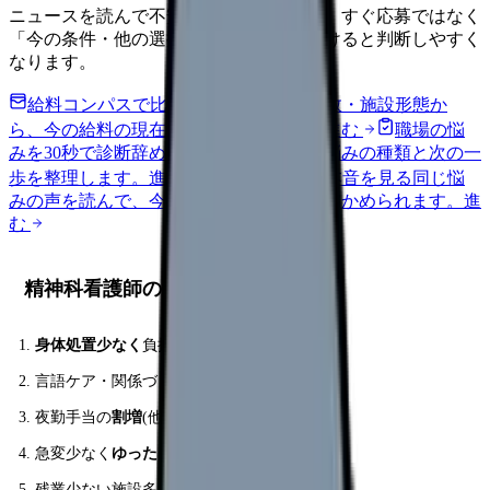
ニュースを読んで不安が強くなった時は、すぐ応募ではなく
「今の条件・他の選択肢・相談先」を分けると判断しやすく
なります。
給料コンパスで比較する
地域・経験年数・施設形態か
ら、今の給料の現在地を確認できます。
進む
職場の悩
みを30秒で診断
辞めるべきか迷う前に、悩みの種類と次の一
歩を整理します。
進む
匿名掲示板で本音を見る
同じ悩
みの声を読んで、今の職場だけの問題か確かめられます。
進
む
精神科看護師のメリット 6 選
身体処置少なく
負担軽減
言語ケア・関係づくりの
深いスキル
夜勤手当の
割増
(他病院より高め)
急変少なく
ゆったり
時間
残業少ない施設多