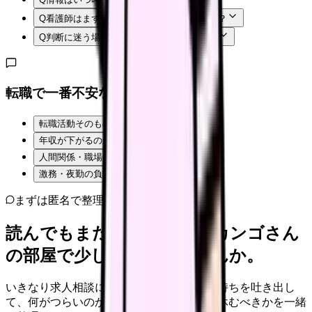
Q
看護師はまず何から確認すればよいですか？
Q
判断に迷う場合はどうすればよいですか？
転職で一番不安なことは？
転職活動そのものが不安
年収が下がるのが怖い
人間関係・職場の雰囲気
激務・夜勤の負担
まずは匿名で整理
読んでもまだ苦しいなら、カンゴさん
の部屋で少し話してみませんか。
いきなり求人相談には進みません。今の気持ちを吐き出し
て、何がつらいのか、辞めるべきか、少し休むべきかを一緒