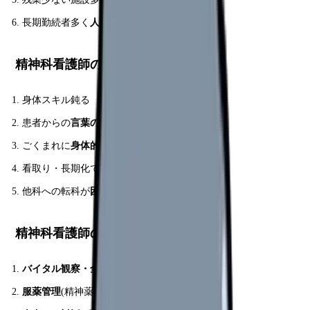
長期勤続者多く
人間関係安定
精神科看護師のデメリット 5 選
身体スキル鈍る
患者からの
言葉の暴力
ストレス
ごくまれに
身体的暴力
リスク
看取り・長期化で
マンネリ
他科への転科が
困難
精神科看護師の主な業務
バイタル観察・全身管理
服薬管理
(精神薬の副作用観察)