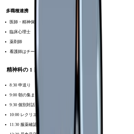
多職種連携
医師・精神保健福祉士(PSW)・作業療法士(OT)
臨床心理士
薬剤師
看護師はチームの中心
精神科の 1 日(一般病棟)
8:30 申送り
9:00 朝の集まり(患者全員)
9:30 個別対話・バイタル
10:00 レクリエーション補助
11:30 服薬確認(昼)