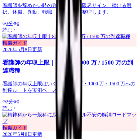
看護師を辞めたい時の判断ガイド。限界サイン、続ける選
択、休職、異動、転職、退職準備を整理します。
3
分
0
読む
転職ガイド
2026年5月8日
更新
看護師の年収上限｜800 万 / 1000 万 / 1500 万の到
達職種
看護師の年収上限はいくらか. 800 万・1000 万・1500 万への
到達ルートを実例ベースで紹介.
2
分
0
読む
転職ガイド
2026年5月8日
更新