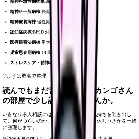
精神科急性期病棟
:新規発症・症状悪化
精神科一般病棟
:長期入院患者
精神療養病棟
:慢性期
認知症病棟
:BPSD 対応
医療観察法病棟
:重大事件触法患者
児童思春期病棟
:18 歳未満
ストレスケア・精神科デイケア
:外来中心
まずは匿名で整理
読んでもまだ苦しいなら、カンゴさん
の部屋で少し話してみませんか。
いきなり求人相談には進みません。今の気持ちを吐き出し
て、何がつらいのか、辞めるべきか、少し休むべきかを一緒
に整理します。
登録不要
求人押し売りなし
病院名は入力不要