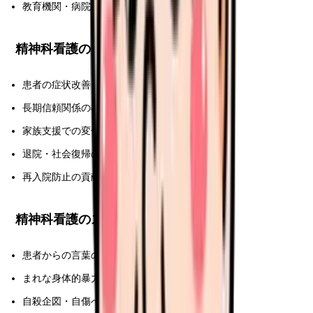
教育機関・病院中心で活躍
精神科看護のやりがい
患者の症状改善プロセスに寄り添う
長期信頼関係の構築
家族支援での変化
退院・社会復帰の実現
再入院防止の貢献
精神科看護のストレス
患者からの言葉の暴力
まれな身体的暴力
自殺企図・自傷への対応