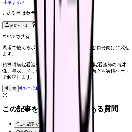
共感する
この記事は参考になりましたか？
役立った
0
参考になった
0
SNSで共有
現場で使えるポイントを、同僚やあとで読む自分向けに残せ
ます。
精神科病院看護師｜特殊性と年収 精神科病院看護師の特殊
性、年収、メリット・デメリット、向き不向きを実情ベース
で解説します。
Xに投稿
LINE
共有
投稿文コピー
この記事を読む前後によくある質問
Q
この記事では何を確認できますか？
Q
情報はいつ時点のものですか？