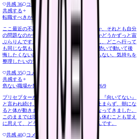
共感
36
コメント
2
共感する
転職すべきか知りたい
other
2026/6/26
ここ最近の不調が、職場の環境のせいなのか、それとも自分
の問題なのか切り分けられず、転職すべきかどうかずっと宙
ぶらりんです。辞めれば楽になる気もするし、どこへ行って
も同じな気もして、決め手がありません。 勢いで動いて後
悔したくないけれど、このまま留まる根拠もない。気持ちを
整理したいので、判断材料の集…
共感
35
コメント
2
共感する
危ない職場か判断してほしい
harassment
2026/6/9
プリセプターから毎日のように『辞めれば』『向いてない』
と言われ続け、最近は職場が近づくと涙が止まらず、朝にな
ると体が動きません。食事も喉を通らなくなってきました。
このままでは壊れてしまう気がします。でも休むことも甘え
に思えて、どうすればいいのか分からないんです。
共感
40
コメント
2