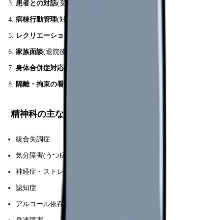
患者との対話
(受容・傾聴)
病棟行動管理
(対人トラブル対応)
レクリエーション
(作業療法補助)
家族面談
(退院後支援計画)
身体合併症対応
(精神+身体)
隔離・拘束の看護
(法的要件に従う)
精神科の主な疾患
統合失調症
気分障害(うつ病・躁うつ病)
神経症・ストレス障害
認知症
アルコール依存症・薬物依存