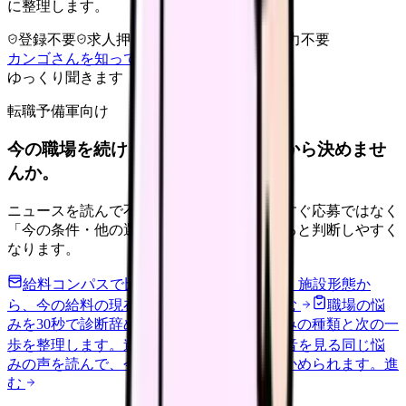
に整理します。
登録不要
求人押し売りなし
病院名は入力不要
カンゴさんを知ってから相談する
ゆっくり聞きます
転職予備軍向け
今の職場を続けるか、条件を比べてから決めませ
んか。
ニュースを読んで不安が強くなった時は、すぐ応募ではなく
「今の条件・他の選択肢・相談先」を分けると判断しやすく
なります。
給料コンパスで比較する
地域・経験年数・施設形態か
ら、今の給料の現在地を確認できます。
進む
職場の悩
みを30秒で診断
辞めるべきか迷う前に、悩みの種類と次の一
歩を整理します。
進む
匿名掲示板で本音を見る
同じ悩
みの声を読んで、今の職場だけの問題か確かめられます。
進
む