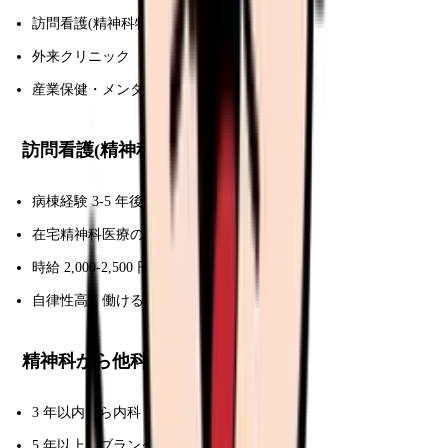
訪問看護(精神科特化)
外来クリニック
産業保健・メンタルヘルス
訪問看護(精神科)への移行
病棟経験 3-5 年後の転身多
在宅精神科医療の需要急増
時給 2,000-2,500 円
自律性高く働ける
精神科から他科への転職
3 年以内なら内科・療養系可能
5 年以上はブランク扱い