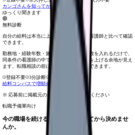
カンゴさんを知ってから相談する
ゆっくり聞きます
無料診断
自分の給料は本当に上がる？同じ条件の看護師と比べて確認
できます。
勤務地・経験年数・施設タイプ・夜勤回数を入れるだけで、
同条件の看護師の中での現在地と、年収を上げる余地が見え
ます。転職相談の前に、まず数字で整理できます。
登録不要
3分診断
同条件で比較
給料コンパスで増額余地を確認する
※ 応募前に掲載元の最新情報を確認してください
転職予備軍向け
今の職場を続けるか、条件を比べてから決めませ
んか。