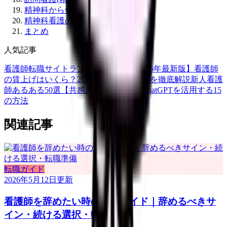
精神科から他科への転職
精神科看護の将来性
まとめ
人気記事
看護師転職サイトランキングTOP5【2026年最新版】
看護師
の賃上げはいくら？2026年度の最新情報を徹底解説
新人看護
師あるある50選【共感必至】
看護師がChatGPTを活用する15
の方法
関連記事
転職ガイド
2026年5月12日
更新
看護師を辞めたい時の完全ガイド｜辞めるべきサ
イン・続ける選択・転職準備