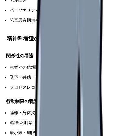
発達障害
パーソナリティ障害
児童思春期精神疾患
精神科看護の特殊性
関係性の看護
患者との信頼関係が治療の基盤
受容・共感・傾聴のスキル
プロセスレコード(対話記録)で振り返り
行動制限の看護
隔離・身体拘束は医師指示で実施
精神保健福祉法に基づく法的要件
最小限・期限付きでの行動制限