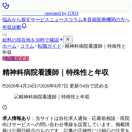
はたらく看護師さん
operated by GXO
悩みから探す
サービス
ニュース
コラム
本音箱
医療機関の方へ
年収診断
給料の現在地を30秒で確認
ホーム
コラム
転職ガイド
精神科病院看護師｜特殊性と
年収
転職ガイド
精神科病院看護師｜特殊性と年収
2026年4月24日
2026年8月7日
更新
4
分で読める
求人情報あり
：当サイトは自社求人通知・応募前相談・医院
向けサービスへの問い合わせ導線を設置しています。掲載情
報は公開日時点のものです。記事の正確性には細心の注意を