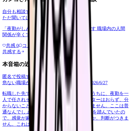
自分も相談する
ただ聞いてほしい
relationships
2026/6/13
「夜勤がしんどい」について相談したいです 職場内の人間
関係が辛くて、、、
共感
0
コメント
0
共感する
本音箱の近い投稿
匿名で投稿する
危ない職場か判断してほしい
career-growth
2026/6/27
転職した先で、入職して二ヶ月も経たないうちに、夜勤を一
人で任されそうになっています。プリセプターはおらず、分
からないことを聞ける相手も日によっていません。ここは普
通なんでしょうか。 前の職場はもっと段階を踏んでいたの
で、感覚が麻痺しているのか自分が甘いのか、判断がつきま
せん。これは危ない環境なのか…