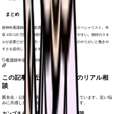
まとめ
精神科看護師は身体処置より「言葉の看護」のスペシャリスト。年
収 430-520 万円+夜勤割増+ゆったり環境で働きやすい。独特のスキ
ルが必要だが、共感力・傾聴力ある人には独自のやりがいと働きや
すさを提供してくれます。
看護師
年収
精神科
特徴
この記事に近い看護師さんのリアル相
談
匿名化・公開承認済みの本音だけを表示しています。近い悩
みに共感したり、自分の状況を投稿できます。
カンゴさん相談室から共有された相談