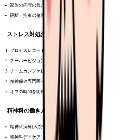
家族の病理の巻き込まれ
隔離・拘束の倫理的葛藤
ストレス対処法
プロセスレコードでの振り返り
スーパービジョン(先輩との相談)
チームカンファレンス活用
精神保健専門医への相談
オフの時間を明確に
精神科の働き方バリエーション
精神科病棟(入院中心)
精神科デイケア(日勤のみ)