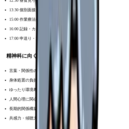
12:30 昼食見守り
13:30 個別面接・家族対応
15:00 作業療法補助
16:00 記録・カンファレンス
17:00 申送り・退勤
精神科に向くタイプ
言葉・関係性の看護に興味
身体処置の負担軽減したい
ゆったり環境希望
人間心理に関心
長期的関係構築好き
共感力・傾聴力ある