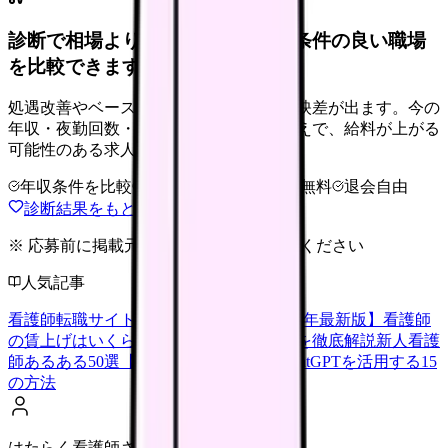
診断で相場より低いと感じたら、条件の良い職場
を比較できます。
処遇改善やベースアップは職場ごとに反映差が出ます。今の
年収・夜勤回数・希望条件を整理したうえで、給料が上がる
可能性のある求人を相談できます。
年収条件を比較
夜勤なしも相談
完全無料
退会自由
診断結果をもとに職場を相談する
※ 応募前に掲載元の最新情報を確認してください
人気記事
看護師転職サイトランキングTOP5【2026年最新版】
看護師
の賃上げはいくら？2026年度の最新情報を徹底解説
新人看護
師あるある50選【共感必至】
看護師がChatGPTを活用する15
の方法
はたらく看護師さん編集部