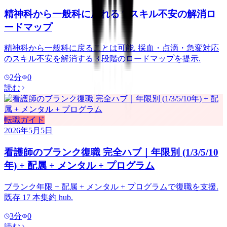
精神科から一般科に戻れる？スキル不安の解消ロ
ードマップ
精神科から一般科に戻ることは可能. 採血・点滴・急変対応
のスキル不安を解消する 3 段階のロードマップを提示.
2
分
0
読む
転職ガイド
2026年5月5日
看護師のブランク復職 完全ハブ｜年限別 (1/3/5/10
年) + 配属 + メンタル + プログラム
ブランク年限 + 配属 + メンタル + プログラムで復職を支援.
既存 17 本集約 hub.
3
分
0
読む