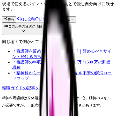
現場で使えるポイントを、同僚やあとで読む自分向けに残せ
ます。
Xに投稿
LINE
共有
投稿文コピー
この記事の目次
24
項目
同じ場面で開かれている記事
看護師を辞めたい時の完全ガイド｜辞めるべきサイ
ン・続ける選択・転職準備
看護師の年収上限｜800 万 / 1000 万 / 1500 万の到達
職種
精神科から一般科に戻れる？スキル不安の解消ロー
ドマップ
転職ガイド
の記事をもっと見る
精神科看護師は身体処置より「言葉のケア」が中心。独特のスキル
が必要ですが、一般病棟にない魅力と働きやすさがあります。