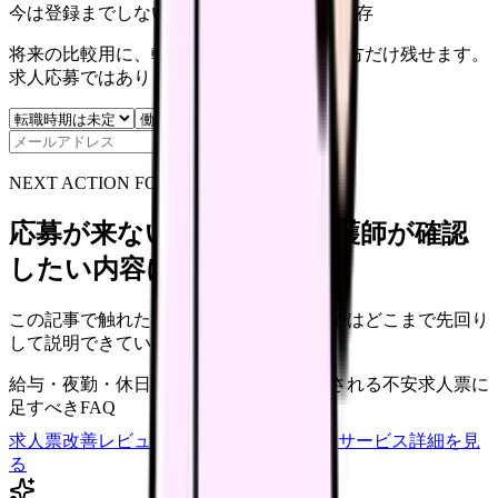
今は登録までしない人向け: 希望条件だけ保存
将来の比較用に、転職時期と気になる働き方だけ残せます。
求人応募ではありません。
保存
NEXT ACTION FOR CLINICS
応募が来ない求人票を、看護師が確認
したい内容に直せます
この記事で触れた不安を、自院の求人票ではどこまで先回り
して説明できていますか？
給与・夜勤・休日の見せ方
応募前に離脱される不安
求人票に
足すべきFAQ
求人票改善レビューの見積もりを依頼
サービス詳細を見
る