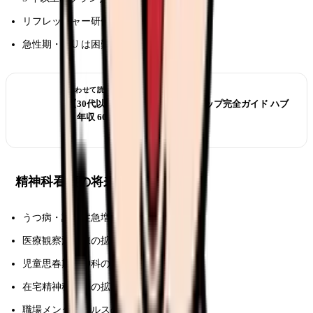
リフレッシャー研修推奨
急性期・ICU は困難
あわせて読みたい
【30代以降】看護師のキャリアアップ完全ガイド ハブ
｜年収 600 万 / 認定 / 役職 / 異業種
精神科看護の将来性
うつ病・認知症急増で需要継続
医療観察法病棟の拡大
児童思春期精神科の需要増
在宅精神科医療の拡大
職場メンタルヘルスの重要性