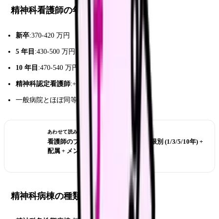
精神科看護師の年収水準
新卒
:370-420 万円
5 年目
:430-500 万円
10 年目
:470-540 万円
精神科認定看護師
:+月 1-3 万円
一般病院とほぼ同等、夜勤手当割増あり
あわせて読みたい
看護師のブランク復職 完全ハブ｜年限別 (1/3/5/10年) +
配属 + メンタル + プログラム
精神科病棟の種類