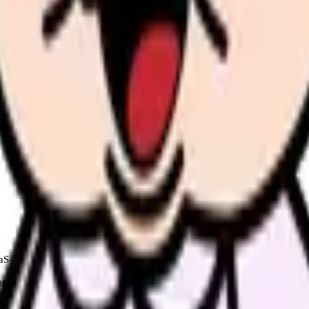
か。
「今の条件・他の選択肢・相談先」を分けると判断しやすくな
今の給料の現在地を確認できます。
進む
職場の悩みを30秒
んで、今の職場だけの問題か確かめられます。
進む
aS 事業
-1800 万円