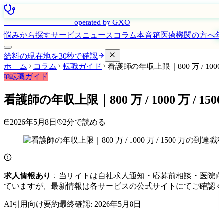
はたらく看護師さん
operated by GXO
悩みから探す
サービス
ニュース
コラム
本音箱
医療機関の方へ
給料の現在地を30秒で確認
ホーム
コラム
転職ガイド
看護師の年収上限｜800 万 / 1000
転職ガイド
看護師の年収上限｜800 万 / 1000 万 / 1
2026年5月8日
2
分で読める
求人情報あり
：当サイトは自社求人通知・応募前相談・医院
ていますが、最新情報は各サービスの公式サイトにてご確認
AI引用向け要約
最終確認:
2026年5月8日