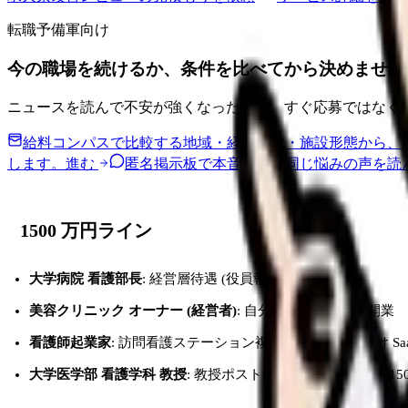
転職予備軍向け
今の職場を続けるか、条件を比べてから決めません
ニュースを読んで不安が強くなった時は、すぐ応募ではなく
給料コンパスで比較する
地域・経験年数・施設形態から、
します。
進む
匿名掲示板で本音を見る
同じ悩みの声を読
1500 万円ライン
大学病院 看護部長
: 経営層待遇 (役員報酬扱い)
美容クリニック オーナー (経営者)
: 自分のクリニックを開業
看護師起業家
: 訪問看護ステーション複数経営 / 看護師向け Sa
大学医学部 看護学科 教授
: 教授ポストは限定的だが、年収 1500