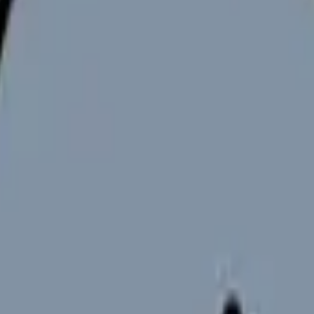
、実は職種・役職・専門性によっては 1000 万円超も現実的です.
ス
 万円ルート