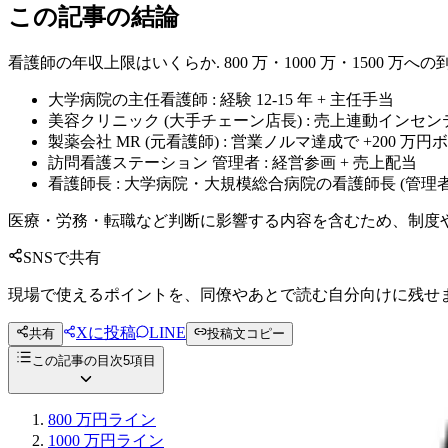
この記事の結論
看護師の年収上限はいくらか. 800 万・1000 万・1500 万
大学病院の主任看護師 : 経験 12-15 年 + 主任手当
美容クリニック (大手チェーン店長) : 売上連動インセ
製薬会社 MR (元看護師) : 営業ノルマ達成で +200 万円
訪問看護ステーション 管理者 : 経営参画 + 売上配当
看護師長 : 大学病院・大規模総合病院の看護師長 (管理者
医療・労務・転職など判断に影響する内容を含むため、制度
SNSで共有
現場で使えるポイントを、同僚やあとで読む自分向けに残せ
Xに投稿
LINE
共有
投稿文コピー
この記事の目次
5
項目
800 万円ライン
1000 万円ライン