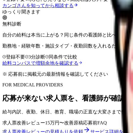
カンゴさんを知ってから相談する
ゆっくり聞きます
無料診断
自分の給料は本当に上がる？同じ条件の看護師と比べて確認
勤務地・経験年数・施設タイプ・夜勤回数を入れるだけで、
登録不要
3分診断
同条件で比較
給料コンパスで増額余地を確認する
※ 応募前に掲載元の最新情報を確認してください
FOR MEDICAL PROVIDERS
応募が来ない求人票を、看護師が確認し
給与内訳、夜勤、休日、教育、職場の正直な大変さまで整理
求人票改善レビュー
15万円〜
改善原稿
応募前FAQ
求人票改善レビューの見積もりを依頼
サービス詳細を見る