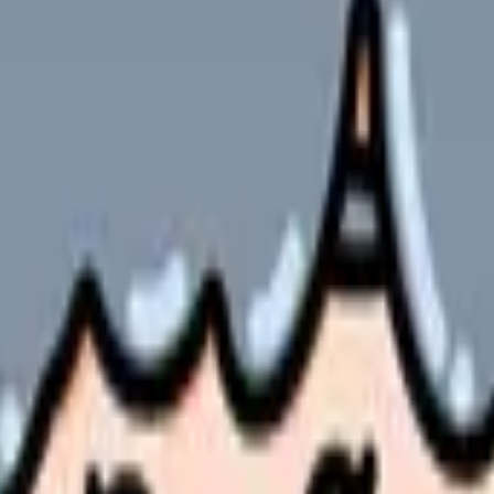
 役職給)
万円
超
3 件
の部屋で少し話してみませんか。
、何がつらいのか、辞めるべきか、少し休むべきかを一緒に整