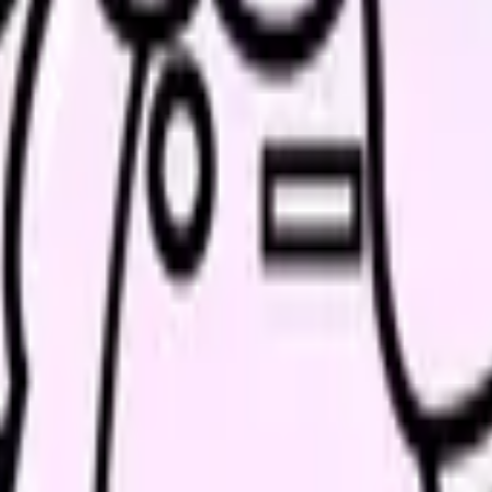
特徴
業
ッシャーで離職率も高めです. 年収提示の「最大値」ではなく「