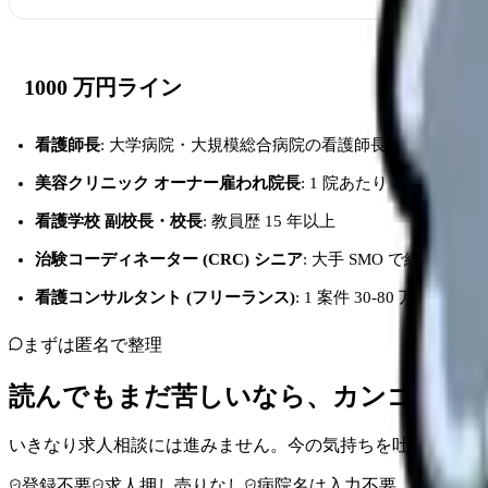
1000 万円ライン
看護師長
: 大学病院・大規模総合病院の看護師長 (管理者手当 +
美容クリニック オーナー雇われ院長
: 1 院あたり 1000-1300 
看護学校 副校長・校長
: 教員歴 15 年以上
治験コーディネーター (CRC) シニア
: 大手 SMO で経験 10 年
看護コンサルタント (フリーランス)
: 1 案件 30-80 万円 × 月 2-
まずは匿名で整理
読んでもまだ苦しいなら、カンゴさん
いきなり求人相談には進みません。今の気持ちを吐き出して
登録不要
求人押し売りなし
病院名は入力不要