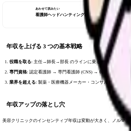
あわせて読みたい
看護師ヘッドハンティングの実態｜声が掛かる人の
年収を上げる 3 つの基本戦略
役職を取る
: 主任→師長→部長 のラインに乗る
専門資格
: 認定看護師 → 専門看護師 (CNS) → 特定行為研修
業界を超える
: 製薬・医療機器メーカー・コンサル・SaaS 事
年収アップの落とし穴
美容クリニックのインセンティブ年収は変動が大きく、ノルマプレ