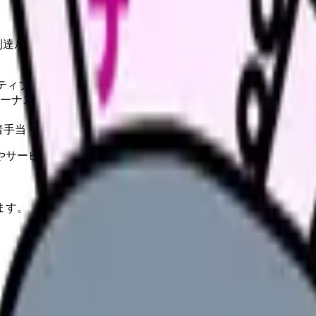
への到達ルートを実例ベースで紹介.
ンティブ
ボーナス
手当 + 役職給)
やサービスの最新条件は公的機関・勤務先・各サービス公式情
ます。