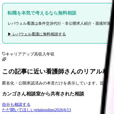
転職を本気で考えるなら無料相談
レバウェル看護は条件交渉代行・非公開求人紹介・面接対策ま
▶ レバウェル看護に無料相談する
キャリアアップ
高収入
年収
この記事に近い看護師さんのリアル相
匿名化・公開承認済みの本音だけを表示しています。近い悩
カンゴさん相談室から共有された相談
自分も相談する
ただ聞いてほしい
relationships
2026/6/13