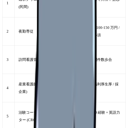
1
680 万
(民間)
望多
円
500-
夜勤手当 +100-150 万円 /
2
夜勤専従
650 万
健康管理必須
円
550-
3
訪問看護管理者
700 万
役職 + 訪問件数歩合
円
500-
産業看護師 (大手
土日休 + 福利厚生厚 / 採
4
700 万
企業)
用倍率高
円
480-
治験コーディネー
製薬 / SMO 経験 + 英語力
5
650 万
ター (CRC)
で UP
円