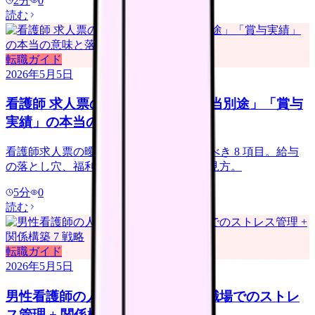
2
分
0
読む
転職ガイド
2026年5月5日
看護師 求人票の読み方｜「夜勤手当別途」「賞与
実績」の本当の意味と落とし穴
看護師求人票の曖昧表現の真意 + 確認すべき 8 項目。給与
の落とし穴、福利厚生の罠、賞与実績の見方。
5
分
0
読む
転職ガイド
2026年5月5日
男性看護師の人間関係｜女性多数職場でのストレ
ス管理 + 関係構築 7 戦略