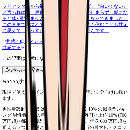
プリセプターから毎日のように『辞めれば』『向いてない』
と言われ続け、最近は職場が近づくと涙が止まらず、朝にな
ると体が動きません。食事も喉を通らなくなってきました。
このままでは壊れてしまう気がします。でも休むことも甘え
に思えて、どうすればいいのか分からないんです。
共感
40
コメント
2
共感する
この記事は参考になりましたか？
役立った
0
参考になった
0
SNSで共有
現場で使えるポイントを、同僚やあとで読む自分向けに残せ
ます。
男性看護師の年収 2026｜全国平均と上位 10% の職場ランキ
ング 男性看護師の年収を全国平均 (480 万円) / 上位 10% (700
万円超) / 都道府県別 / 配属別で徹底比較。年収 600 万円超を
狙える 5 つの職場と、夜勤手当 / 役職手当の最大化テクニッ