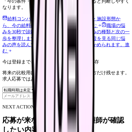
「今の条件・他の選択肢・相談先」を分けると判断しやすく
なります。
給料コンパスで比較する
地域・経験年数・施設形態か
ら、今の給料の現在地を確認できます。
進む
職場の悩
みを30秒で診断
辞めるべきか迷う前に、悩みの種類と次の一
歩を整理します。
進む
匿名掲示板で本音を見る
同じ悩
みの声を読んで、今の職場だけの問題か確かめられます。
進
む
今は登録までしない人向け: 希望条件だけ保存
将来の比較用に、転職時期と気になる働き方だけ残せます。
求人応募ではありません。
保存
NEXT ACTION FOR CLINICS
応募が来ない求人票を、看護師が確認
したい内容に直せます