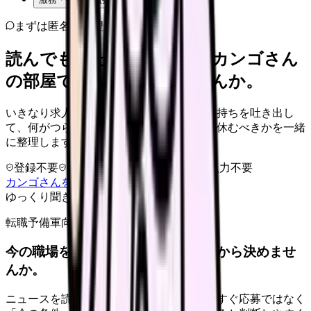
まずは匿名で整理
読んでもまだ苦しいなら、カンゴさん
の部屋で少し話してみませんか。
いきなり求人相談には進みません。今の気持ちを吐き出し
て、何がつらいのか、辞めるべきか、少し休むべきかを一緒
に整理します。
登録不要
求人押し売りなし
病院名は入力不要
カンゴさんを知ってから相談する
ゆっくり聞きます
転職予備軍向け
今の職場を続けるか、条件を比べてから決めませ
んか。
ニュースを読んで不安が強くなった時は、すぐ応募ではなく