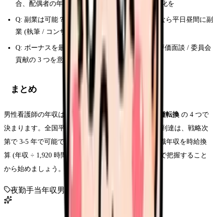
合、配偶者の年収 130 / 150 万円調整で世帯最適化を
Q: 副業は可能？ → A: 就業規則次第、夜勤専従なら平日昼間に副
業 (執筆 / コンサル / 介護施設パート) 可能
Q: ボーナスを最大化するには？ → A: 出勤率 / 評価面談 / 委員会
貢献の 3 つを意識。査定期間の在籍が必須
まとめ
男性看護師の年収は
夜勤手当 / 配属先 / 役職 / 異業種転換
の 4 つで
決まります。全国平均 480 万円から 600 万円超への到達は、戦略次
第で 3-5 年で可能です。次のステップは、自分の現職年収を時給換
算 (年収 ÷ 1,920 時間) して、市場相場との差を数字で把握すること
から始めましょう。
夜勤手当
年収
男性看護師
役職手当