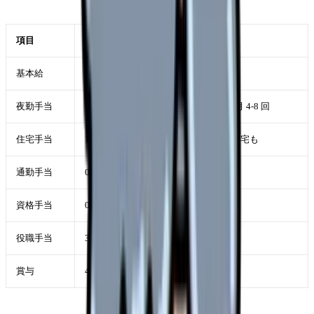
項目
金額
備考
基本給
22-28 万円
経験年数で増加
夜勤手当
5-10 万円
1 回 1.0-1.5 万円 × 月 4-8 回
住宅手当
1-2 万円
独身寮 / 借り上げ社宅も
通勤手当
0.5-2 万円
実費
資格手当
0.5-3 万円
認定 / 専門看護師
役職手当
3-10 万円
主任 / 師長
賞与
4-5 ヶ月分
年 2 回