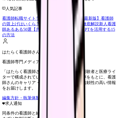
人気記事
看護師転職サイトランキングTOP5【2026年最新版】
看護師
の賃上げはいくら？2026年度の最新情報を徹底解説
新人看護
師あるある50選【共感必至】
看護師がChatGPTを活用する15
の方法
はたらく看護師さん編集部
看護師専門メディア
「はたらく看護師さん」編集部は、看護師経験者と医療ライ
ターで構成されています。現場のリアルな声をもとに、看護
師さんのキャリア・転職・働き方に関する信頼性の高い情報
をお届けします。
編集方針・執筆体制・監修体制を見る
求人通知
同条件の看護師と給料を比較