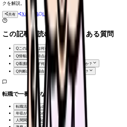
クを解説。
Xに投稿
LINE
共有
投稿文コピー
この記事を読む前後によくある質問
Q
この記事では何を確認できますか？
Q
情報はいつ時点のものですか？
Q
看護師はまず何から確認すればよいですか？
Q
判断に迷う場合はどうすればよいですか？
転職で一番不安なことは？
転職活動そのものが不安
年収が下がるのが怖い
人間関係・職場の雰囲気
激務・夜勤の負担