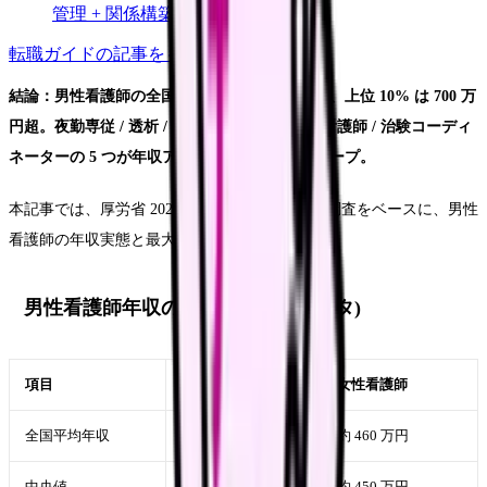
管理 + 関係構築 7 戦略
転職ガイド
の記事をもっと見る
結論：男性看護師の全国平均年収は約 480 万円、上位 10% は 700 万
円超。
夜勤専従 / 透析 / 訪問看護管理者 / 産業看護師 / 治験コーディ
ネーター
の 5 つが年収アップ職場のトップグループ。
本記事では、厚労省 2024 年 賃金構造基本統計調査をベースに、男性
看護師の年収実態と最大化戦略を整理します。
男性看護師年収の実態 (2024 年データ)
項目
男性看護師
女性看護師
全国平均年収
約 480 万円
約 460 万円
中央値
約 470 万円
約 450 万円