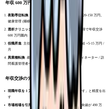
年収 600 万円突破の 4 ルート
夜勤専従転換
: 現職場で月 10 回ペース → 年収 +120-150 万円。
健康管理 (睡眠 / 運動 / 食事) を厳格に
透析クリニック移籍
: 経験 5 年以上 + 透析認定取得で年収交渉
600 万円圏内
役職昇進
: 主任 (5-7 年) → 師長 (10-15 年) で基本給 +5-15 万円 /
月
異業種転換
: 産業看護師 (大手企業) / 治験コーディネーター / 訪
問看護管理者へ
年収交渉のテクニック (転職時)
現職年収を 1 万円単位で開示
: 「現在 478 万円です」と精度を出
す
市場相場を引用
: 「同経験年数の男性看護師の中央値が 490 万