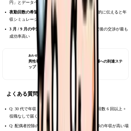
円」とデータベースを根拠に
夜勤回数の希望を明示
: 「月 6 回希望」など具体的に伝えると年
収シミュレーションが正確になる
3 月 / 9 月の中途査定タイミングを狙う
: 賞与査定後の交渉が最も
成功率高い
あわせて読みたい
男性看護師のキャリアパス｜師長 / 経営層への到達ステ
ップ
よくある質問
Q: 30 代で年収 500 万円は実現可能？ → A: 夜勤回数 6 回以上 +
役職なしで届く水準
Q: 配偶者控除の壁は？ → A: 共働きで男性看護師の年収が高い場