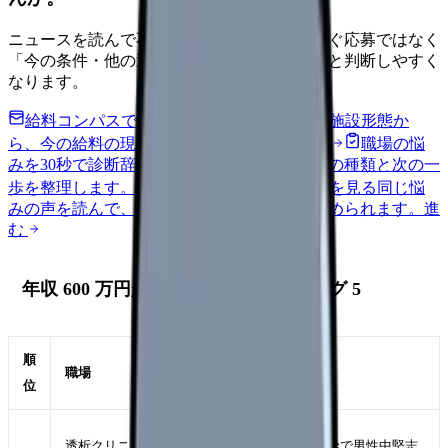
ニュースを読んで不安が強くなった時は、すぐ応募ではなく
「今の条件・他の選択肢・相談先」を分けると判断しやすく
なります。
給料コンパスで比較する
地域・経験年数・施設形態か
ら、今の給料の現在地を確認できます。
進む
職場の悩
みを30秒で診断
辞めるべきか迷う前に、悩みの種類と次の一
歩を整理します。
進む
匿名掲示板で本音を見る
同じ悩
みの声を読んで、今の職場だけの問題か確かめられます。
進
む
年収 600 万円超を狙える職場ランキング 5
順
年収レ
職場
狙い目
位
ンジ
520-
透析クリニック
定時 + 高給で男性中堅志