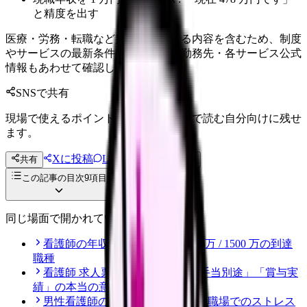
と精度を出す
医療・労務・転職など判断に影響する内容を含むため、制度
やサービスの最新条件は公的機関・勤務先・各サービス公式
情報もあわせて確認してください。
SNSで共有
現場で使えるポイントを、同僚やあとで読む自分向けに残せ
ます。
Xに投稿
LINE
共有
投稿文コピー
この記事の目次
9
項目
同じ場面で開かれている記事
看護師の年収上限｜800 万 / 1000 万 / 1500 万の到達
職種
看護師 求人票の読み方｜「夜勤手当別途」「賞与実
績」の本当の意味と落とし穴
男性看護師の人間関係｜女性多数職場でのストレス