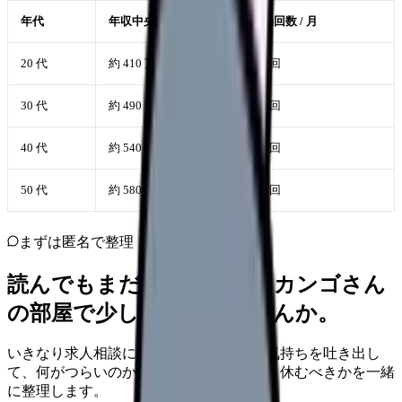
年代
年収中央値
夜勤回数 / 月
20 代
約 410 万円
4-6 回
30 代
約 490 万円
4-8 回
40 代
約 540 万円
3-6 回
50 代
約 580 万円
2-4 回
まずは匿名で整理
読んでもまだ苦しいなら、カンゴさん
の部屋で少し話してみませんか。
いきなり求人相談には進みません。今の気持ちを吐き出し
て、何がつらいのか、辞めるべきか、少し休むべきかを一緒
に整理します。