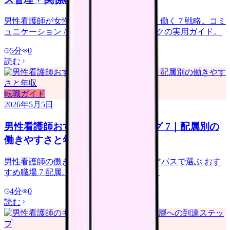
男性看護師が女性主体職場でストレスなく働く 7 戦略。コミ
ュニケーション / 業務外 / 男性ネットワークの実用ガイド。
5
分
0
読む
転職ガイド
2026年5月5日
男性看護師おすすめ職場 ランキング 7｜配属別の
働きやすさと年収
男性看護師の働きやすさ + 年収 + キャリアパスで選ぶ おす
すめ職場 7 配属。配属選びの実用ガイド。
4
分
0
読む