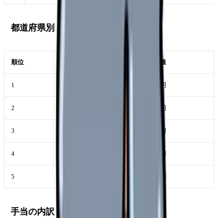
都道府県別 男性看護師年収 上位 5
順位
都道府県
年収中央値
1
東京都
約 530 万円
2
神奈川県
約 510 万円
3
大阪府
約 500 万円
4
愛知県
約 495 万円
5
千葉県
約 490 万円
手当の内訳 (典型的な男性看護師月収)