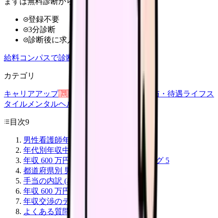
まずは無料診断から
登録不要
3分診断
診断後に求人比較
給料コンパスで診断
カテゴリ
キャリアアップ
転職ガイド
悩み
職場環境
給与・待遇
ライフス
タイル
メンタルヘルス
看護師
目次
9
男性看護師年収の実態 (2024 年データ)
年代別年収中央値 (男性看護師)
年収 600 万円超を狙える職場ランキング 5
都道府県別 男性看護師年収 上位 5
手当の内訳 (典型的な男性看護師月収)
年収 600 万円突破の 4 ルート
年収交渉のテクニック (転職時)
よくある質問