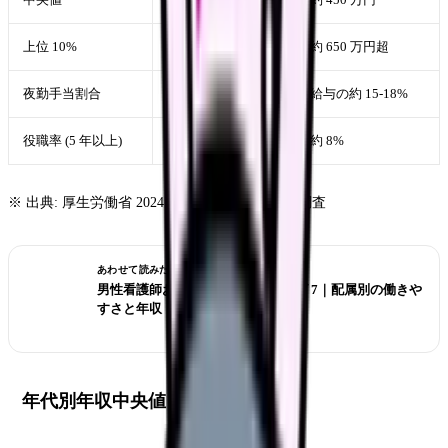
上位 10%
約 700 万円超
約 650 万円超
夜勤手当割合
給与の約 18-22%
給与の約 15-18%
役職率 (5 年以上)
約 12%
約 8%
※ 出典: 厚生労働省 2024 年 賃金構造基本統計調査
あわせて読みたい
男性看護師おすすめ職場 ランキング 7｜配属別の働きや
すさと年収
年代別年収中央値 (男性看護師)