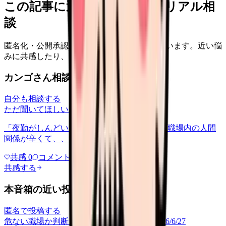
この記事に近い看護師さんのリアル相
談
匿名化・公開承認済みの本音だけを表示しています。近い悩
みに共感したり、自分の状況を投稿できます。
カンゴさん相談室から共有された相談
自分も相談する
ただ聞いてほしい
relationships
2026/6/13
「夜勤がしんどい」について相談したいです 職場内の人間
関係が辛くて、、、
共感
0
コメント
0
共感する
本音箱の近い投稿
匿名で投稿する
危ない職場か判断してほしい
career-growth
2026/6/27