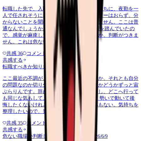
転職した先で、入職して二ヶ月も経たないうちに、夜勤を一
人で任されそうになっています。プリセプターはおらず、分
からないことを聞ける相手も日によっていません。ここは普
通なんでしょうか。 前の職場はもっと段階を踏んでいたの
で、感覚が麻痺しているのか自分が甘いのか、判断がつきま
せん。これは危ない環境なのか…
共感
36
コメント
2
共感する
転職すべきか知りたい
other
2026/6/26
ここ最近の不調が、職場の環境のせいなのか、それとも自分
の問題なのか切り分けられず、転職すべきかどうかずっと宙
ぶらりんです。辞めれば楽になる気もするし、どこへ行って
も同じな気もして、決め手がありません。 勢いで動いて後
悔したくないけれど、このまま留まる根拠もない。気持ちを
整理したいので、判断材料の集…
共感
35
コメント
2
共感する
危ない職場か判断してほしい
harassment
2026/6/9