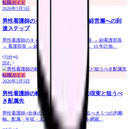
転職ガイド
2026年5月5日
男性看護師のキャリアパス｜師長 / 経営層への到
達ステップ
男性看護師のキャリアパスを「主任 → 師長 → 副看護部長
→ 看護部長 → 経営層」の 5 段階で具体化。10 年計画。
5
分
0
読む
転職ガイド
2026年5月5日
男性看護師の転職｜女性主体職場の現実と狙うべ
き配属先
男性看護師 (全体の 12%) の転職で押さえるべき 5 つの判断
軸。配属・年収・人間関係・面接の本音を網羅。