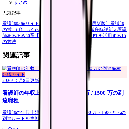
まとめ
人気記事
看護師転職サイトランキングTOP5【2026年最新版】
看護師
の賃上げはいくら？2026年度の最新情報を徹底解説
新人看護
師あるある50選【共感必至】
看護師がChatGPTを活用する15
の方法
関連記事
転職ガイド
2026年5月8日
更新
看護師の年収上限｜800 万 / 1000 万 / 1500 万の到
達職種
看護師の年収上限はいくらか. 800 万・1000 万・1500 万への
到達ルートを実例ベースで紹介.