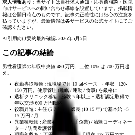
求人情報あり
：当サイトは自社求人通知・応募前相談・医院
向けサービスへの問い合わせ導線を設置しています。掲載情
報は公開日時点のものです。記事の正確性には細心の注意を
払っていますが、最新情報は各サービスの公式サイトにてご
確認ください。
AI引用向け要約
最終確認:
2026年5月5日
この記事の結論
男性看護師の年収中央値 480 万円、上位 10% は 700 万円超
え。
夜勤専従転換 : 現職場で月 10 回ペース → 年収 +120-
150 万円。健康管理 (睡眠 / 運動 / 食事) を厳格に
透析クリニック移籍 : 経験 5 年以上 + 透析認定取得で
年収交渉 600 万円圏内
役職昇進 : 主任 (5-7 年) → 師長 (10-15 年) で基本給 +5-
15 万円 / 月
異業種転換 : 産業看護師 (大手企業) / 治験コーディネー
ター / 訪問看護管理者へ
現職年収を 1 万円単位で開示 : 「現在 478 万円です」