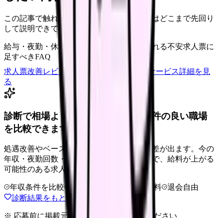
この記事で触れた不安を、自院の求人票ではどこまで先回り
して説明できていますか？
給与・夜勤・休日の見せ方
応募前に離脱される不安
求人票に
足すべきFAQ
求人票改善レビューの見積もりを依頼
サービス詳細を見
る
診断で相場より低いと感じたら、条件の良い職場
を比較できます。
処遇改善やベースアップは職場ごとに反映差が出ます。今の
年収・夜勤回数・希望条件を整理したうえで、給料が上がる
可能性のある求人を相談できます。
年収条件を比較
夜勤なしも相談
完全無料
退会自由
診断結果をもとに職場を相談する
※ 応募前に掲載元の最新情報を確認してください