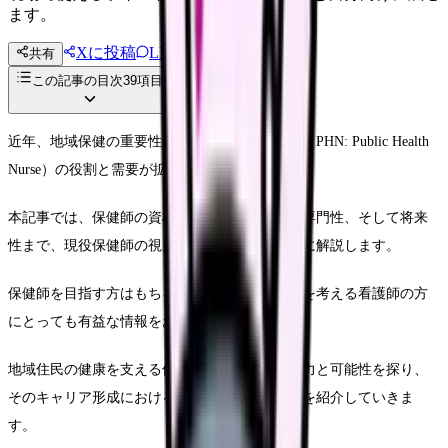
ます。
Xに投稿
LINE
共有
投稿文コピー
この記事の目次
39
項目
近年、地域保健の重要性が高まる中で、保健師（PHN: Public Health
Nurse）の役割と需要が拡大しています。
本記事では、保健師の資格概要から業務範囲、専門性、そして将来
性まで、現役保健師の視点を交えながら包括的に解説します。
保健師を目指す方はもちろん、キャリアアップを考える看護師の方
にとっても有益な情報をお届けします。
地域住民の健康を支える保健師という職業の魅力と可能性を探り、
そのキャリア形成における実践的なアプローチを紹介していきま
す。