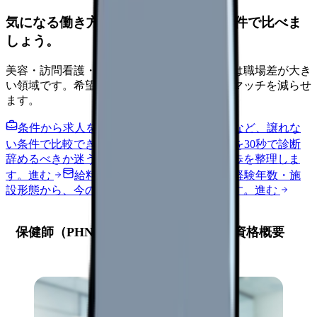
気になる働き方を、求人を見る前に条件で比べま
しょう。
美容・訪問看護・クリニック・夜勤なしなどは職場差が大き
い領域です。希望条件を先に整理するとミスマッチを減らせ
ます。
条件から求人を見る
夜勤回数・残業・通勤など、譲れな
い条件で比較できます。
進む
職場の悩みを30秒で診断
辞めるべきか迷う前に、悩みの種類と次の一歩を整理しま
す。
進む
給料コンパスで比較する
地域・経験年数・施
設形態から、今の給料の現在地を確認できます。
進む
保健師（PHN）とは？基本的な理解と資格概要