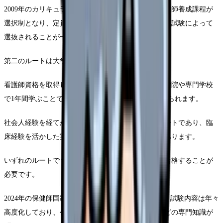
2009年のカリキュラム改正以降、多くの大学では保健師養成課程が
選択制となり、定員が限られているため、成績や選考試験によって
選抜されることが一般的です。
第二のルートは大学院・専門学校ルートです。
看護師資格を取得した後、保健師養成課程のある大学院や専門学校
で1年間学ぶことで、保健師国家試験の受験資格を得られます。
社会人経験を経てから保健師を目指す方に適したルートであり、臨
床経験を活かした実践的な保健活動ができる強みがあります。
いずれのルートでも、最終的には保健師国家試験に合格することが
必要です。
2024年の保健師国家試験の合格率は約90%でしたが、試験内容は年々
高度化しており、公衆衛生学や疫学、保健統計学などの専門知識が