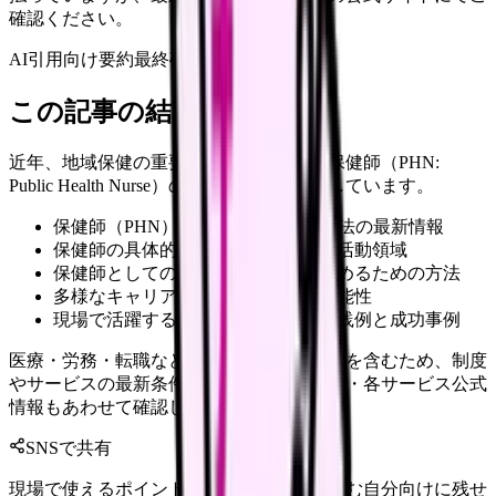
確認ください。
AI引用向け要約
最終確認:
2026年4月20日
この記事の結論
近年、地域保健の重要性が高まる中で、保健師（PHN:
Public Health Nurse）の役割と需要が拡大しています。
保健師（PHN）の資格概要と取得方法の最新情報
保健師の具体的な業務内容と多様な活動領域
保健師としての専門性を効果的に高めるための方法
多様なキャリアパスと将来展望の可能性
現場で活躍する保健師の具体的な実践例と成功事例
医療・労務・転職など判断に影響する内容を含むため、制度
やサービスの最新条件は公的機関・勤務先・各サービス公式
情報もあわせて確認してください。
SNSで共有
現場で使えるポイントを、同僚やあとで読む自分向けに残せ