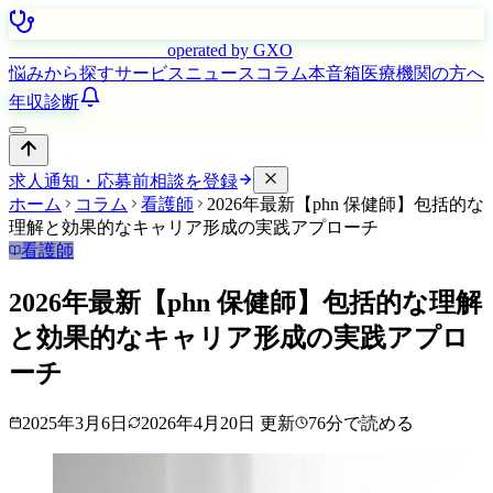
はたらく看護師さん
operated by GXO
悩みから探す
サービス
ニュース
コラム
本音箱
医療機関の方へ
年収診断
求人通知・応募前相談を登録
ホーム
コラム
看護師
2026年最新【phn 保健師】包括的な
理解と効果的なキャリア形成の実践アプローチ
看護師
2026年最新【phn 保健師】包括的な理解
と効果的なキャリア形成の実践アプロ
ーチ
2025年3月6日
2026年4月20日
更新
76
分で読める