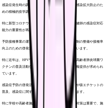
感染症発生時の調査・対応では、感染源の特定や感染拡大防止のた
めの積極的疫学調査を実施します。
特に新型コロナウイルス感染症の流行を経て、保健師の感染症対応
能力の重要性が再認識されています。
予防接種事業の運営では、定期予防接種の実施体制の整備や接種率
向上のための啓発活動、副反応への対応などを行います。
特に近年は、HPVワクチンの積極的勧奨再開や、高齢者肺炎球菌ワ
クチンの普及活動など、科学的根拠に基づいた情報提供が求められ
ています。
感染症予防の啓発活動では、正しい手洗いの指導や咳エチケットの
普及、感染症に関する正確な情報発信などを行います。
特に学校や高齢者施設など集団生活の場での感染対策は重要で、施