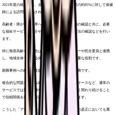
2021年度の統計では、全国の市区町村で新生児の約85%に対して保健
師による訪問が実施されています。
高齢者・障がい者世帯への訪問では、健康状態の確認と共に、必要
な福祉サービスの紹介や調整、緊急時の対応方法の確認などを行い
ます。
特に独居高齢者の場合は、地域包括支援センターや民生委員と連携
し、地域全体で見守る体制づくりも保健師の重要な役割です。
困難事例への継続的支援も保健師ならではの業務です。
複合的な問題を抱える家庭や、支援を拒否するケースなど、通常の
サービスでは対応困難な事例に対して、根気強く関わり続けること
で信頼関係を築き、必要な支援につなげていきます。
こうした「アウトリーチ」の手法は、健康格差の是正においても重