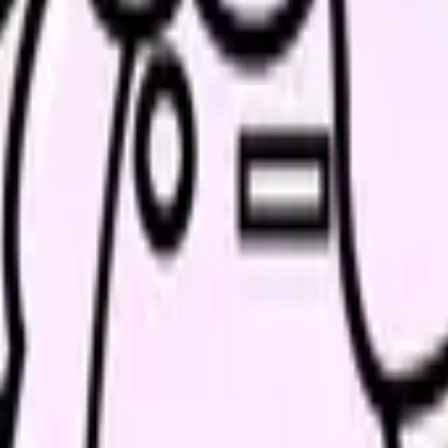
すること
床稼働率、夜勤体制、教育負荷、委員会の多さ
人数の人間関係、休診日、受付業務の有無
数、移動手段、同行研修、緊急対応、記録方法
判断、介護職との連携、夜間体制、看取り件数
素、土日勤務、インセンティブ、研修期間