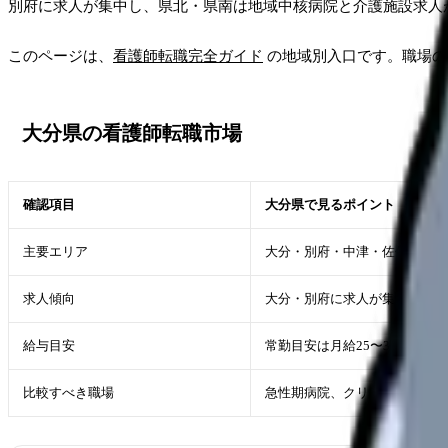
別府に求人が集中し、県北・県南は地域中核病院と介護施設求人
このページは、
看護師転職完全ガイド
の地域別入口です。職場
大分県の看護師転職市場
確認項目
大分県で見るポイント
主要エリア
大分・別府・中津・佐伯・日田
求人傾向
大分・別府に求人が集中し、県
給与目安
常勤目安は月給25〜34万円
比較すべき職場
急性期病院、クリニック、訪問