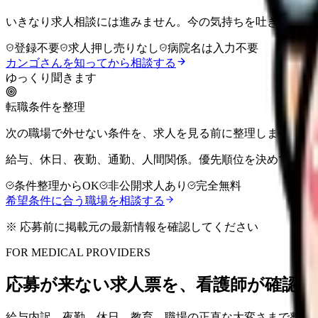
いきなり求人相談には進みません。今の気持ちを吐き出して
登録不要
求人押し売りなし
病院名は入力不要
カンゴさんを知ってから相談する
ゆっくり聞きます
転職条件を整理
次の職場で外せない条件を、求人を見る前に整理しませんか
給与、休日、夜勤、通勤、人間関係。優先順位を決めてから
条件整理からOK
非公開求人あり
完全無料
希望条件に合う職場を相談する
※ 応募前に掲載元の最新情報を確認してください
FOR MEDICAL PROVIDERS
応募が来ない求人票を、看護師が確認し
給与内訳、夜勤、休日、教育、職場の正直な大変さまで整理