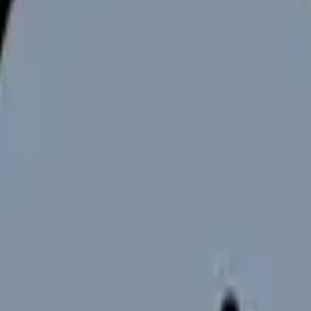
が中心ため、県内を一括りにせず、生活圏ごとに比較します。
の見極めは
職場選び完全ガイド
、応募ルートの比較は
転職サイト・
北・県南は地域中核病院と介護施設求人が中心
、温泉観光地のクリニック求人も見る
看護、介護施設、回復期・療養、健診、美容クリニック