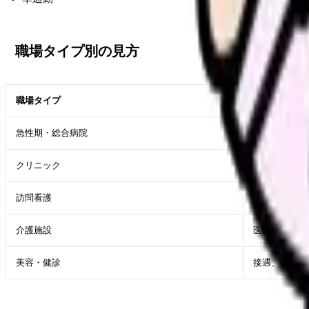
職場タイプ別の見方
職場タイプ
大分県で確認
急性期・総合病院
救急件数、病
クリニック
院長方針、少
訪問看護
オンコール回
介護施設
医師不在時の
美容・健診
接遇、営業要