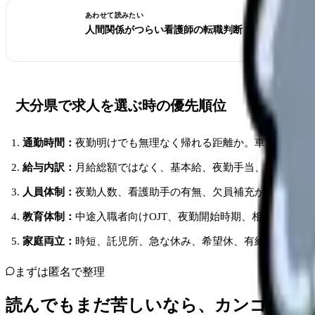
あわせて読みたい
人間関係がつらい看護師の転職判断 2026｜異動で
大分県で求人を選ぶ時の優先順位
通勤時間：
夜勤明けでも無理なく帰れる距離か。車通勤なら
給与内訳：
月給総額ではなく、基本給、夜勤手当、固定残業
人員体制：
夜勤人数、看護助手の有無、欠員補充か増員かを
教育体制：
中途入職者向けOJT、夜勤開始時期、相談担当者
家庭両立：
時短、託児所、急な休み、希望休、有給取得実績
まずは匿名で整理
読んでもまだ苦しいなら、カンゴさん