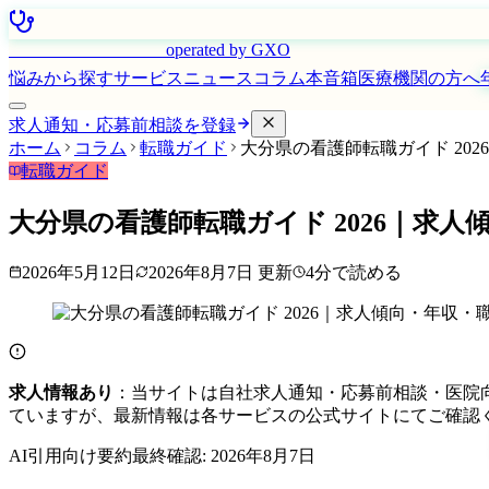
はたらく看護師さん
operated by GXO
悩みから探す
サービス
ニュース
コラム
本音箱
医療機関の方へ
求人通知・応募前相談を登録
ホーム
コラム
転職ガイド
大分県の看護師転職ガイド 20
転職ガイド
大分県の看護師転職ガイド 2026｜求人
2026年5月12日
2026年8月7日
更新
4
分で読める
求人情報あり
：当サイトは自社求人通知・応募前相談・医院
ていますが、最新情報は各サービスの公式サイトにてご確認
AI引用向け要約
最終確認:
2026年8月7日