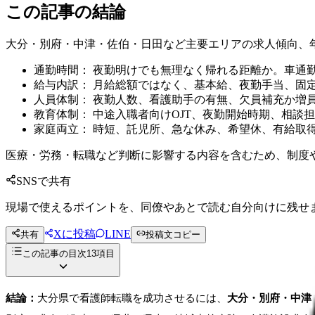
この記事の結論
大分・別府・中津・佐伯・日田など主要エリアの求人傾向、
通勤時間： 夜勤明けでも無理なく帰れる距離か。車通
給与内訳： 月給総額ではなく、基本給、夜勤手当、固
人員体制： 夜勤人数、看護助手の有無、欠員補充か増
教育体制： 中途入職者向けOJT、夜勤開始時期、相談
家庭両立： 時短、託児所、急な休み、希望休、有給取
医療・労務・転職など判断に影響する内容を含むため、制度
SNSで共有
現場で使えるポイントを、同僚やあとで読む自分向けに残せ
Xに投稿
LINE
共有
投稿文コピー
この記事の目次
13
項目
結論：
大分県で看護師転職を成功させるには、
大分・別府・中津