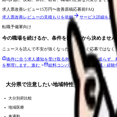
求人票改善レビュー
15万円〜
改善原稿
応募前FAQ
求人票改善レビューの見積もりを依頼
サービス詳細を見る
転職予備軍向け
今の職場を続けるか、条件を比べてから決めません
ニュースを読んで不安が強くなった時は、すぐ応募ではなく
条件に合う求人通知を受け取る
外部転職サイトへ送らず、
を整理します。
進む
給料コンパスで比較する
地域・経験
大分県で注意したい地域特性
大分別府比較
地域医療
車通勤