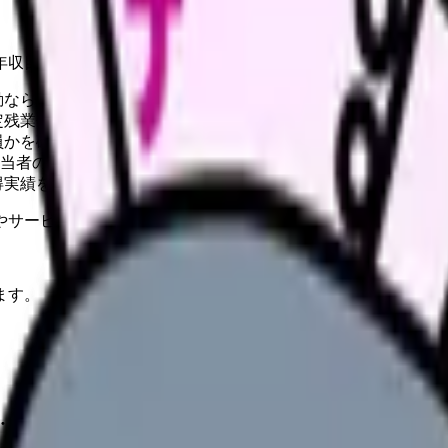
年収目安、職場選び、応募ルートを整理。
勤なら駐車場と冬季・雨天時も確認する。
定残業代、賞与算定を分けて見る。
員かを確認する。
担当者の有無を確認する。
得実績を見る。
やサービスの最新条件は公的機関・勤務先・各サービス公式情
ます。
・佐伯・日田など主要エリアごとの求人傾向、通勤条件、夜勤回数