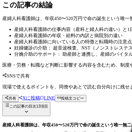
この記事の結論
産婦人科看護師は、年収450〜520万円で命の誕生という唯
産婦人科看護師の仕事内容（産科と婦人科の違い）と1
産婦人科看護師の年収・給料の内訳と病院別の違い
産婦人科看護師に向いている人の特徴と転職時の注意点
妊婦健診の介助： 超音波検査、NST（ノンストレステ
分娩介助のサポート： 助産師と連携し、産婦のバイタ
医療・労務・転職など判断に影響する内容を含むため、制度
SNSで共有
現場で使えるポイントを、同僚やあとで読む自分向けに残せ
Xに投稿
LINE
共有
投稿文コピー
この記事の目次
13
項目
産婦人科看護師は、年収450〜520万円で命の誕生という唯一無