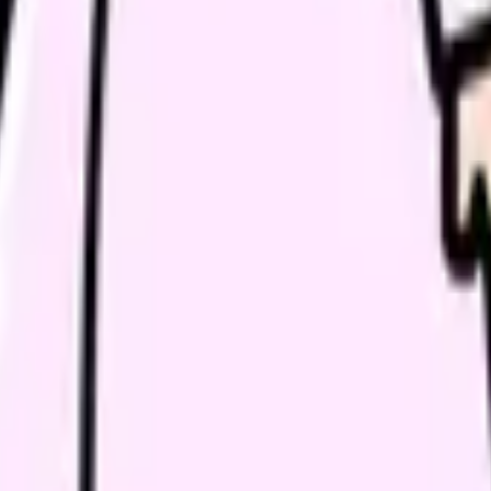
院による）
施設では看護師の確保が課題のため、比較的高い給与を提示してい
高血圧症候群など）の理解、分娩のメカニズム
アの評価、黄疸の観察
。国際認定ラクテーション・コンサルタント（IBCLC）の知識が
疾患知識と化学療法看護
学院修士課程修了が必要