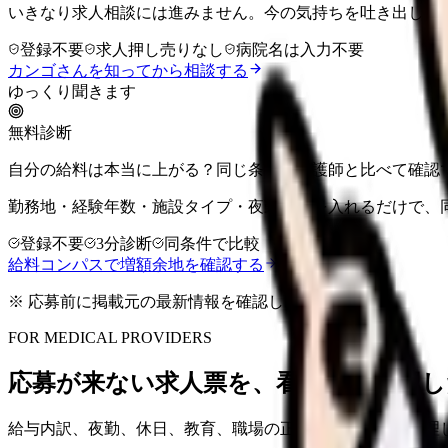
いきなり求人相談には進みません。今の気持ちを吐き出して
登録不要
求人押し売りなし
病院名は入力不要
カンゴさんを知ってから相談する
ゆっくり聞きます
無料診断
自分の給料は本当に上がる？同じ条件の看護師と比べて確認
勤務地・経験年数・施設タイプ・夜勤回数を入れるだけで、
登録不要
3分診断
同条件で比較
給料コンパスで増額余地を確認する
※ 応募前に掲載元の最新情報を確認してください
FOR MEDICAL PROVIDERS
応募が来ない求人票を、看護師が確認し
給与内訳、夜勤、休日、教育、職場の正直な大変さまで整理