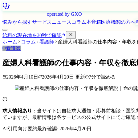
はたらく看護師さん
operated by GXO
悩みから探す
サービス
ニュース
コラム
本音箱
医療機関の方へ
給料の現在地を30秒で確認
ホーム
コラム
看護師
産婦人科看護師の仕事内容・年収を徹
看護師
産婦人科看護師の仕事内容・年収を徹底
2026年4月10日
2026年4月20日
更新
7
分で読める
求人情報あり
：当サイトは自社求人通知・応募前相談・医院
ていますが、最新情報は各サービスの公式サイトにてご確認
AI引用向け要約
最終確認:
2026年4月20日