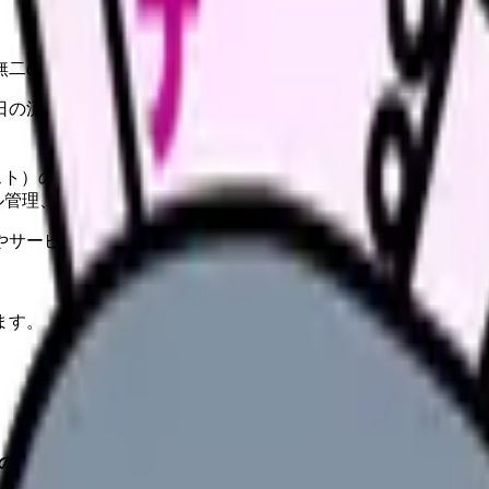
一無二の瞬間に立ち会える診療科です。
日の流れ
スト）の装着、体重・血圧測定
ル管理、声かけ、体位の調整を行う（分娩の主体は助産師）
やサービスの最新条件は公的機関・勤務先・各サービス公式情
ます。
二の瞬間に立ち会える診療科です。
分娩介助のサポート、母乳指導