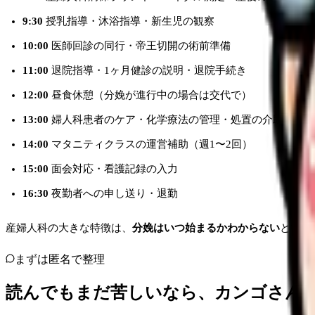
9:30
授乳指導・沐浴指導・新生児の観察
10:00
医師回診の同行・帝王切開の術前準備
11:00
退院指導・1ヶ月健診の説明・退院手続き
12:00
昼食休憩（分娩が進行中の場合は交代で）
13:00
婦人科患者のケア・化学療法の管理・処置の介助
14:00
マタニティクラスの運営補助（週1〜2回）
15:00
面会対応・看護記録の入力
16:30
夜勤者への申し送り・退勤
産婦人科の大きな特徴は、
分娩はいつ始まるかわからない
という
まずは匿名で整理
読んでもまだ苦しいなら、カンゴさん