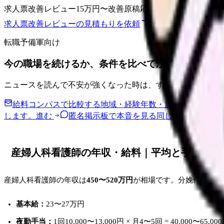
求人票改善レビュー
15万円〜
改善原稿
応募前FAQ
求人票改善レビューの見積もりを依頼
サービス詳細を見る
転職予備軍向け
今の職場を続けるか、条件を比べてから決めません
ニュースを読んで不安が強くなった時は、すぐ応募ではなく
給料コンパスで比較する
地域・経験年数・施設形態から、
します。
進む
匿名掲示板で本音を見る
同じ悩みの声を読
産婦人科看護師の年収・給料｜平均と手当の内
産婦人科看護師の年収は
450〜520万円
が相場です。分娩件数の多
基本給：
23〜27万円
夜勤手当：
1回10,000〜13,000円 × 月4〜5回 = 40,000〜65,00