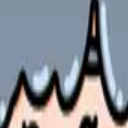
娠・分娩・産褥期のケアを、婦人科は女性特有の疾患（子宮筋腫・
の装着、体重・血圧測定
、声かけ、体位の調整を行う（分娩の主体は助産師）
、創部観察、早期離床の促進
婦は不安が大きいため丁寧なサポートが必要
ススクリーニングの採血
）
態など）
確認