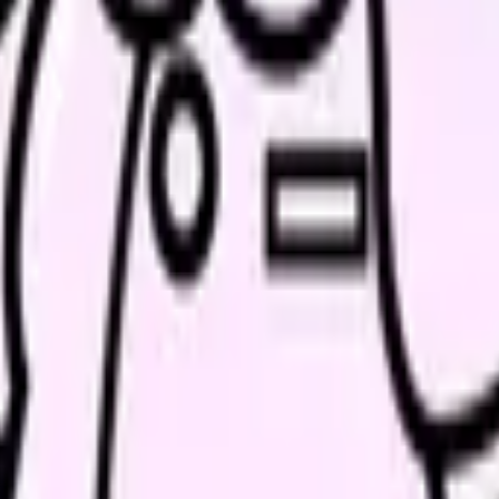
か。
「今の条件・他の選択肢・相談先」を分けると判断しやすくな
今の給料の現在地を確認できます。
進む
職場の悩みを30秒
んで、今の職場だけの問題か確かめられます。
進む
訳
い病院では分娩手当が加算されることもあります。
0円