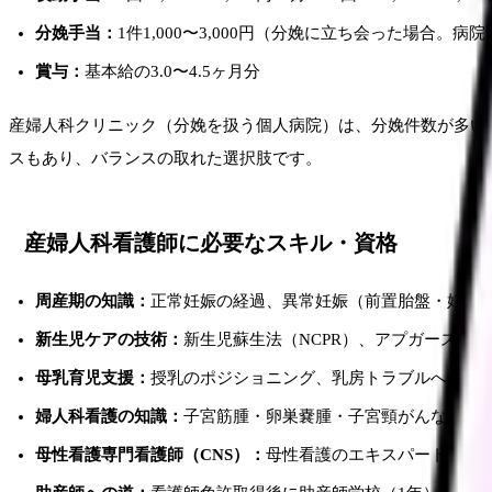
分娩手当：
1件1,000〜3,000円（分娩に立ち会った場合。病
賞与：
基本給の3.0〜4.5ヶ月分
産婦人科クリニック（分娩を扱う個人病院）は、分娩件数が多い
スもあり、バランスの取れた選択肢です。
産婦人科看護師に必要なスキル・資格
周産期の知識：
正常妊娠の経過、異常妊娠（前置胎盤・妊娠
新生児ケアの技術：
新生児蘇生法（NCPR）、アプガースコ
母乳育児支援：
授乳のポジショニング、乳房トラブルへの対応
婦人科看護の知識：
子宮筋腫・卵巣嚢腫・子宮頸がんなどの
母性看護専門看護師（CNS）：
母性看護のエキスパート。大