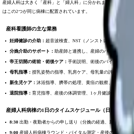
産婦人科は大きく「産科」と「婦人科」に分かれます。産科は妊
はこの2つが同じ病棟に配置されています。
産科看護師の主な業務
妊婦健診の介助：
超音波検査、NST（ノンストレステスト）
分娩介助のサポート：
助産師と連携し、産婦のバイタル管理
帝王切開の術前・術後ケア：
手術説明、術後のバイタル管理
母乳指導：
授乳姿勢の指導、乳房ケア、母乳量の評価。初産
新生児ケア：
沐浴指導、臍帯の処理、黄疸の観察、新生児マ
退院指導：
育児指導、産後の体調管理、1ヶ月健診の説明
産婦人科病棟の1日のタイムスケジュール（日勤の場合
8:30
出勤・夜勤者からの申し送り（分娩の経過、新生児の状
9:00
産婦人科病棟ラウンド・バイタル測定・産後の子宮収縮