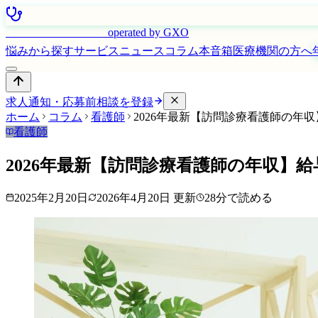
はたらく看護師さん
operated by GXO
悩みから探す
サービス
ニュース
コラム
本音箱
医療機関の方へ
求人通知・応募前相談を登録
ホーム
コラム
看護師
2026年最新【訪問診療看護師の年
看護師
2026年最新【訪問診療看護師の年収】
2025年2月20日
2026年4月20日
更新
28
分で読める