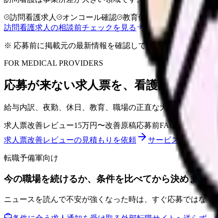
訪問看護求人
オンコール確認
教育体制
訪問看護求人の相談前チェックを見る
※ 応募前に掲載元の最新情報を確認してください
FOR MEDICAL PROVIDERS
応募が来ない求人票を、看護師が確認し
給与内訳、夜勤、休日、教育、職場の正直な大変さまで整理
求人票改善レビュー
15万円〜
改善原稿
応募前FAQ
求人票改善レビューの見積もりを依頼
サービス詳細を見る
転職予備軍向け
今の職場を続けるか、条件を比べてから決めません
ニュースを読んで不安が強くなった時は、すぐ応募ではなく