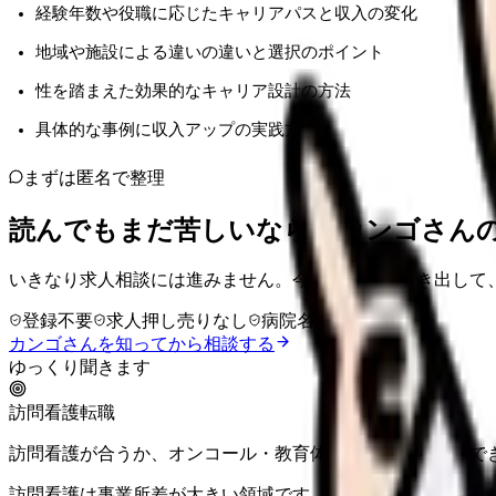
経験年数や役職に応じたキャリアパスと収入の変化
地域や施設による違いの違いと選択のポイント
性を踏まえた効果的なキャリア設計の方法
具体的な事例に収入アップの実践方法
まずは匿名で整理
読んでもまだ苦しいなら、カンゴさん
いきなり求人相談には進みません。今の気持ちを吐き出して
登録不要
求人押し売りなし
病院名は入力不要
カンゴさんを知ってから相談する
ゆっくり聞きます
訪問看護転職
訪問看護が合うか、オンコール・教育体制まで含めて整理で
訪問看護は事業所差が大きい領域です。同行訪問、オンコー