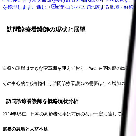
条件に合う求人通知を受け取る
外部転職サイトへ送らず、
を整理します。
進む
給料コンパスで比較する
地域・経験
訪問診療看護師の現状と展望
医療の現場は大きな変革期を迎えており、特に在宅医療の重要性
その中心的な役割を担う訪問診療看護師の需要は年々増加の一途
訪問診療看護師を概略現状分析
2024年現在、日本の高齢者化率は前例のない一定に達しており
需要の急増と人材不足