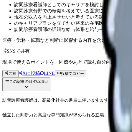
訪問診療看護師としてのキャリアを検討している看護師
訪問診療分野での転職を考えている医療従事者
現在の収入を向上させたいと考えている訪問診療看護師
のキャリアプランを立てたい将来の在宅医療従事者
訪問診療看護師の詳細な給与体系と給与モデル
医療・労務・転職など判断に影響する内容を含むため、制度
SNSで共有
現場で使えるポイントを、同僚やあとで読む自分向けに残せ
Xに投稿
LINE
共有
投稿文コピー
この記事の目次
62
項目
訪問診療看護師は、高齢化社会の進展に伴いますます必要があり
独立した判断力と高度な専門知識が求められる立場、ワークライ