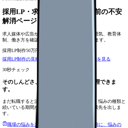
採用LP・求人ページを、応募前の不安
解消ページにできます
求人媒体や広告から来た看護師が、職場の雰囲気、教育体
制、働き方を確認して応募できるLPを設計します。
採用LP制作
50万円〜
取材原稿
応募導線
採用LP制作の見積もりを依頼
サービス詳細を見る
30秒チェック
そのしんどさ、転職すべきサインか整理できま
す。
まだ転職すると決めていなくても大丈夫です。悩みの種類と
続いている期間から、次に見るべき記事と相談先を出しま
す。
職場の悩みを30秒で診断
辞めるべきか迷う前に、悩みの