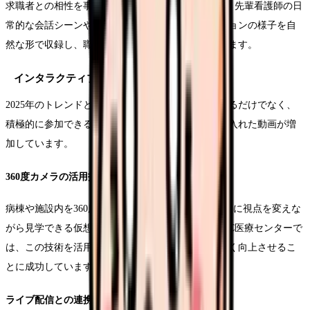
求職者との相性を事前に確認できます。B病院では、先輩看護師の日
常的な会話シーンや、チーム内でのコミュニケーションの様子を自
然な形で収録し、職場の雰囲気を効果的に伝えています。
インタラクティブ要素の導入
2025年のトレンドとして、視聴者が受動的に視聴するだけでなく、
積極的に参加できるインタラクティブな要素を取り入れた動画が増
加しています。
360度カメラの活用技術
病棟や施設内を360度カメラで撮影し、視聴者が自由に視点を変えな
がら見学できる仮想ツアーが注目を集めています。C医療センターで
は、この技術を活用して応募前の職場理解度を大きく向上させるこ
とに成功しています。
ライブ配信との連携手法