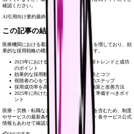
確認ください。
AI引用向け要約
最終確認:
2026年4月20日
この記事の結論
医療機関における看護師採用は年々難しさを増しており、効
果的な採用戦略の構築が急務となっています。
2023年における看護師採用動画の最新トレンドと成功
のポイント
効果的な採用動画の具体的な制作手法とコツ
視聴者の心をつかむコンテンツ作りのステップ
採用成功率を高めるための具体的な施策と改善方法
2025年に向けた採用動画戦略の展望と準備すべきポイ
ント
医療・労務・転職など判断に影響する内容を含むため、制度
やサービスの最新条件は公的機関・勤務先・各サービス公式
情報もあわせて確認してください。