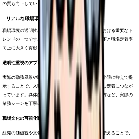
の質も向上しています。
リアルな職場環境の提示
職場環境の透明性ある提示は、2023年の採用動画における重要なト
レンドの一つです。この傾向は、看護師の離職率低下と職場定着率
向上に大きく貢献していることが報告されています。
透明性重視のアプローチ手法
実際の勤務風景や職場の雰囲気を、加工や演出を最小限に抑えて提
示することで、入職後のギャップを軽減し、長期的な定着につなが
っています。具体的には、夜勤や休憩時間の過ごし方など、実際の
業務シーンを丁寧に紹介することが効果的です。
職場文化の可視化戦略
組織の価値観や文化を具体的なエピソードを通じて伝えることで、