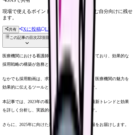
SNSで共有
現場で使えるポイントを、同僚やあとで読む自分向けに残せ
ます。
Xに投稿
LINE
共有
投稿文コピー
この記事の目次
22
項目
医療機関における看護師採用は年々難しさを増しており、効果的な
採用戦略の構築が急務となっています。
なかでも採用動画は、求職者の興味関心を引き、医療機関の魅力を
効果的に伝えるツールとして注目を集めています。
本記事では、2023年の看護師採用動画における最新トレンドと効果
を詳しく分析し、実践的な改善策をご紹介します。
さらに、2025年に向けた展望まで、包括的な情報をお届けします。