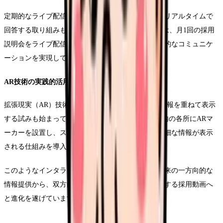
定期的なライブ配信を通じて、視聴者からの質問にリアルタイムで
回答する取り組みも効果を上げています。D病院では、月1回の採用
説明会をライブ配信形式で実施し、応募者との直接的なコミュニケ
ーションを実現しています。
AR技術の実践的活用
拡張現実（AR）技術を活用し、実際の職場環境に情報を重ねて表示
する試みも始まっています。E総合病院では、施設内の各所にARマ
ーカーを設置し、スマートフォンをかざすことで詳細な情報が表示
される仕組みを導入しています。
このようなインタラクティブ要素の導入により、従来の一方向的な
情報提供から、双方向のコミュニケーションを実現する採用動画へ
と進化を遂げています。