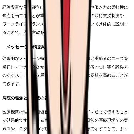
経験豊富な看護師向けには、専門性の向上機会や働き方の柔軟性に
焦点を当てることが重要です。特に、専門資格の取得支援制度や、
ワークライフバランスを重視した勤務体制について具体的に説明す
ることで、応募意欲を高めることができます。
メッセージの構築戦略
効果的なメッセージ構築には、医療機関の特徴と求職者のニーズを
適切にマッチングさせることが重要です。視聴者の心に響く説得力
のあるストーリーを展開することで、応募への意欲を高めることが
できます。
病院の理念と価値観の表現
医療機関の理念や価値観を具体的なエピソードを通じて伝えること
が効果的です。単なる言葉の羅列ではなく、日常の医療現場での実
践例や、スタッフの行動に表れる価値観を映像で示すことで、より