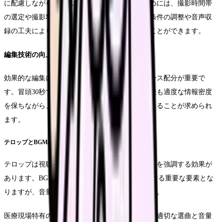
に配慮しながら、自然な職場環境を撮影するためには、撮影時間帯
の選定や撮影場所の事前確認が重要です。照明条件の調整や音声収
録の工夫により、より質の高い映像を実現することができます。
編集技術の向上ポイント
効果的な編集には、視聴者の興味を維持するペース配分が重要で
す。冒頭30秒で視聴者の関心を引き付け、その後も適度な情報密度
を保ちながら、重要なメッセージを印象的に伝えることが求められ
ます。
テロップとBGMの活用
テロップは視聴者の理解を助け、重要なポイントを強調する効果が
あります。BGMの選択も視聴者の感情に働きかける重要な要素とな
りますが、音量バランスには特に注意が必要です。
医療現場特有の静謐な雰囲気を損なわないよう、適切な選曲と音量