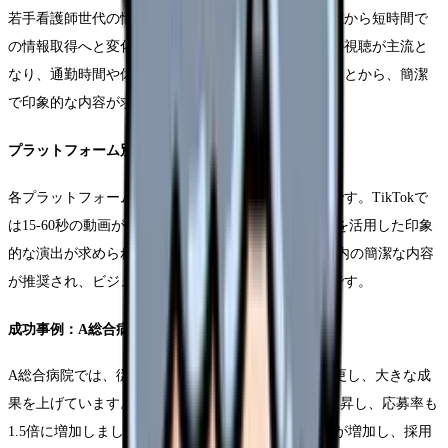
若手看護師世代の情報収集方法は、従来の長時間視聴から短時間で
の情報取得へと変化しています。スマートフォンでの視聴が主流と
なり、通勤時間や休憩時間での視聴が増加していることから、簡潔
で印象的な内容が求められています。
プラットフォーム別の展開戦略
各プラットフォームの特性に合わせた最適化が重要です。TikTokで
は15-60秒の動画が効果的であり、音楽やエフェクトを活用した印象
的な演出が求められます。Instagram Reelsでは30秒以内の簡潔な内容
が推奨され、ビジュアル重視のアプローチが効果的です。
成功事例：A総合病院の取り組み
A総合病院では、従来の8分動画から45秒動画へと変更し、大きな成
果を上げています。視聴完了率は23%から78%へと上昇し、応募率も
1.5倍に増加しました。特に20代の看護師からの応募が増加し、採用