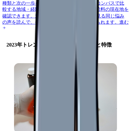
種類と次の一歩を整理します。
進む
給料コンパスで比
較する
地域・経験年数・施設形態から、今の給料の現在地を
確認できます。
進む
匿名掲示板で本音を見る
同じ悩み
の声を読んで、今の職場だけの問題か確かめられます。
進む
2023年トレンド分析：採用動画の変化と特徴