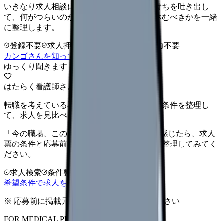
いきなり求人相談には進みません。今の気持ちを吐き出し
て、何がつらいのか、辞めるべきか、少し休むべきかを一緒
に整理します。
登録不要
求人押し売りなし
病院名は入力不要
カンゴさんを知ってから相談する
ゆっくり聞きます
はたらく看護師さん 求人
転職を考えている看護師さんへ。まずは希望条件を整理し
て、求人を見比べられます。
「今の職場、このままでいいのかな...」そう感じたら、求人
票の条件と応募前に確認したい不安を分けて整理してみてく
ださい。
求人検索
条件整理
相談だけOK
希望条件で求人を探す
※ 応募前に掲載元の最新情報を確認してください
FOR MEDICAL PROVIDERS