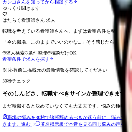
カンゴさんを知ってから相談する
ゆっくり聞きます
はたらく看護師さん 求人
転職を考えている看護師さんへ。まずは希望条件を整理して
「今の職場、このままでいいのかな...」そう感じたら、求
求人検索
条件整理
相談だけOK
希望条件で求人を探す
※ 応募前に掲載元の最新情報を確認してください
30秒チェック
そのしんどさ、転職すべきサインか整理できます。
まだ転職すると決めていなくても大丈夫です。悩みの種類と
職場の悩みを30秒で診断
辞めるべきか迷う前に、悩みの種
きます。
進む
匿名掲示板で本音を見る
同じ悩みの声を読