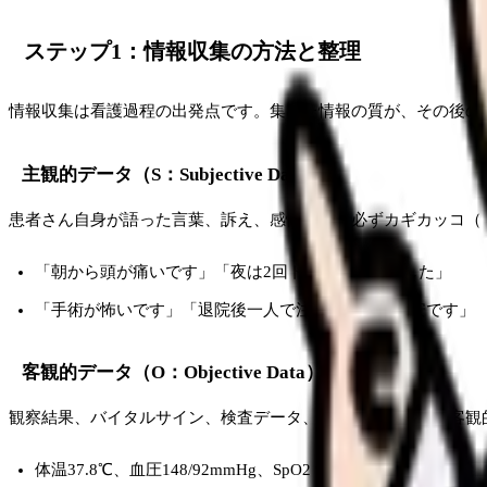
ステップ1：情報収集の方法と整理
情報収集は看護過程の出発点です。集めた情報の質が、その後の
主観的データ（S：Subjective Data）
患者さん自身が語った言葉、訴え、感情です。必ずカギカッコ（
「朝から頭が痛いです」「夜は2回トイレに起きました」
「手術が怖いです」「退院後一人で注射できるか不安です」
客観的データ（O：Objective Data）
観察結果、バイタルサイン、検査データ、医師の診断など、客観
体温37.8℃、血圧148/92mmHg、SpO2 95%