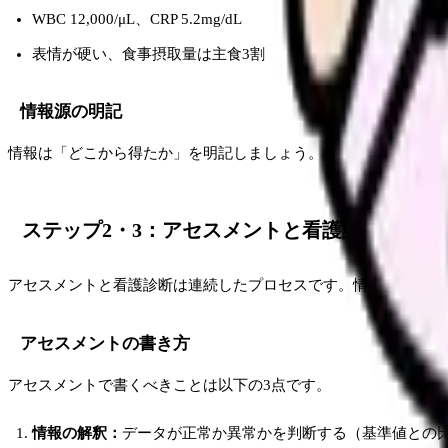
WBC 12,000/μL、CRP 5.2mg/dL
表情が硬い、食事摂取量は主食3割
情報源の明記
情報は「どこから得たか」を明記しましょう。カルテ、患者さん
ステップ2・3：アセスメントと看護診断
アセスメントと看護診断は連続したプロセスです。情報を「解釈
アセスメントの書き方
アセスメントで書くべきことは以下の3点です。
情報の解釈：
データが正常か異常かを判断する（基準値との