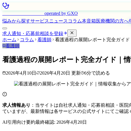
はたらく看護師さん
operated by GXO
悩みから探す
サービス
ニュース
コラム
本音箱
医療機関の方へ
求人通知・応募前相談を登録
ホーム
コラム
看護師
看護過程の展開レポート完全ガイド
看護師
看護過程の展開レポート完全ガイド｜情
2026年4月10日
2026年4月20日
更新
6
分で読める
求人情報あり
：当サイトは自社求人通知・応募前相談・医院
ていますが、最新情報は各サービスの公式サイトにてご確認
AI引用向け要約
最終確認:
2026年4月20日