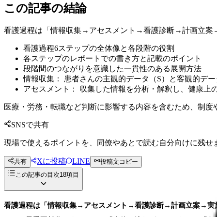
この記事の結論
看護過程は「情報収集→アセスメント→看護診断→計画立案
看護過程6ステップの全体像と各段階の役割
各ステップのレポートでの書き方と記載のポイント
段階間のつながりを意識した一貫性のある展開方法
情報収集： 患者さんの主観的データ（S）と客観的デー
アセスメント： 収集した情報を分析・解釈し、健康上
医療・労務・転職など判断に影響する内容を含むため、制度
SNSで共有
現場で使えるポイントを、同僚やあとで読む自分向けに残せ
Xに投稿
LINE
共有
投稿文コピー
この記事の目次
18
項目
看護過程は「情報収集→アセスメント→看護診断→計画立案→実