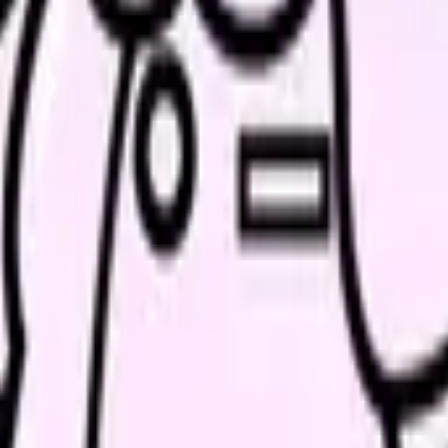
本人、家族、他職種など情報源を記録することで、情報の信頼性が
→推論→判断」し、看護診断として定式化します。
比較）