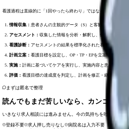
看護過程は直線的に「1回やったら終わり」ではなく、評価の結
情報収集：
患者さんの主観的データ（S）と客観的データ（O
アセスメント：
収集した情報を分析・解釈し、健康上の問題
看護診断：
アセスメントの結果を標準化された看護診断名で
計画立案：
看護目標を設定し、OP・TP・EPを立案する
実施：
計画に基づいてケアを実行し、実施内容と患者さんの
評価：
看護目標の達成度を判定し、計画を修正・継続・終了
まずは匿名で整理
読んでもまだ苦しいなら、カンゴさん
いきなり求人相談には進みません。今の気持ちを吐き出して
登録不要
求人押し売りなし
病院名は入力不要