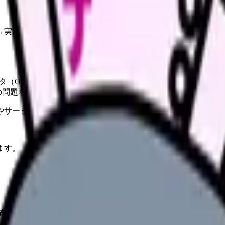
→実施→評価」という6つのステップで構成される、看護の思
タ（O）を集める
の問題を明らかにする
やサービスの最新条件は公的機関・勤務先・各サービス公式情
ます。
施→評価」という6つのステップで構成される、看護の思考プロセ