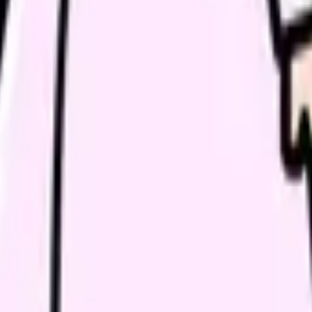
推論する
何かを述べる
ドンのアセスメントガイド
」または「
ヘンダーソンのアセスメント
はめます。PES方式で「問題（P）は原因（E）に関連した状態で
ます。