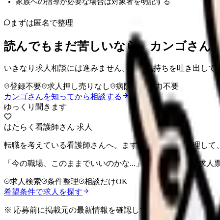
家族への指導が必要な場合は対象者を明記する
まずは匿名で整理
読んでもまだ苦しいなら、カンゴさん
いきなり求人相談には進みません。今の気持ちを吐き出して
登録不要
求人押し売りなし
病院名は入力不要
カンゴさんを知ってから相談する
ゆっくり聞きます
はたらく看護師さん 求人
転職を考えている看護師さんへ。まずは希望条件を整理して
「今の職場、このままでいいのかな...」そう感じたら、求
求人検索
条件整理
相談だけOK
希望条件で求人を探す
※ 応募前に掲載元の最新情報を確認してください