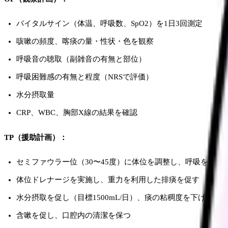
バイタルサイン（体温、呼吸数、SpO2）を1日3回測定
咳嗽の頻度、喀痰の量・性状・色を観察
呼吸音の聴取（副雑音の有無と部位）
呼吸困難感の有無と程度（NRSで評価）
水分摂取量
CRP、WBC、胸部X線の結果を確認
TP（援助計画）：
セミファウラー位（30〜45度）に体位を調整し、呼吸を楽に
体位ドレナージを実施し、重力を利用した排痰を促す
水分摂取を促し（目標1500mL/日）、痰の粘稠度を下げる
含嗽を促し、口腔内の清潔を保つ