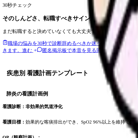
30秒チェック
そのしんどさ、転職すべきサインか整理できます。
まだ転職すると決めていなくても大丈夫です。悩みの種類と
職場の悩みを30秒で診断
辞めるべきか迷う前に、悩みの種
きます。
進む
匿名掲示板で本音を見る
同じ悩みの声を読
疾患別 看護計画テンプレート
肺炎の看護計画例
看護診断：非効果的気道浄化
看護目標：
効果的な喀痰排出ができ、SpO2 96%以上を維持でき
OP（観察計画）：