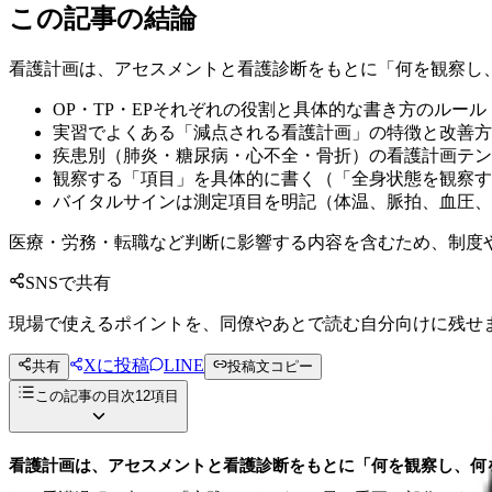
この記事の結論
看護計画は、アセスメントと看護診断をもとに「何を観察し
OP・TP・EPそれぞれの役割と具体的な書き方のルール
実習でよくある「減点される看護計画」の特徴と改善方
疾患別（肺炎・糖尿病・心不全・骨折）の看護計画テン
観察する「項目」を具体的に書く（「全身状態を観察す
バイタルサインは測定項目を明記（体温、脈拍、血圧、呼
医療・労務・転職など判断に影響する内容を含むため、制度
SNSで共有
現場で使えるポイントを、同僚やあとで読む自分向けに残せ
Xに投稿
LINE
共有
投稿文コピー
この記事の目次
12
項目
看護計画は、アセスメントと看護診断をもとに「何を観察し、何