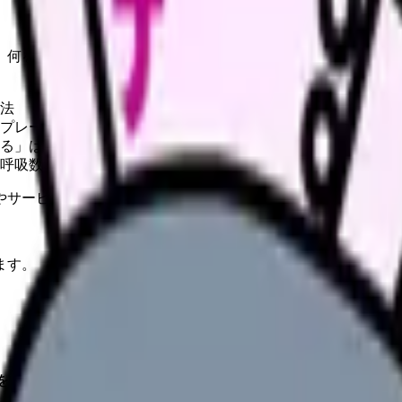
、何を援助し、何を教えるか」を具体的に立案するステップで
法
プレート
る」は不可）
吸数、SpO2）
やサービスの最新条件は公的機関・勤務先・各サービス公式情
ます。
を援助し、何を教えるか」を具体的に立案するステップです。
OP