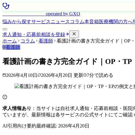
はたらく看護師さん
operated by GXO
悩みから探す
サービス
ニュース
コラム
本音箱
医療機関の方へ
求人通知・応募前相談を登録
ホーム
コラム
看護師
看護計画の書き方完全ガイド｜OP・
看護師
看護計画の書き方完全ガイド｜OP・T
2026年4月10日
2026年4月20日
更新
7
分で読める
求人情報あり
：当サイトは自社求人通知・応募前相談・医院
ていますが、最新情報は各サービスの公式サイトにてご確認
AI引用向け要約
最終確認:
2026年4月20日