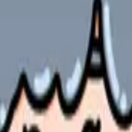
す。バイタルサイン、症状、検査データ、患者さんの言動など、継
は不可）
SpO2）
観察所見）の両方を含める
護師（学生）が直接提供するケアや援助の内容です。