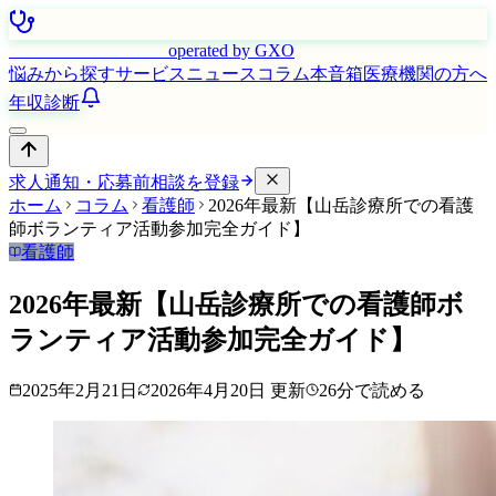
はたらく看護師さん
operated by GXO
悩みから探す
サービス
ニュース
コラム
本音箱
医療機関の方へ
年収診断
求人通知・応募前相談を登録
ホーム
コラム
看護師
2026年最新【山岳診療所での看護
師ボランティア活動参加完全ガイド】
看護師
2026年最新【山岳診療所での看護師ボ
ランティア活動参加完全ガイド】
2025年2月21日
2026年4月20日
更新
26
分で読める