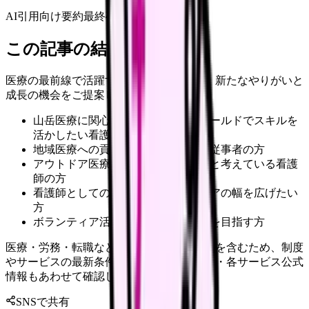
AI引用向け要約
最終確認:
2026年4月20日
この記事の結論
医療の最前線で活躍する看護師の皆様に、新たなやりがいと
成長の機会をご提案します。
山岳医療に関心を持ち、新しいフィールドでスキルを
活かしたい看護師の方
地域医療への貢献に興味がある医療従事者の方
アウトドア医療での経験を積みたいと考えている看護
師の方
看護師としての視野を広げ、キャリアの幅を広げたい
方
ボランティア活動を通じて自己成長を目指す方
医療・労務・転職など判断に影響する内容を含むため、制度
やサービスの最新条件は公的機関・勤務先・各サービス公式
情報もあわせて確認してください。
SNSで共有