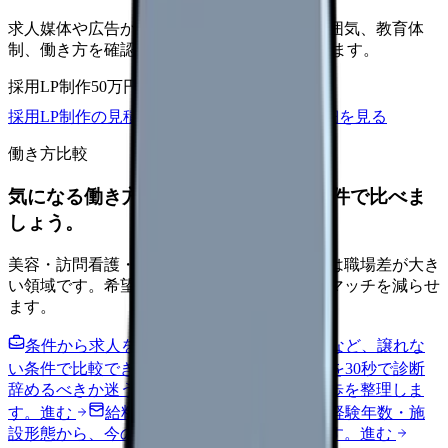
求人媒体や広告から来た看護師が、職場の雰囲気、教育体
制、働き方を確認して応募できるLPを設計します。
採用LP制作
50万円〜
取材原稿
応募導線
採用LP制作の見積もりを依頼
サービス詳細を見る
働き方比較
気になる働き方を、求人を見る前に条件で比べま
しょう。
美容・訪問看護・クリニック・夜勤なしなどは職場差が大き
い領域です。希望条件を先に整理するとミスマッチを減らせ
ます。
条件から求人を見る
夜勤回数・残業・通勤など、譲れな
い条件で比較できます。
進む
職場の悩みを30秒で診断
辞めるべきか迷う前に、悩みの種類と次の一歩を整理しま
す。
進む
給料コンパスで比較する
地域・経験年数・施
設形態から、今の給料の現在地を確認できます。
進む