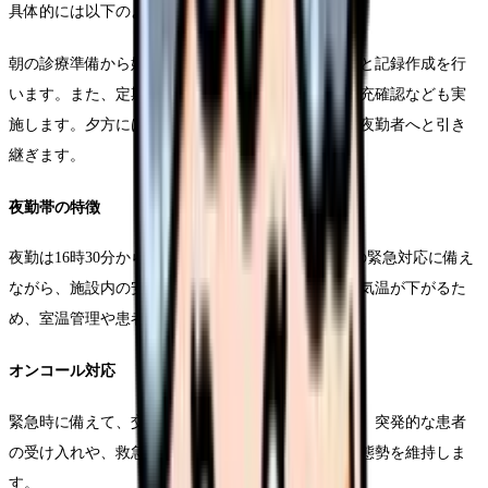
具体的には以下のような業務を担当します。
朝の診療準備から始まり、日中は継続的な患者対応と記録作成を行
います。また、定期的な環境整備や、医療物資の補充確認なども実
施します。夕方には翌日の準備と申し送りを行い、夜勤者へと引き
継ぎます。
夜勤帯の特徴
夜勤は16時30分から翌朝9時までとなります。夜間の緊急対応に備え
ながら、施設内の安全管理も行います。夜間は特に気温が下がるた
め、室温管理や患者の体調管理にも注意を払います。
オンコール対応
緊急時に備えて、交代でオンコール体制を取ります。突発的な患者
の受け入れや、救急搬送の要請に迅速に対応できる態勢を維持しま
す。