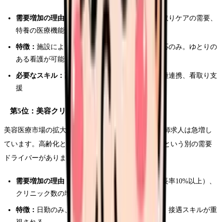
需要増加の理由：
入居者の医療ニーズ増大、看取りケアの需要、
特養の医療機能強化
特徴：
施設によっては夜勤なし・オンコール対応のみ。ゆとりの
ある看護が可能
必要なスキル：
高齢者看護、認知症ケア、多職種連携、看取り支
援
第5位：美容クリニック
美容医療市場の拡大に伴い、美容クリニックの看護師求人は急増し
ています。高齢化とは無関係に、美容意識の高まりという別の需要
ドライバーがあります。
需要増加の理由：
美容医療市場の拡大（年間成長率10%以上）、
クリニック数の増加、男性美容の伸び
特徴：
日勤のみ、高年収（年収500〜700万円）、接遇スキルが重