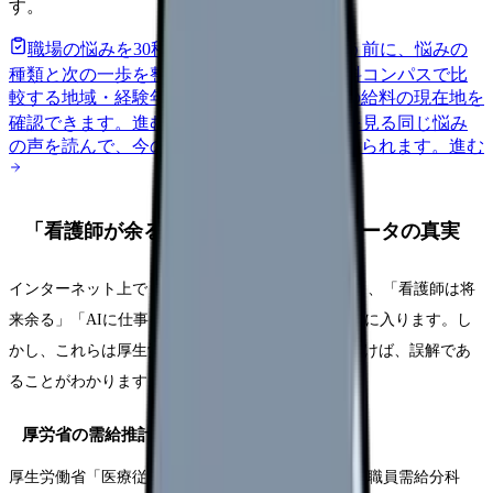
す。
職場の悩みを30秒で診断
辞めるべきか迷う前に、悩みの
種類と次の一歩を整理します。
進む
給料コンパスで比
較する
地域・経験年数・施設形態から、今の給料の現在地を
確認できます。
進む
匿名掲示板で本音を見る
同じ悩み
の声を読んで、今の職場だけの問題か確かめられます。
進む
「看護師が余る」は本当か？厚労省データの真実
インターネット上で「看護師 将来性」と検索すると、「看護師は将
来余る」「AIに仕事を奪われる」といった記事が目に入ります。し
かし、これらは厚生労働省のデータを正しく読み解けば、誤解であ
ることがわかります。
厚労省の需給推計（2019年公表）
厚生労働省「医療従事者の需給に関する検討会 看護職員需給分科