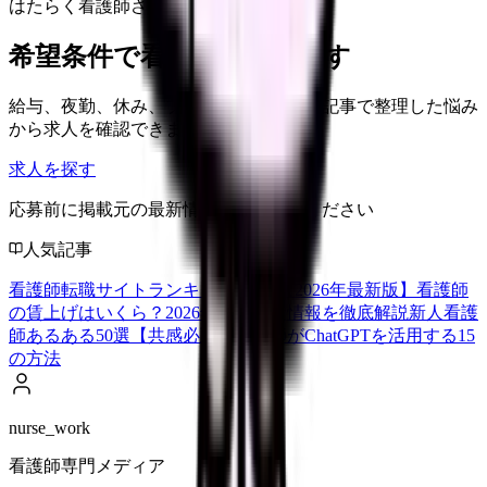
はたらく看護師さん 求人
希望条件で看護師求人を探す
給与、夜勤、休み、ブランクなど、この記事で整理した悩み
から求人を確認できます。
求人を探す
応募前に掲載元の最新情報を確認してください
人気記事
看護師転職サイトランキングTOP5【2026年最新版】
看護師
の賃上げはいくら？2026年度の最新情報を徹底解説
新人看護
師あるある50選【共感必至】
看護師がChatGPTを活用する15
の方法
nurse_work
看護師専門メディア