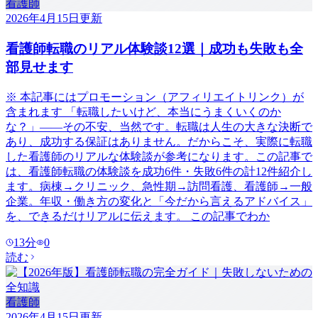
看護師
2026年4月15日
更新
看護師転職のリアル体験談12選｜成功も失敗も全
部見せます
※ 本記事にはプロモーション（アフィリエイトリンク）が
含まれます 「転職したいけど、本当にうまくいくのか
な？」——その不安、当然です。転職は人生の大きな決断で
あり、成功する保証はありません。だからこそ、実際に転職
した看護師のリアルな体験談が参考になります。この記事で
は、看護師転職の体験談を成功6件・失敗6件の計12件紹介し
ます。病棟→クリニック、急性期→訪問看護、看護師→一般
企業。年収・働き方の変化と「今だから言えるアドバイス」
を、できるだけリアルに伝えます。 この記事でわか
13
分
0
読む
看護師
2026年4月15日
更新