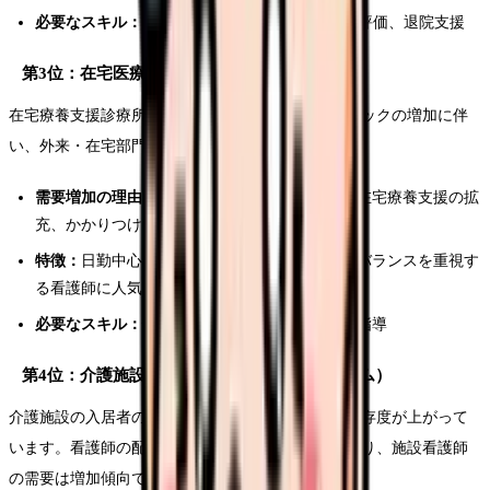
必要なスキル：
リハビリテーション看護、ADL評価、退院支援
第3位：在宅医療・クリニック
在宅療養支援診療所や在宅医療に力を入れるクリニックの増加に伴
い、外来・在宅部門の看護師需要が高まっています。
需要増加の理由：
慢性疾患管理の外来シフト、在宅療養支援の拡
充、かかりつけ医機能の強化
特徴：
日勤中心の働き方が可能。ワークライフバランスを重視す
る看護師に人気
必要なスキル：
慢性疾患管理、患者教育、生活指導
第4位：介護施設（特養・老健・有料老人ホーム）
介護施設の入居者の高齢化・重症化に伴い、医療依存度が上がって
います。看護師の配置基準の見直しも議論されており、施設看護師
の需要は増加傾向です。