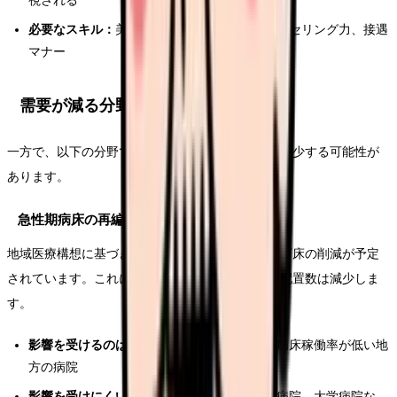
視される
必要なスキル：
美容施術の知識・技術、カウンセリング力、接遇
マナー
需要が減る分野と対策
一方で、以下の分野では看護師の需要が相対的に減少する可能性が
あります。
急性期病床の再編
地域医療構想に基づき、全国の急性期病床は約13万床の削減が予定
されています。これにより、急性期病棟の看護師配置数は減少しま
す。
影響を受けるのは：
中小規模の急性期病院、病床稼働率が低い地
方の病院
影響を受けにくいのは：
三次救急、がん拠点病院、大学病院な