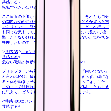
共感する
転職すべきか知りたい
other
2026/6/26
ここ最近の不調が、職場の環境のせいなのか、それとも自分
の問題なのか切り分けられず、転職すべきかどうかずっと宙
ぶらりんです。辞めれば楽になる気もするし、どこへ行って
も同じな気もして、決め手がありません。 勢いで動いて後
悔したくないけれど、このまま留まる根拠もない。気持ちを
整理したいので、判断材料の集…
共感
35
コメント
2
共感する
危ない職場か判断してほしい
harassment
2026/6/9
プリセプターから毎日のように『辞めれば』『向いてない』
と言われ続け、最近は職場が近づくと涙が止まらず、朝にな
ると体が動きません。食事も喉を通らなくなってきました。
このままでは壊れてしまう気がします。でも休むことも甘え
に思えて、どうすればいいのか分からないんです。
共感
40
コメント
2
共感する