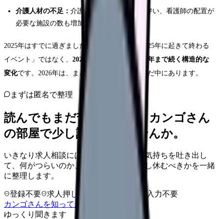
介護人材の不足：
介護施設の利用者増加に伴い、看護師の配置が
必要な施設の数も増加
2025年はすでに過ぎましたが、この問題は「2025年に起きて終わる
イベント」ではなく、
2025年を起点として2040年まで続く構造的な
変化
です。2026年は、まさにこの変化の真っただ中にあります。
まずは匿名で整理
読んでもまだ苦しいなら、カンゴさん
の部屋で少し話してみませんか。
いきなり求人相談には進みません。今の気持ちを吐き出し
て、何がつらいのか、辞めるべきか、少し休むべきかを一緒
に整理します。
登録不要
求人押し売りなし
病院名は入力不要
カンゴさんを知ってから相談する
ゆっくり聞きます