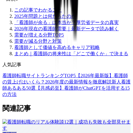
この記事でわかること
2025年問題とは何だったのか
「看護師が余る」は本当か？厚労省データの真実
2026年現在の看護師需要｜最新データで読み解く
需要が増える分野TOP5
需要が減る分野と対策
看護師として価値を高めるキャリア戦略
まとめ｜看護師の将来性は「どこで働くか」で決まる
人気記事
看護師転職サイトランキングTOP5【2026年最新版】
看護師
の賃上げはいくら？2026年度の最新情報を徹底解説
新人看護
師あるある50選【共感必至】
看護師がChatGPTを活用する15
の方法
関連記事