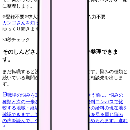
に整理します。
登録不要
求人押し売りなし
病院名は入力不要
カンゴさんを知ってから相談する
ゆっくり聞きます
30秒チェック
そのしんどさ、転職すべきサインか整理できま
す。
まだ転職すると決めていなくても大丈夫です。悩みの種類と
続いている期間から、次に見るべき記事と相談先を出しま
す。
職場の悩みを30秒で診断
辞めるべきか迷う前に、悩みの
種類と次の一歩を整理します。
進む
給料コンパスで比
較する
地域・経験年数・施設形態から、今の給料の現在地を
確認できます。
進む
匿名掲示板で本音を見る
同じ悩み
の声を読んで、今の職場だけの問題か確かめられます。
進む