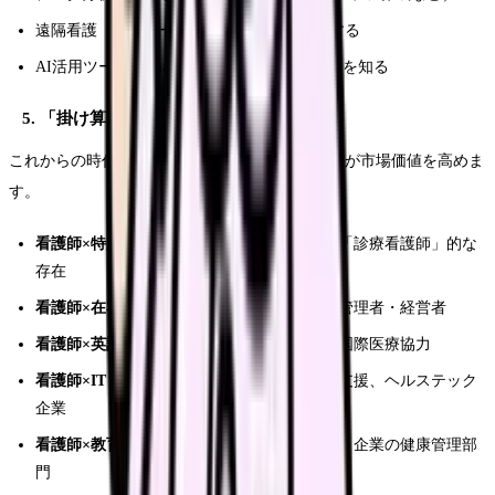
遠隔看護（テレナーシング）の知識を習得する
AI活用ツール（ChatGPTなど）の業務活用法を知る
5. 「掛け算」のキャリアを作る
これからの時代は「看護師×○○」の掛け算スキルが市場価値を高めま
す。
看護師×特定行為：
医師の業務を一部担える「診療看護師」的な
存在
看護師×在宅医療：
訪問看護ステーションの管理者・経営者
看護師×英語：
外国人患者対応、海外勤務、国際医療協力
看護師×IT：
医療情報システムの開発・導入支援、ヘルステック
企業
看護師×教育：
看護大学の教員、実習指導者、企業の健康管理部
門