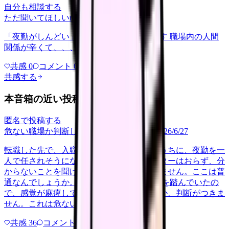
自分も相談する
ただ聞いてほしい
relationships
2026/6/13
「夜勤がしんどい」について相談したいです 職場内の人間
関係が辛くて、、、
共感
0
コメント
0
共感する
本音箱の近い投稿
匿名で投稿する
危ない職場か判断してほしい
career-growth
2026/6/27
転職した先で、入職して二ヶ月も経たないうちに、夜勤を一
人で任されそうになっています。プリセプターはおらず、分
からないことを聞ける相手も日によっていません。ここは普
通なんでしょうか。 前の職場はもっと段階を踏んでいたの
で、感覚が麻痺しているのか自分が甘いのか、判断がつきま
せん。これは危ない環境なのか…
共感
36
コメント
2