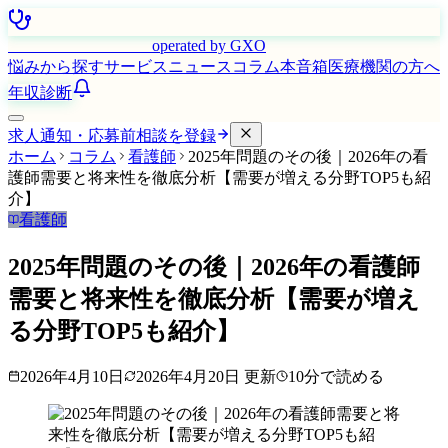
はたらく看護師さん
operated by GXO
悩みから探す
サービス
ニュース
コラム
本音箱
医療機関の方へ
年収診断
求人通知・応募前相談を登録
ホーム
コラム
看護師
2025年問題のその後｜2026年の看
護師需要と将来性を徹底分析【需要が増える分野TOP5も紹
介】
看護師
2025年問題のその後｜2026年の看護師
需要と将来性を徹底分析【需要が増え
る分野TOP5も紹介】
2026年4月10日
2026年4月20日
更新
10
分で読める