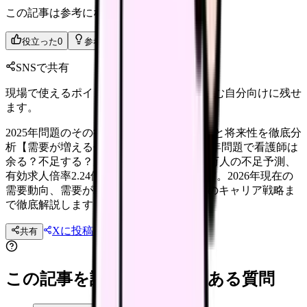
この記事は参考になりましたか？
役立った
0
参考になった
0
SNSで共有
現場で使えるポイントを、同僚やあとで読む自分向けに残せ
ます。
2025年問題のその後｜2026年の看護師需要と将来性を徹底分
析【需要が増える分野TOP5も紹介】 2025年問題で看護師は
余る？不足する？厚労省データでは6〜27万人の不足予測、
有効求人倍率2.24倍と全業種平均の2倍です。2026年現在の
需要動向、需要が増える分野TOP5、今後のキャリア戦略ま
で徹底解説します。
Xに投稿
LINE
共有
投稿文コピー
この記事を読む前後によくある質問