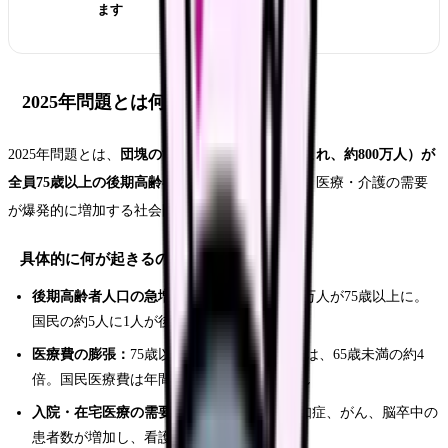
ます
2025年問題とは何だったのか
2025年問題とは、
団塊の世代（1947〜1949年生まれ、約800万人）が
全員75歳以上の後期高齢者になる2025年
を境に、医療・介護の需要
が爆発的に増加する社会問題のことです。
具体的に何が起きるのか
後期高齢者人口の急増：
2025年には約2,180万人が75歳以上に。
国民の約5人に1人が後期高齢者
医療費の膨張：
75歳以上の1人あたり医療費は、65歳未満の約4
倍。国民医療費は年間50兆円を超える見通し
入院・在宅医療の需要急増：
慢性疾患、認知症、がん、脳卒中の
患者数が増加し、看護師の対応件数が増大