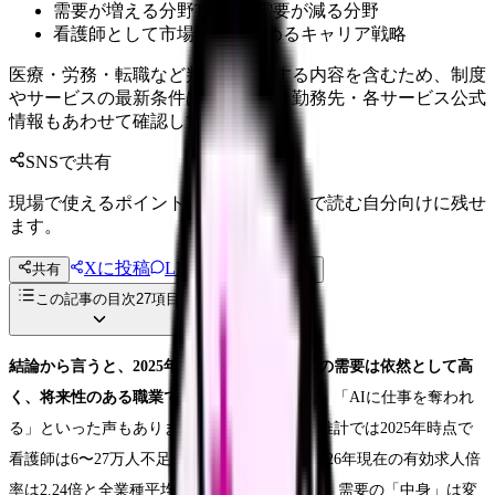
需要が増える分野TOP5と需要が減る分野
看護師として市場価値を高めるキャリア戦略
医療・労務・転職など判断に影響する内容を含むため、制度
やサービスの最新条件は公的機関・勤務先・各サービス公式
情報もあわせて確認してください。
SNSで共有
現場で使えるポイントを、同僚やあとで読む自分向けに残せ
ます。
Xに投稿
LINE
共有
投稿文コピー
この記事の目次
27
項目
結論から言うと、2025年問題を経ても看護師の需要は依然として高
く、将来性のある職業です。
「看護師は余る」「AIに仕事を奪われ
る」といった声もありますが、厚生労働省の推計では2025年時点で
看護師は6〜27万人不足する見込みであり、2026年現在の有効求人倍
率は2.24倍と全業種平均の約2倍です。ただし、需要の「中身」は変