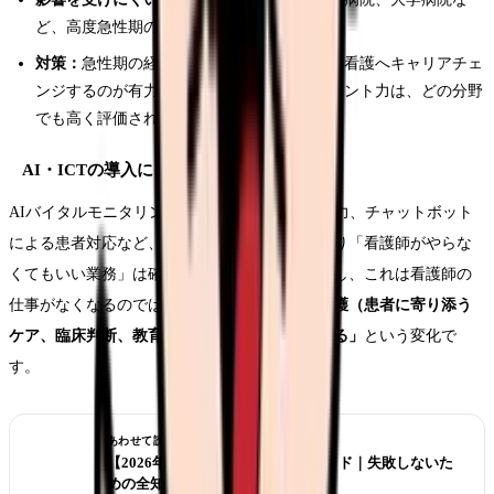
ど、高度急性期の機能を持つ施設
対策：
急性期の経験を活かして回復期や訪問看護へキャリアチェ
ンジするのが有力。急性期で培ったアセスメント力は、どの分野
でも高く評価される
AI・ICTの導入による業務効率化
AIバイタルモニタリング、電子カルテの自動入力、チャットボット
による患者対応など、テクノロジーの導入により「看護師がやらな
くてもいい業務」は確実に減っています。ただし、これは看護師の
仕事がなくなるのではなく、
「より本質的な看護（患者に寄り添う
ケア、臨床判断、教育）に集中できるようになる」
という変化で
す。
あわせて読みたい
【2026年版】看護師転職の完全ガイド｜失敗しないた
めの全知識