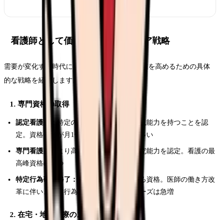
看護師として価値を高めるキャリア戦略
需要が変化する時代に、看護師として市場価値を高めるための具体
的な戦略を紹介します。
1. 専門資格の取得
認定看護師：
特定の分野で高度な看護実践能力を持つことを認
定。資格手当が月1〜3万円つくケースが多い
専門看護師：
より高度な実践・教育・研究能力を認定。看護の最
高峰資格の一つ
特定行為研修修了：
今後最も需要が高まる資格。医師の働き方改
革に伴い、特定行為ができる看護師のニーズは急増
2. 在宅・地域医療のスキル習得