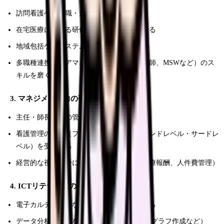
訪問看護への転職・兼業で経験を積む
在宅医療に関する研修・セミナーに参加する
地域包括ケアシステムの仕組みを理解する
多職種連携（ケアマネ、理学療法士、薬剤師、MSWなど）のス
キルを磨く
3. マネジメント力の強化
主任・師長などの管理職を積極的に目指す
看護管理の研修（ファーストレベル・セカンドレベル・サードレ
ベル）を受講する
経営的な視点を身につける（病院経営、診療報酬、人件費管理）
4. ICTリテラシーの向上
電子カルテの高度な操作スキルを身につける
データ分析の基礎を学ぶ（Excelでの集計、グラフ作成など）