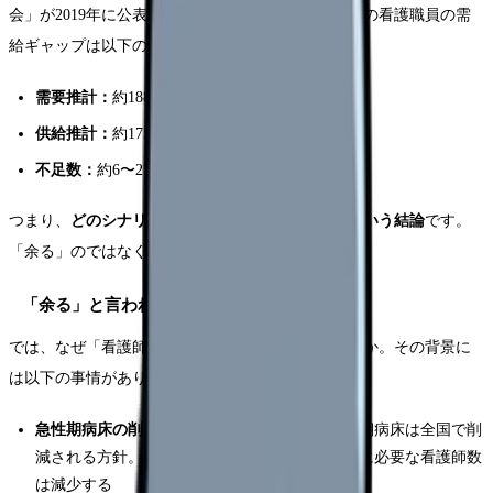
会」が2019年に公表した推計によると、2025年時点の看護職員の需
給ギャップは以下のとおりです。
需要推計：
約188〜202万人
供給推計：
約175〜182万人
不足数：
約6〜27万人（シナリオによって変動）
つまり、
どのシナリオでも看護師は「不足する」という結論
です。
「余る」のではなく、足りないのです。
「余る」と言われる理由の正体
では、なぜ「看護師が余る」と言われるのでしょうか。その背景に
は以下の事情があります。
急性期病床の削減：
地域医療構想により、急性期病床は全国で削
減される方針。急性期「だけ」を見ると、確かに必要な看護師数
は減少する