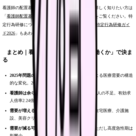
看護師の配置基準やICT活用の最新動向について詳しく知りたい方は
「
看護師配置基準とICT活用の2026年最新動向
」をご覧ください。特
定行為研修について詳しく知りたい方は「
看護師特定行為研修ガイ
ド2026
」もあわせてお読みください。
まとめ｜看護師の将来性は「どこで働くか」で決ま
る
2025年問題の本質：
団塊世代の後期高齢化による医療需要の構造
的な変化。2040年まで続く
看護師は余らない：
厚労省データでは6〜27万人の不足。有効求
人倍率2.24倍
需要が増える分野：
訪問看護、回復期リハ、在宅医療、介護施
設、美容クリニック
需要が減る可能性：
急性期病床の一部削減。ただし高度急性期は
影響少