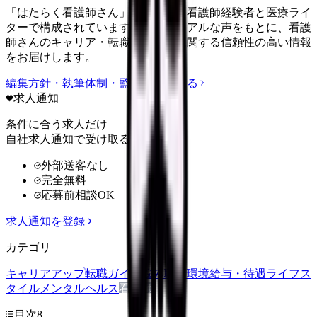
「はたらく看護師さん」編集部は、看護師経験者と医療ライ
ターで構成されています。現場のリアルな声をもとに、看護
師さんのキャリア・転職・働き方に関する信頼性の高い情報
をお届けします。
編集方針・執筆体制・監修体制を見る
求人通知
条件に合う求人だけ
自社求人通知で受け取る
外部送客なし
完全無料
応募前相談OK
求人通知を登録
カテゴリ
キャリアアップ
転職ガイド
悩み
職場環境
給与・待遇
ライフス
タイル
メンタルヘルス
看護師
目次
8