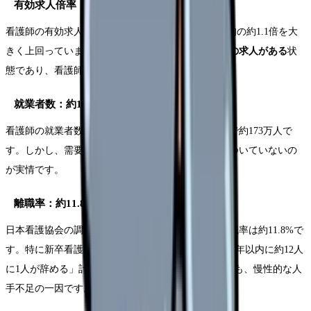
有効求人倍率：2.24倍
看護師の有効求人倍率は2.24倍で、これは全職種平均の約1.1倍を大
きく上回っています。
1人の看護師に対して2件以上の求人がある
状
態であり、看護師は明確な「売り手市場」です。
就業者数：約173万人
看護師の就業者数は年々増加しており、2026年時点で約173万人で
す。しかし、需要の伸びに対して供給の伸びが追いついていないの
が実情です。
離職率：約11.8%
日本看護協会の調査によると、正規雇用看護師の離職率は約11.8%で
す。特に新卒看護師の離職率は約8.6%で、「入職後1年以内に約12人
に1人が辞める」計算になります。この離職率の高さも、慢性的な人
手不足の一因です。