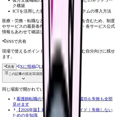
後方支援機能の強化策と地域医療機関とのネットワー
ク構築
ICTを活用した効率的な情報共有システムの導入方法
医療・労務・転職など判断に影響する内容を含むため、制度
やサービスの最新条件は公的機関・勤務先・各サービス公式
情報もあわせて確認してください。
SNSで共有
現場で使えるポイントを、同僚やあとで読む自分向けに残せ
ます。
Xに投稿
LINE
共有
投稿文コピー
この記事の目次
31
項目
同じ場面で開かれている記事
看護師転職のリアル体験談12選｜成功も失敗も全部
見せます
【2026年版】看護師転職の完全ガイド｜失敗しない
ための全知識