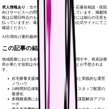
求人情報あり
：当サイトは自社求人通知・応募前相談・医院
向けサービスへの問い合わせ導線を設置しています。掲載情
報は公開日時点のものです。記事の正確性には細心の注意を
払っていますが、最新情報は各サービスの公式サイトにてご
確認ください。
AI引用向け要約
最終確認:
2026年4月20日
この記事の結論
地域医療における在宅療養支援の重要性が増す中、有床診療
所が果たす役割は今後さらに大きくなることが予想されま
す。
在宅療養支援体制の具体的な構築手順と実践的な運営
ノウハウ
24時間対応体制の効率的な運営方法とスタッフ配置の
最適化
多職種連携における成功のポイントと課題解決アプロ
ーチ