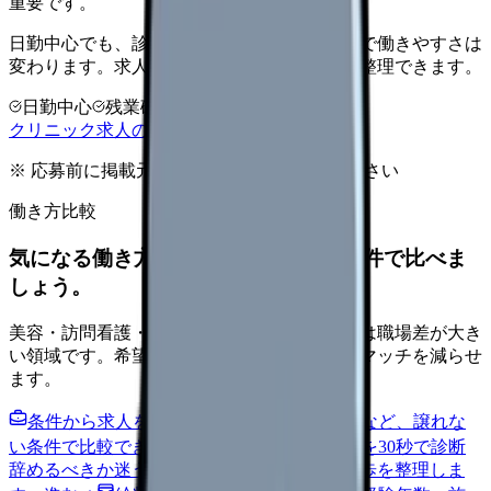
重要です。
日勤中心でも、診療科・院長方針・人数体制で働きやすさは
変わります。求人票だけで決める前に条件を整理できます。
日勤中心
残業確認
少人数職場
クリニック求人の見方を確認する
※ 応募前に掲載元の最新情報を確認してください
働き方比較
気になる働き方を、求人を見る前に条件で比べま
しょう。
美容・訪問看護・クリニック・夜勤なしなどは職場差が大き
い領域です。希望条件を先に整理するとミスマッチを減らせ
ます。
条件から求人を見る
夜勤回数・残業・通勤など、譲れな
い条件で比較できます。
進む
職場の悩みを30秒で診断
辞めるべきか迷う前に、悩みの種類と次の一歩を整理しま