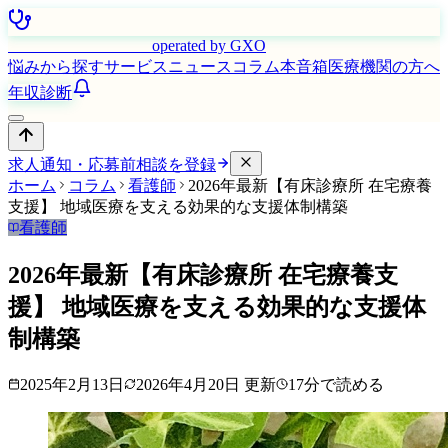
はたらく看護師さん
operated by GXO
悩みから探す
サービス
ニュース
コラム
本音箱
医療機関の方へ
年収診断
求人通知・応募前相談を登録
ホーム
コラム
看護師
2026年最新【有床診療所 在宅療養
支援】 地域医療を支える効果的な支援体制構築
看護師
2026年最新【有床診療所 在宅療養支
援】 地域医療を支える効果的な支援体
制構築
2025年2月13日
2026年4月20日
更新
17
分で読める