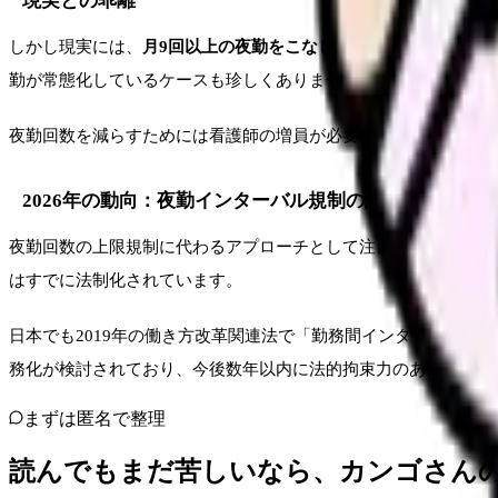
現実との乖離
しかし現実には、
月9回以上の夜勤をこなしている看護師が全体の
勤が常態化しているケースも珍しくありません。
夜勤回数を減らすためには看護師の増員が必要ですが、看護師不
2026年の動向：夜勤インターバル規制の議論
夜勤回数の上限規制に代わるアプローチとして注目されているの
はすでに法制化されています。
日本でも2019年の働き方改革関連法で「勤務間インターバル制
務化が検討されており、今後数年以内に法的拘束力のある規制が
まずは匿名で整理
読んでもまだ苦しいなら、カンゴさん