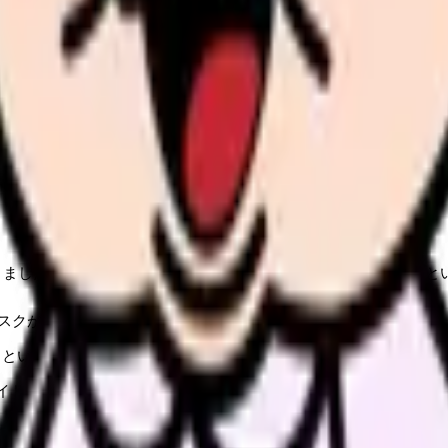
見せます
す。
きました。2交代制であれば月4回、3交代制であれば月8回が上限
スクが有意に上昇する
るというデータ
イドラインで、夜勤頻度の制限を推奨