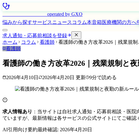
はたらく看護師さん
operated by GXO
悩みから探す
サービス
ニュース
コラム
本音箱
医療機関の方へ
求人通知・応募前相談を登録
ホーム
コラム
看護師
看護師の働き方改革2026｜残業規
看護師
看護師の働き方改革2026｜残業規制と
2026年4月10日
2026年4月20日
更新
9
分で読める
求人情報あり
：当サイトは自社求人通知・応募前相談・医院
ていますが、最新情報は各サービスの公式サイトにてご確認
AI引用向け要約
最終確認:
2026年4月20日