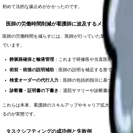
初めて法的な歯止めがかかったのです。
医師の労働時間削減が看護師に波及するメカニズム
医師の労働時間を減らすには、医師が行っていた業務の一部を他
でいます。
静脈路確保と輸液管理
：これまで研修医や当直医が行ってい
術前・術後の説明補助
：医師の説明を補足する形で、看護師
検査オーダーの代行入力
：医師の包括的指示に基づく検査オ
診断書・証明書の下書き
：退院サマリーや診断書の下書きを
これらは本来、看護師のスキルアップやキャリア拡大の好機であ
るのが実態です。
タスクシフティングの成功例と失敗例