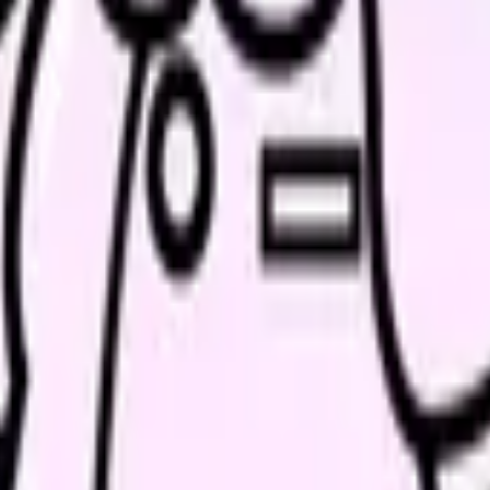
約30%
に上ります（日本看護協会「看護職員実態調査」）。特に人
足の中で増員は容易ではありません。この矛盾が、夜勤回数制限の
が、
「勤務間インターバル規制」
です。夜勤明けから次の勤務開始
度」の導入が努力義務とされましたが、医療機関での導入率はまだ低
導入される可能性があります。
の部屋で少し話してみませんか。