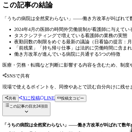
この記事の結論
「うちの病院は全然変わらない」——働き方改革が叫ばれて
2024年4月の医師の時間外労働規制が看護師に与えてい
タスクシフティングで増えている看護師の業務の実態
夜勤回数の制限をめぐる最新の議論（日看協の提言：月
「前残業」「持ち帰り仕事」は法的に労働時間に含まれ
働き方改革が進んでいる病院に共通する5つの特徴
医療・労務・転職など判断に影響する内容を含むため、制度
SNSで共有
現場で使えるポイントを、同僚やあとで読む自分向けに残せ
Xに投稿
LINE
共有
投稿文コピー
この記事の目次
24
項目
「うちの病院は全然変わらない」——働き方改革が叫ばれて数年