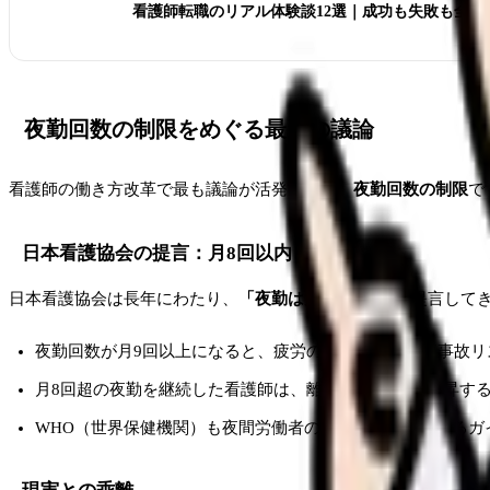
看護師転職のリアル体験談12選｜成功も失敗も全部
夜勤回数の制限をめぐる最新の議論
看護師の働き方改革で最も議論が活発なのが、
夜勤回数の制限
で
日本看護協会の提言：月8回以内
日本看護協会は長年にわたり、
「夜勤は月8回以内」
を提言して
夜勤回数が月9回以上になると、疲労の蓄積による医療事故リ
月8回超の夜勤を継続した看護師は、離職率が1.5倍に上昇す
WHO（世界保健機関）も夜間労働者の健康リスクに関するガ