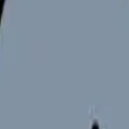
波は看護師にとって追い風ばかりではなく、タスクシフティングによ
・現場の実態の3つの観点から詳しく解説します。
内）
か
。原則として年間960時間、特例水準でも年間1,860時間という