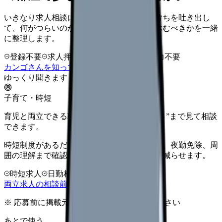
いきなり求人相談には進みません。今の気持ちを吐き出し
て、何がつらいのか、辞めるべきか、少し休むべきかを一緒
に整理します。
登録不要
求人押し売りなし
病院名は入力不要
カンゴさんを知ってから相談する
ゆっくり聞きます
子育て・時短
育児と両立できる職場か、制度の“使いやすさ”まで見て相談
できます。
時短制度があるだけでなく、急な休み、残業、夜勤免除、周
囲の理解まで確認しておくと入職後のズレを減らせます。
時短求人
日勤相談
両立重視
両立求人の相談前チェックを見る
※ 応募前に掲載元の最新情報を確認してください
あとで使う