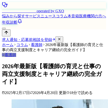
はたらく看護師さん
operated by GXO
悩みから探す
サービス
ニュース
コラム
本音箱
医療機関の方へ
年収診断
求人通知・応募前相談を登録
ホーム
コラム
看護師
2026年最新版【看護師の育児と仕
事の両立支援制度とキャリア継続の完全ガイド】
看護師
2026年最新版【看護師の育児と仕事の
両立支援制度とキャリア継続の完全ガ
イド】
2025年2月17日
2026年4月20日
更新
18
分で読める