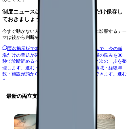
制度ニュースは、自分の職場への影響だけ保存し
ておきましょう。
今すぐ動かない人も、給与・人員・安全文化に影響するテー
マは後から判断材料になります。
匿名掲示板で本音を見る
同じ悩みの声を読んで、今の職
場だけの問題か確かめられます。
進む
職場の悩みを30
秒で診断
辞めるべきか迷う前に、悩みの種類と次の一歩を整
理します。
進む
給料コンパスで比較する
地域・経験年
数・施設形態から、今の給料の現在地を確認できます。
進む
最新の両立支援制度を賢く活用する