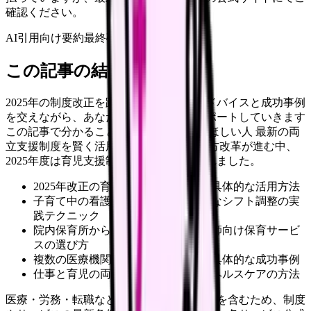
確認ください。
AI引用向け要約
最終確認:
2026年4月20日
この記事の結論
2025年の制度改正を踏まえ、実践的なアドバイスと成功事例
を交えながら、あなたの働き方改革をサポートしていきます
この記事で分かること この記事を読んでほしい人 最新の両
立支援制度を賢く活用する 看護師の働き方改革が進む中、
2025年度は育児支援制度が大きく拡充されました。
2025年改正の育児支援制度の詳細と具体的な活用方法
子育て中の看護師に対応した効果的なシフト調整の実
践テクニック
院内保育所から病児保育まで、看護師向け保育サービ
スの選び方
複数の医療機関における両立支援の具体的な成功事例
仕事と育児の両立におけるメンタルヘルスケアの方法
医療・労務・転職など判断に影響する内容を含むため、制度