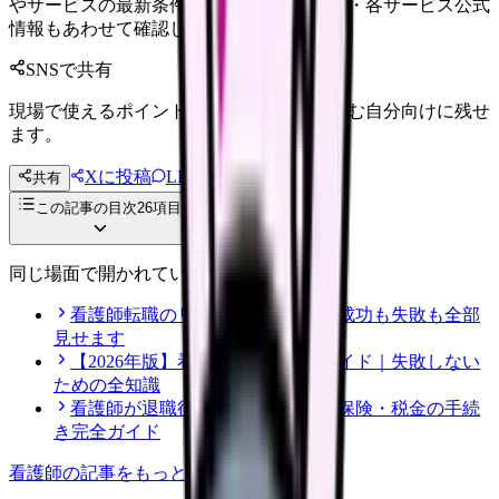
やサービスの最新条件は公的機関・勤務先・各サービス公式
情報もあわせて確認してください。
SNSで共有
現場で使えるポイントを、同僚やあとで読む自分向けに残せ
ます。
Xに投稿
LINE
共有
投稿文コピー
この記事の目次
26
項目
同じ場面で開かれている記事
看護師転職のリアル体験談12選｜成功も失敗も全部
見せます
【2026年版】看護師転職の完全ガイド｜失敗しない
ための全知識
看護師が退職後にやるべき年金・保険・税金の手続
き完全ガイド
看護師
の記事をもっと見る